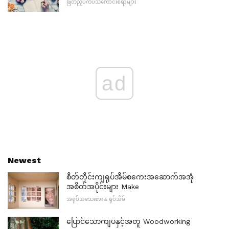
ဖြတ်ညှပ်ကပ်သိကောင်းစရာများ
ad
Newest
စိတ်တိုင်းကျရုပ်အိမ်စကေးအဆောက်အအုံ
အစိတ်အပိုင်းများ Make
အရုပ်အသေးစား & ရုပ်အိမ်
ပြောင်သောကျပနှင့်အတူ Woodworking