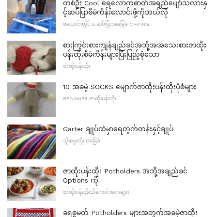
တစ်ဦး Cool ရေလောကဓာတ်အရည်ပျော်သလားနှ
င့်ဆပ်ပြာစီမံကိန်းလောင်းဖို့ကိုဘယ်လို
ဖယောင်းတိုင် & ဆပ်ပြာအခြေခံ MAKING
စားကြွင်းစားကျန်ချည်ခင်အဘို့အအသေးစားဇာထိုး
ပန်းထိုးစီမံကိန်းများပြီးပြည့်စုံသော
ဇာထိုးပန်းထိုး
10 အခမဲ့ SOCKS မျောက်ဇာထိုးပန်းထိုးပုံစံများ
BEGINNER ဇာထိုးပန်းထိုး
Garter ချုပ်ထဲမှာရေတွက်တန်းနှင့်ချုပ်
သိုးမွှေးထိုးအခြေခံ
ဇာထိုးပန်းထိုး Potholders အဘို့အချည်ခင်
Options ကို
ဇာထိုးပန်းထိုးသိကောင်းစရာများ
ခရစ္စမတ် Potholders များအတွက်အခမဲ့ဇာထိုး