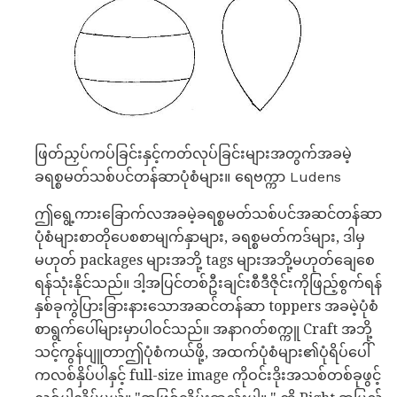
ဖြတ်ညှပ်ကပ်ခြင်းနှင့်ကတ်လုပ်ခြင်းများအတွက်အခမဲ့
ခရစ္စမတ်သစ်ပင်တန်ဆာပုံစံများ။ ရေဗက္ကာ Ludens
ဤရွေ့ကားခြောက်လအခမဲ့ခရစ္စမတ်သစ်ပင်အဆင်တန်ဆာ
ပုံစံများစာတိုပေစစာမျက်နှာများ, ခရစ္စမတ်ကဒ်များ, ဒါမှ
မဟုတ် packages များအဘို့ tags များအဘို့မဟုတ်ချေစေ
ရန်သုံးနိုင်သည်။ ဒါ့အပြင်တစ်ဦးချင်းစီဒီဇိုင်းကိုဖြည့်စွက်ရန်
နှစ်ခုကွဲပြားခြားနားသောအဆင်တန်ဆာ toppers အခမဲ့ပုံစံ
စာရွက်ပေါ်များမှာပါဝင်သည်။ အနာဂတ်စက္ကူ Craft အဘို့
သင့်ကွန်ပျူတာဤပုံစံကယ်ဖို့, အထက်ပုံစံများ၏ပုံရိပ်ပေါ်
ကလစ်နှိပ်ပါနှင့် full-size image ကိုဝင်းဒိုးအသစ်တစ်ခုဖွင့်