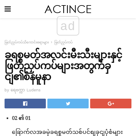
ad
ဖြတ်ညှပ်ကပ်သိကောင်းစရာများ
ဖြတ်ညှပ်ကပ်
ခရစ္စမတ်အလင်းမီးသီးများနှင့်
ဖြတ်ညှပ်ကပ်များအတွက်ခှ
ငျ၏စံနမူနာ
by ရေဗက္ကာ Ludens
02 ၏ 01
ခြောက်လအခမဲ့ခရစ္စမတ်သစ်ပင်စျခှငျပုံစံများ