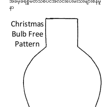
အခမဲ့ခရစ္စမတ်သစ်ပင်အလင်းပေးမီးသီးများစံနမူ
နာ