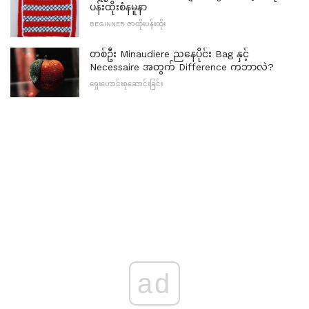
ပန်းထိုးစံနမူနာ
BEGINNER ဇာထိုးပန်းထိုး
တစ်ဦး Minaudiere ညနေပိုင်း Bag နှင့်
Necessaire အတွက် Difference ကဘာလဲ?
ရှေးဟောင်းစုဆောင်းခြင်း
ad