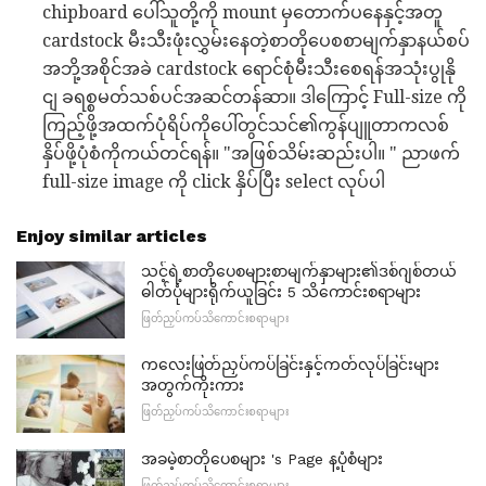
chipboard ပေါ်သူတို့ကို mount မှတောက်ပနေနှင့်အတူ
cardstock မီးသီးဖုံးလွှမ်းနေတဲ့စာတိုပေစစာမျက်နှာနယ်စပ်
အဘို့အစိုင်အခဲ cardstock ရောင်စုံမီးသီးစေရန်အသုံးပွုနို
ငျ ခရစ္စမတ်သစ်ပင်အဆင်တန်ဆာ။ ဒါကြောင့် Full-size ကို
ကြည့်ဖို့အထက်ပုံရိပ်ကိုပေါ်တွင်သင်၏ကွန်ပျူတာကလစ်
နှိပ်ဖို့ပုံစံကိုကယ်တင်ရန်။ "အဖြစ်သိမ်းဆည်းပါ။ " ညာဖက်
full-size image ကို click နှိပ်ပြီး select လုပ်ပါ
Enjoy similar articles
သင့်ရဲ့စာတိုပေစများစာမျက်နှာများ၏ဒစ်ဂျစ်တယ်
ဓါတ်ပုံများရိုက်ယူခြင်း 5 သိကောင်းစရာများ
ဖြတ်ညှပ်ကပ်သိကောင်းစရာများ
ကလေးဖြတ်ညှပ်ကပ်ခြင်းနှင့်ကတ်လုပ်ခြင်းများ
အတွက်ကိုးကား
ဖြတ်ညှပ်ကပ်သိကောင်းစရာများ
အခမဲ့စာတိုပေစများ 's Page န့ပုံစံများ
ဖြတ်ညှပ်ကပ်သိကောင်းစရာများ