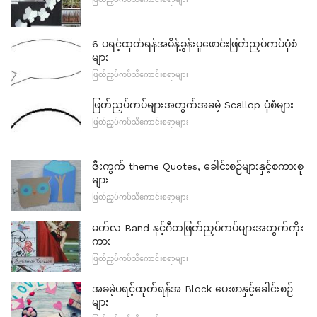
6 ပရင့်ထုတ်ရန်အမိန့်ခွန်းပူဖောင်းဖြတ်ညှပ်ကပ်ပုံစံ
များ
ဖြတ်ညှပ်ကပ်သိကောင်းစရာများ
ဖြတ်ညှပ်ကပ်များအတွက်အခမဲ့ Scallop ပုံစံများ
ဖြတ်ညှပ်ကပ်သိကောင်းစရာများ
ဇီးကွက် theme Quotes, ခေါင်းစဉ်များနှင့်စကားစု
များ
ဖြတ်ညှပ်ကပ်သိကောင်းစရာများ
မတ်လ Band နှင့်ဂီတဖြတ်ညှပ်ကပ်များအတွက်ကိုး
ကား
ဖြတ်ညှပ်ကပ်သိကောင်းစရာများ
အခမဲ့ပရင့်ထုတ်ရန်အ Block ပေးစာနှင့်ခေါင်းစဉ်
များ