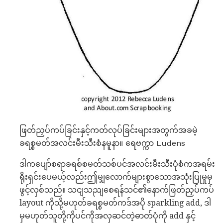
ဖြတ်ညှပ်ကပ်ခြင်းနှင့်ကတ်လုပ်ခြင်းများအတွက်အခမဲ့
ခရစ္စမတ်အလင်းမီးသီးစံနမူနာ။ ရေဗက္ကာ Ludens
ဒါကပျော်စရာခရစ်စမတ်သစ်ပင်အလင်းမီးသီးပုံစံကအရမ်း
ရိုးရှင်းပေမယ့်လည်းဤမျှလောက်များစွာသောအသုံးပြုမှုမှ
ဖွင့်လှစ်သည်။ သငျသညျစေရန်သင်၏နောက်ဖြတ်ညှပ်ကပ်
layout ကိုသို့မဟုတ်ခရစ္စမတ်ကဒ်အပို sparkling add, ဒါ
မှမဟုတ်သူတို့ကိုပင်ကိုအလှဆင်တဲ့ဓာတ်ပုံကို add နှင့်