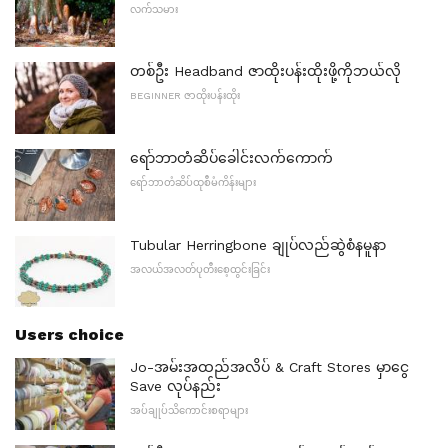
လက်သမား
တစ်ဦး Headband ဇာထိုးပန်းထိုးဖို့ကိုဘယ်လို
BEGINNER ဇာထိုးပန်းထိုး
ရော်ဘာတံဆိပ်ခေါင်းလက်ကောက်
ရော်ဘာတံဆိပ်ထုစီမံကိန်းများ
Tubular Herringbone ချုပ်လည်ဆွဲစံနမူနာ
အလယ်အလတ်ပုတီးစေ့ထွင်းခြင်း
Users choice
Jo-အမ်းအထည်အလိပ် & Craft Stores မှာငွေ
Save လုပ်နည်း
အပ်ချုပ်သိကောင်းစရာများ