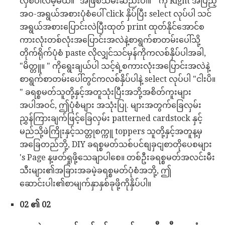
လှစ်ပါလိမ့်မယ်။ "အဖြစ်သိမ်းဆည်းပါ။ " ကို Right အပြည့်
အဝ-အရွယ်အစားပုံစံပေါ် click နှိပ်ပြီး select လုပ်ပါ သင်
အရွယ်အစားပြောင်းလဲပြီးထုတ် print ထုတ်နိုင်အောင်စ
ကားလုံးတစ်လုံးအပြောင်းအလဲနဲ့စာရွက်စာတမ်းပေါ်သို့
တိုက်ရိုက်ပုံစံ paste လိုလျှင်သင်မှန်ကိုကလစ်နှိပ်ပါအခါ,
"မိတ္တူ။ " ကိုရွေးချယ်ပါ သင့်ရဲ့စကားလုံးအပြောင်းအလဲနဲ့
စာရွက်စာတမ်းပေါ်တွင်ကလစ်နှိပ်ပါနဲ့ select လုပ်ပါ "ငါးပိ။
" ခရစ္စမတ်သူတို့နှင့်အတူသုံးပြီးအဘို့အစိတ်ကူးများ
အပါအဝင်, ဤပုံစံများ အသုံးပြု. များအတွက်ခြေလှမ်း
ညွှန်ကြားချက်ဖြင့်ခြေလှမ်း patterned cardstock နှင့်
မည်သို့ဖဲကြိုးနှင့်သတ္တုစက္ကူ toppers သူတို့နှင့်အတူန့မှ
အခြေတည်ဘို့, DIY ခရစ္စမတ်သစ်ပင်စျခှငျစာတိုပေစများ
's Page န့ဖတ်ရှုဖို့သေချာပါစေ။ တစ်ဦးခရစ္စမတ်အလင်းမီး
သီးများ၏အခြားအခမဲ့ခရစ္စမတ်ပုံစံအဘို့, ဤ
ဆောင်းပါး၏စာမျက်နှာနှစ်ခုဖို့ကိုနှိပ်ပါ။
02 ၏ 02