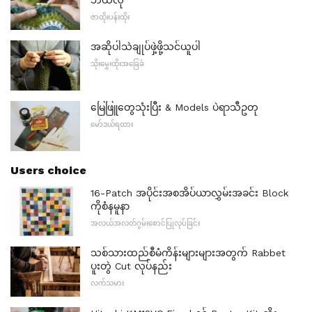
ဇာထိုးပန်းထိုး
အဆိုပါသဲချုပ်ဖှဲ့ဖို့သင်ယူပါ
သိုးမွှေးထိုးအခြေခံ
မြေဖြူတွေသုံးပြီး & Models ပဲရာသီဥတု
မော်ဒယ်ရထား
Users choice
16-Patch အပိုင်းအစအိပ်ယာလွှမ်းအခင်း Block
ကိုစံနမူနာ
အလယ်အလတ်ဂွမ်းစောင်ပြုလုပ်ခြင်း
သစ်သားထည်စီမံကိန်းများများအတွက် Rabbet
ပူးတွဲ Cut လုပ်နည်း
လက်သမား