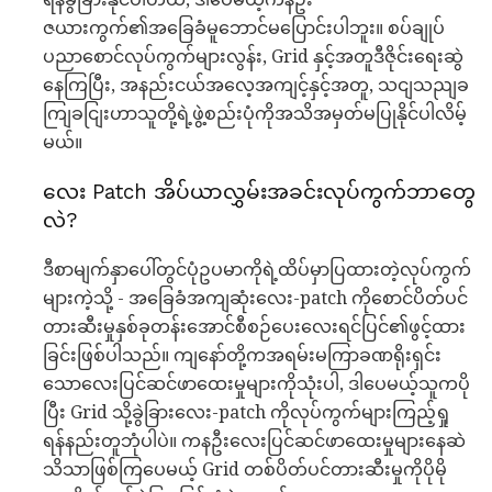
ဇယားကွက်၏အခြေခံမူဘောင်မပြောင်းပါဘူး။ စပ်ချုပ်
ပညာစောင်လုပ်ကွက်များလွန်း, Grid နှင့်အတူဒီဇိုင်းရေးဆွဲ
နေကြပြီး, အနည်းငယ်အလေ့အကျင့်နှင့်အတူ, သငျသညျခ
ကျြခငျြးဟာသူတို့ရဲ့ဖွဲ့စည်းပုံကိုအသိအမှတ်မပြုနိုင်ပါလိမ့်
မယ်။
လေး Patch အိပ်ယာလွှမ်းအခင်းလုပ်ကွက်ဘာတွေ
လဲ?
ဒီစာမျက်နှာပေါ်တွင်ပုံဥပမာကိုရဲ့ထိပ်မှာပြထားတဲ့လုပ်ကွက်
များကဲ့သို့ - အခြေခံအကျဆုံးလေး-patch ကိုစောင်ပိတ်ပင်
တားဆီးမှုနှစ်ခုတန်းအောင်စီစဉ်ပေးလေးရင်ပြင်၏ဖွင့်ထား
ခြင်းဖြစ်ပါသည်။ ကျနော်တို့ကအရမ်းမကြာခဏရိုးရှင်း
သောလေးပြင်ဆင်ဖာထေးမှုများကိုသုံးပါ, ဒါပေမယ့်သူကပို
ပြီး Grid သို့ခွဲခြားလေး-patch ကိုလုပ်ကွက်များကြည့်ရှု
ရန်နည်းတူဘုံပါပဲ။ ကနဦးလေးပြင်ဆင်ဖာထေးမှုများနေဆဲ
သိသာဖြစ်ကြပေမယ့် Grid တစ်ပိတ်ပင်တားဆီးမှုကိုပိုမို