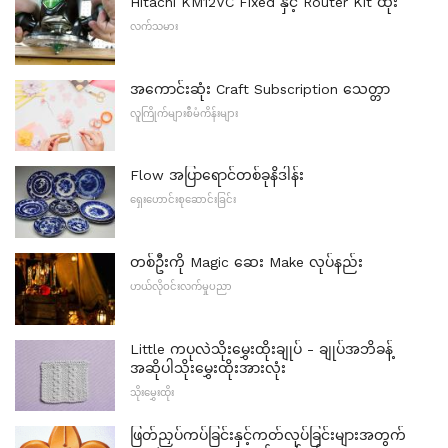
Hitachi KM12VC Fixed နှင့် Router Kit ထိုး
လက်သမား
အကောင်းဆုံး Craft Subscription သေတ္တာ
လူကြိုက်များစီမံကိန်းများ
Flow အပြာရောင်တစ်ခုနိဒါန်း
ရှေးဟောင်းစုဆောင်းခြင်း
တစ်ဦးကို Magic ဆေး Make လုပ်နည်း
ဟယ်လိုဝင်းလက်မှုပညာ
Little ကပုလဲသိုးမွှေးထိုးချုပ် - ချုပ်အဘိခန့်
အဆိုပါသိုးမွှေးထိုးအားလုံး
သိုးမွှေးထိုး
ဖြတ်ညှပ်ကပ်ခြင်းနှင့်ကတ်လုပ်ခြင်းများအတွက်