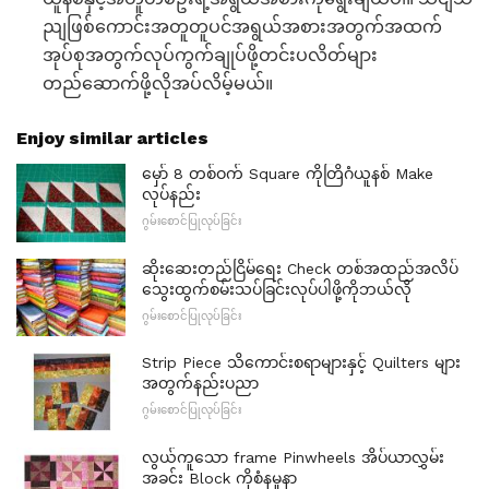
ညျဖြစ်ကောင်းအတူတူပင်အရွယ်အစားအတွက်အထက်
အုပ်စုအတွက်လုပ်ကွက်ချုပ်ဖို့တင်းပလိတ်များ
တည်ဆောက်ဖို့လိုအပ်လိမ့်မယ်။
Enjoy similar articles
မှော် 8 တစ်ဝက် Square ကိုတြိဂံယူနစ် Make
လုပ်နည်း
ဂွမ်းစောင်ပြုလုပ်ခြင်း
ဆိုးဆေးတည်ငြိမ်ရေး Check တစ်အထည်အလိပ်
သွေးထွက်စမ်းသပ်ခြင်းလုပ်ပါဖို့ကိုဘယ်လို
ဂွမ်းစောင်ပြုလုပ်ခြင်း
Strip Piece သိကောင်းစရာများနှင့် Quilters များ
အတွက်နည်းပညာ
ဂွမ်းစောင်ပြုလုပ်ခြင်း
လွယ်ကူသော frame Pinwheels အိပ်ယာလွှမ်း
အခင်း Block ကိုစံနမူနာ