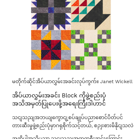
မတိုက်ဆိုင်အိပ်ယာလွှမ်းအခင်းလုပ်ကွက်။ Janet Wickell
အိပ်ယာလွှမ်းအခင်း Block ကိုဖွဲ့စည်းပုံ
အသိအမှတ်ပြုပေးဖို့အရေးကြီးဒါဟာင်
သငျသညျအဘယျကွောငျ့စပ်ချုပ်ပညာစောင်ပိတ်ပင်
တားဆီးမှုဖွဲ့စည်းပုံမှာဂရုစိုက်သင့်တယ်, စဉျးစားမိနိုငျသလဲ
အဆိုပါအသိပညာ
သငျသညျအတူတူစီးဆင်းကြောင်း