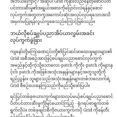
အဘယ်ကြောင့်? အဆိုပါ Grid ကိုနားလည်နေတဲ့စောင်ပိတ်
ပင်တားဆီးမှု၏အရွယ်အစားကိုပြောင်းလဲရန်နှင့်စောင်
လုပ်ကွက်အတူတကွအကောင်းဆုံးအလုပ်လုပ်ရသောအသိ
အမှတ်မပြုရန်လွယ်ကူစေသည်ကြောင့်ဖြစ်သည်။
ဘယ်လိုစပ်ချုပ်ပညာအိပ်ယာလွှမ်းအခင်း
လုပ်ကွက်ခွဲခြား
ကျနော်တို့မကြာခဏ၎င်းတို့၏ပြင်ဆင်ဖာထေးမှုများများ၏
Grid အစီအစဉ်အားဖြင့်စပ်ချုပ်ပညာစောင်လုပ်ကွက်
အမည်နှင့်ထိုကဲ့သို့သောလေး-patch ကိုကိုး-patch ကိုများနှ
င့်ငါး patch ကိုအဖြစ်အသုံးအနှုန်းများနှင့်အတူသူတို့ကို
ရည်ညွှန်း။ သူများသည်အသုံးအနှုန်းများတစ်ဘလောက်ရဲ့
Grid စီစဉ်ပေးနေကြသည်ကိုမည်သို့ဖော်ပြပါ။
ရင်ပြင်တစ်ခုဇယားကွက်များထလုပ်မယ့်စပ်ချုပ်ပညာစောင်
ပိတ်ပင်တားဆီးမှုကိုမြင်ယောင်ကြည့် - ရုံဂရပ်စာရွက်တစ်
ရွက်လိုပဲ။ တစ်ခုချင်းစီကိုဇယားကွက်ကပို Grid ကိုဖန်တီး
ရန်ခွဲခြားနိုင်ပါတယ်, ဒါပေမယ့်ကနဦး