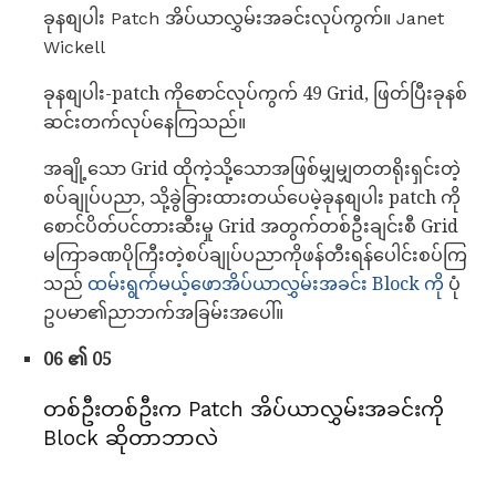
ခုနစျပါး Patch အိပ်ယာလွှမ်းအခင်းလုပ်ကွက်။ Janet
Wickell
ခုနစျပါး-patch ကိုစောင်လုပ်ကွက် 49 Grid, ဖြတ်ပြီးခုနစ်
ဆင်းတက်လုပ်နေကြသည်။
အချို့သော Grid ထိုကဲ့သို့သောအဖြစ်မျှမျှတတရိုးရှင်းတဲ့
စပ်ချုပ်ပညာ, သို့ခွဲခြားထားတယ်ပေမဲ့ခုနစျပါး patch ကို
စောင်ပိတ်ပင်တားဆီးမှု Grid အတွက်တစ်ဦးချင်းစီ Grid
မကြာခဏပိုကြီးတဲ့စပ်ချုပ်ပညာကိုဖန်တီးရန်ပေါင်းစပ်ကြ
သည်
ထမ်းရွက်မယ့်ဖောအိပ်ယာလွှမ်းအခင်း Block ကို
ပုံ
ဥပမာ၏ညာဘက်အခြမ်းအပေါ်။
06 ၏ 05
တစ်ဦးတစ်ဦးက Patch အိပ်ယာလွှမ်းအခင်းကို
Block ဆိုတာဘာလဲ