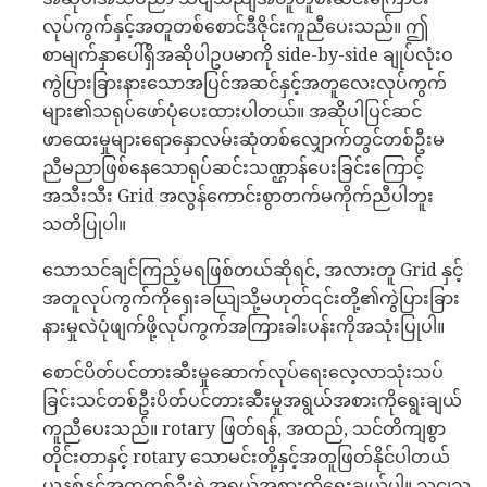
လုပ်ကွက်နှင့်အတူတစ်စောင်ဒီဇိုင်းကူညီပေးသည်။ ဤ
စာမျက်နှာပေါ်ရှိအဆိုပါဥပမာကို side-by-side ချုပ်လုံးဝ
ကွဲပြားခြားနားသောအပြင်အဆင်နှင့်အတူလေးလုပ်ကွက်
များ၏သရုပ်ဖော်ပုံပေးထားပါတယ်။ အဆိုပါပြင်ဆင်
ဖာထေးမှုများရောနှောလမ်းဆုံတစ်လျှောက်တွင်တစ်ဦးမ
ညီမညာဖြစ်နေသောရုပ်ဆင်းသဏ္ဌာန်ပေးခြင်းကြောင့်
အသီးသီး Grid အလွန်ကောင်းစွာတက်မကိုက်ညီပါဘူး
သတိပြုပါ။
သောသင်ချင်ကြည့်မရဖြစ်တယ်ဆိုရင်, အလားတူ Grid နှင့်
အတူလုပ်ကွက်ကိုရှေးခယျြသို့မဟုတ်၎င်းတို့၏ကွဲပြားခြား
နားမှုလဲပုံဖျက်ဖို့လုပ်ကွက်အကြားခါးပန်းကိုအသုံးပြုပါ။
စောင်ပိတ်ပင်တားဆီးမှုဆောက်လုပ်ရေးလေ့လာသုံးသပ်
ခြင်းသင်တစ်ဦးပိတ်ပင်တားဆီးမှုအရွယ်အစားကိုရွေးချယ်
ကူညီပေးသည်။ rotary ဖြတ်ရန်, အထည်, သင်တိကျစွာ
တိုင်းတာနှင့် rotary သောမင်းတို့နှင့်အတူဖြတ်နိုင်ပါတယ်
ယူနစ်နှင့်အတူတစ်ဦးရဲ့အရွယ်အစားကိုရွေးချယ်ပါ။ သငျသ