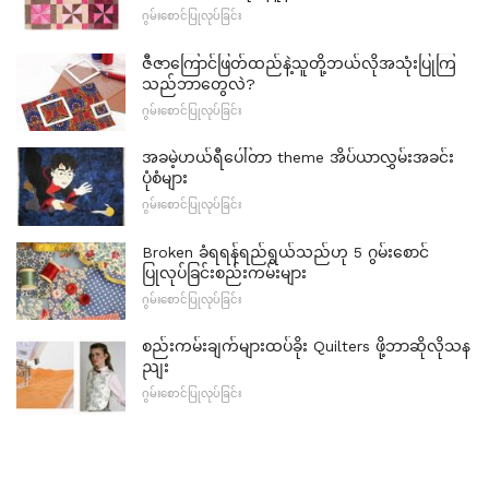
ဂွမ်းစောင်ပြုလုပ်ခြင်း
ဇီဇာကြောင်ဖြတ်ထည်နဲ့သူတို့ဘယ်လိုအသုံးပြုကြ
သည်ဘာတွေလဲ?
ဂွမ်းစောင်ပြုလုပ်ခြင်း
အခမဲ့ဟယ်ရီပေါ်တာ theme အိပ်ယာလွှမ်းအခင်း
ပုံစံများ
ဂွမ်းစောင်ပြုလုပ်ခြင်း
Broken ခံရရန်ရည်ရွယ်သည်ဟု 5 ဂွမ်းစောင်
ပြုလုပ်ခြင်းစည်းကမ်းများ
ဂွမ်းစောင်ပြုလုပ်ခြင်း
စည်းကမ်းချက်များထပ်ခိုး Quilters ဖို့ဘာဆိုလိုသန
ညျး
ဂွမ်းစောင်ပြုလုပ်ခြင်း