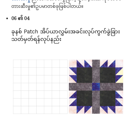
တားဆီးမှု၏ဥပမာတစ်ခုဖြစ်ပါတယ်။
06 ၏ 04
ခုနစ် Patch အိပ်ယာလွှမ်းအခင်းလုပ်ကွက်ခွဲခြား
သတ်မှတ်ရန်လုပ်နည်း