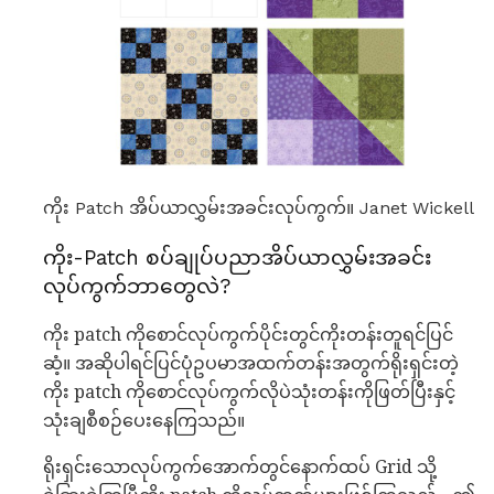
ကိုး Patch အိပ်ယာလွှမ်းအခင်းလုပ်ကွက်။ Janet Wickell
ကိုး-Patch စပ်ချုပ်ပညာအိပ်ယာလွှမ်းအခင်း
လုပ်ကွက်ဘာတွေလဲ?
ကိုး patch ကိုစောင်လုပ်ကွက်ပိုင်းတွင်ကိုးတန်းတူရင်ပြင်
ဆံ့။ အဆိုပါရင်ပြင်ပုံဥပမာအထက်တန်းအတွက်ရိုးရှင်းတဲ့
ကိုး patch ကိုစောင်လုပ်ကွက်လိုပဲသုံးတန်းကိုဖြတ်ပြီးနှင့်
သုံးချစီစဉ်ပေးနေကြသည်။
ရိုးရှင်းသောလုပ်ကွက်အောက်တွင်နောက်ထပ် Grid သို့