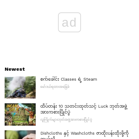
ad
Newest
စက်ခေါင်း Classes ရဲ့ Steam
မော်ဒယ်ရထားအခြေခံ
ထိပ်တန်း 10 သတင်းထုတ်သင့် Luck ဘုတ်အဖွဲ့
အားကစားပြိုင်ပွဲ
လူကြိုက်များဘုတ်အဖွဲ့အားကစားပြိုင်ပွဲ
Dishcloths နှင့် Washcloths ဇာထိုးပန်းထိုးဖို့ကို
ဘယ်လို