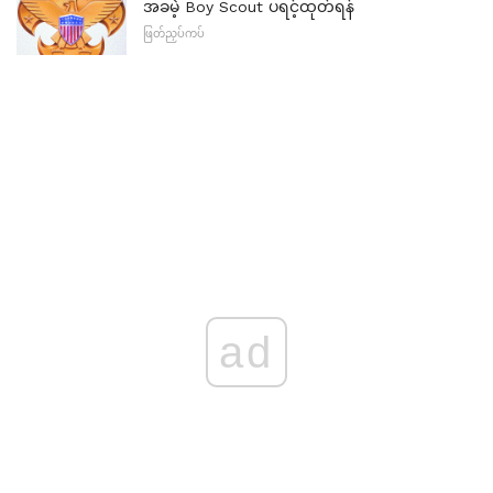
အခမဲ့ Boy Scout ပရင့်ထုတ်ရန်
ဖြတ်ညှပ်ကပ်
ad