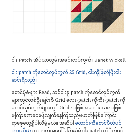
ငါး Patch အိပ်ယာလွှမ်းအခင်းလုပ်ကွက်။ Janet Wickell
ငါး patch ကိုစောင်လုပ်ကွက် 25 Grid, ငါးကိုဖြတ်ပြီးငါး
ဆင်းရှိသည်။
စောင်ပုံစံများ Read, သင်ငါးခု patch ကိုစောင်လုပ်ကွက်
များတွင်တစ်ဦးချင်းစီ Grid လေး-patch ကိုကိုး-patch ကို
စောင်လုပ်ကွက်များတွင် Grid အဖြစ်အတော်လေးအဖြစ်
မကြာခဏဝေဖန်လျက်နေကြသည်မဟုတ်ဖြစ်ကြောင်း
ရှာဖွေတွေ့ရှိပါလိမ့်မယ်။ အဆိုပါ
တောင်းကိုစောင်ပိတ်ပင်
တားဆီးမှု
ညာဘက်အပေါ်ခွဲခြားခဲ့ရဲ့ငါး patch ကိုပိတ်ပင်