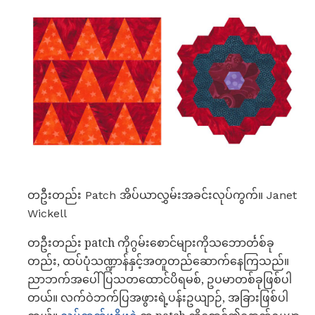
တဦးတည်း Patch အိပ်ယာလွှမ်းအခင်းလုပ်ကွက်။ Janet
Wickell
တဦးတည်း patch ကိုဂွမ်းစောင်များကိုသဘောင်္တစ်ခု
တည်း, ထပ်ပုံသဏ္ဍာန်နှင့်အတူတည်ဆောက်နေကြသည်။
ညာဘက်အပေါ်ပြသတထောင်ပိရမစ်, ဥပမာတစ်ခုဖြစ်ပါ
တယ်။ လက်ဝဲဘက်ပြအဖွားရဲ့ပန်းဥယျာဉ်, အခြားဖြစ်ပါ