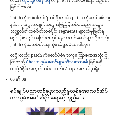
တယ်။
လုပ်ကွက်ဖရိုဖရဲ
တ patch ကိုစောင်၏နောက်ဥပမာ
ဖြစ်ပါတယ်။
Patch ကိုတစ်ခါတစ်ရံတစ်ဦးတည်း patch ကိုစောင်၏အစွ
န်းန်းကျင်ကွာဟချက်အတွက်ဖြည့်ဖို့တစ်ခုတည်းအသွင်
သဏ္ဌာန်၏တစ်စိတ်တစ်ပိုင်း segments များထံမှဖြတ်ရ
မည်ဖြစ်သည်။ ကြောင်းလုပ်နေတာတစ်စောင်ရဲ့တဦးတည်း
patch ကိုသတ်မှတ်ရေးကိုဖယ်ရှားမပေးပါဘူး။
တဦးတည်း patch ကိုစောင်ပုံစံများကိုမကြာခဏအသုံးပြု
ကြသည်
Charm ဂွမ်းစောင်များကိုသဘောင်္စေ
ခြင်းမရှိ
ထည်ဒီဇိုင်းအတွက်ထပ်ခါတလဲလဲသည်အဘယ်မှာရှိ။
06 ၏ 06
စပ်ချုပ်ပညာတစ်ခုနားလည်မှုတစ်ခုအားသင်အိပ်
ယာလွှမ်းအခင်းဒီဇိုင်းရေးဆွဲကူညီပေး