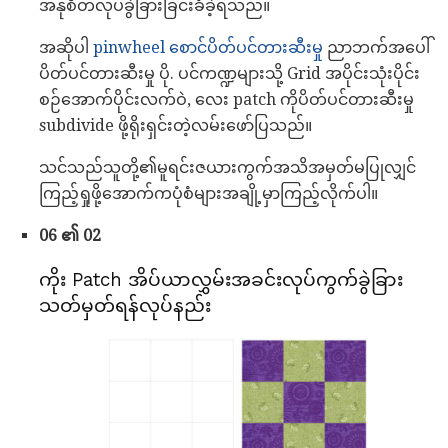
အနုစိတ်လုပ်ခွဲခြားခြင်းခံခဲ့ရသည်။
အဆိုပါ
pinwheel စောင်ပိတ်ပင်တားဆီးမှု
ညာဘက်အပေါ်
ပိတ်ပင်တားဆီးမှု ပို. ပင်ကဏ္ဍများသို့ Grid အပိုင်းသုံးပိုင်း
စဉ်အောက်ပိုင်းလက်ဝဲ, လေး patch ကိုပိတ်ပင်တားဆီးမှု
subdivide ဖို့ရိုးရှင်းတဲ့လမ်းဖော်ပြသည်။
သင်သည်သူတို့၏မူရင်းဇယားကွက်အသိအမှတ်မပြုလျှင်
ကြည့်ရှုဖို့အောက်ကပုံစံများအချို့မှာကြည့်လိုက်ပါ။
06 ၏ 02
ကိုး Patch အိပ်ယာလွှမ်းအခင်းလုပ်ကွက်ခွဲခြား
သတ်မှတ်ရန်လုပ်နည်း