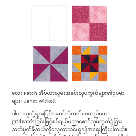
လေး Patch အိပ်ယာလွှမ်းအခင်းလုပ်ကွက်များ၏ဥပမာ
များ။ Janet Wickell
ဒါဟာသူတို့ရဲ့အပြင်အဆင်ကိုတက်စေသည်သော
gridwork ခြင်းဖြင့်စပ်ချုပ်ပညာစောင်လုပ်ကွက်ခွဲခြား
သတ်မှတ်ဖို့ဘယ်လိုလေ့လာသင်ယူရန်အရေးကြီးပါတယ်။