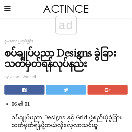
ad
ဂွမ်းစောင်ပြုလုပ်ခြင်း
စပ်ချုပ်ပညာ Designs ခွဲခြား
သတ်မှတ်ရန်လုပ်နည်း
by Janet Wickell
06 ၏ 01
စပ်ချုပ်ပညာ Designs နှင့် Grid ဖွဲ့စည်းပုံခွဲခြား
သတ်မှတ်ရန်ဖို့ဘယ်လိုလေ့လာသင်ယူ