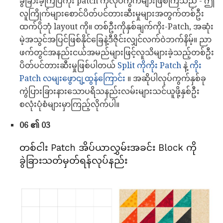
ခွဲခြားခဲ့ကြပြီကိုး patch ကိုလုပ်ကွက်များဖြစ်ကြသည် - ဤ
လူကြိုက်များစောင်ပိတ်ပင်တားဆီးမှုများအတွက်တစ်ဦး
ထက်ပိုဘုံ layout ကို။ တစ်ဦးကိုနှစ်ချက်ကိုး-Patch, အဆုံး
မဲ့အသွင်အပြင်ဖြစ်နိုင်ခြေနဲ့ဒီဇိုင်းလျှင်လက်ဝဲဘက်နိမ့်။ ညာ
ဖက်တွင်အနည်းငယ်အမည်များဖြင့်လူသိများခဲ့သည့်တစ်ဦး
ပိတ်ပင်တားဆီးမှုဖြစ်ပါတယ်
Split ကိုကိုး Patch
နဲ့
ကိုး
Patch လမျးဖွောငျ့ထွန်ကြောင်း
။ အဆိုပါလုပ်ကွက်နှစ်ခု
ကွဲပြားခြားနားသောပရိသနည်းလမ်းများသင်ယူဖို့နှစ်ဦး
စလုံးပုံစံများမှာကြည့်လိုက်ပါ။
06 ၏ 03
တစ်ငါး Patch အိပ်ယာလွှမ်းအခင်း Block ကို
ခွဲခြားသတ်မှတ်ရန်လုပ်နည်း