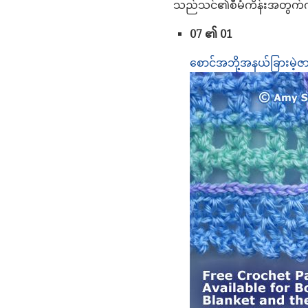
သည်သင်၏စီမံကိန်းအတွက်ကရ
07 ၏ 01
စောင်အဘို့အနယ်ခြားမဲ့ဇာထ