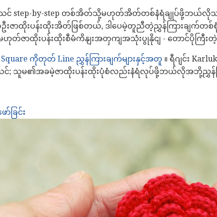
 step-by-step တစ်အိတ်သို့မဟုတ်အိတ်တစ်နံရံချုပ်ဖို့ဘယ်လိ
ဦးဇာထိုးပန်းထိုးအိတ်ဖြစ်တယ်, ဒါပေမဲ့တူညီတဲ့ညွှန်ကြားချက်တ
ု့မဟုတ်ဇာထိုးပန်းထိုးစီမံကိနျးအတှကျအသုံးပွုနိုငျ - တောင်ပိုကြီးတဲ
 Square ကိုတုတ် Line ညွှန်ကြားချက်များနှင့်အတူ
။ ရီဂျင်း Karl
ွန်သင်; သူမ၏အခမဲ့ဇာထိုးပန်းထိုးပုံစံလည်းနံရံလုပ်ဖို့ဘယ်လိုအဘို့
ော်ခြင်း