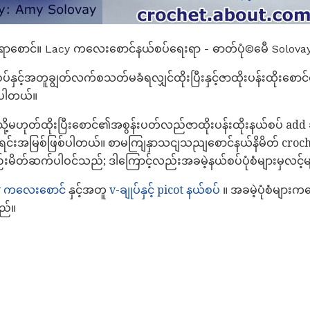
စောင်။ Lacy ကလေးစောင်နယ်စပ်ရေးရာ - ဓာတ်ပုံ©မေီ Solova
ပ်နှင့်အတူချွတ်လက်စသတ်မခံရလျှင်ထိုးပြီးနှင့်ဇာထိုးပန်းထိုးစ
င်ပါတယ်။
းသို့မဟုတ်ထိုးပြီးစောင်၏အစွန်းပတ်လည်ဇာထိုးပန်းထိုးနယ်စပ် a
်းအမြစ်ဖြစ်ပါတယ်။ စာမကျြနှာသငျသညျစောင်နယ်နိမိတ် croche
မိတ်ဆက်ပါဝင်သည်; ဒါကြောင့်လည်းအခမဲ့နယ်စပ်ပုံစံများမှလင့်
y ကလေးစောင်
နှင့်အတူ
v-ချုပ်နှင့် picot နယ်စပ်
။ အခမဲ့ပုံစံများကလ
ည်။