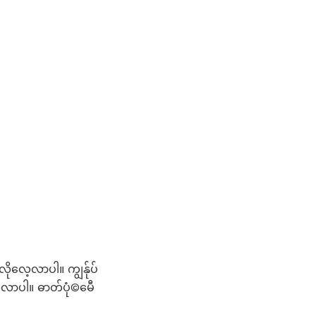
လိုလေ့လာပါ။ ကျွန်ုပ်
့လာပါ။ ဓာတ်ပုံ©မေီ