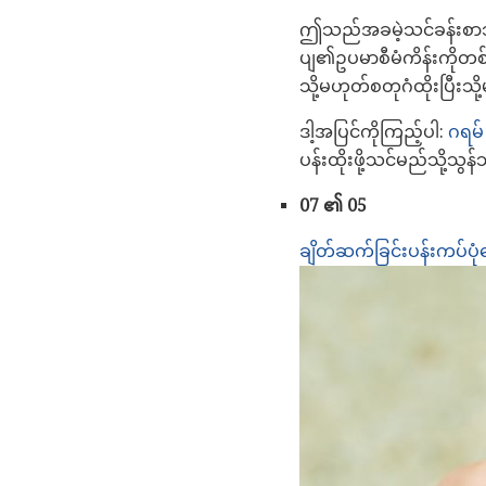
ဤသည်အခမဲ့သင်ခန်းစာသင်
ပျ၏ဥပမာစီမံကိန်းကိုတစ်
သို့မဟုတ်စတုဂံထိုးပြီးသိ
ဒါ့အပြင်ကိုကြည့်ပါ:
ဂရမ်
ပန်းထိုးဖို့သင်မည်သို့သ
07 ၏ 05
ချိတ်ဆက်ခြင်းပန်းကပ်ပုံဖ