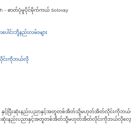
 - ဓာတ်ပုံမူပိုင်မိုက်ကယ် Solovay
ပူးပေါင်းဘို့နည်းလမ်းများ
ုင်းကိုဘယ်လို
 နှင့်ပြီးဆုံးနည်းပညာနှင့်အတူတစ်အိတ်သို့မဟုတ်အိတ်လိုင်းကိုဘယ်
ြီးဆုံးနည်းပညာနှင့်အတူတစ်အိတ်သို့မဟုတ်အိတ်လိုင်းကိုဘယ်လိုလေ