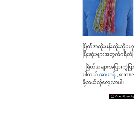
မြိတ်ဇာထိုးပန်းထိုးသို့မ
ပြီးဆုံးများအတွက်ဂရိတ်
- မြိတ်အများအပြားကွဲပြာ
ပါတယ်
အာဖဂန်
, scarves
ဖို့ဘယ်လိုလေ့လာပါ။