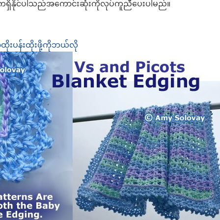
ှိနိုင်ပါသည်အကောင်းဆုံးကိုလုပ်ကူညီပေးပါမည်။
ိုးပန်းထိုးဖို့ကိုဘယ်လို