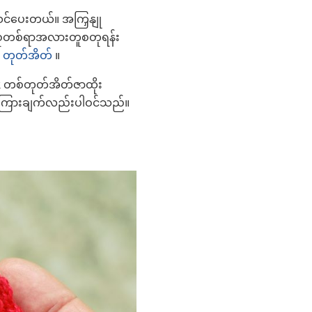
ုသင်ပေးတယ်။ အကြှနျု
စ်စုံတစ်ရာအလားတူစတုရန်း
့
တုတ်အိတ်
။
uk တစ်တုတ်အိတ်ဇာထိုး
ညွှန်ကြားချက်လည်းပါဝင်သည်။