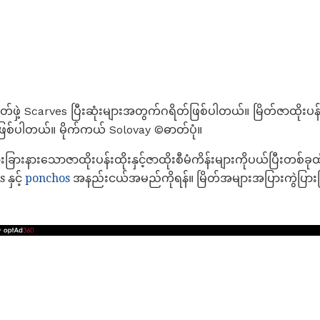
ဟုတ်ဖှဲ့ Scarves ပြီးဆုံးများအတွက်ဂရိတ်ဖြစ်ပါတယ်။ မြိတ်ဇာထိုးပန်း
ဖြစ်ပါတယ်။ မိုက်ကယ် Solovay ©ဓာတ်ပုံ။
းခြားနားသောဇာထိုးပန်းထိုးနှင့်ဇာထိုးစီမံကိန်းများကိုပယ်ပြီးတစ
 နှင့်
ponchos
အနည်းငယ်အမည်ကိုရန်။ မြိတ်အများအပြားကွဲပြားခ