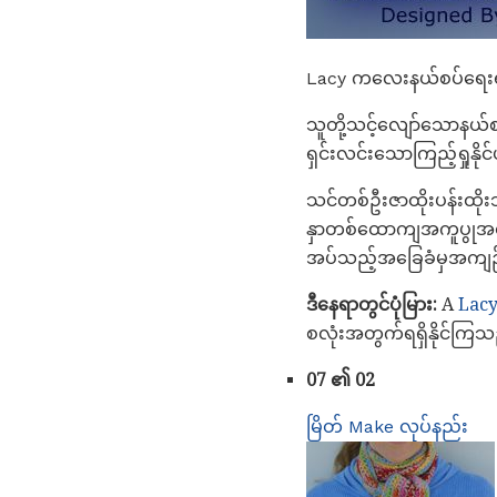
Lacy ကလေးနယ်စပ်ရေးရာ
သူတို့သင့်လျော်သောနယ်စ
ရှင်းလင်းသောကြည့်ရှုနို
သင်တစ်ဦးဇာထိုးပန်းထို
နှာတစ်ထောကျအကူပွုအရင
အပ်သည့်အခြေခံမှအကျဉ်း
ဒီနေရာတွင်ပုံမြား:
A
Lac
စလုံးအတွက်ရရှိနိုင်ကြသ
07 ၏ 02
မြိတ် Make လုပ်နည်း