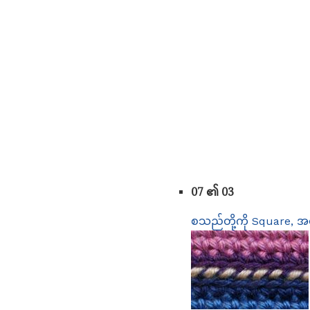
07 ၏ 03
စသည်တို့ကို Square, အထည