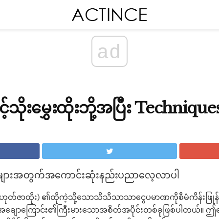
ad
ှင့်သိုးမွှေးထိုးဘို့အပြီး Technique
ဆုံးများအတွက်အကောင်းဆုံးနည်းပညာလေ့လာပါ
့မဟုတ်ဇာထိုး) ၏ထိုကဲ့သို့သောသိသိသာသာငွေပမာဏကိုစီမံကိန်းဖြု
 အချောကြောင်း၏ကြီးမားသောအစိတ်အပိုင်းတစ်ခုဖြစ်ပါတယ်။ ဤရွ