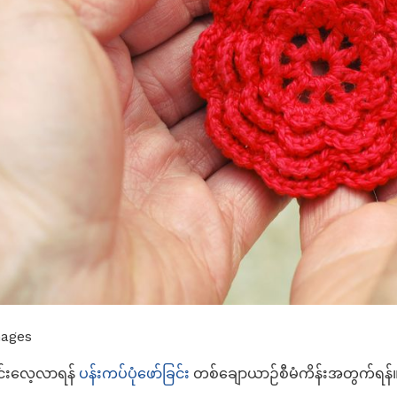
mages
င်းလေ့လာရန်
ပန်းကပ်ပုံဖော်ခြင်း
တစ်ချောယာဉ်စီမံကိန်းအတွက်ရန်