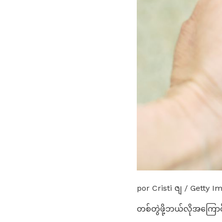
por Cristi ဇျ / Getty I
တစ်တွဲဖို့ဘယ်လိုအကြော