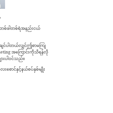
y
ောင်တစ်ခါတစ်ရံအနည်းငယ်
dd ချင်ပါတယ်လျှင်ဤစာမကျြ
ting အကြောင်းကိုသိရန်လို
များပါဝင်သည်။
ေးစောင်နှင့်နယ်စပ်နှစ်မျိုး