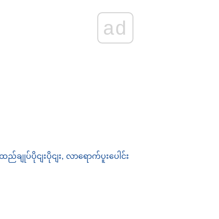
ad
်ချုပ်ပိုငျးပိုငျး, လာရောက်ပူးပေါင်း