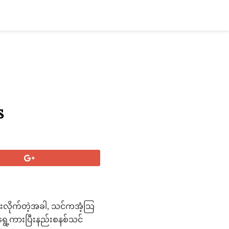
s
န်းလိုက်တဲ့အခါ, သင်ကအံ့သြ
ေ့ကားပြီးနည်းစနစ်သင်