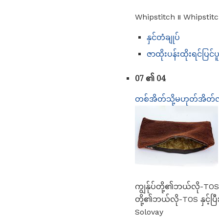
Whipstitch ။ Whipstitch
နှင်တံချုပ်
ဇာထိုးပန်းထိုးရင်ပြင်
07 ၏ 04
တစ်အိတ်သို့မဟုတ်အိတ်လိ
ကျွန်ုပ်တို့၏ဘယ်လို-TOS
တို့၏ဘယ်လို-TOS နှင့်ပ
Solovay