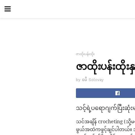
ဇာထိုးပန်းထိုး
ဇာထိုးပန်းထိုးန
by မေီ Solovay
သင့်ရဲ့ပရောဂျက်ပြီး
သင်အချိန် crocheting (သို
ဖွယ်အထဲကဖွင့်ချင်ပါတယ်။