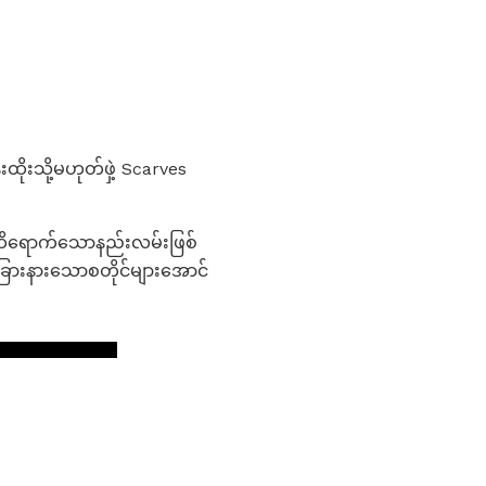
ထိုးသို့မဟုတ်ဖှဲ့ Scarves
်ခုထိရောက်သောနည်းလမ်းဖြစ်
ြားနားသောစတိုင်များအောင်