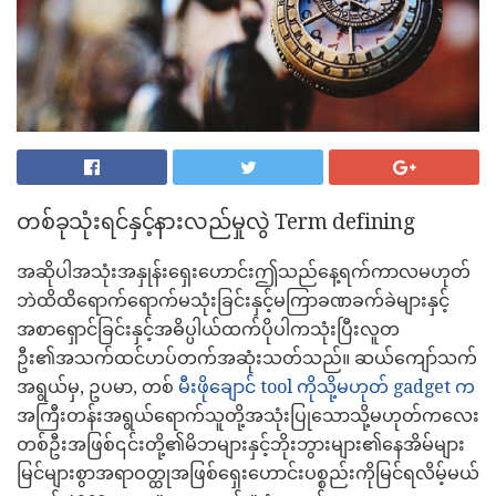
တစ်ခုသုံးရင်နှင့်နားလည်မှုလွဲ Term defining
အဆိုပါအသုံးအနှုန်းရှေးဟောင်းဤသည်နေ့ရက်ကာလမဟုတ်
ဘဲထိထိရောက်ရောက်မသုံးခြင်းနှင့်မကြာခဏခက်ခဲများနှင့်
အစာရှောင်ခြင်းနှင့်အဓိပ္ပါယ်ထက်ပိုပါကသုံးပြီးလူတ
ဦး၏အသက်ထင်ဟပ်တက်အဆုံးသတ်သည်။ ဆယ်ကျော်သက်
အရွယ်မှ, ဥပမာ, တစ်
မီးဖိုချောင် tool ကိုသို့မဟုတ် gadget က
အကြီးတန်းအရွယ်ရောက်သူတို့အသုံးပြုသောသို့မဟုတ်ကလေး
တစ်ဦးအဖြစ်၎င်းတို့၏မိဘများနှင့်ဘိုးဘွားများ၏နေအိမ်များ
မြင်များစွာအရာဝတ္ထုအဖြစ်ရှေးဟောင်းပစ္စည်းကိုမြင်ရလိမ့်မယ်