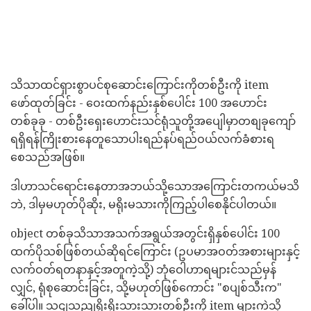
သိသာထင်ရှားစွာပင်စုဆောင်းကြောင်းကိုတစ်ဦးကို item
ဖော်ထုတ်ခြင်း - ဝေးထက်နည်းနှစ်ပေါင်း 100 အဟောင်း
တစ်ခုခု - တစ်ဦးရှေးဟောင်းသင်ရုံသူတို့အပျေါမှာတစျခုကျော်
ရရှိရန်ကြိုးစားနေတူသောပါးရည်နပ်ရည်ဝယ်လက်ခံစားရ
စေသည်အဖြစ်။
ဒါဟာသင်ရောင်းနေတာအဘယ်သို့သောအကြောင်းတကယ်မသိ
ဘဲ, ဒါမှမဟုတ်ပိုဆိုး, မရိုးမသားကိုကြည့်ပါစေနိုင်ပါတယ်။
object တစ်ခုသိသာအသက်အရွယ်အတွင်းရှိနှစ်ပေါင်း 100
ထက်ပိုသစ်ဖြစ်တယ်ဆိုရင်ကြောင်း (ဥပမာအဝတ်အစားများနှင့်
လက်ဝတ်ရတနာနှင့်အတူကဲ့သို့) ဘုံဝေါဟာရများင်သည်မှန်
လျှင်, ရုံစုဆောင်းခြင်း, သို့မဟုတ်ဖြစ်ကောင်း "စပျစ်သီးက"
ခေါ်ပါ။ သငျသညျရိုးရိုးသားသားတစ်ဦးကို item များကဲ့သို့