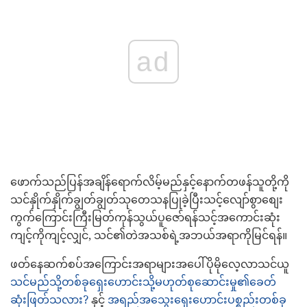
ad
ဖောက်သည်ပြန်အချိန်ရောက်လိမ့်မည်နှင့်နောက်တဖန်သူတို့ကို
သင်နှိုက်နှိုက်ချွတ်ချွတ်သုတေသနပြုခဲ့ပြီးသင့်လျော်စွာစျေး
ကွက်ကြောင်းကြီးမြတ်ကုန်သွယ်ပူဇော်ရန်သင့်အကောင်းဆုံး
ကျင့်ကိုကျင့်လျှင်, သင်၏တဲအသစ်ရဲ့အဘယ်အရာကိုမြင်ရန်။
ဖတ်နေဆက်စပ်အကြောင်းအရာများအပေါ်ပိုမိုလေ့လာသင်ယူ
သင်မည်သို့တစ်ခုရှေးဟောင်းသို့မဟုတ်စုဆောင်းမှု၏ခေတ်
ဆုံးဖြတ်သလား?
နှင့်
အရည်အသွေးရှေးဟောင်းပစ္စည်းတစ်ခု