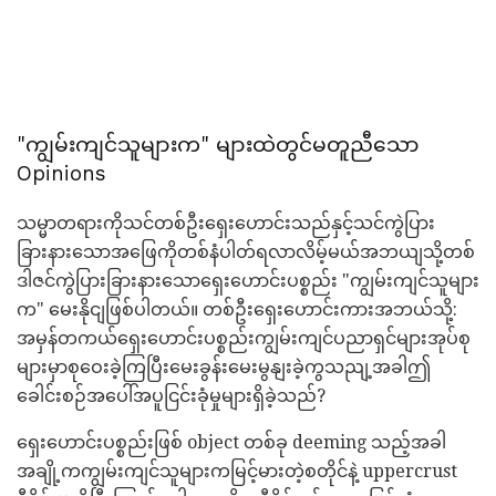
"ကျွမ်းကျင်သူများက" များထဲတွင်မတူညီသော
Opinions
သမ္မာတရားကိုသင်တစ်ဦးရှေးဟောင်းသည်နှင့်သင်ကွဲပြား
ခြားနားသောအဖြေကိုတစ်နံပါတ်ရလာလိမ့်မယ်အဘယျသို့တစ်
ဒါဇင်ကွဲပြားခြားနားသောရှေးဟောင်းပစ္စည်း "ကျွမ်းကျင်သူများ
က" မေးနိုငျဖြစ်ပါတယ်။ တစ်ဦးရှေးဟောင်းကားအဘယ်သို့:
အမှန်တကယ်ရှေးဟောင်းပစ္စည်းကျွမ်းကျင်ပညာရှင်များအုပ်စု
များမှာစုဝေးခဲ့ကြပြီးမေးခွန်းမေးမွနျးခဲ့ကွသညျ့အခါဤ
ခေါင်းစဉ်အပေါ်အပူငြင်းခုံမှုများရှိခဲ့သည်?
ရှေးဟောင်းပစ္စည်းဖြစ် object တစ်ခု deeming သည့်အခါ
အချို့ကကျွမ်းကျင်သူများကမြင့်မားတဲ့စတိုင်နဲ့ uppercrust