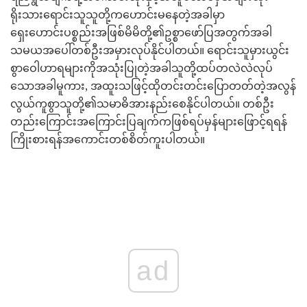
ရိုးသားရောင်းသူသူတို့ကဟောင်းမနေတဲ့အခါမှာ
ရှေးဟောင်းပစ္စည်းအဖြစ်မိမိတို့၏ဥစ္စာဖော်ပြအတွက်အခါ
သမယအပေါ်တစ်ဦးအမှားလုပ်နိုင်ပါတယ်။ ရောင်းသူမှားယွင်း
စွာဝေါဟာရများကိုအသုံးပြုတဲ့အခါသူတို့ထပ်တလဲလဲလုပ်
သောအခါမူကား, အထူးသဖြင့်ထိုတင်းတင်းပြောတတ်တဲ့အလွန်
လွယ်ကူစွာသူတို့၏သမာဓိအားနည်းစေနိုင်ပါတယ်။ တစ်ဦး
တည်းကြောင်းအကြောင်းပြချက်ကဖြစ်ရပ်မှန်များဖြောင့်ရရန်
ကြိုးစားရန်အကောင်းတစ်စိတ်ကူးပါတယ်။
ad