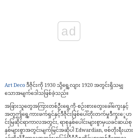
ad
Art Deco
ဒီဇိုင်းကို 1930 သို့ရွေ့လျား 1920 အတွင်းရှိသမျှ
သောအမျက်ဒေါသဖြစ်ခဲ့သည်။
အခြားသူတွေအကြားတစ်ဦးရှေ့ကို-စဉ်းစားတွေးခေါ်ကွေးနှင့်
အတူဤရွေ့ကားဖက်ရှင်နှင့်ဒီဇိုင်းဖြစ်ပေါ်တိုးတက်မှုဒီကူးေူပာ
င်းမြဆိုင်ရာကာလအတွင်း, ရာစုနှစ်ပေါင်းများစွာမှယခင်ဆယ်စု
နှစ်များစွာအတွင်းမျက်မြင်အဆိုပါ Edwardian, ဗစ်တိုးရီးယား