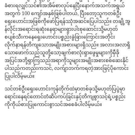
ခံစားရလျှင်သင်၏အအိမ်စာလုပ်နေပြီးနောက်အသက်အရွယ်
အတွက် 100 ကျော်အနှစ်ဖြစ်ပါတယ်, ပြီးတော့သူကတစ်ဦး
ရှေးဟောင်းအဖြစ်ကိုဖော်ပြရန်ဿုံအဆင်ပြေပါသည်။ တချို့အွ
န်လိုင်းအရောင်းရဆုံးနေရာများရှားပါးစုဆောင်းသို့မဟုတ်
စပျစ်သီးကနေရှေးဟောင်းပစ္စည်းခွဲခြားကြောင်းအတိုင်း
လိုက်နာရန်တိကျသောအမျိုးအစားများရှိသည်။ အလားအလာရှိ
သောဖောက်သည်သူတို့သော့ချက်စာလုံးရှာဖွေမှုများကိုမှီခို
အပြင်အဘို့ရှာကြသည်အရာကိုသူများအမျိုးအစားစစ်ဆေးနိုင်
ပါသည်ကတည်းကသင်, လက်ျာဘက်ကရတဲ့အားဖြင့်ပိုကောင်း
ပြုပါလိမ့်မယ်။
သင်တစ်ဦးရှေးဟောင်းကုန်တိုက်ထဲမှာတစ်ခုသို့မဟုတ်ပြပွဲမှာ
ရောင်းနေရင်တောင်တံဆိပ်ကပ်ခြင်းနှင့်တိကျစွာသင့်ရဲ့ပစ္စည်း
ကိုကိုယ်စားပြုကောင်းစွာသင်အစေခံပါလိမ့်မယ်။