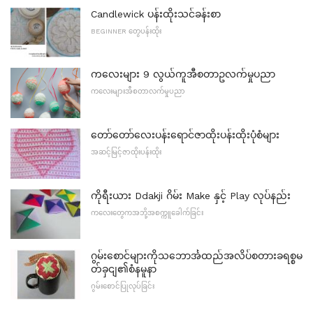
Candlewick ပန်းထိုးသင်ခန်းစာ
BEGINNER တွေပန်းထိုး
ကလေးများ 9 လွယ်ကူအီစတာဥလက်မှုပညာ
ကလေးများအီစတာလက်မှုပညာ
တော်တော်လေးပန်းရောင်ဇာထိုးပန်းထိုးပုံစံများ
အဆင့်မြင့်ဇာထိုးပန်းထိုး
ကိုရီးယား Ddakji ဂိမ်း Make နှင့် Play လုပ်နည်း
ကလေးတွေကအဘို့အစက္ကူခေါက်ခြင်း
ဂွမ်းစောင်များကိုသဘောင်္အထည်အလိပ်စတားခရစ္စမ
တ်ခှငျ၏စံနမူနာ
ဂွမ်းစောင်ပြုလုပ်ခြင်း