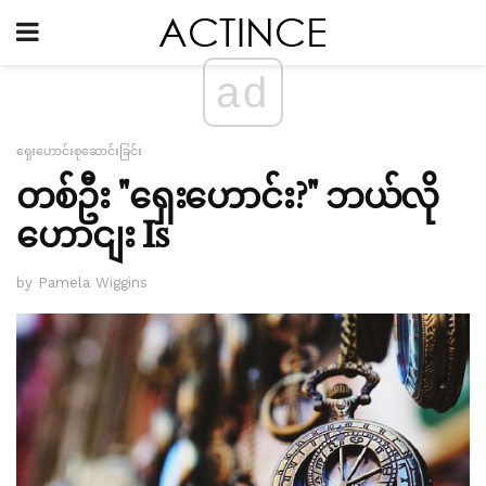
ad
ရှေးဟောင်းစုဆောင်းခြင်း
တစ်ဦး "ရှေးဟောင်း?" ဘယ်လို
ဟောငျး Is
by Pamela Wiggins