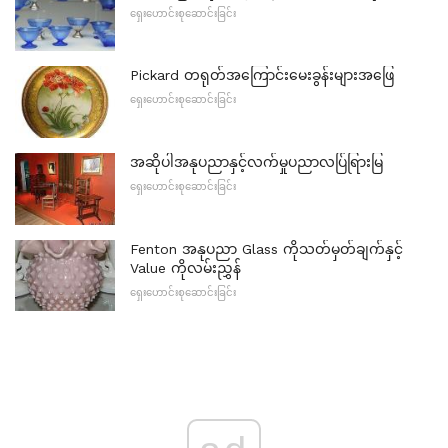
ရှေးဟောင်းစုဆောင်းခြင်း
Pickard တရုတ်အကြောင်းမေးခွန်းများအဖြေ
ရှေးဟောင်းစုဆောင်းခြင်း
အဆိုပါအနုပညာနှင့်လက်မှုပညာလပ်ြရြားမြ
ရှေးဟောင်းစုဆောင်းခြင်း
Fenton အနုပညာ Glass ကိုသတ်မှတ်ချက်နှင့်
Value ကိုလမ်းညွှန်
ရှေးဟောင်းစုဆောင်းခြင်း