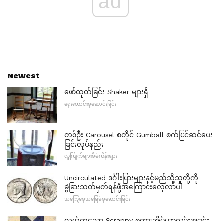
ad
Newest
ဖော်ထုတ်ခြင်း Shaker များရှိ
ရှေးဟောင်းစုဆောင်းခြင်း
တစ်ဦး Carousel စတိုင် Gumball စက်ပြင်ဆင်ပေး
ခြင်းလုပ်နည်း
လူကြိုက်များစီမံကိန်းများ
Uncirculated ဒင်္ဂါးပြားများနှင့်မည်သို့သူတို့ကို
ခွဲခြားသတ်မှတ်ရန်ဖို့အကြောင်းလေ့လာပါ
အကြွေစေ့အခြေခံစုဆောင်းခြင်း
လွယ်ကူသော Scrappy စတားအိပ်ယာလွှမ်းအခင်း