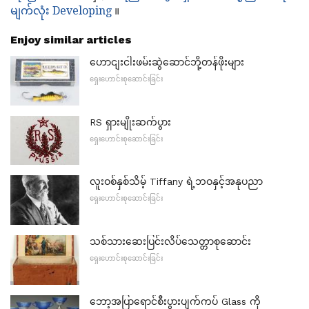
မျက်လုံး Developing
။
Enjoy similar articles
ဟောငျးငါးဖမ်းဆွဲဆောင်ဘို့တန်ဖိုးများ
ရှေးဟောင်းစုဆောင်းခြင်း
RS ရှားမျိုးဆက်ပွား
ရှေးဟောင်းစုဆောင်းခြင်း
လူးဝစ်နှစ်သိမ့် Tiffany ရဲ့ဘဝနှင့်အနုပညာ
ရှေးဟောင်းစုဆောင်းခြင်း
သစ်သားဆေးပြင်းလိပ်သေတ္တာစုဆောင်း
ရှေးဟောင်းစုဆောင်းခြင်း
ဘော့အပြာရောင်စီးပွားပျက်ကပ် Glass ကို