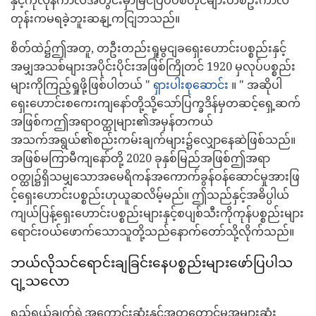
နှင့်ကိုလိုနီကာလအတွင်းမှာမြင်ပြီပီပီစတိုင်များတစ်ဦးကာလ
တုန်းကမရခဲ့ဘူးဆနျ့ကငျြဘသည်။
စိတ်ထဲ၌ဤအတူ, တဦးတည်းရှုမွငျခရှေးဟောင်းပစ္စည်းနှင့်
အမျှအသစ်များအပိုင်းပိုင်းအဖြစ်ကြိုတင် 1920 မှလုပ်ပစ္စည်း
များကိုကြည့်ရှုဖို့ဖြစ်ပါတယ် "
ရှားပါးစုဆောင်း
။ " အဆိုပါ
ရှေးဟောင်းစကေးကျနော်တို့သို့သော်ပြက္ခဒိန်မှတဆင့်ရှေ့ဆက်
အဖြစ်ကဤအရာဝတ္ထုများ၏အမှန်တကယ်
အသက်အရွယ်၏စည်းကမ်းချက်များ၌လျှောနေဆဲဖြစ်သည်။
အဖြစ်မကြာမီကျနော်တို့ 2020 ခုနှစ်မြည်အဖြစ်ဤအရာ
ဝတ္ထု၌ရှိသမျှသောအမေရိကန်အကောက်ခွန်ဝန်ဆောင်မှုအားဖြ
င့်ရှေးဟောင်းပစ္စည်းဟုယူဆလိမ့်မည်။ ဤသည်နှင့်အဓိပ္ပါယ်
ကျယ်ပြန့်ရှေးဟောင်းပစ္စည်းများနှင့်စပျစ်သီးကိုကုန်ပစ္စည်းများ
ရောင်းဝယ်ဖောက်သောသူတို့သည်နောက်တော်သို့လိုက်သည်။
ဘယ်လိုသင်ရောင်းချခြင်းနေပစ္စည်းများဖော်ပြပါသ
ငျ့သလော
ရည်ရွယ်ချက်ရဲ့အကောင်းဆုံးနှင့်အတူတောင်မှအများဆုံး