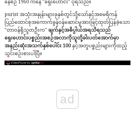
နေစဉ် 1960 ကနေ "ရှေးဟောင်း" ပုံရသည်။
purist အသုံးအနှုန်းများခုနှစ်တွင်သို့သော်နှင့်အမေရိကန်
ပြည်ထောင်စုအကောက်ခွန်ဝန်ဆောင်မှုအားဖြင့်ထုတ်ပြန်ခဲ့သော
"တာဝန်ရှိသူတဦးက"
ချက်နှင့်အဓိပ္ပါယ်အရသိရသည်
ရှေးဟောင်းပစ္စည်းအစဉ်အလာကိုသူတို့ခါးပတ်အောက်မှာ
အနည်းဆုံးအသက်နှစ်ပေါင်း 100
နှင့်အတူပစ္စည်းများကိုထည့်
သွင်းစဉ်းစားပါပြီ။
ad