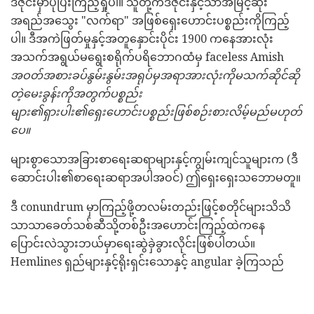
ဒီဇိုင်းမှာပိုပြီးကြည့်ရှုပါ။ သူတို့ကဒီဇိုင်းနှင့်သာအမြင့်ဆုံး
အရည်အသွေး "လက်ရာ" အဖြစ်ရှေးဟောင်းပစ္စည်းကိုကြည့်
ပါ။ ဒီအကဲဖြတ်မှုနှင့်အတူနှောင်းပိုင်း 1900 ကနေအားလုံး
အသက်အရွယ်မရွေးစရိုက်ပရိဘောဂထံမှ faceless Amish
အဝတ်အစားခပ်နွမ်းနွမ်းအရုပ်မှအရာအားလုံးကိုမသက်ဆိုင်ဆို
တဲ့မေးခွန်းကိုအတွက်ပစ္စည်း
များ၏ရှားပါး၏ရှေးဟောင်းပစ္စည်းဖြစ်စဉ်းစားလိမ့်မည်မဟုတ်
ပေ။
များစွာသောအခြားစာရေးဆရာများနှင့်ကျွမ်းကျင်သူများက (ဒီ
ဆောင်းပါး၏စာရေးဆရာအပါအဝင်) ဤရှေးရှေးသဘောမတူ။
ဒီ conundrum မှာကြည့်ဖို့တလမ်းတည်းဖြင့်စတိုင်များသိသိ
သာသာခေတ်သစ်ဆီသို့တစ်ဦးအဟောင်းကြည့်ထဲကနေ
ပြောင်းလဲသွားဘယ်မှာရေးဆွဲခှဲခွားလိုင်းဖြစ်ပါတယ်။
Hemlines ရှည်များနှင့်ရိုးရှင်းသောနှင့် angular ခဲ့ကြသည်