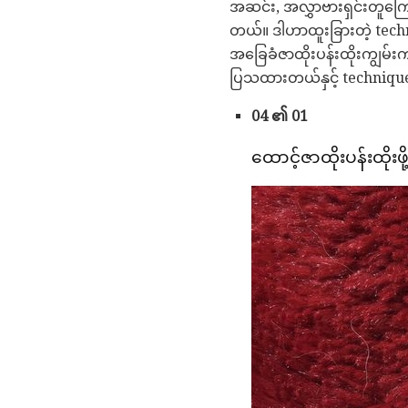
အဆင်း, အလွှာဗားရှင်းတူကြော
တယ်။ ဒါဟာထူးခြားတဲ့ tec
အခြေခံဇာထိုးပန်းထိုးကျွမ်းက
ပြသထားတယ်နှင့် technique 
04 ၏ 01
ထောင့်ဇာထိုးပန်းထိုးဖိ