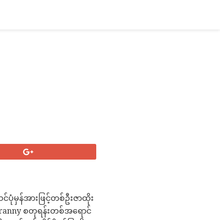
ပုံမှန်အားဖြင့်တစ်ဦးဇာထိုး
 Granny စတုရန်းတစ်အရောင်