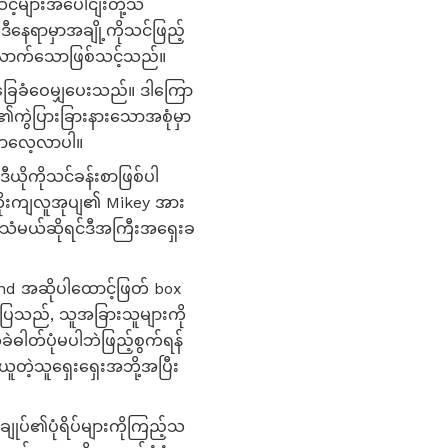
့်များအပေါငျးတို့သ
နေရာမှာအချို့ကိုသင်ဖြည့်
ံလောက်သောဖြစ်သင့်သည်။
ြေခံဝေမျှပေးသည်။ ဒါကြော
၏ကွဲပြားခြားနားသောအစုံမှာ
မှာလေ့လာပါ။
ီယိုကိုသင်ခန်းစာဖြစ်ပါ
ထိုးကျလူအုပျ၏ Mikey အား
ု့အသံမယ်ဆိုရင်ဒီအကြီးအရှေးခ
nd အဆိုပါထောင့်ဖြတ် box
င်းပြသည်, သူအခြားသူများကို
ခဲဓါတ်ပုံမပါဘဲဖြည့်စွက်ရန်
ူတဲ့သူရှေးရှေးအဘို့အပြီး
ျုပ်၏ပုံရိပ်များကိုကြည့်သ