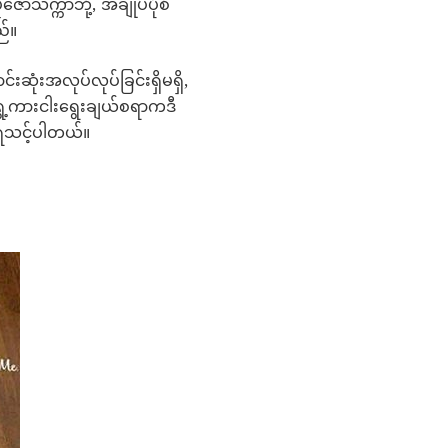
က္ကာဘို့, အချုပ်ပုံစံ
ည်။
းဆုံးအလုပ်လုပ်ခြင်းရှိမရှိ,
ရွေ့ကားငါးရွေးချယ်စရာကဒီ
်ရသင့်ပါတယ်။