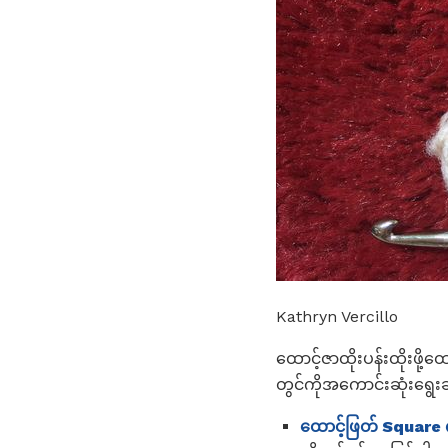
Kathryn Vercillo
ထောင့်ဇာထိုးပန်းထိုးဖိ
တွင်ကိုအကောင်းဆုံးရွေး
ထောင့်ဖြတ် Square ကို