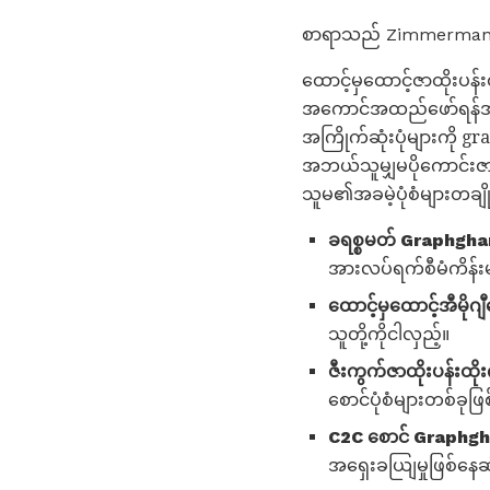
စာရာသည် Zimmerman, C
ထောင့်မှထောင့်ဇာထိုးပန်
အကောင်အထည်ဖော်ရန်အများ
အကြိုက်ဆုံးပုံများကိ
အဘယ်သူမျှမပိုကောင်းဇာထိ
သူမ၏အခမဲ့ပုံစံများတချ
ခရစ္စမတ် Graphghan
အားလပ်ရက်စီမံကိန်းမျ
ထောင့်မှထောင့်အီမိုဂျ
သူတို့ကိုငါလှည့်။
ဇီးကွက်ဇာထိုးပန်းထ
စောင်ပုံစံများတစ်ခု
C2C စောင် Graphgha
အရှေးခယျြမှုဖြစ်နေဆ