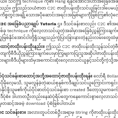
တယ်။ သင်ဤ technique ကို၏ Hang ရနိုင်အောင်ဒါဟာအခြေခံအဆင
ပါသည်။ ဤသည်သယံဇာတ C2C ဇာထိုးပန်းထိုးသင်ယူခြင်းဒါပေမယ့်ဒီ
ျင်ကိစ္စတွင်အချို့သောအပိုဆောင်းအရင်းအမြစ်များကိုဖြစ်ကြ၏လု
C2C အခြေခံပညာချုပ် Tutoria
ဌ။ ဒီသင်ခန်းစာလည်း C2C ၏အခ
စ်ခု technique ကိုလေ့လာသင်ယူတဲ့အခါမှာအခြေခံညွှန်ကြားချက်
ြစ်နိုင်အောင်ငါတို့ရှိသမျှသည်ကွဲပြားခြားနားတဲ့နည်းလမ်းတွေထဲ
ာင့်ဇာထိုးပန်းထိုးနည်း။
ဤသည် C2C ဇာထိုးပန်းထိုးသွန်သင်တဲ့ဗီဒ
ိုဗီဒီယိုညွှန်ကြားချက်ပေးမှာကြှမျးကငျြသူအဆိုပါဇာထိုးပန်း
ျားများဗီဒီယိုများထံမှအကောင်းဆုံးလေ့လာသင်ယူနှင့်သင်တို့ကဲ့သိ
ံသင်ခန်းစာထောင့်အဘို့အထောင့်ဇာထိုးပန်းထိုးရန်။
လော်ရီ Bolla
ိုပိုမိုလေ့မသိ, သူမလွန်ခဲ့တဲ့ဆယ်စုနှစ်ကဒီချုပ်သင်ယူကြောင်းကရှ
ပြသနိုင်ဖို့သူမ၏ကိုယ်ပိုင်ဓာတ်ပုံသင်ခန်းစာ created ဒီတော့သူမကခက်
ိ ဒီပုံစံ။ ဒါဟာတဦးတည်းနေဆဲပုံရိပ်တွေကနေကောင်းစွာလေ့လာသင်ယ
 မှတဆင့်အခမဲ့ download ပုံစံဖြစ်ပါတယ်။
C သင်ခန်းစာ။
အလားတူပင်တစ်ဦးအရာမှ String ကိုဇာထိုးပန်းထိုးခ