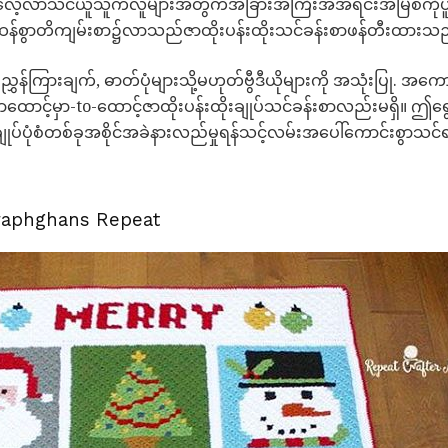
လေ့လာသင်ယူသူကလူများအတွက်အခြားအကြီးအအရင်းအမြစ်ကိုပူဇော်သ
ည်းထန်စွာတိကျမ်းစာ၌လာသည်ဇာထိုးပန်းထိုးသင်ခန်းစာဖန်တီးထားသ
ကြားချက်, ဓာတ်ပုံများသို့မဟုတ်ဗွီဒီယိုများကို အသုံးပြု. အကောင်
ာထောင့်မှာ-to-ထောင့်ဇာထိုးပန်းထိုးချုပ်သင်ခန်းစာလည်းမရှိ။ ဤ
်ပုံစံတစ်ခုအစိုင်အခဲနားလည်မှုရန်သင့်လမ်းအပေါ်ကောင်းစွာသင
 Graphghans Repeat