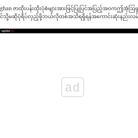
an ဇာထိုးပန်းထိုးပုံစံများအားဖြင့်ပြုပြင်အပြည့်အဝကဤအံ့သြဖ
ာင်သို့မဆိုပုံရိပ်လှည့်ဖို့ဘယ်လိုတစ်အသိရရှိရန်အကောင်းဆုံးနည်းလ
ad