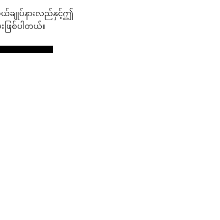
ွယ်ချုပ်နားလည်နှင့်ဤ
မ်းဖြစ်ပါတယ်။