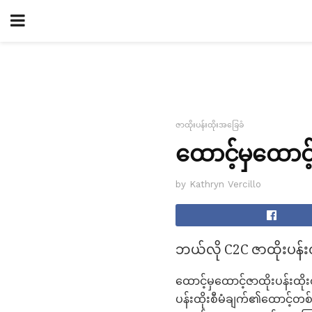
ဇာထိုးပန်းထိုးအခြေခံ
ထောင့်မှထောင့်ဇ
by Kathryn Vercillo
ဘယ်လို C2C ဇာထိုးပန်းထိ
ထောင့်မှထောင့်ဇာထိုးပန်းထိ
ပန်းထိုးစီမံချက်၏ထောင့်တစ