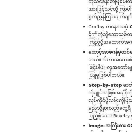
ကိုသင်ခန်းစာဖြစ်ပါ
အားဖြင့်သင်တို့ကြာ
စွက်ညွှန်ကြားချက်ခ
Craftsy ကနေအခမဲ့
င့်ဤကဲ့သို့သောသစ်တ
ကြည့်ဖို့အထောက်အကူဖ
ထောင့်အာဖဂန်မှတစ်ထေ
တယ်။ ဒါဟာအသေးစိတျက
ဖြင့်ပါပဲ။ လူအတော်မ
ယျြမှုဖြစ်ပါတယ်။
Step-by-step ဓာတ်ပု
ကိုချုပ်အဖြစ်အချိန်က
လုပ်ကိုင်ဖို့လမ်းကို
မည်သို့နားလည်တွေ့ရှ
ပြည့်စုံသော Ravelry
image-အကြီးစား C2