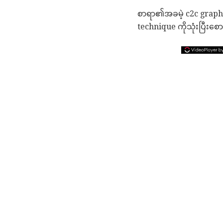
စာရာ၏အခမဲ့ c2c graphgh
technique ကိုသုံးပြီးစေ