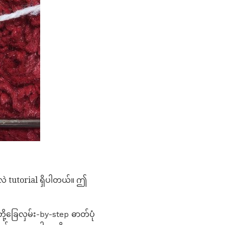
လဲ tutorial ရှိပါတယ်။ ဤ
ါတို့ခြေလှမ်း-by-step ဓာတ်ပုံ