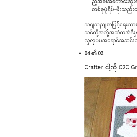
ည့်အခါအကောင်းဆုံး
တစ်ခုပုံရိပ်-မိုးသ
သငျသညျစာဖြင့်ရေးသားညွှန်
သင်တို့အဘို့အထဲကအဲဒီမှ
လှလှပပအရောင်အဆင်းချုပ
04 ၏ 02
Crafter ငါ့ကို C2C