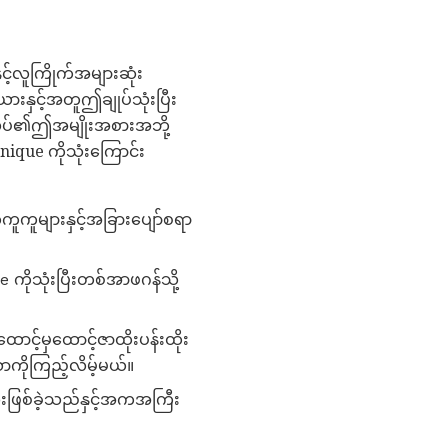
င့်လူကြိုက်အများဆုံး
ားနှင့်အတူဤချုပ်သုံးပြီး
လုပ်၏ဤအမျိုးအစားအဘို့
hnique ကိုသုံးကြောင်း
ူကူများနှင့်အခြားပျော်စရာ
ကိုသုံးပြီးတစ်အာဖဂန်သို့
ာင့်မှထောင့်ဇာထိုးပန်းထိုး
ာကိုကြည့်လိမ့်မယ်။
းဖြစ်ခဲ့သည်နှင့်အကအကြီး