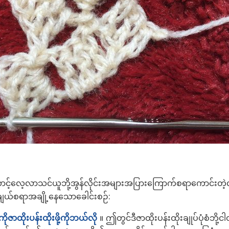
ု့ထောင့်လေ့လာသင်ယူဘို့အွန်လိုင်းအများအပြားကြောက်စရာကောင်းတဲ့
ချယ်စရာအချို့နေသောခေါင်းစဉ်:
ဇာထိုးပန်းထိုးဖို့ကိုဘယ်လို
။ ဤတွင်ဒီဇာထိုးပန်းထိုးချုပ်ပုံစံဘို့င