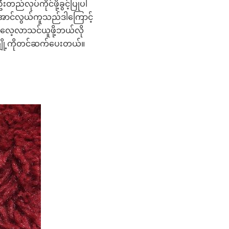
်လုပ်ကိုင်ဖို့ခွင့်ပြုပါ
အောင်လွယ်ကူသည်ဒါကြောင့်
ာင့်လေ့လာသင်ယူဖို့ဘယ်လို
အချို့ကိုတင်ဆက်ပေးတယ်။