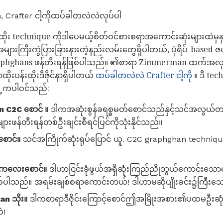
rafter ငါ့ကိုထပ်ခါတလဲလဲလုပ်ပါ
းထိုး technique ကိုဒါပေမယ့်စိတ်ဝင်စားစရာအကောင်းဆုံးများထဲမှနှ
ကြီးကွဲပြားခြားနားတဲ့နည်းလမ်းတွေရှိပါတယ်, ပုံရိပ်-based ဇယ
ု graphghans ဖန်တီးရန်ဖြစ်ပါသည်။ ၏စာရာ Zimmerman ထက်အ
ုးပန်းထိုးဒီဇိုင်နာရှိပါတယ်
ထပ်ခါတလဲလဲ Crafter ငါ့ကို
။ ဒီ tec
ို့ကပါဝင်သည်:
 C2C စောင် ။
ဒါကအဆုံးစွန်ခရစ္စမတ်စောင်သည်နှင့်သင်အလွယ်တက
ားဖန်တီးရန်တစ်ဦးချင်းစီရင်ပြင်ကိုသုံးနိုင်သည်။
ီစောင်။
သင်အကြိုက်ဆုံးရုပ်ပြောင် ယူ. C2C graphghan technique 
ိုးကလေးစောင်။
ဒါဟာငြင်းခုံဖွယ်အရှိဆုံးကြည်ညိုဘွယ်ကောင်းသောထေ
ဖြစ်ပါသည်။ အရမ်းချစ်စရာကောင်းတယ်! ဒါဟာမဆိုပျိုးခင်း၌ကြီးသေ
n သိုး။
ဒါကစာရာဒီဇိုင်းကြောင့်စောင်ဤအမြိုးအစား၏ပထမဦးဆုံ
ဲ!