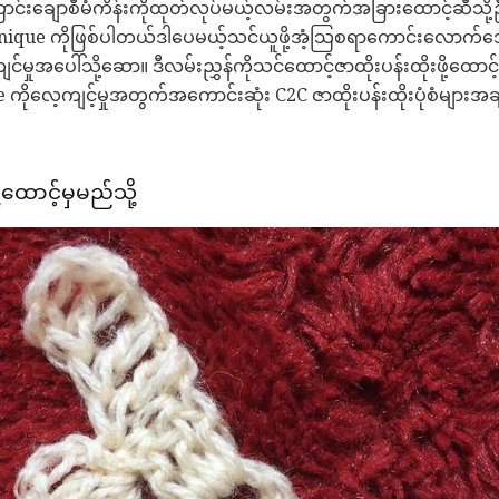
င်းချောစီမံကိန်းကိုထုတ်လုပ်မယ့်လမ်းအတွက်အခြားထောင့်ဆီသို့ဦးတည
hnique ကိုဖြစ်ပါတယ်ဒါပေမယ့်သင်ယူဖို့အံ့သြစရာကောင်းလောက်
ျင်မှုအပေါ်သို့ဆော။ ဒီလမ်းညွှန်ကိုသင်ထောင့်ဇာထိုးပန်းထိုးဖို့ထေ
ကိုလေ့ကျင့်မှုအတွက်အကောင်းဆုံး C2C ဇာထိုးပန်းထိုးပုံစံများ
ု့ထောင့်မှမည်သို့