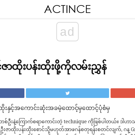
ad
ာထိုးပန်းထိုးဖို့ကိုလမ်းညွှန်
ုးနှင့်အကောင်းဆုံးအခမဲ့ထောင့်မှထောင့်ပုံစံမှ
ုးတစ်ဦးနဲ့ကြောက်စရာကောင်းတဲ့ technique ကိုဖြစ်ပါတယ်။ ဒါဟာသင်
်ဦးဇာထိုးပန်းထိုးစောင်သို့မဟုတ်အာဖဂန်စတုရန်းစတင်လျက်, ဂန္