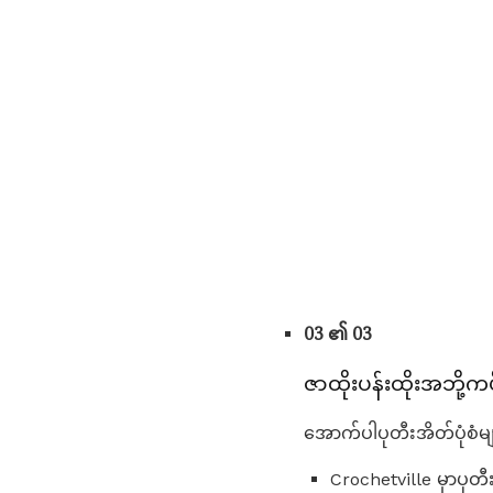
03 ၏ 03
ဇာထိုးပန်းထိုးအဘို့ကပိ
အောက်ပါပုတီးအိတ်ပုံစံ
Crochetville မှာပုတီး