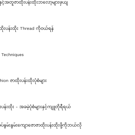
ားနှင့်အတူဇာထိုးပန်းထိုးဘလော့များဖှယျ
ုးပန်းထိုး Thread ကိုဝယ်ရန်
ုး Techniques
ion ဇာထိုးပန်းထိုးပုံစံများ
ပန်းထိုး - အခမဲ့ပုံစံများနှင့်ကျူတိုရီရယ်
ွမ်းနွမ်းကျောဇောဇာထိုးပန်းထိုးဖို့ကိုဘယ်လို