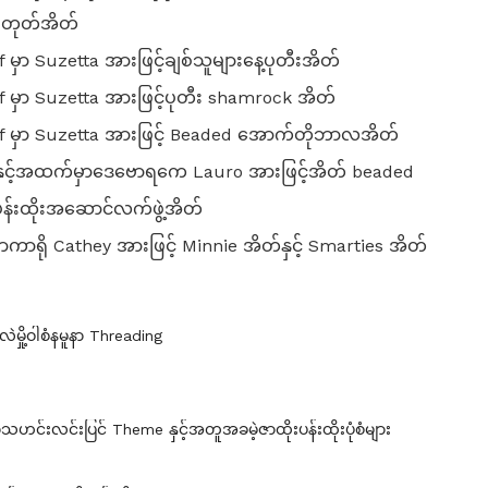
တီးတုတ်အိတ်
f မှာ Suzetta အားဖြင့်ချစ်သူများနေ့ပုတီးအိတ်
ff မှာ Suzetta အားဖြင့်ပုတီး shamrock အိတ်
uff မှာ Suzetta အားဖြင့် Beaded အောက်တိုဘာလအိတ်
်နှင့်အထက်မှာဒေဗောရကေ Lauro အားဖြင့်အိတ် beaded
ပန်းထိုးအဆောင်လက်ဖွဲ့အိတ်
ာကာရို Cathey အားဖြင့် Minnie အိတ်နှင့် Smarties အိတ်
လဲမှို့ဝါစံနမူနာ Threading
င်းလင်းပြင် Theme နှင့်အတူအခမဲ့ဇာထိုးပန်းထိုးပုံစံများ