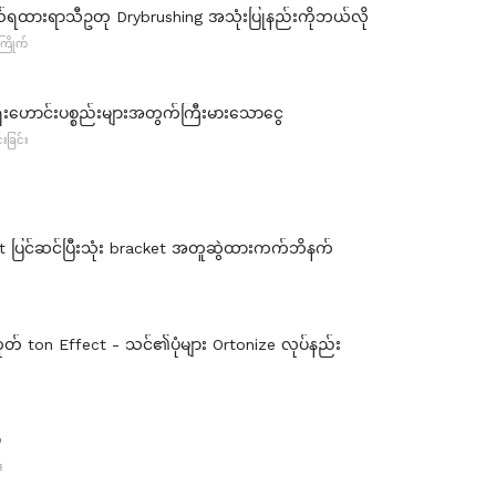
ဒယ်ရထားရာသီဥတု Drybrushing အသုံးပြုနည်းကိုဘယ်လို
ြိုက်
ဟောင်းပစ္စည်းများအတွက်ကြီးမားသောငွေ
းခြင်း
at ပြင်ဆင်ပြီးသုံး bracket အတူဆွဲထားကက်ဘိနက်
ုတ် ton Effect - သင်၏ပုံများ Ortonize လုပ်နည်း
်
း