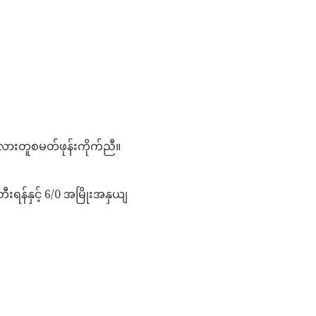
လားတူစမတ်ဖုန်းကိုက်ညီ။
ီးရန်နှင့် 6/0 အမြိုးအနှယျ