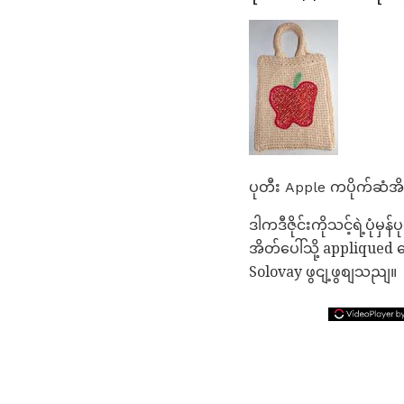
ပုတီး Apple ကပိုက်ဆံအိတ
ဒါကဒီဇိုင်းကိုသင့်ရဲ့ပု
အိတ်ပေါ်သို့ appliqued 
Solovay ဖွငျ့ဖွစျသညျ။