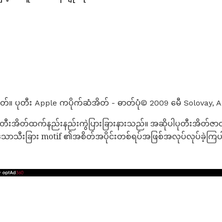
်။ ပုတီး Apple ကပိုက်ဆံအိတ် - ဓာတ်ပုံ© 2009 မေီ Solovay, Abo
ံမှန်ပုတီးအိတ်ထက်နည်းနည်းကွဲပြားခြားနားသည်။ အဆိုပါပုတီးအိတ်ဇာထိ
သောသီးခြား motif ၏အစိတ်အပိုင်းတစ်ရပ်အဖြစ်အလုပ်လုပ်ခဲ့ကြပါတယ်