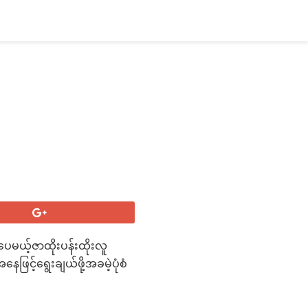
ေမယ့်ဇာထိုးပန်းထိုးလူ
ြင့်ရွေးချယ်ဖို့အခမဲ့ပုံစံ