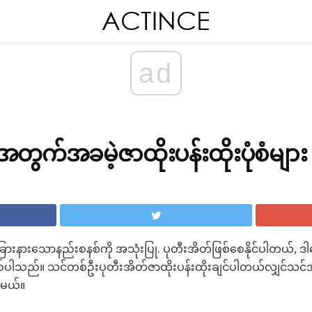
ad
တွက်အခမဲ့ဇာထိုးပန်းထိုးပုံစံများ
ားနားသောနည်းစနစ်ကို အသုံးပြု. ပုတီးအိတ်ဖြစ်စေနိုင်ပါတယ်, ဒါပ
်ပါသည်။ သင်တစ်ဦးပုတီးအိတ်ဇာထိုးပန်းထိုးချင်ပါတယ်လျှင်သင်အနေဖ
့်မယ်။