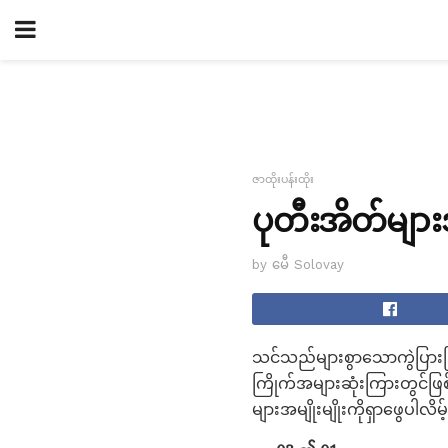
ဇာထိုးပန်းထိုး
ပုတီးအိတ်များအ
by မေီ Solovay
သင်သည်များစွာသောကွဲပြားခြ
ကြိုက်အများဆုံးကြားတွင်ဖြစ
များအမျိုးမျိုးကိုရှာဖွေပါလိမ