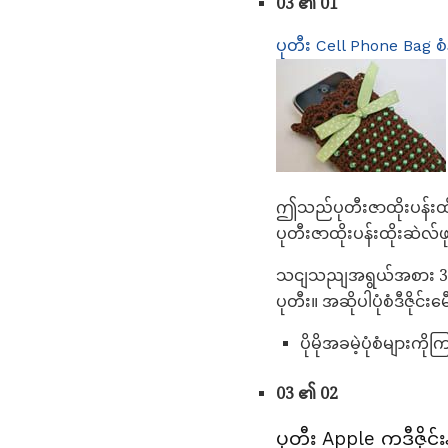
03 ၏ 01
ပုတီး Cell Phone Bag စံ
ဤသည်ပုတီးဇာထိုးပန်းထိ
ပုတီးဇာထိုးပန်းထိုးဆဲလ်ဖ
သငျသညျအရွယ်အစား 3 ကိ
ပုတီး။ အဆိုပါပုံစံဒီဇိုင်
ပိုမိုအခမဲ့ပုံစံများကို
03 ၏ 02
ပုတီး Apple ကဒီဇိုင်