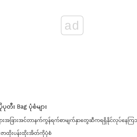
ad
ုပုတီး Bag ပုံစံများ
များအခြားအင်တာနက်ကွန်ရက်စာမျက်နှာတွေဆီကရရှိနိုင်လုပ်နေက
ဇာထိုးပန်းထိုးအိတ်ကိုပုံစံ