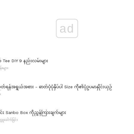
ad
် Tee DIY 9 နည်းလမ်းများ
န်းများ
ုတ်ရန်အရွယ်အစား - ဓာတ်ပုံပုံနှိပ်ပါ Size ကို၏ပုံဥပမာနှိုင်းယှဉ်
ံ
င်း Sanbo Box ကိုညွှန်ကြားချက်များ
ကူခေါက်ခြင်း