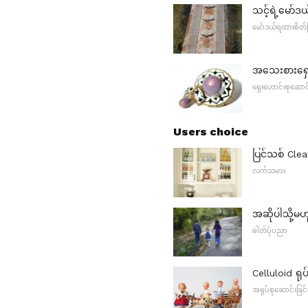
သင့်ရဲ့မော်
မော်ဒယ်ရထားစိတ်က
အသေးစားရှေး
ရှေးဟောင်းစုဆောင်
Users choice
ပြင်သစ် Cle
လက်သမား
အဆိုပါသို့မဟ
ဓါတ်ပုံပညာ
Celluloid ရုပ
အရုပ်စုဆောင်းခြင်