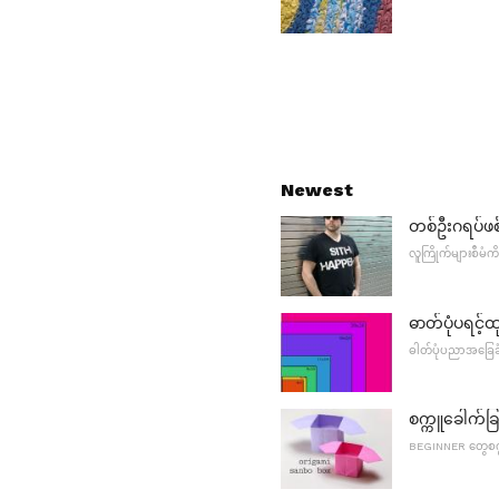
Newest
တစ်ဦးဂရပ်ဖစ
လူကြိုက်များစီမံကိ
ဓာတ်ပုံပရင့်ထ
ဓါတ်ပုံပညာအခြေခ
စက္ကူခေါက်ခြ
BEGINNER တွေစက္