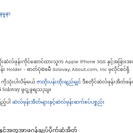
နမူနာ
ုးဆဲလ်ဖုန်းကိုင်ဆောင်ထားသူက Apple iPhone 3GS နှင့်အခြားအ
ုန်း Holder - ဓာတ်ပုံ©မေီ Solovay, About.com, Inc မှလိုင်စင်ရှိ
ုသုံးပါလိမ့်မယ်
ဇာထိုးပန်းထိုးချည်မျှင်
ဒီစတိုင်ဆဲလ်ဖုန်းအိတ်ဖန်တ
းမေီ Solovay ဖွငျ့ဖွစျသညျ။
ကြည့်ပါ
ဆဲလ်ဖုန်းအိတ်များနှင့်ဆဲလ်ဖုန်းဆက်စပ်ပစ္စည်း
းနှင့်အတူအာဖဂန်ချုပ်ပိုက်ဆံအိတ်