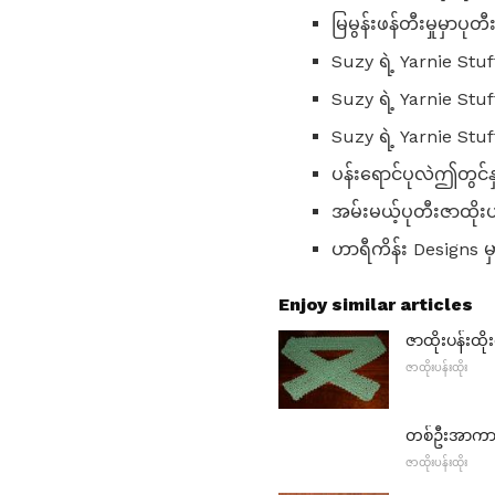
မြမွန်းဖန်တီးမှုမှာပု
Suzy ရဲ့ Yarnie Stuf
Suzy ရဲ့ Yarnie Stu
Suzy ရဲ့ Yarnie St
ပန်းရောင်ပုလဲဤတွင
အမ်းမယ့်ပုတီးဇာထိုး
ဟာရီကိန်း Designs မှ
Enjoy similar articles
ဇာထိုးပန်းထိုး
ဇာထိုးပန်းထိုး
တစ်ဦးအာကာသဟ
ဇာထိုးပန်းထိုး