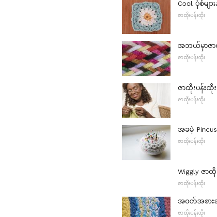
Cool ပုံစံမျ
ဇာထိုးပန်းထိုး
အဘယ်မှာဇာထိ
ဇာထိုးပန်းထိုး
ဇာထိုးပန်းထိ
ဇာထိုးပန်းထိုး
အခမဲ့ Pincush
ဇာထိုးပန်းထိုး
Wiggly ဇာထိုး
ဇာထိုးပန်းထိုး
အဝတ်အစားခပ်န
ဇာထိုးပန်းထိုး