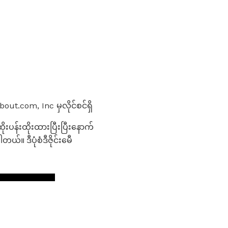
ut.com, Inc မှလိုင်စင်ရှိ
ုးပန်းထိုးထားပြီးပြီးနောက်
။ ဒီပုံစံဒီဇိုင်းမေီ