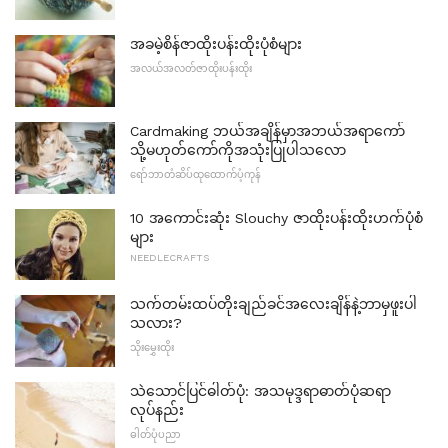
အခမဲ့စိန်ဇာထိုးပန်းထိုးပုံစံများ
အလယ်အလတ်ဇာထိုးပန်းထိုး
Cardmaking ဘယ်အချိန်မှာအဘယ်အရာကော်
သို့မဟုတ်ကော်ကိုအသုံးပြုပါသလော
ရော်ဘာတံဆိပ်ထုထောက်ပံ့ကုန်
10 အကောင်းဆုံး Slouchy ဇာထိုးပန်းထိုးဟက်ပုံစံ
များ
NEEDLECRAFTS
သက်တမ်းထပ်တိုးချည်ခင်အလေးချိန်နဲ့ဘာမှဖူးပါ
သလား?
သိုးမွှေးထိုး
သဲသောင်ပြင်ဓါတ်ပုံ: အသမုဒ္ဒရာဓာတ်ပုံဆရာ
လုပ်နည်း
ဓါတ်ပုံပညာ