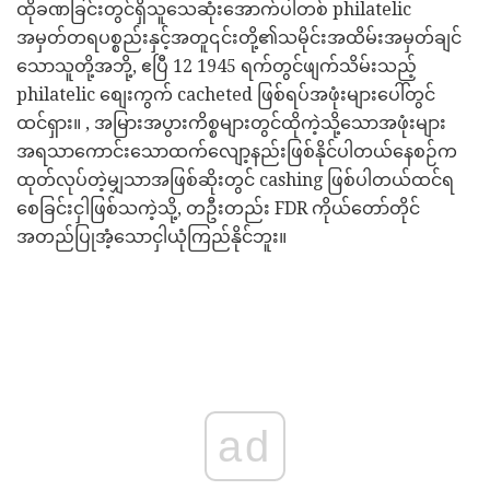
ထိုခဏခြင်းတွင်ရှိသူသေဆုံးအောက်ပါတစ် philatelic
အမှတ်တရပစ္စည်းနှင့်အတူ၎င်းတို့၏သမိုင်းအထိမ်းအမှတ်ချင်
သောသူတို့အဘို့, ဧပြီ 12 1945 ရက်တွင်ဖျက်သိမ်းသည့်
philatelic စျေးကွက် cacheted ဖြစ်ရပ်အဖုံးများပေါ်တွင်
ထင်ရှား။ , အမြားအပွားကိစ္စများတွင်ထိုကဲ့သို့သောအဖုံးများ
အရသာကောင်းသောထက်လျော့နည်းဖြစ်နိုင်ပါတယ်နေစဉ်က
ထုတ်လုပ်တဲ့မျှသာအဖြစ်ဆိုးတွင် cashing ဖြစ်ပါတယ်ထင်ရ
စေခြင်းငှါဖြစ်သကဲ့သို့, တဦးတည်း FDR ကိုယ်တော်တိုင်
အတည်ပြုအံ့သောငှါယုံကြည်နိုင်ဘူး။
ad