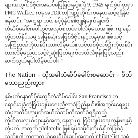
များအတွက်ဒီဇိုင်းအဆင်ပြေခြင်းနှင့်ဧပြီ 9, 1945 ရက်စွဲပါစှာရှာ
PMG Walker ကမှအ FDR စာကြည့်တိုက်ကနေတဆင့်ရရှိနိုင်
ဖန်ဆင်း: "အက္ခရာ တင်. နှင့်ပုံနှိပ်၏ဗျူရိုချက်ချင်းဒီ
တံဆိပ်ခေါင်းပေါ်တွင်အလုပ်စတင်ရပါလိမ့်မယ်အဖြစ်, ကျနော်
တို့တတ်နိုင်သမျှအမြန်ဆုံးအဖြစ်ဒီဇိုင်းနှင့်တန်မှအဖြစ်သင့်
အကြံဉာဏ်ကိုတန်ဖိုးထားလိမ့်မယ်။ သင်တစ်စုံတစ်ဦးကိုတန်ဖိုး
ထားလိမ့်မည်ဟုသင့်ရဲ့ဆုံးဖြတ်ချက်တယ်လီဖုန်းဖြင့်လည်း
ဆက်သွယ်ရပါလိမ့်မယ်ပါ။ "
The Nation - ထိုအခါတံဆိပ်ခေါင်းစုဆောင်း - စိတ်
မသာညည်းတွား
နှစ်ပတ်နောက်ပိုင်းတွင်တံဆိပ်ခေါင်း San Francisco မှာ
ရောင်းချခဲ့တဲ့ငြိမ်းချမ်းရေးညီလာခံပြည်နယ်၏အတွင်းရေးမှူး
ထံမှအထိမ်းအမှတ်အယ်လ်ဘမ်ကိုလက်ခံရရှိသည့်
ကိုယ်စားလှယ်များနှင့်အတူ, နေရာ ယူ. ငြိမ်းချမ်းရေးကွန်ဖရနှင့်
တွဲဖက်. အတွက် philatelic ဖြစ်ရပ်သမိုင်းကိုယ်နှိုက်ဖြစ်ခဲ့
သည်။ ဒါဟာကာကွယ်ရေးဦးစီးချုပ်အတွက် philatelist သူ့ရဲ့