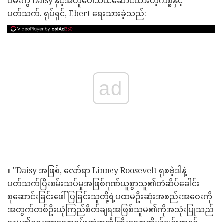
ဝမ်းကွဲ Daisy နှင့်အတူပေါ်သယ်ဆောင်ထားတဲ့ကိစ္စနှင့်
ပတ်သက်. ရုပ်ရှင်, Ebert ရေးသားခဲ့သည်:
ad
။ "Daisy အဖြစ်, လော်ရာ Linney Roosevelt ရုစဗဲ့ဒါနဲ့
ပတ်သက်ပြီးစမ်းသပ်မှုအဖြစ်ဂုဏ်ယူစွာသူ၏တံဆိပ်ခေါင်း
စုဆောင်းခြင်းဖေါ်ပြခြင်းသူတို့ရဲ့ပထမဦးဆုံးအစည်းအဝေးကို
အတွက်တစ်ဦးယုံကြည်စိတ်ချရအဖြစ်သူမ၏ကိုအသုံးပြုသည်