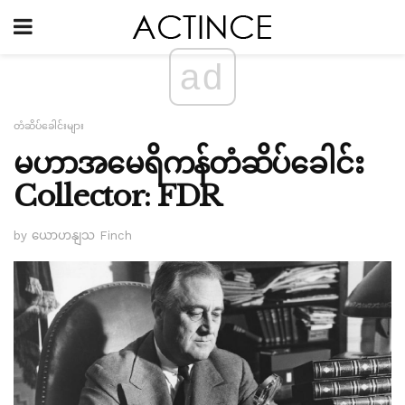
ad
တံဆိပ်ခေါင်းများ
မဟာအမေရိကန်တံဆိပ်ခေါင်း
Collector: FDR
by ယောဟနျသ Finch