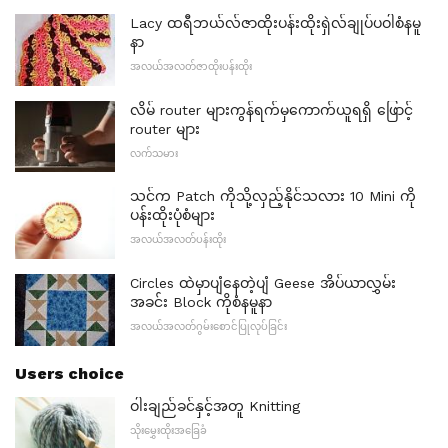
Lacy ထရီဘယ်လ်ဇာထိုးပန်းထိုးရှဲလ်ချုပ်ပဝါစံနမူ
နာ
အလယ်အလတ်ဇာထိုးပန်းထိုး
လိမ် router များကွန်ရက်မှကောက်ယူရရှိ ဖြောင့်
router များ
လက်သမား
သင်က Patch ကိုသို့လှည့်နိုင်သလား 10 Mini ကို
ပန်းထိုးပုံစံများ
အလယ်အလတ်ပန်းထိုး
Circles ထဲမှာပျံနေတဲ့ပျံ Geese အိပ်ယာလွှမ်း
အခင်း Block ကိုစံနမူနာ
အလယ်အလတ်ဂွမ်းစောင်ပြုလုပ်ခြင်း
Users choice
ဝါးချည်ခင်နှင့်အတူ Knitting
သိုးမွှေးထိုးအခြေခံ