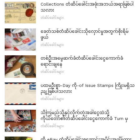
Collections တံဆိပ်ခေါင်းအဖုံးအဘယ်အရာဖြစ်ပါ
သလား
တံဆိပ်ခေါင်းများ
ခေတ်သစ်တံဆိပ်ခေါင်းသိုလှောင်မှုအတွက်စိုးရိမ်
ဖွယ်
တံဆိပ်ခေါင်းများ
တစ်ဦးအမွေဆက်ခံတံဆိပ်ခေါင်းငွေကောက်ခံ
ရောင်းချနေ
တံဆိပ်ခေါင်းများ
ပထမဦးစွာ-Day ကို-of Issue Stamps ကြိုးမရှိသ
ညျ့ဖြစ်ပါသလား
တံဆိပ်ခေါင်းများ
သိကြမည်သို့နှင့်လိုက်တဲ့အခါငွေထဲသို့
ကိုယ်တော်၏တံဆိပ်ခေါင်းငွေကောက်ခံ Turn မှ
တံဆိပ်ခေါင်းများ
ကို eBay တံဆိပ်ခေါင်းစုဆောင်းအပိုင်းအချိန်ကား