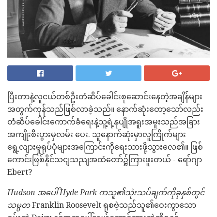
ပြီးတာနဲ့လူငယ်တစ်ဦးတံဆိပ်ခေါင်းစုဆောင်းနေတဲ့အချိန်များ
အတွက်ကုန်သည်ဖြစ်လာခဲ့သည်။ နောက်ဆုံးတော့သော်လည်း
တံဆိပ်ခေါင်းကောက်ခံရေးနဲ့သူ့ရဲ့နုပျိုအရူးအမူးသည်အခြား
အကျိုးစီးပွားမှလမ်း ပေး. သူနောက်ဆုံးမှာလူကြိုက်များ
ရွေ့လျားမှုရုပ်ပုံများအကြောင်းကိုရေးသားဖို့သွားလေ၏။ ဖြစ်
ကောင်းဖြစ်နိုင်သငျသညျအထံတော်၌ကြားဖူးတယ် - ရော်ဂျာ
Ebert?
Hudson အပေါ် Hyde Park ကသူ၏သုံးသပ်ချက်ကိုခုနှစ်တွင်
သမ္မတ
Franklin Roosevelt ရုစဗဲ့သည်သူ၏ဝေးကွာသော