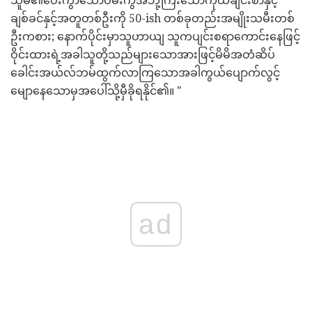
သူမ၏ဝေးကွာသောဝမ်းကွဲအဘို့ကြီးသောကိုယ်ချင်းစာနှင့်
ချစ်ခင်နှင့်အတူတစ်ဦးကို 50-ish တစ်ခုတည်းအမျိုးသမီးတစ်
ဦးကစား; နောက်ပိုင်းမှာသူဟာယျ သူကပျင်းစရာကောင်းနေဖြင့်
ဝိုင်းထားရဲ့အခါသူတို့သည်များသောအားဖြင့်မိမိအတံဆိပ်
ခေါင်းအယ်လ်ဘမ်ထွက်လာကြသောအခါကွယ်ပျောက်လွင့်
မျောနေသောမှအပေါ်သို့မှီခိုရနိုင်၏။ "
ad