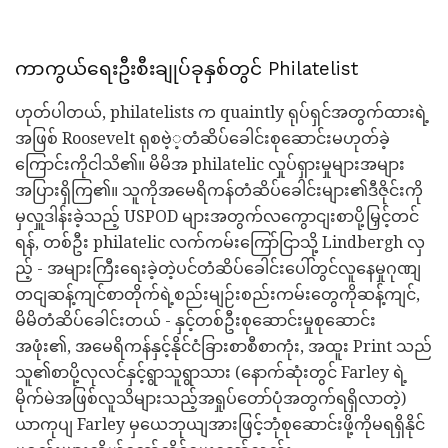
ကာကွယ်ရေးဦးစီးချုပ်ခုနှစ်တွင် Philatelist
ဟုတ်ပါတယ်, philatelists က quaintly ရုပ်ရှင်အတွက်ထားရဲ့
အဖြစ် Roosevelt ရုစဗဲ့့တံဆိပ်ခေါင်းစုဆောင်းမဟုတ်ခဲ့
ကြောင်းကိုငါသိ၏။ မိမိအ philatelic လှုပ်ရှားမှုများအများ
အပြားရှိကြ၏။ သူကိုအမေရိကန်တံဆိပ်ခေါင်းများ၏ဒီဇိုင်းကို
မှလှူဒါန်းခဲ့သည့် USPOD များအတွက်လကွောငျးစာပို့မြှင့်တင်
ရန်, တစ်ဦး philatelic လက်ကမ်းကြော်ငြာသို့ Lindbergh လှ
ည့် - အများကြီးရေးခဲ့တဲ့ပင်တံဆိပ်ခေါင်းပေါ်တွင်လူနေမှုဂုဏျ
တငျဆန့်ကျင်စာတိုက်ရဲ့စည်းမျဉ်းစည်းကမ်းတွေကိုဆန့်ကျင်,
မိမိတံဆိပ်ခေါင်းတယ် - နှင့်တစ်ဦးစုဆောင်းမှုစုဆောင်း
အဖုံး၏, အမေရိကန်နှင့်နိုင်ငံခြားစာစီစာကုံး, အထူး Print သည်
သူ၏စာပို့လုလင်နှင့်ရွာသူရွာသား (နောက်ဆုံးတွင် Farley ရဲ့
မိုက်မဲအဖြစ်လူသိများသည့်အရှုပ်တော်ပုံအတွက်ရရှိလာတဲ့)
ယာကုပျ Farley မှယေဘုယျအားဖြင့်ဘုံစုဆောင်းဖို့ကိုမရရှိနိုင်