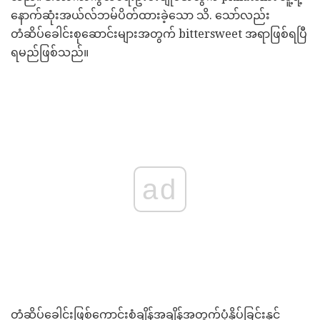
နောက်ဆုံးအယ်လ်ဘမ်ပိတ်ထားခဲ့သော သိ. သော်လည်း
တံဆိပ်ခေါင်းစုဆောင်းများအတွက် bittersweet အရာဖြစ်ရပြီ
ရမည်ဖြစ်သည်။
ad
တံဆိပ်ခေါင်းဖြစ်ကောင်းစံချိန်အချိန်အတွက်ပုံနှိပ်ခြင်းနှင့်