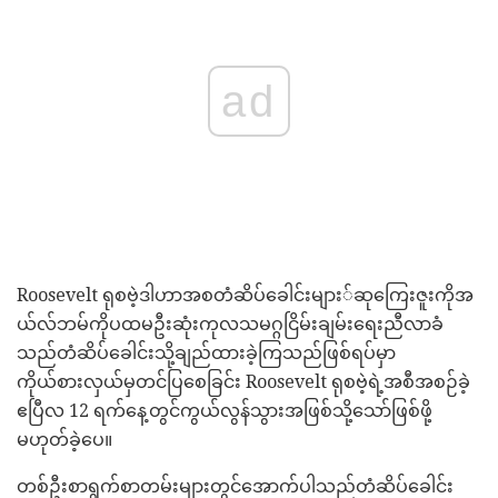
ad
Roosevelt ရုစဗဲ့ဒါဟာအစတံဆိပ်ခေါင်းများ်ဆုကြေးဇူးကိုအ
ယ်လ်ဘမ်ကိုပထမဦးဆုံးကုလသမဂ္ဂငြိမ်းချမ်းရေးညီလာခံ
သည်တံဆိပ်ခေါင်းသို့ချည်ထားခဲ့ကြသည်ဖြစ်ရပ်မှာ
ကိုယ်စားလှယ်မှတင်ပြစေခြင်း Roosevelt ရုစဗဲ့ရဲ့အစီအစဉ်ခဲ့
ဧပြီလ 12 ရက်နေ့တွင်ကွယ်လွန်သွားအဖြစ်သို့သော်ဖြစ်ဖို့
မဟုတ်ခဲ့ပေ။
တစ်ဦးစာရွက်စာတမ်းများတွင်အောက်ပါသည်တံဆိပ်ခေါင်း