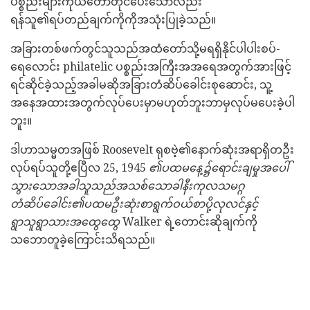
ပစ္စည်းများကိုယ်တော်တိုင်ပေးသော်လည်း
ရန်သူ၏ရပ်တည်ချက်ကိုကိုအသုံးပြုခဲ့သည်။
အခြားတစ်ဖက်တွင်သူသည်အထံတော်သို့မရရှိနိုင်ပါပါးစပ်-
ရေလောင်း philatelic ပစ္စည်းအကြီးအအရေအတွက်အားဖြင့်
ရင်ဆိုင်ခဲ့သည့်အခါမဆိုအခြားတံဆိပ်ခေါင်းစုဆောင်း, သူ့
အနေအထားအတွက်လုပ်ပေးမှာမဟုတ်ဘူးဘာမှလုပ်မပေးခဲ့ပါ
ဘူး။
ဒါဟာသမ္မတအဖြစ် Roosevelt ရုစဗဲ့၏နောက်ဆုံးအရာရှိတဦး
လုပ်ရပ်သူတို့ဧပြီလ 25, 1945
၏ပထမနေ့၌ရောင်းချမှုအပေါ်
သွားသောအခါသူသည်အသစ်သောခါနီးကုလသမဂ္ဂ
တံဆိပ်ခေါင်း၏ပထမဦးဆုံးစာရွက်ဝယ်စာပို့လုလင်နှင့်
ရွာသူရွာသားအထွေထွေ
Walker ရဲ့တောင်းဆိုချက်ကို
သဘောတူခဲ့ကြောင်းသိရသည်။