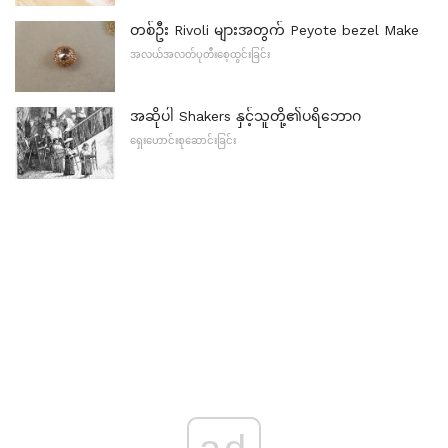
တစ်ဦး Rivoli များအတွက် Peyote bezel Make
အလယ်အလတ်ပုတီးစေ့ထွင်းခြင်း
အဆိုပါ Shakers နှင့်သူတို့၏ပရိဘောဂ
ရှေးဟောင်းစုဆောင်းခြင်း