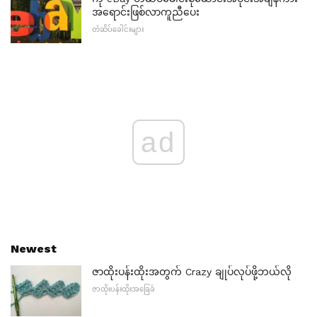
အရောင်းဖြစ်လာကူညီပေး
တံဆိပ်ခေါင်းများ
ad
Newest
ဇာထိုးပန်းထိုးအတွက် Crazy ချုပ်လုပ်ဖို့ဘယ်လို
ဇာထိုးပန်းထိုးအခြေခံ