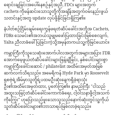
ရောင်းချခြင်းအပေါ်နေစဉ်နှင့်အညီ, FDCs များအတွက်
cachets ကိုဖန်ဆင်းသောသူတို့ကိုအချိန်အတွက်ဝမ်းနည်းဖွယ်
သတင်းနှင့်အတူ update လုပ်ဖို့နိုင်ခြင်းရှိကြ၏။
နံပါတ်စဉ်ငြိမ်းချမ်းရေးကွန်ဖရတံဆိပ်ခေါင်းအဘို့အ Cachets,
FDRs သေမင်း၏အဘယ်သူမျှမဖော်ပြထားခြင်းဖြစ်စေလျက်,
Yalta ညီလာခံဖေါ်ပြခြင်းကဲ့သို့အမှန်တကယ်သူ့ကိုမြင်ယောင်။
ကမ္ဘာကြီးကိုသူသေဆုံးအောက်ပါလအတွက်အများအပြား FDR
အောက်မေ့ဖွယ်တံဆိပ်ခေါင်းများဖြန့်ချိခြင်း, နှစ်ပေါင်းများစွာ
ကမ္ဘာကြီးခေါင်းဆောင် / philatelist အထိမ်းအမှတ်အဖြစ်
ဆက်လက်သိရသည်။ အမေရိကန် Hyde Park မှာ Roosevelt
ရုစဗဲ့ရဲ့အိမ်မှာသူတို့ရဲ့ပထမဦးဆုံးနေ့ကရှိခဲ့ရာသုံး
ဦး၏အထိမ်းအမှတ်ထား, ပူဇော်ကြ၏။ နာမည်ကြီး "ငါသည်
အထူးသဖြင့်တံဆိပ်ခေါင်းကောက်ခံရေး, ငါ့ဝါသနာဖို့ငါ့အသက်
ကိုကြွေး" ဟုပြောသည်ဖူးသောသူသည်နောက်ဆုံးတွင်သူ့ကိုယ်
သူတံဆိပ်ခေါင်းများ၏ဘာသာရပ်ဖြစ်လာခဲ့ရသည်။