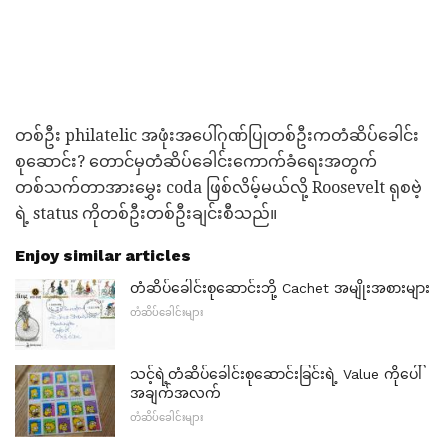
တစ်ဦး philatelic အဖုံးအပေါ်ဂုဏ်ပြုတစ်ဦးကတံဆိပ်ခေါင်း
စုဆောင်း? တောင်မှတံဆိပ်ခေါင်းကောက်ခံရေးအတွက်
တစ်သက်တာအားမွှေး coda ဖြစ်လိမ့်မယ်လို့ Roosevelt ရုစဗဲ့
ရဲ့ status ကိုတစ်ဦးတစ်ဦးချင်းစီသည်။
Enjoy similar articles
တံဆိပ်ခေါင်းစုဆောင်းဘို့ Cachet အမျိုးအစားများ
တံဆိပ်ခေါင်းများ
သင့်ရဲ့တံဆိပ်ခေါင်းစုဆောင်းခြင်းရဲ့ Value ကိုပေါ်
အချက်အလက်
တံဆိပ်ခေါင်းများ