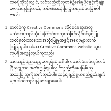
တစ်ပုံကိုသုံးလျှင်, သင်သည်ထိုလူတစ်ဦး၏မူပိုင်ခွင့်ကိုချိုး
ဖောက်နေကြတယ်, သင်၏အသုံးပြုမှုတရားမဝင်ဖြစ်ပါ
တယ်။
ဓာတ်ပုံကို Creative Commons လိုင်စင်မဆိုအတူ
မှတ်သားသည်ဆိုပါကြောင်းအထူးသဖြင့်လိုင်စင်ခွင့်ပြု
သတ်မှတ်ထားသောအသုံးပြုမှုအခွင့်အရေးများတက်
ကြည့်ရှုပါ။ ဒါဟာ Creative Commons website တွင်
လုပ်ဖို့အလွန်လွယ်ကူသည်။
သင်သည်မည်သည့်မေးခွန်းများရှိပါကဓာတ်ပုံအပ်လုဒ်တင်
ပြီးနှငျ့သငျအသုံးပွုနိုငျပါလျှင်သူတို့ကိုမေးမြန်းသူ
အသုံးပြုသူကိုဆက်သွယ်ပါ။ သင့်ရဲ့ရည်ရွယ်ရည်ရွယ်ချက်
များပါဝင်သည်ရန်သေချာစေပါ။