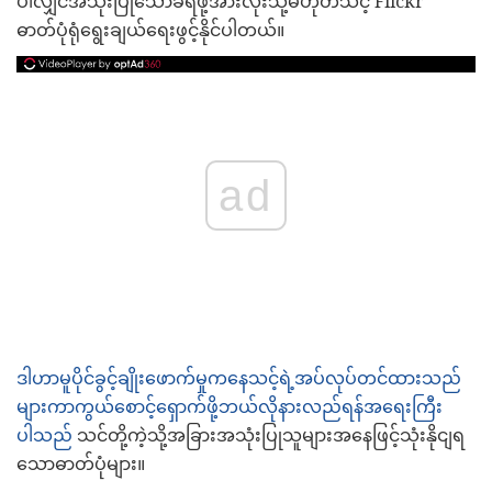
ပါလျှင်အသုံးပြုသောခံရဖို့အားလုံးသို့မဟုတ်သင့် Flickr
ဓာတ်ပုံရုံရွေးချယ်ရေးဖွင့်နိုင်ပါတယ်။
ad
ဒါဟာမူပိုင်ခွင့်ချိုးဖောက်မှုကနေသင့်ရဲ့အပ်လုပ်တင်ထားသည်
များကာကွယ်စောင့်ရှောက်ဖို့ဘယ်လိုနားလည်ရန်အရေးကြီး
ပါသည်
သင်တို့ကဲ့သို့အခြားအသုံးပြုသူများအနေဖြင့်သုံးနိုငျရ
သောဓာတ်ပုံများ။