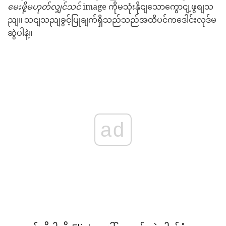
မေးဖို့မဟုတ်လျှင်သင်
image ကိုမသုံးနိုငျသောကွောငျ့ဖွစျသ
ညျ။ သငျသညျခွင့်ပြုချက်ရှိသည်သည်အထိပင်ကဒေါင်းလုဒ်မ
ဆွဲပါနဲ့။
ad