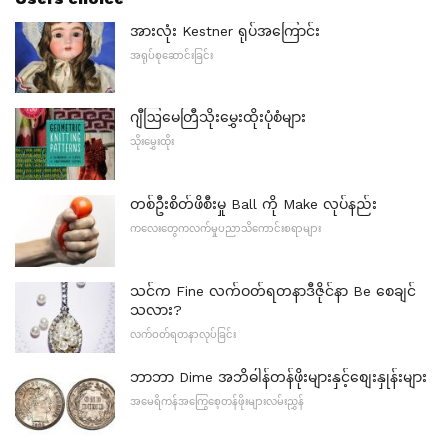
အားလုံး Kestner ရုပ်အကြောင်း
အရုပ်စုဆောင်းခြင်း
ဂျီဩမေတြီသိုးမွှေးထိုးပုံစံများ
သိုးမွှေးထိုး
တစ်ဦးစိတ်ဖိစီးမှု Ball ကို Make လုပ်နည်း
ကလေးတွေကလက်မှုပညာသိကောင်းစရာများ
သင်က Fine လက်ဝတ်ရတနာဒီဇိုင်နာ Be စေချင်
သလား?
လက်ဝတ်ရတနာလုပ်ခြင်း
ဘာဘာ Dime အဘိဓါန်တန်ဖိုးများနှင့်စျေးနှုန်းများ
အမေရိကန်အကြွေစေ့တန်ဖိုးများလမ်းညွှန်