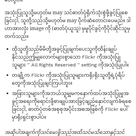
အသုံးပြုသူသို့မဟုတ်မ may သင်ဓာတ်ပုံရိုက်သုံးစွဲဖို့ခွင့်ပြုစေ
ခြင်းငှါ, သူတို့သည်သို့မဟုတ်မ may ပိုက်ဆံတောင်းပေမည်။ ဒါ
ဟာအားလုံး image ကို (ဓာတ်ပုံယူသူ) မှမူပိုင်ခွင့်ကိုပိုင်ဆိုင်သူမှ
တက်သည်။
ထိုသူတို့သည်မိမိတို့အခွင့်ပြုချက်ပေးသူကိုထိန်းချုပ်
နိုင်သည်ဤမျှလောက်များစွာသော Flickr ကိုအသုံးပြု
သူများ '' All Rights Reserved '' setting ကိုအသုံးပြုပါ။
တချို့က Flickr ကိုအသုံးပြုသူများကရိုးရိုးသူတို့ရဲ့ပုံရိပ်
တွေကိုအသုံးပြုချင်ကြပါဘူး။
အခြားသူများကိုအဘယ်သူမျှမကနောက်ထပ်အသုံးပြုမှုအ
ခွင့်အရေးကိုရောင်းဖို့စာချုပ်အားဖြင့်ချည်နှောင်လျက်ခံရစေ
ခြင်းငှါ, ဓာတ်ပုံတစ်အစုစုအပိုင်းအစအဖြစ်ကို Flickr ပေါ်
မှာရိုးရှင်းစွာပါပဲ။
အဆိုပါအချက်ကိုသင်မေးဖို့သည်အထိသင်မသိသောနှင့်သင်