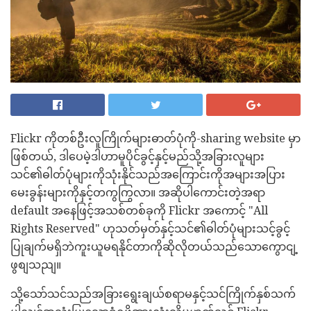
Flickr ကိုတစ်ဦးလူကြိုက်များဓာတ်ပုံကို-sharing website မှာ
ဖြစ်တယ်, ဒါပေမဲ့ဒါဟာမူပိုင်ခွင့်နှင့်မည်သို့အခြားလူများ
သင်၏ဓါတ်ပုံများကိုသုံးနိုင်သည်အကြောင်းကိုအများအပြား
မေးခွန်းများကိုနှင့်တကွကြွလာ။ အဆိုပါကောင်းတဲ့အရာ
default အနေဖြင့်အသစ်တစ်ခုကို Flickr အကောင့် "All
Rights Reserved" ဟုသတ်မှတ်နှင့်သင်၏ဓါတ်ပုံများသင့်ခွင့်
ပြုချက်မရှိဘဲကူးယူမရနိုင်တာကိုဆိုလိုတယ်သည်သောကွောငျ့
ဖွစျသညျ။
သို့သော်သင်သည်အခြားရွေးချယ်စရာမနှင့်သင်ကြိုက်နှစ်သက်