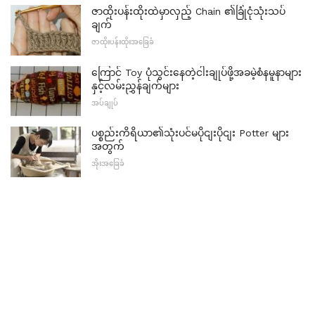
ဇာထိုးပန်းထိုးထဲမှာလှည့် Chain ၏ခြုံငုံသုံးသပ်
ချက်
ဇာထိုးပန်းထိုးအခြေခံ
ကြောင် Toy ပုံသွင်းနေတဲ့ငါးချုပ်ဖို့အခမဲ့စံနမူနာများ
နှင့်လမ်းညွှန်ချက်များ
အပ်ချုပ်
ပစ္စည်းကိရိယာ၏သုံးပင်မပိုငျးပိုငျး Potter များ
အတွက်
အိုးအခြေခံ