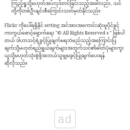
ကြည့်ရှုသို့မဟုတ်အပ်လုဒ်တင်ခြင်းသည့်အခါလည်း, သင်
တို့ကိုတစ်ဦးချင်းစီကြောင်းသတ်မှတ်နိုင်သည်။
Flickr ကိုပေါ်ရရှိနိုင် setting အင်အားအကောင်းဆုံးမူပိုင်ခွင့်
ကာကွယ်စောင့်ရှောက်ရေး "© All Rights Reserved ။ " ဖြစ်ပါ
တယ် ဒါဟာသင့်ရဲ့ခွင့်ပြုချက်မရဘဲမည်သည့်အကြောင်းပြ
ချက်သို့မဟုတ်ရည်ရွယ်ချက်များအတွက်သင်၏ဓါတ်ပုံများကူး
ယူသို့မဟုတ်သုံးစွဲဖို့အဘယ်သူမျှမခွင့်ပြုချက်ပေးရန်
ဆိုလိုသည်။
ad