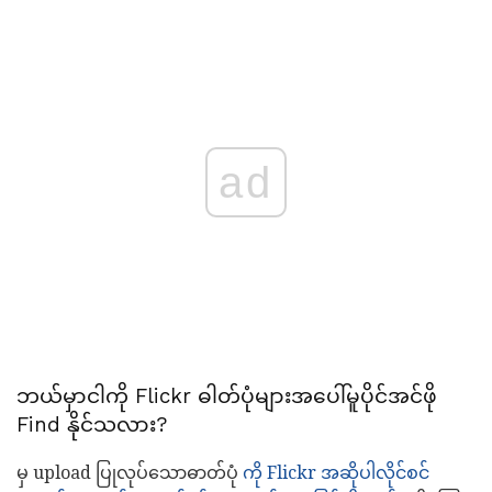
ad
ဘယ်မှာငါကို Flickr ဓါတ်ပုံများအပေါ်မူပိုင်အင်ဖို
Find နိုင်သလား?
မှ upload ပြုလုပ်သောဓာတ်ပုံ
ကို Flickr အဆိုပါလိုင်စင်