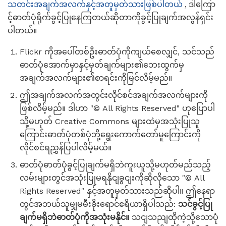
သတင်းအချက်အလက်နှင့်အတူမှတ်သားဖြစ်ပါတယ်
, ဒါကြော
င့်ဓာတ်ပုံရိုက်ခွင့်ပြုနေကြတယ်ဆိုတာကိုခွင့်ပြုချက်အလွန်ရှင်း
ပါတယ်။
Flickr ကိုအပေါ်တစ်ဦးဓာတ်ပုံကိုကျယ်စေလျှင်, သင်သည်
ဓာတ်ပုံအောက်မှာနှင့်မှတ်ချက်များ၏ဘေးထွက်မှ
အချက်အလက်များ၏စာရင်းကိုမြင်လိမ့်မည်။
ဤအချက်အလက်အတွင်းလိုင်စင်အချက်အလက်များကို
ဖြစ်လိမ့်မည်။ ဒါဟာ "© All Rights Reserved" ဟုပြောပါ
သို့မဟုတ် Creative Commons များထဲမှအသုံးပြုသူ
ကြောင်းဓာတ်ပုံတစ်ပုံဘို့ရွေးကောက်တော်မူကြောင်းကို
လိုင်စင်ရညွှန်ပြပါလိမ့်မယ်။
ဓာတ်ပုံဓာတ်ပုံခွင့်ပြုချက်မရှိဘဲကူးယူသို့မဟုတ်မည်သည့်
လမ်းများတွင်အသုံးပြုမရနိုငျခွငျးကိုဆိုလိုသော "© All
Rights Reserved" နှင့်အတူမှတ်သားသည်ဆိုပါ။ ဤနေရာ
တွင်အဘယ်သူမျှမမီးခိုးရောင်ဧရိယာရှိပါသည်:
သင်ခွင့်ပြု
ချက်မရှိဘဲဓာတ်ပုံကိုအသုံးမနိုင်။
သငျသညျထိုကဲ့သို့သောပုံ