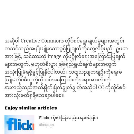
အဆိုပါ Creative Commons လိုင်စင်ရွေးချယ်မှုများအတွင်း
ကသင်သည်အမျိုးမျိုးသောခွင့်ပြုချက်ကိုတွေ့လိမ့်မည်။ ဥပမာ
အားဖြင့်, သင်ထားတဲ့ image ကိုပုဂ္ဂိုလ်ရေးအကြောင်းပြချက်
များအတွက်, မဟုတ်စီးပွားဖြစ်ရည်ရွယ်ချက်များအတွက်
အသုံးပြုခံရဖို့ခွင့်ပြုနိုင်ပါတယ်။ သငျသညျတစျဦးကိုရှေးခ
ယျြမတိုင်မီသူတို့ကိုသင်အကြောင်းကိုအရာအားလုံးကို
နားလည်သည်အထိနှိုက်နှိုက်ချွတ်ချွတ်အဆိုပါ CC ကိုလိုင်စင်
အားလုံးဖတ်ရှုဖို့သေချာပါစေ။
Enjoy similar articles
Flickr ကို၏ပြန်လည်ဆန်းစစ်ခြင်း
ဓါတ်ပုံပညာ