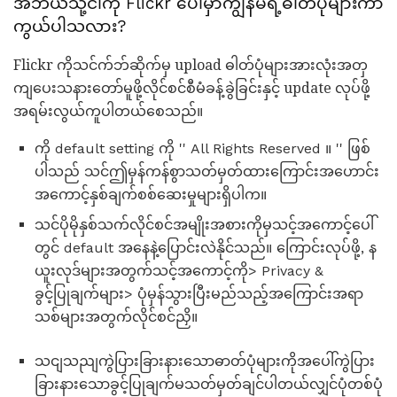
အဘယ်သို့ငါကို Flickr ပေါ်မှာကျွန်မရဲ့ဓါတ်ပုံများကာ
ကွယ်ပါသလား?
Flickr ကိုသင်က်ဘ်ဆိုက်မှ upload ဓါတ်ပုံများအားလုံးအတှ
ကျပေးသနားတော်မူဖို့လိုင်စင်စီမံခန့်ခွဲခြင်းနှင့် update လုပ်ဖို့
အရမ်းလွယ်ကူပါတယ်စေသည်။
ကို default setting ကို '' All Rights Reserved ။ '' ဖြစ်
ပါသည် သင်ဤမှန်ကန်စွာသတ်မှတ်ထားကြောင်းအဟောင်း
အကောင့်နှစ်ချက်စစ်ဆေးမှုများရှိပါက။
သင်ပိုမိုနှစ်သက်လိုင်စင်အမျိုးအစားကိုမှသင့်အကောင့်ပေါ်
တွင် default အနေနဲ့ပြောင်းလဲနိုင်သည်။ ကြောင်းလုပ်ဖို့, န
ယူးလုဒ်များအတွက်သင့်အကောင့်ကို> Privacy &
ခွင့်ပြုချက်များ> ပုံမှန်သွားပြီးမည်သည့်အကြောင်းအရာ
သစ်များအတွက်လိုင်စင်ညှိ။
သငျသညျကွဲပြားခြားနားသောဓာတ်ပုံများကိုအပေါ်ကွဲပြား
ခြားနားသောခွင့်ပြုချက်မသတ်မှတ်ချင်ပါတယ်လျှင်ပုံတစ်ပုံ