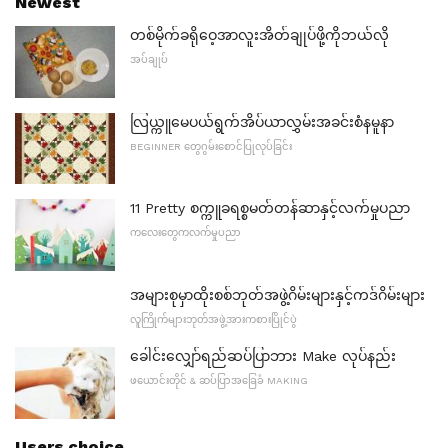
Newest
တစ်မိုက်ခရိုဝေ့အာလူးအိတ်ချုပ်ဖို့ကိုဘယ်လို
အပ်ချုပ်
လြယ္ကူမေပယ်ရွက်အိပ်ယာလွှမ်းအခင်းစံနမူနာ
BEGINNER တွေဂွမ်းစောင်ပြုလုပ်ခြင်း
11 Pretty စက္ကူခရစ္စမတ်တန်ဆာနှင့်လက်မှုပညာ
ကလေးတွေကလက်မှုပညာ
အများစုမှာထိုးစစ်ဘုတ်အဖွဲ့ဂိမ်းများနှင့်ကဒ်ဂိမ်းများ
လူကြိုက်များဘုတ်အဖွဲ့အားကစားပြိုင်ပွဲ
ခေါင်းလျှော်ရည်ဆပ်ပြာဘား Make လုပ်နည်း
ဖယောင်းတိုင် & ဆပ်ပြာအခြေခံ MAKING
Users choice