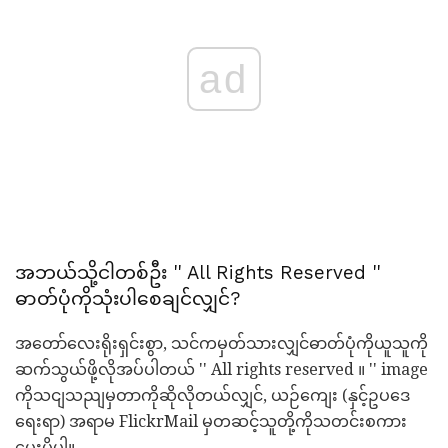
ad
အဘယ်သို့ငါတစ်ဦး '' All Rights Reserved ''
ဓာတ်ပုံကိုသုံးပါစေချင်လျှင်?
အတော်လေးရိုးရှင်းစွာ, သင်ကမှတ်သားလျှင်ဓာတ်ပုံကိုယူသူကို
ဆက်သွယ်ဖို့လိုအပ်ပါတယ် '' All rights reserved ။ '' image
ကိုသငျသညျမှတာကိုဆိုလိုတယ်လျှင်, ယဉ်ကျေး (နှင့်ဥပဒေ
ရေးရာ) အရာမ FlickrMail မှတဆင့်သူတို့ကိုသတင်းစကား
ပေးပို့ပါ။