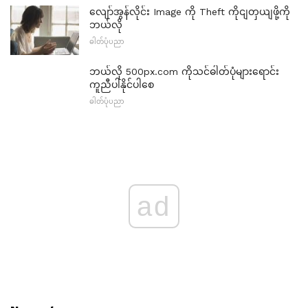
လျော်အွန်လိုင်း Image ကို Theft ကိုငျတှယျဖို့ကို
ဘယ်လို
ဓါတ်ပုံပညာ
ဘယ်လို 500px.com ကိုသင်ဓါတ်ပုံများရောင်း
ကူညီပါနိုင်ပါစေ
ဓါတ်ပုံပညာ
ad