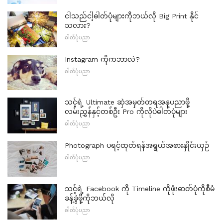
ငါသည်ငါ့ဓါတ်ပုံများကိုဘယ်လို Big Print နိုင်
သလား?
ဓါတ်ပုံပညာ
Instagram ကိုကဘာလဲ?
ဓါတ်ပုံပညာ
သင့်ရဲ့ Ultimate ဆှဲအမှတ်တရအနုပညာဖို့
လမ်းညွှန်နှင့်တစ်ဦး Pro ကိုလိုပဲဓါတ်ပုံများ
ဓါတ်ပုံပညာ
Photograph ပရင့်ထုတ်ရန်အရွယ်အစားနှိုင်းယှဉ်
ဓါတ်ပုံပညာ
သင့်ရဲ့ Facebook ကို Timeline ကိုဖုံးဓာတ်ပုံကိုစီမံ
ခန့်ခွဲဖို့ကိုဘယ်လို
ဓါတ်ပုံပညာ