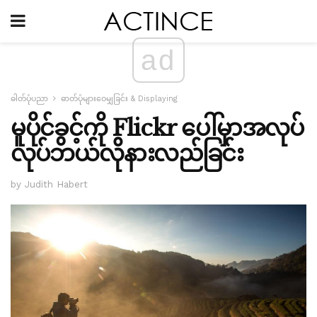
ad
ဓါတ်ပုံပညာ
ဓာတ်ပုံများဝေမျှခြင်း & Displaying
မူပိုင်ခွင့်ကို Flickr ပေါ်မှာအလုပ်
လုပ်ဘယ်လိုနားလည်ခြင်း
by Judith Habert