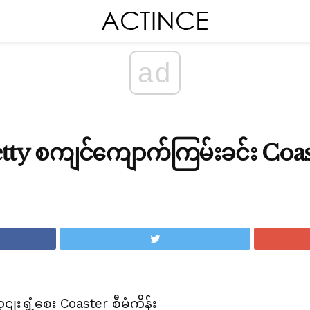
ad
 Pretty စကျင်ကျောက်ကြမ်းခင်း Co
းရွှံ့စေး Coaster စီမံကိန်း