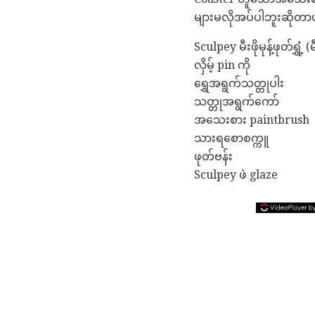
များမလိုအပ်ပါဘူးဆိုတာ
Sculpey မီးဖိုမုန့်ဖုတ်ရွှံ
လှိမ့် pin ကို
ရွှေအရွက်သတ္တုပါး
သတ္တုအရွက်ကော်
အသေးစား paintbrush
သားရစောစက္ကူ
ဖုတ်ဗန်း
Sculpey ဖဲ glaze