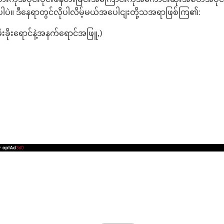
ပါပဲ။ ဒီနေရာတွင်လိုပါလိမ့်မယ်အပေါငျးတို့သအရာဖြစ်ကြ၏:
့ (မီးခိုးရောင်နဲ့အနက်ရောင်အဖြူ,)