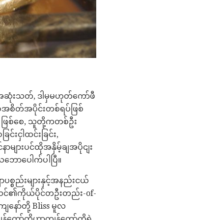
အဆုံးသတ်, ဒါမှမဟုတ်ကော်ဖီ
်အစိတ်အပိုင်းတစ်ရပ်ဖြစ်
ဖြစ်စေ, သူတို့ကတစ်ဦး
င်းငှါထင်းခြင်း,
ာများပင်ထိုအနှိမ့်ချအပိုငျး
ာ်သဘောပေါက်ပါပြီ။
ပစ္စည်းများနှင့်အနည်းငယ်
င်၏ကိုယ်ပိုင်တဦးတည်း-of-
ျနော်တို့ Bliss မူလ
်တော်တို့ဟာကျွန်တော်တို့ရဲ့