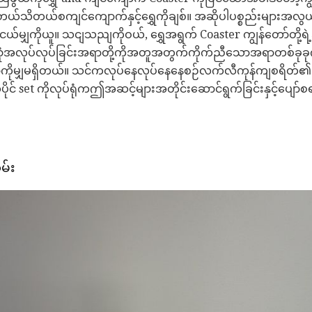
ဲ့ရတယ်သိတယ်စကျင်ကျောက်နှင့်ရွှေကိုချစ်။ အဆိုပါပစ္စည်းများအလွယ်
်မျှကိုယူ။ သငျသညျကိုဝယ်, ရွှေအရွက် Coaster ကျွန်တော်တို့ရဲ့အ
ူဿုံအလုပ်လုပ်ခြင်းအရာတို့ကိုအတူအတွက်ကိုက်ညီသောအရာတစ်ခုခု
မျှမရှိတယ်။ သင်ကလုပ်နေလုပ်နေနေစဉ်လက်လီကုန်ကျစရိတ်၏အစိ
ပိုင် set ကိုလုပ်ရုံကဤအဆင့်များအတိုင်းဆောင်ရွက်ခြင်းနှင့်ပျော်
မ်း