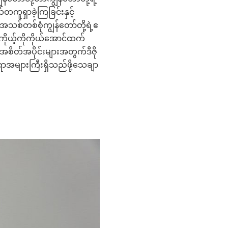
တကူရှာခဲ့ကြခြင်းနှင့်
သစ်တစ်စုံကျွန်တော်တို့ရဲ့ဧ
ကိုယ့်ကိုကိုယ်အောင်ထက်
တ်အပိုင်းများအတွက်ဒီဇို
စရာအများကြီးရှိသည်ဖို့သေချာ