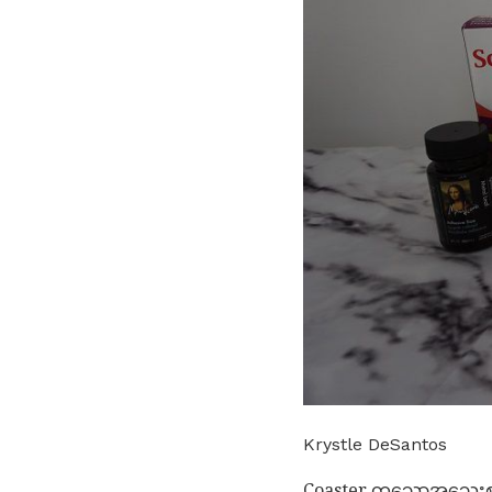
Krystle DeSantos
Coaster တူသောအသေးစားကိ