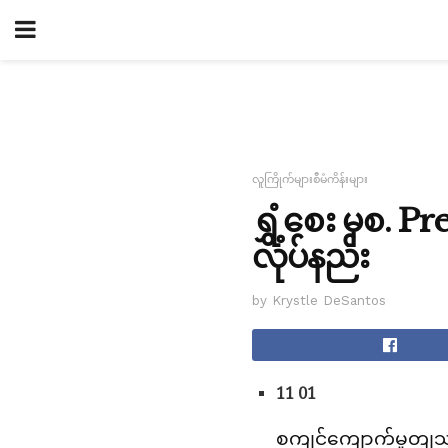
လူကြိုက်များစီမံကိန်းများ
ရွှံ့စေး မှစ.
လုပ်နည်း
by Krystle DeSantos
11 01
စကျင်ကျောက်မှုတျသှငျ