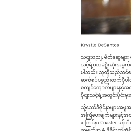
Krystle DeSantos
သငျသညျ, မိတ်ဆွေများ e
သင့်ရဲ့ပထမဦးဆုံးအခွက်
ပါသည်။ သူတို့သည်သင်၏စိ
ဆက်စပ်ပစ္စည်းထက်ပိုပါတ
စကျင်ကျောက်များနှင့်အခြေ
ပိုငျးသင့်ရဲ့အတွင်းပိုင
သို့သော်ဒီဇိုင်နာများအ
အကြံပေးချက်များနှင့်အ
a-ကြင်နာ Coaster ဖန်တီး
စာမျက်နှာ & ဒီဇိုင်းဤအံ