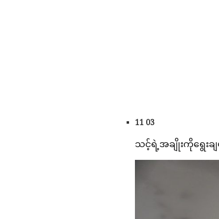
11 03
သင့်ရဲ့အချိုးကိုရွေးချ