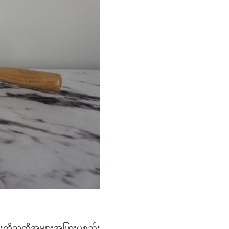
ကိုသူတို့အများအပြားပစ္စည်း