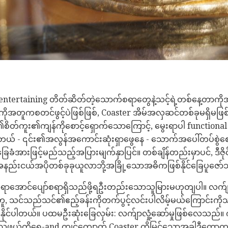
ntertaining တိတ်ဆိတ်တဲ့သောက်စရာတွေနဲ့သင့်ရဲ့တစ်နေ့တာကို
ကိုအတူကစတင်ဖွင့်ပဲဖြစ်ဖြစ်, Coaster အိမ်အလှဆင်တစ်ခုမရှိမဖြစ
တ်ကူး၏ကျန်ကိုစောင့်ရှောက်သောကြောင့်, မွေးရာပါ functional 
ယ် - ၎င်း၏အလွန်အကောင်းဆုံးရှာဖွေနေ - သောက်အပေါ်တပ်စွဲစေခြ
ခံအားဖြင့်မည်သည့်အပြားမျက်နှာပြင်။ တစ်ချိန်တည်းမှာပင်, ဒီဇိုင်န
်းမှအနည်းငယ်အပိုတစ်ခုခုယူလာဘို့အခြို့သောအဓိကဖြစ်နိုင်ခြေပူဇေ
မှုအရာအောင်ပျော်စရာရှိသည်ဖို့ရဦးတည်းသောသူမြားမဟုတျပါ။ လက်ျာ
တူ, သင်သည်သင်၏ဧည့်ခန်းကိုတက်ပွင့်လင်းပါလိမ့်မယ်ကြောင်းကိုသ
နိုင်ပါတယ်။ ပထမဦးဆုံးခြေလှမ်း: လက်ျာလှုံ့ဆော်မှုဖြစ်လေသည်။ က
့သြဖွယ်ကိုရွှေ-and ကျင်ကျောက် Coaster ကိုမြင်သောအခါဒီတော့ကျွန