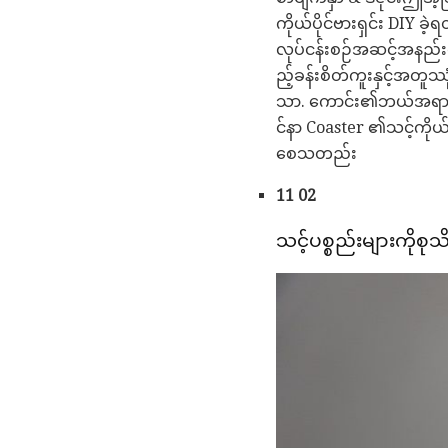
ကိုယ်ပိုင်ဗားရှင်း DIY ခ
လုပ်ငန်းစဉ်အဆင့်အနည်းငယ
ည့်ခန်းစိတ်ကူးနှင့်အတ
သာ. ကောင်း၏ဘယ်အရာကို
င်နာ Coaster ၏သင့်ကိုယ်
စေသတည်း
11 02
သင့်ပစ္စည်းများကိုစုသိ