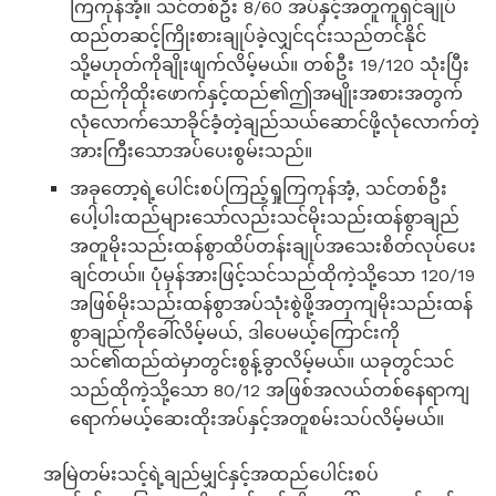
ကြကုန်အံ့။ သင်တစ်ဦး 8/60 အပ်နှင့်အတူကူရှင်ချုပ်
ထည်တဆင့်ကြိုးစားချုပ်ခဲ့လျှင်၎င်းသည်တင်နိုင်
သို့မဟုတ်ကိုချိုးဖျက်လိမ့်မယ်။ တစ်ဦး 19/120 သုံးပြီး
ထည်ကိုထိုးဖောက်နှင့်ထည်၏ဤအမျိုးအစားအတွက်
လုံလောက်သောခိုင်ခံ့တဲ့ချည်သယ်ဆောင်ဖို့လုံလောက်တဲ့
အားကြီးသောအပ်ပေးစွမ်းသည်။
အခုတော့ရဲ့ပေါင်းစပ်ကြည့်ရှုကြကုန်အံ့, သင်တစ်ဦး
ပေါ့ပါးထည်များသော်လည်းသင်မိုးသည်းထန်စွာချည်
အတူမိုးသည်းထန်စွာထိပ်တန်းချုပ်အသေးစိတ်လုပ်ပေး
ချင်တယ်။ ပုံမှန်အားဖြင့်သင်သည်ထိုကဲ့သို့သော 120/19
အဖြစ်မိုးသည်းထန်စွာအပ်သုံးစွဲဖို့အတှကျမိုးသည်းထန်
စွာချည်ကိုခေါ်လိမ့်မယ်, ဒါပေမယ့်ကြောင်းကို
သင်၏ထည်ထဲမှာတွင်းစွန့်ခွာလိမ့်မယ်။ ယခုတွင်သင်
သည်ထိုကဲ့သို့သော 80/12 အဖြစ်အလယ်တစ်နေရာကျ
ရောက်မယ့်ဆေးထိုးအပ်နှင့်အတူစမ်းသပ်လိမ့်မယ်။
အမြဲတမ်းသင့်ရဲ့ချည်မျှင်နှင့်အထည်ပေါင်းစပ်