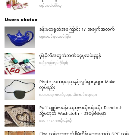
ရော်ဘာတံဆိပ်ထု
Users choice
ခန်းမတရုတ်အကြောင်း 17 အချက်အလက်
ရှေးဟောင်းစုဆောင်းခြင်း
မိုနိုပိုလီအတွက်ဘဏ်ငွေမှလမ်းညွှန်
တဉီးတည်းလုပ်ကိုင်ခွင့်
Pirate လက်မှုပညာနှင့်လှုပ်ရှားမှုများ Make
လုပ်နည်း
ကလေးတွေကလက်မှုပညာသိကောင်းစရာများ
Puff ချုပ်ဇာပန်းထည်ဇာထိုးပန်းထိုး Dishcloth
သို့မဟုတ် Washcloth - အခမဲ့စံနမူနာ
BEGINNER ဇာထိုးပန်းထိုး
Fine သစ်သားထည်စီမံကိန်းများအတွက် SPF သစ်