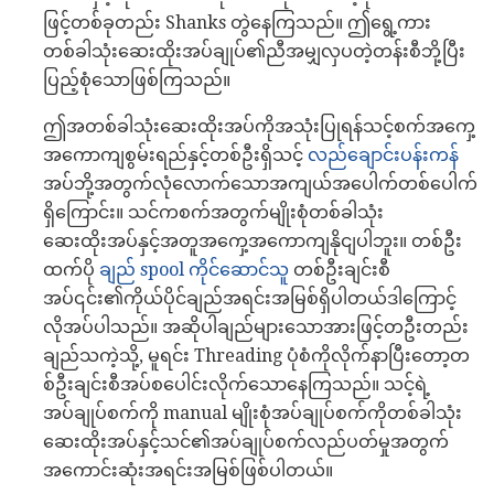
ဖြင့်တစ်ခုတည်း Shanks တွဲနေကြသည်။ ဤရွေ့ကား
တစ်ခါသုံးဆေးထိုးအပ်ချုပ်၏ညီအမျှလှပတဲ့တန်းစီဘို့ပြီး
ပြည့်စုံသောဖြစ်ကြသည်။
ဤအတစ်ခါသုံးဆေးထိုးအပ်ကိုအသုံးပြုရန်သင့်စက်အကှေ့
အကောကျစွမ်းရည်နှင့်တစ်ဦးရှိသင့်
လည်ချောင်းပန်းကန်
အပ်ဘို့အတွက်လုံလောက်သောအကျယ်အပေါက်တစ်ပေါက်
ရှိကြောင်း။ သင်ကစက်အတွက်မျိုးစုံတစ်ခါသုံး
ဆေးထိုးအပ်နှင့်အတူအကှေ့အကောကျနိုငျပါဘူး။ တစ်ဦး
ထက်ပို
ချည် spool ကိုင်ဆောင်သူ
တစ်ဦးချင်းစီ
အပ်၎င်း၏ကိုယ်ပိုင်ချည်အရင်းအမြစ်ရှိပါတယ်ဒါကြောင့်
လိုအပ်ပါသည်။ အဆိုပါချည်များသောအားဖြင့်တဦးတည်း
ချည်သကဲ့သို့, မူရင်း Threading ပုံစံကိုလိုက်နာပြီးတော့တ
စ်ဦးချင်းစီအပ်စပေါင်းလိုက်သောနေကြသည်။ သင့်ရဲ့
အပ်ချုပ်စက်ကို manual မျိုးစုံအပ်ချုပ်စက်ကိုတစ်ခါသုံး
ဆေးထိုးအပ်နှင့်သင်၏အပ်ချုပ်စက်လည်ပတ်မှုအတွက်
အကောင်းဆုံးအရင်းအမြစ်ဖြစ်ပါတယ်။