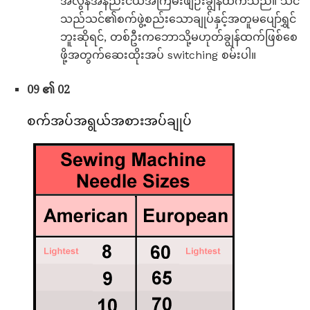
အလွန်အနည်းငယ်အကြမ်းဖျဉ်းချွန်ထက်သည်။ သင်
သည်သင်၏စက်ဖွဲ့စည်းသောချုပ်နှင့်အတူမပျော်ရွှင်
ဘူးဆိုရင်, တစ်ဦးကဘောသို့မဟုတ်ချွန်ထက်ဖြစ်စေ
ဖို့အတွက်ဆေးထိုးအပ် switching စမ်းပါ။
09 ၏ 02
စက်အပ်အရွယ်အစားအပ်ချုပ်