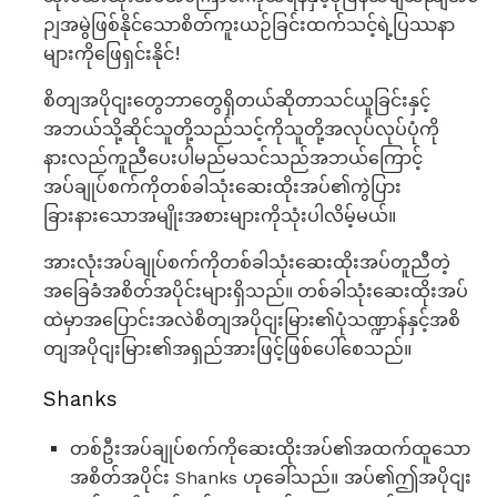
ဉျအမွဲဖြစ်နိုင်သောစိတ်ကူးယဉ်ခြင်းထက်သင့်ရဲ့ပြဿနာ
များကိုဖြေရှင်းနိုင်!
စိတျအပိုငျးတွေဘာတွေရှိတယ်ဆိုတာသင်ယူခြင်းနှင့်
အဘယ်သို့ဆိုင်သူတို့သည်သင့်ကိုသူတို့အလုပ်လုပ်ပုံကို
နားလည်ကူညီပေးပါမည်မသင်သည်အဘယ်ကြောင့်
အပ်ချုပ်စက်ကိုတစ်ခါသုံးဆေးထိုးအပ်၏ကွဲပြား
ခြားနားသောအမျိုးအစားများကိုသုံးပါလိမ့်မယ်။
အားလုံးအပ်ချုပ်စက်ကိုတစ်ခါသုံးဆေးထိုးအပ်တူညီတဲ့
အခြေခံအစိတ်အပိုင်းများရှိသည်။ တစ်ခါသုံးဆေးထိုးအပ်
ထဲမှာအပြောင်းအလဲစိတျအပိုငျးမြား၏ပုံသဏ္ဍာန်နှင့်အစိ
တျအပိုငျးမြား၏အရှည်အားဖြင့်ဖြစ်ပေါ်စေသည်။
Shanks
တစ်ဦးအပ်ချုပ်စက်ကိုဆေးထိုးအပ်၏အထက်ထူသော
အစိတ်အပိုင်း Shanks ဟုခေါ်သည်။ အပ်၏ဤအပိုငျး