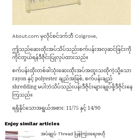
About.com မှလိုင်စင်ဒက်ဘီ Colgrove,
ဤသည်ဆေးထိုးအပ်သိပ်သည်းစက်ပန်းအလှဆင်ခြင်းကို
ကိုင်တွယ်ရန်ဒီဇိုင်းပြုလုပ်ထားသည်။
စက်ပန်းထိုးတစ်ခါသုံးဆေးထိုးအပ်အထူးသထိုကဲ့သို့သော
rayon နှင့် polyester ချည်အဖြစ်, စက်ပန်းချည်
shredding မပါဘဲသိပ်သည်းပန်းဒီဇိုင်းများချုပ်ဖို့ဒီဇိုင်းနေ
ကြသည်။
ရရှိနိုင်သောအရွယ်အစား: 11/75 နှင့် 14/90
Enjoy similar articles
အပ်ချုပ် Thread ပြန်ကြားရေးဗဟို