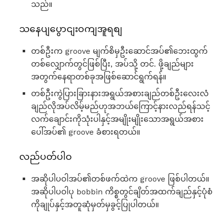
သည်။
သနေပျပွောငျးဝကျအူရစျ
တစ်ဦးက groove မျက်စိမှဦးဆောင်အပ်၏ဘေးထွက်
တစ်လျှောက်တွင်ဖြစ်ပြီး, အပ်သို့ တင်. ဖို့ချည်များ
အတွက်နေရာတစ်ခုအဖြစ်ဆောင်ရွက်ရန်။
တစ်ဦးကွဲပြားခြားနားအရွယ်အစားချည်တစ်ဦးလေးလံ
ချည်လိုအပ်လိမ့်မည်ဟုအဘယ်ကြောင့်နားလည်ရန်သင့်
လက်ချောင်းကိုသုံးပါနှင့်အမျိုးမျိုးသောအရွယ်အစား
ပေါ်အပ်၏ groove ခံစားရတယ်။
လည်ပတ်ပါဝ
အဆိုပါပဝါအပ်၏တစ်ဖက်ထဲက groove ဖြစ်ပါတယ်။
အဆိုပါပဝါပု bobbin ကိစ္စတွင်ချိတ်အထက်ချည်နှင့်ပုံစံ
ကိုချုပ်နှင့်အတူဆုံမှတ်မှခွင့်ပြုပါတယ်။