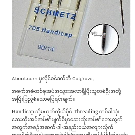
About.com မှလိုင်စင်ဒက်ဘီ Colgrove,
အခက်အခဲတစ်ခုအပ်အသွားအလာရှိပြီးသူတစ်ဦးအဘို့
အပြီးပြည့်စုံသောဖြေရှင်းချက်။
Handicap သို့မဟုတ်ကိုယ်ပိုင်-Threading တစ်ခါသုံး
ဆေးထိုးအပ်အပ်၏မျက်စိမှာဆေးထိုးအပ်၏ဘေးထွက်
အတွက်အစဉ်အဆက်-ဒါ-အနည်းငယ်အလျားလိုက်