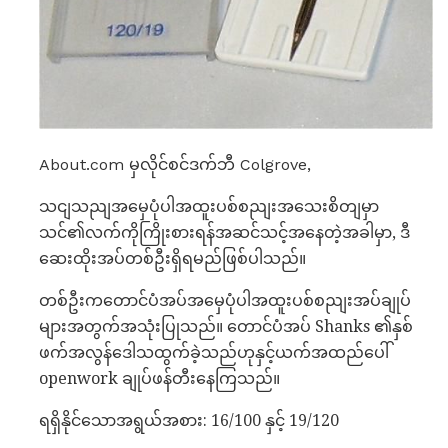
About.com မှလိုင်စင်ဒက်ဘီ Colgrove,
သငျသညျအမှေပုံပါအထူးပစ်စညျးအသေးစိတျမှာ
သင်၏လက်ကိုကြိုးစားရန်အဆင်သင့်အနေတဲ့အခါမှာ, ဒီ
ဆေးထိုးအပ်တစ်ဦးရှိရမည်ဖြစ်ပါသည်။
တစ်ဦးကတောင်ပံအပ်အမှေပုံပါအထူးပစ်စညျးအပ်ချုပ်
များအတွက်အသုံးပြုသည်။ တောင်ပံအပ် Shanks ၏နှစ်
ဖက်အလွန်ဒေါသထွက်ခဲ့သည်ဟုနှင့်ယက်အထည်ပေါ်
openwork ချုပ်ဖန်တီးနေကြသည်။
ရရှိနိုင်သောအရွယ်အစား: 16/100 နှင့် 19/120