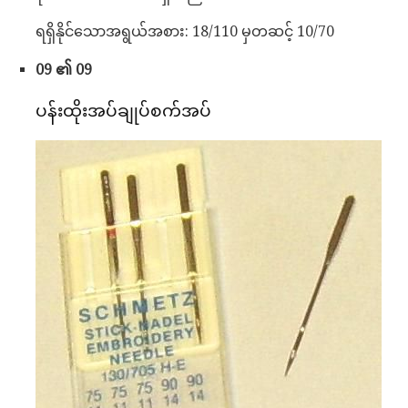
ရရှိနိုင်သောအရွယ်အစား: 18/110 မှတဆင့် 10/70
09 ၏ 09
ပန်းထိုးအပ်ချုပ်စက်အပ်