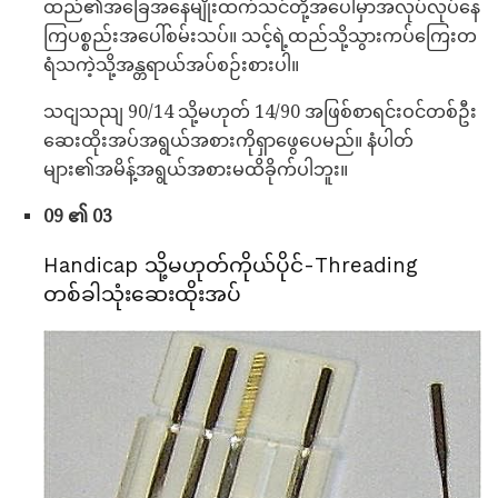
ထည်၏အခြေအနေမျိုးထက်သင်တို့အပေါ်မှာအလုပ်လုပ်နေ
ကြပစ္စည်းအပေါ်စမ်းသပ်။ သင့်ရဲ့ထည်သို့သွားကပ်ကြေးတ
ရံသကဲ့သို့အန္တရာယ်အပ်စဉ်းစားပါ။
သငျသညျ 90/14 သို့မဟုတ် 14/90 အဖြစ်စာရင်းဝင်တစ်ဦး
ဆေးထိုးအပ်အရွယ်အစားကိုရှာဖွေပေမည်။ နံပါတ်
များ၏အမိန့်အရွယ်အစားမထိခိုက်ပါဘူး။
09 ၏ 03
Handicap သို့မဟုတ်ကိုယ်ပိုင်-Threading
တစ်ခါသုံးဆေးထိုးအပ်