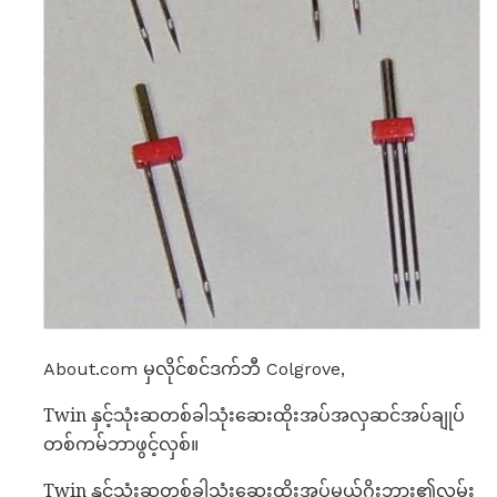
About.com မှလိုင်စင်ဒက်ဘီ Colgrove,
Twin နှင့်သုံးဆတစ်ခါသုံးဆေးထိုးအပ်အလှဆင်အပ်ချုပ်
တစ်ကမ်ဘာဖွင့်လှစ်။
Twin နှင့်သုံးဆတစ်ခါသုံးဆေးထိုးအပ်မယ့်ဂိုးဘား၏လမ်း