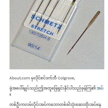
About.com မှလိုင်စင်ဒက်ဘီ Colgrove,
ဖှဲ့အပေါ်ချုပ်သည်ဤအတူဖြေရှင်းနိုင်ပါသည်ခုန်ကြ၏
အပ်
။
တစ်ဦးကလမ်းပိုင်းအပ်ကဘောတစ်ခါသုံးဆေးထိုးအပ်နေ