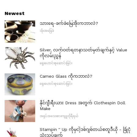
Newest
သားရေ-ခက်ခဲမြေအိုးကဘာလဲ?
အိုးအခြေခံ
Silver, လက်ဝတ်ရတနာသတ်မှတ်ချက်နှင့် Value
ကိုလမ်းညွှန်
ရှေးဟောင်းစုဆောင်းခြင်း
Cameo Glass ကိုကဘာလဲ?
ရှေးဟောင်းစုဆောင်းခြင်း
နိုင်ဂျီးရီးယား Dress အတွက် Clothespin Doll
Make
အရုပ်အသေးစားကျူတိုရီရယ်
Stampin '' Up ကိုမှငါ့ဒစ်ဂျစ်တယ်စတူဒီယို - ခြုံငုံ
သုံးသပ်ချက်