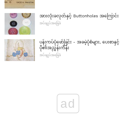
အားလုံးခလုတ်နှင့် Buttonholes အကြောင်း
အပ်ချုပ်အခြေခံ
ပန်းကပ်ပုံဖော်ခြင်း - အခမဲ့ပုံစံများ, ပေးစာနှင့်
ပို၏အညွှန်းကိန်း
အပ်ချုပ်အခြေခံ
ad