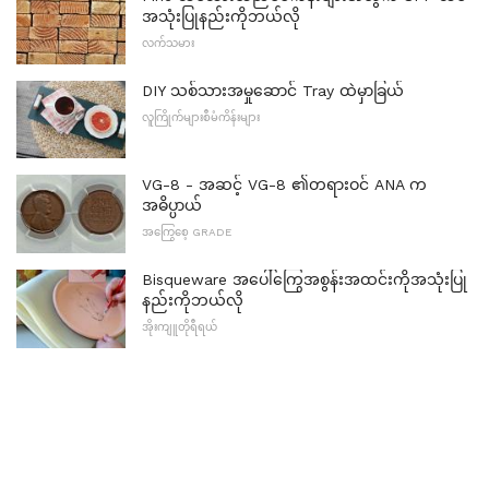
အသုံးပြုနည်းကိုဘယ်လို
လက်သမား
DIY သစ်သားအမှုဆောင် Tray ထဲမှာခြယ်
လူကြိုက်များစီမံကိန်းများ
VG-8 - အဆင့် VG-8 ၏တရားဝင် ANA က
အဓိပ္ပာယ်
အကြွေစေ့ GRADE
Bisqueware အပေါ်ကြွေအစွန်းအထင်းကိုအသုံးပြု
နည်းကိုဘယ်လို
အိုးကျူတိုရီရယ်