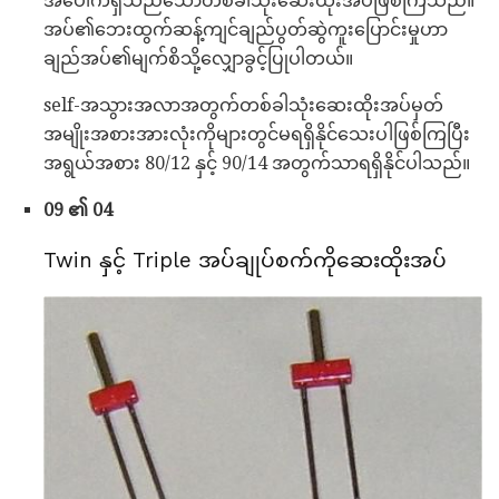
အပေါက်ရှိသည်သောတစ်ခါသုံးဆေးထိုးအပ်ဖြစ်ကြသည်။
အပ်၏ဘေးထွက်ဆန့်ကျင်ချည်ပွတ်ဆွဲကူးပြောင်းမှုဟာ
ချည်အပ်၏မျက်စိသို့လျှောခွင့်ပြုပါတယ်။
self-အသွားအလာအတွက်တစ်ခါသုံးဆေးထိုးအပ်မှတ်
အမျိုးအစားအားလုံးကိုများတွင်မရရှိနိုင်သေးပါဖြစ်ကြပြီး
အရွယ်အစား 80/12 နှင့် 90/14 အတွက်သာရရှိနိုင်ပါသည်။
09 ၏ 04
Twin နှင့် Triple အပ်ချုပ်စက်ကိုဆေးထိုးအပ်