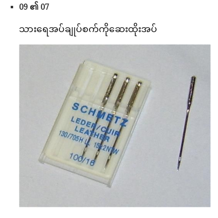
09 ၏ 07
သားရေအပ်ချုပ်စက်ကိုဆေးထိုးအပ်