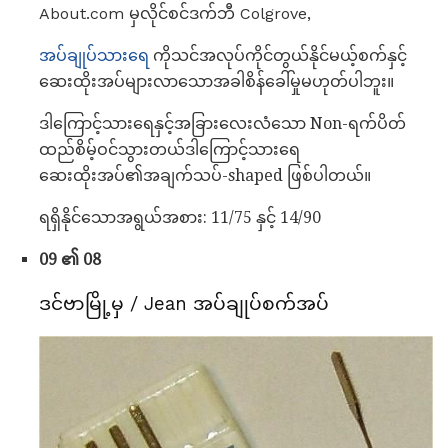
About.com မှလိုင်စင်ဒက်ဘီ Colgrove,
အပ်ချုပ်သားရေ
ကိုသင်အလုပ်ကိုင်တွယ်နိုင်မယ့်စက်နှင့်
ဆေးထိုးအပ်များလာသောအခါစိန်ခေါ်မှုမဟုတ်ပါဘူး။
ဒါကြောင့်သားရေနှင့်အခြားလေးလံသော Non-ရက်ပိတ်
ထည်စိမ့်ဝင်သွားတယ်ဒါကြောင့်သားရေ
ဆေးထိုးအပ်၏အချက်သပ်-shaped ဖြစ်ပါတယ်။
ရရှိနိုင်သောအရွယ်အစား: 11/75 နှင့် 14/90
09 ၏ 08
ဒင်ဗာမြို့မှ / Jean အပ်ချုပ်စက်အပ်