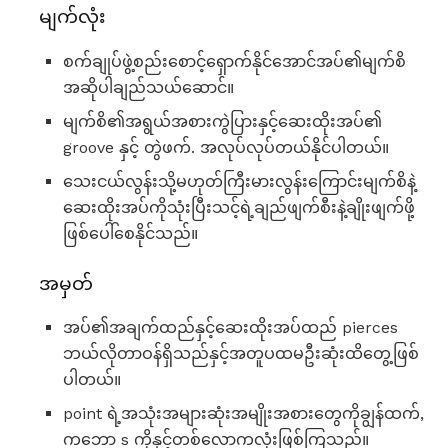
မျက်လုံး
စက်ချုပ်ဖွဲ့စည်းစောင့်ရှောက်နိုင်အောင်အပ်၏မျက်စိ
အဆိုပါချည်သယ်ဆောင်။
မျက်စိ၏အရွယ်အစားကွဲပြားနှင့်ဆေးထိုးအပ်၏
groove နှင့် တွဲဖက်. အလုပ်လုပ်တယ်နိုင်ပါတယ်။
သေးငယ်လွန်းသို့မဟုတ်ကြီးမားလွန်းကြောင်းမျက်စိနဲ့
ဆေးထိုးအပ်ကိုသုံးပြီးသင့်ရဲ့ချည်ဖျက်စီးနဲ့ချိုးဖျက်ဖို့
ဖြစ်ပေါ်စေနိုင်သည်။
အမှတ်
အပ်၏အချက်ထည်နှင့်ဆေးထိုးအပ်ထည် pierces
ဘယ်လိုတာဝန်ရှိသည်နှင့်အတူပထမဦးဆုံးထိတွေ့ဖြစ်
ပါတယ်။
point ရဲ့အသုံးအများဆုံးအမျိုးအစားတွေကိုချွန်ထက်,
ကဘော s ကိုနှင့်တစ်လောကလုံးဖြစ်ကြသည်။