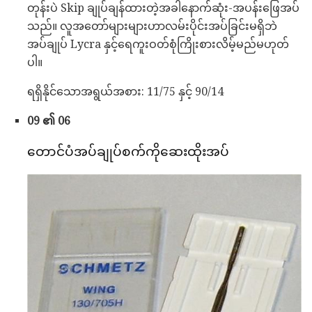
တုန်းပဲ Skip ချုပ်ချန်ထားတဲ့အခါနောက်ဆုံး-အပန်းဖြေအပ်
သည်။ လူအတော်များများဟာလမ်းပိုင်းအပ်ခြင်းမရှိဘဲ
အပ်ချုပ် Lycra နှင့်ရေကူးဝတ်စုံကြိုးစားလိမ့်မည်မဟုတ်
ပါ။
ရရှိနိုင်သောအရွယ်အစား: 11/75 နှင့် 90/14
09 ၏ 06
တောင်ပံအပ်ချုပ်စက်ကိုဆေးထိုးအပ်