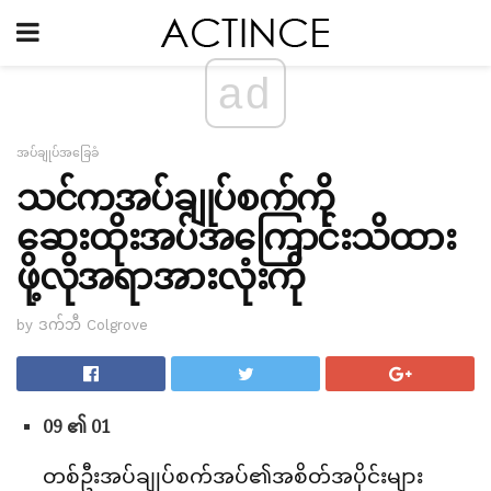
ad
အပ်ချုပ်အခြေခံ
သင်ကအပ်ချုပ်စက်ကို
ဆေးထိုးအပ်အကြောင်းသိထား
ဖို့လိုအရာအားလုံးကို
by ဒက်ဘီ Colgrove
09 ၏ 01
တစ်ဦးအပ်ချုပ်စက်အပ်၏အစိတ်အပိုင်းများ