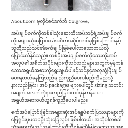
About.com မှလိုင်စင်ဒက်ဘီ Colgrove,
အပ်ချုပ်စက်ကိုတစ်ခါသုံးဆေးထိုးအပ်သင့်ရဲ့အပ်ချုပ်စက်
ကိုအများဆုံးပြောင်းလဲအစိတ်အပိုင်းတစ်ခုဖြစ်ကြောင်းနှင့်
သူတို့သည်သင်၏စက်ချုပ်ဖြစ်ပေါ်လာသောဘယ်လို
ပြောင်းလဲနိုင်သည်။ တစ်ဦးအပ်ချုပ်စက်ကိုဆေးထိုးအပ်
အလုပ်၏အစိတ်အပိုင်းများကိုသင်ထည်များအတွက်မှန်ကန်
သောအရွယ်အစားကိုရွေးချယ်ပါနှင့်သင်နှင့်အတူဆွဲပြီးချုပ်
ပေးရတယ်နေကြသည်ချည်ကူညီပေးပါမည်ကိုမည်သို့
နားလည်ခြင်း။ အပ် packages များပေါ်တွင် sizing သတင်း
အချက်အလက်ကိုနားလည်ခြင်းသင်မှန်ကန်သော
အရွယ်အစားဝယ်ယူရန်ကူညီပေးပါမည်။
စက်အပ်ပြောင်းခြင်းအများဆုံးအပ်ချုပ်စက်ပြဿနာများကို
ဖြေရှင်းမှပထမဦးဆုံးခြေလှမ်းဖြစ်ပါတယ်။ အဆိုပါတစ်ခါ
သုံးဆေးထိုးအပ်အကြောင်းကိုသိရန်နှင့်ပိုမြန်သငျသညျအစ