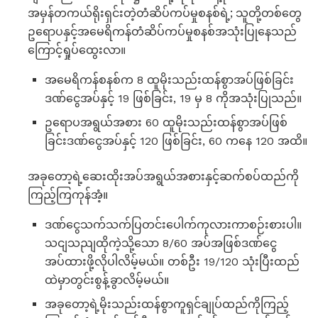
အမှန်တကယ်ရိုးရှင်းတဲ့တံဆိပ်ကပ်မှုစနစ်ရဲ့; သူတို့တစ်တွေ
ဥရောပနှင့်အမေရိကန်တံဆိပ်ကပ်မှုစနစ်အသုံးပြုနေသည်
ကြောင့်ရှုပ်ထွေးလာ။
အမေရိကန်စနစ်က 8 ထူမိုးသည်းထန်စွာအပ်ဖြစ်ခြင်း
ဒဏ်ငွေအပ်နှင့် 19 ဖြစ်ခြင်း, 19 မှ 8 ကိုအသုံးပြုသည်။
ဥရောပအရွယ်အစား 60 ထူမိုးသည်းထန်စွာအပ်ဖြစ်
ခြင်းဒဏ်ငွေအပ်နှင့် 120 ဖြစ်ခြင်း, 60 ကနေ 120 အထိ။
အခုတော့ရဲ့ဆေးထိုးအပ်အရွယ်အစားနှင့်ဆက်စပ်ထည်ကို
ကြည့်ကြကုန်အံ့။
ဒဏ်ငွေသက်သက်ပြတင်းပေါက်ကုလားကာစဉ်းစားပါ။
သငျသညျထိုကဲ့သို့သော 8/60 အပ်အဖြစ်ဒဏ်ငွေ
အပ်ထားဖို့လိုပါလိမ့်မယ်။ တစ်ဦး 19/120 သုံးပြီးထည်
ထဲမှာတွင်းစွန့်ခွာလိမ့်မယ်။
အခုတော့ရဲ့မိုးသည်းထန်စွာကူရှင်ချုပ်ထည်ကိုကြည့်