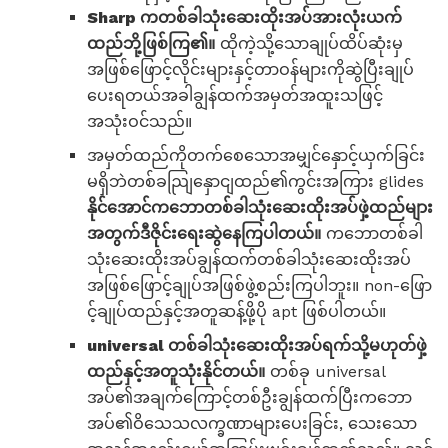
Sharp ကတစ်ခါသုံးဆေးထိုးအပ်အားလုံးယက်
ထည်ဘို့ဖြစ်ကြ၏။
ထိုကဲ့သို့သောချုပ်ထိပ်ဆုံးမှ
အဖြစ်ဖြောင့်လိုင်းများနှင့်တာဝန်များကိုဆွဲပြီးချုပ်
ပေးရတယ်အခါချွန်ထက်အမှတ်အထူးသဖြင့်
အသုံးဝင်သည်။
အမှတ်ထည်ကိုတက်စေသောအမျှင်နှောင့်ယှက်ခြင်း
မရှိဘဲတစ်ခညျြနှောငျထည်၏ကွင်းအကြား glides
နိုင်အောင်ကဘောတစ်ခါသုံးဆေးထိုးအပ်ဖှဲ့ထည်များ
အတွက်ဒီဇိုင်းရေးဆွဲနေကြပါတယ်။
ကဘောတစ်ခါ
သုံးဆေးထိုးအပ်ချွန်ထက်တစ်ခါသုံးဆေးထိုးအပ်
အဖြစ်ဖြောင့်ချုပ်အဖြစ်ဖွဲ့စည်းကြပါဘူး။ non-ဖြော
င့်ချုပ်ထည်နှင့်အတူဆန့်ဖို့ပို apt ဖြစ်ပါတယ်။
universal တစ်ခါသုံးဆေးထိုးအပ်ရက်သို့မဟုတ်ဖှဲ့
ထည်နှင့်အတူသုံးနိုင်တယ်။
တစ်ခု universal
အပ်၏အချက်ကြောင့်တစ်ဦးချွန်ထက်ပြီးကဘော
အပ်၏ဝိသေသလက္ခဏာများပေးခြင်း, သေးသော