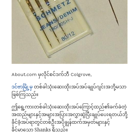
About.com မှလိုင်စင်ဒက်ဘီ Colgrove,
ဒင်ဗာမြို့မှ
တစ်ခါသုံးဆေးထိုးအပ်အပ်ချုပ်ဂျင်းအဘို့မသာ
ဖြစ်ကြသည်။
ဤရွေ့ကားတစ်ခါသုံးဆေးထိုးအပ်ကြောင့်ထည်၏ခက်ခဲတဲ့
အထည်များနှင့်အများအပြားအလွှာဆွဲပြီးချုပ်ပေးရတယ်ဘို့
ခိုင်ခံ့အပ်ရာတွင်တစ်ဦးအပိုချွန်ထက်အမှတ်များနှင့်
ခိုင်မာသော Shanks ရှိသည်။