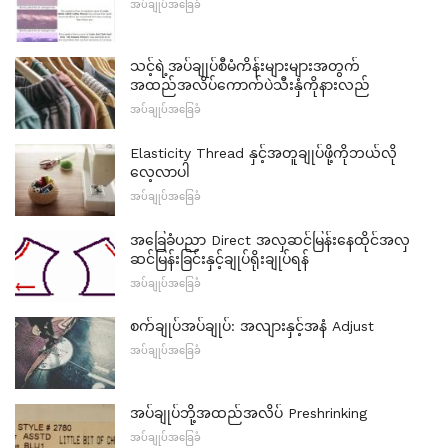
အပ်ချုပ်အခြေခံ
သင့်ရဲ့အပ်ချုပ်စီမံကိန်းများများအတွက်
အထည်အလိပ်ကောက်ပဲသီးနှံကိုနားလည်
အပ်ချုပ်အခြေခံ
Elasticity Thread နှင့်အတူချုပ်ဖို့ကိုဘယ်လို
လေ့လာပါ
အပ်ချုပ်အခြေခံ
အခြေခံပညာ Direct အလှဆင်မြန်းနေထိုင်အလှ
ဆင်မြန်းခြင်းနှင့်ချုပ်ရိုးချုပ်ရန်
အပ်ချုပ်အခြေခံ
စက်ချုပ်အပ်ချုပ်: အလျားနှင့်အနံ Adjust
အပ်ချုပ်အခြေခံ
အပ်ချုပ်ဘို့အထည်အလိပ် Preshrinking
အပ်ချုပ်အခြေခံ