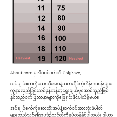
About.com မှလိုင်စင်ဒက်ဘီ Colgrove,
အပ်ချုပ်စက်ကိုဆေးထိုးအပ်နဲ့သက်ဆိုင်တဲ့ကိန်းဂဏန်းများ
ကိုနားလည်ခြင်းသင်မှန်ကန်တဲ့ရွေးချယ်မှုအောင်ကူညီဖြစ်
နိုင်သည်စက်ပြဿနာများကိုဖြေရှင်းနိုင်ပါလိမ့်မယ်။
အပ်ချုပ်စက်ကိုဆေးထိုးအပ်နဲ့ဆက်စပ်အားလုံးနံပါတ်
များသည်သင်၏အပုဒ်၌သင်တို့ကိုရပ်တန့်နိုင်ပါတယ်။ ဒါဟာ