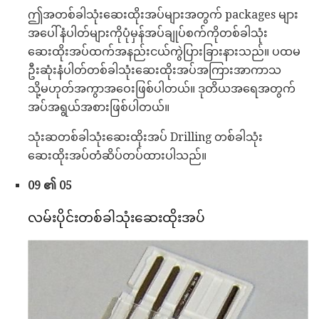
ဤအတစ်ခါသုံးဆေးထိုးအပ်များအတွက် packages များ
အပေါ်နံပါတ်များကိုပုံမှန်အပ်ချုပ်စက်ကိုတစ်ခါသုံး
ဆေးထိုးအပ်ထက်အနည်းငယ်ကွဲပြားခြားနားသည်။ ပထမ
ဦးဆုံးနံပါတ်တစ်ခါသုံးဆေးထိုးအပ်အကြားအာကာသ
သို့မဟုတ်အကွာအဝေးဖြစ်ပါတယ်။ ဒုတိယအရေအတွက်
အပ်အရွယ်အစားဖြစ်ပါတယ်။
သုံးဆတစ်ခါသုံးဆေးထိုးအပ် Drilling တစ်ခါသုံး
ဆေးထိုးအပ်တံဆိပ်တပ်ထားပါသည်။
09 ၏ 05
လမ်းပိုင်းတစ်ခါသုံးဆေးထိုးအပ်