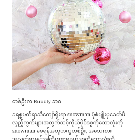
တစ်ဦးက Bubbly ဘဝ
ခရစ္စမတ်ရာသီကျော်ရိုးရာ snowman ပုံစံမျိုးမှခေတ်မီ
လှည့်ကွက်များအတွက်သင့်ကိုယ်ပိုင်ဒစ္စကိုဘောလုံးကို
snowman စေရန်အတူတကွတစ်ဦး, အသေးစား
အလတ်စားနှင့်အကြီးစားအရွယ်ဒစ္စကိုဘောလုံးကို