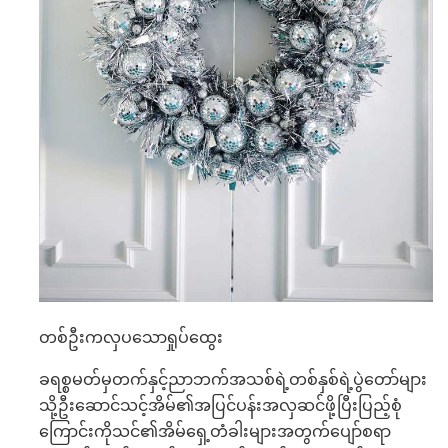
တစ်ဦးကလှပသောရှုပ်ထွေး
ခရစ္စမတ်မှတက်နှင့်ညာဘက်အသစ်ရဲ့တစ်နှစ်ရဲ့ပွဲတော်များ
သို့ဦးဆောင်သင့်အိမ်၏အပြင်ပန်းအလှဆင်ဖို့ပြီးပြည့်စုံ
ကြောင်းကိုသင်၏အိမ်ရှေ့တံခါးများအတွက်ပျော်စရာ