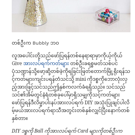
တစ်ဦးက Bubbly ဘဝ
လူအပေါင်းတို့သည်ဖော်ပြရန်တစ်နေရာရာမှာကိုယ့်ကိုယ်
Give
အားလပ်ရက်ကတ်များ
တစ်ဦးခရစ္စမတ်သစ်ပင်
ပုံသဏ္ဍာန်သို့ဖော့ဆို့တစ်ဖဲ့ကိုရခြင်းဖြတ်တောက်မြို့ရိုးရန်သ
င့်ကတ်များကျင်းပရန်တံသင်သို့ mini ကိုဒစ္စကိုဘောလုံးလှ
ည့်အားဖြင့်သင်သည်ဤနှစ်ကလက်ခံရရှိသည်။ သင်သည်
သင်၏အိမ်တွင်နံရံတစ်ခုပေါ်မှာရှိသမျှကိုသင့်ကတ်များ
ဖော်ပြရန်ဒီလိမ္မာပါးနပ်အားလပ်ရက် DIY အသုံးပြုချင်ပါလိ
မ့်မယ်အားလပ်ရက်ရာသီအတွင်းတစ်နှစ်လျှင်ပြီးနောက်တစ်
နှစ်တာ။
DIY ဒစ္စကို Ball ကိုအားလပ်ရက် Card များကိုတစ်ဦးက