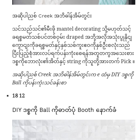
အဆိုပါညစ် Creek အဘိဓါန်အိမ်တွင်း
သင်သည်သင်၏မီးဖို mantel decorating သို့မဟုတ်သင့်
ခရစ္စမတ်သစ်ပင်တစ်ဝှမ်း draped အဘို့အလိုအသုံးပွုနိုငျ
ကွောငျးကိုခရစ္စမတ်နှင့်နှစ်သစ်ကူးဧဝကိုနှစ်ဦးစလုံးသည်
ပြီးပြည့်စုံအားလပ်ရက်ပန်းကုံးစေရန်အတူတကွအသေးစား
ဒစ္စကိုဘောလုံး၏အိတ်နှင့် string ကိုသူတို့အားတက် Pick ။
အဆိုပါညစ် Creek အဘိဓါန်အိမ်တွင်းက e ထံမှ DIY ဒစ္စကို
Ball ကိုပန်းကုံးသင်ခန်းစာ
18 12
DIY ဒစ္စကို Ball ကိုဓာတ်ပုံ Booth နောက်ခံ