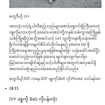
စတူဒီယို DIY
အားလုံးသင့်ရဲ့ပါတီဧည့်သည်များစောင့်ရှောက်ဖို့ကြီးမားတဲ့
ဒစ္စကိုဘောလုံးကို pinata အောင်တို့ကနှစ်သစ်ကူးအကြိုနှစ်
သစ်ကြိုဆိုပွဲအဘို့အဆင်သင့် Get သူတို့ကနာရီသန်းခေါင်
ရိုက်တစ်ချိန်ကမျက်စိပိတ်လိုက်နေစဉ် pinata hit ဖို့
ကြိုးစားနေအလှည့်ယူရအဖြစ်ဖျော်ဖြေ! သန်းခေါင်အထိဦး
ဆောင်သည့်လက်ဖြစ် pinata မျက်နှာကျက်ပေါ်မှာ
မြင့်မားသောချိတ်ဆွဲနှင့်သင့်ပါတီများအတွက်အလှဆင်ဖို့
အကောင်းဆုံးနည်းလမ်းစေသည်နိုင်ပါသည်။
စတူဒီယို DIY ကနေ DIY ဒစ္စကို Ball ကို Pinata သင်ခန်းစာ
18 11
DIY ဒစ္စကို Ball ကိုပန်းကုံး