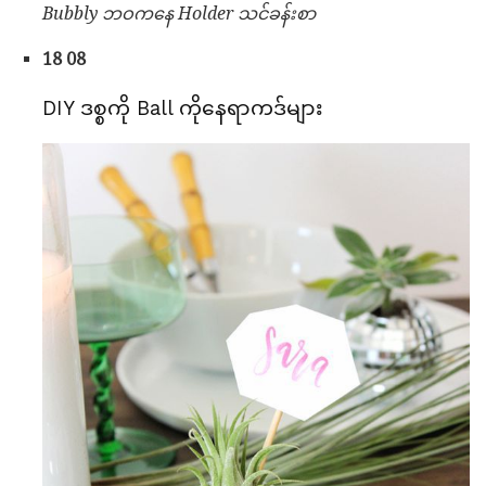
Bubbly ဘဝကနေ Holder သင်ခန်းစာ
18 08
DIY ဒစ္စကို Ball ကိုနေရာကဒ်များ