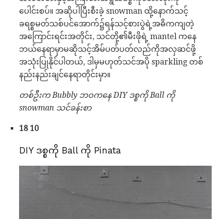
ပေါင်းစပ်။ အဆိုပါပြီးစီးခဲ့ snowman ထို့နောက်သင့်
ခရစ္စမတ်သစ်ပင်အောက်၌ရန်သင့်စားပွဲရဲ့အဓိကကျတဲ့
အကြောင်းရင်းအတိုင်း, သင်တို့၏မီးဖိုရဲ့ mantel ကနေ
ဘယ်နေရာမှာမဆိုသင့်အိမ်ပတ်ပတ်လည်ကိုအလှဆင်ဖို့
အသုံးပြုနိုင်ပါတယ်, ဒါမှမဟုတ်သင်အပို sparkling တစ်
နည်းနည်းချင်နေရာတိုင်းမှာ။
တစ်ဦးက Bubbly ဘဝကနေ DIY ဒစ္စကို Ball ကို
snowman သင်ခန်းစာ
18 10
DIY ဒစ္စကို Ball ကို Pinata