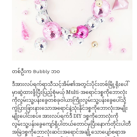
တစ်ဦးက Bubbly ဘဝ
ဒီအားလပ်ရက်ရာသီသင့်အိမ်၏အတွင်းပိုင်းတစ်မြို့ရိုးပေါ်
မှာဆွဲထားဖို့ပြီးပြည့်စုံမယ့် Multi-အရောင်ဒစ္စကိုဘောလုံး
ကိုလွမ်းသူ့ပန်းခွေတစ်ခုဝါယာကြိုးလွမ်းသူ့ပန်းခွေပေါ်သို့
ကွဲပြားခြားနားသောအရောင်နဲ့သုံးနိုင်ဒစ္စကိုဘောလုံးအမျိုး
မျိုးပေါင်းစပ်။ အားလပ်ရက်ဒီ DIY ဒစ္စကိုဘောလုံးကို
လွမ်းသူ့ပန်းခွေကျော်ရှိပါတယ်တောင်မှပြီးနောက်တိုင်းပါတီ
အမြဲဒစ္စကိုဘောလုံးဆင်းအရောင်အချို့သောပျော်စရာအ