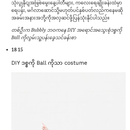
သုံးပွုနိုငျအဖြစ်မွေးနေ့ပါတီများ, ကလေးရေချိုးခန်းထဲမှာ
ရေပန်း, မင်္ဂလာဆောင်သို့မဟုတ်ပင်နှစ်ပတ်လည်ကနေမဆို
အခမ်းအနားအဘို့ကိုအလှဆင်ဖို့ပြန်သုံးနိုင်ပါသည်။
တစ်ဦးက Bubbly ဘဝကနေ DIY အရောင်အသွေးစုံဒစ္စကို
Ball ကိုလွမ်းသူ့ပန်းခွေသင်ခန်းစာ
18 15
DIY ဒစ္စကို Ball ကိုသာ costume