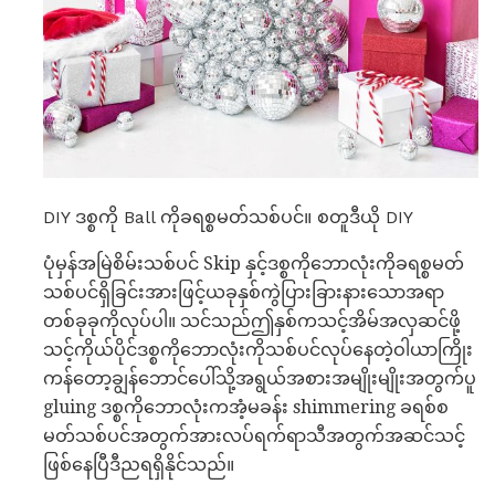
DIY ဒစ္စကို Ball ကိုခရစ္စမတ်သစ်ပင်။ စတူဒီယို DIY
ပုံမှန်အမြဲစိမ်းသစ်ပင် Skip နှင့်ဒစ္စကိုဘောလုံးကိုခရစ္စမတ်
သစ်ပင်ရှိခြင်းအားဖြင့်ယခုနှစ်ကွဲပြားခြားနားသောအရာ
တစ်ခုခုကိုလုပ်ပါ။ သင်သည်ဤနှစ်ကသင့်အိမ်အလှဆင်ဖို့
သင့်ကိုယ်ပိုင်ဒစ္စကိုဘောလုံးကိုသစ်ပင်လုပ်နေတဲ့ဝါယာကြိုး
ကန်တော့ချွန်ဘောင်ပေါ်သို့အရွယ်အစားအမျိုးမျိုးအတွက်ပူ
gluing ဒစ္စကိုဘောလုံးကအံ့မခန်း shimmering ခရစ်စ
မတ်သစ်ပင်အတွက်အားလပ်ရက်ရာသီအတွက်အဆင်သင့်
ဖြစ်နေပြီဒီညရရှိနိုင်သည်။