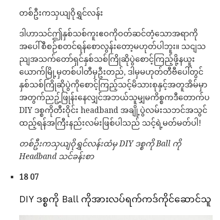
တစ်ဦးကသှယျဝိုရွှင်လန်း
ဒါဟာသင်ဤနှစ်သစ်ကူးဧဝကိုဝတ်ဆင်တံ့သောအရာကို
အပေါ်စီစဉ်စတင်ရန်စောလွန်းတော့မဟုတ်ပါဘူး။ သငျသ
ညျအသက်တော်ရှင်နှစ်သစ်ကြိုဆိုပွဲစောင့်ကြည့်ဖို့နယူး
ယောက်မြို့မှတစ်ပါတီမှဦးတည်, ဒါမှမဟုတ်တီဗီပေါ်တွင်
နှစ်သစ်ကြိုဆိုပွဲကိုစောင့်ကြည့်သင့်မိသားစုနှင့်အတူအိမ်မှာ
အတွက်ညဥ့်ဖြုန်းနေလျှင်အဘယ်သူမျှမကိစ္စကဒီတောက်ပ
DIY ဒစ္စကိုတီးဝိုင်း headband အချို့ပွဲလမ်းသဘင်အသွင်
ထည့်ရန်အကြီးနည်းလမ်းဖြစ်ပါသည် သင့်ရဲ့မတ်မတ်ပါ!
တစ်ဦးကသှယျဝိုရွှင်လန်းထံမှ DIY ဒစ္စကို Ball ကို
Headband သင်ခန်းစာ
18 07
DIY ဒစ္စကို Ball ကိုအားလပ်ရက်ကဒ်ကိုင်ဆောင်သူ