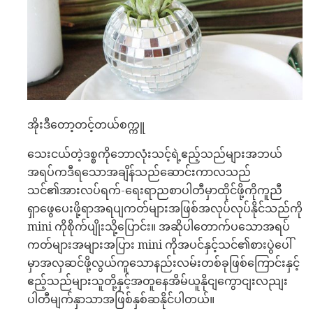
အိုးဒီတော့တင့်တယ်စက္ကူ
သေးငယ်တဲ့ဒစ္စကိုဘောလုံးသင့်ရဲ့ဧည့်သည်များအဘယ်
အရပ်ကဒီရသောအချိန်သည်ဆောင်းကာလသည်
သင်၏အားလပ်ရက်-ရေးရာညစာပါတီမှာထိုင်ဖို့ကိုကူညီ
ရှာဖွေပေးဖို့ရာအရပျကတ်များအဖြစ်အလုပ်လုပ်နိုင်သည်ကို
mini ကိုစိုက်ပျိုးသို့ပြောင်း။ အဆိုပါတောက်ပသောအရပ်
ကတ်များအများအပြား mini ကိုအပင်နှင့်သင်၏စားပွဲပေါ်
မှာအလှဆင်ဖို့လွယ်ကူသောနည်းလမ်းတစ်ခုဖြစ်ကြောင်းနှင့်
ဧည့်သည်များသူတို့နှင့်အတူနေအိမ်ယူနိုငျကွောငျးလညျး
ပါတီမျက်နှာသာအဖြစ်နှစ်ဆနိုင်ပါတယ်။