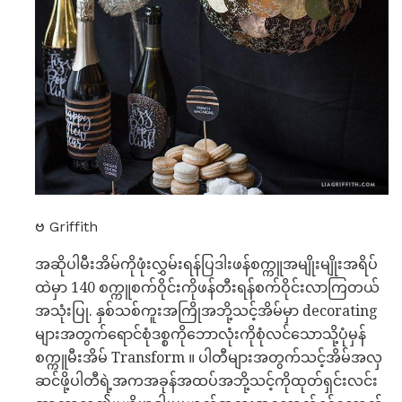
ဗ Griffith
အဆိုပါမီးအိမ်ကိုဖုံးလွှမ်းရန်ပြဒါးဖန်စက္ကူအမျိုးမျိုးအရိပ်
ထဲမှာ 140 စက္ကူစက်ဝိုင်းကိုဖန်တီးရန်စက်ဝိုင်းလာကြတယ်
အသုံးပြု. နှစ်သစ်ကူးအကြိုအဘို့သင့်အိမ်မှာ decorating
များအတွက်ရောင်စုံဒစ္စကိုဘောလုံးကိုစုံလင်သောသို့ပုံမှန်
စက္ကူမီးအိမ် Transform ။ ပါတီများအတွက်သင့်အိမ်အလှ
ဆင်ဖို့ပါတီရဲ့အကအခုန်အထပ်အဘို့သင့်ကိုထုတ်ရှင်းလင်း