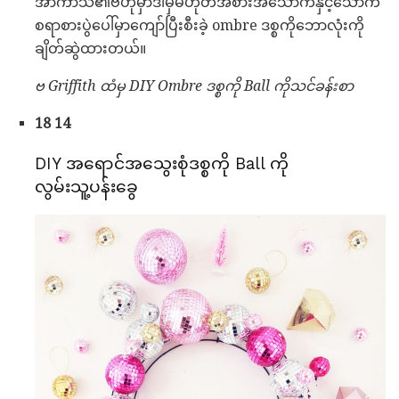
အာကာသ၏ဗဟိုမှာဒါမှမဟုတ်အစားအသောက်နှင့်သောက်
စရာစားပွဲပေါ်မှာကျော်ပြီးစီးခဲ့ ombre ဒစ္စကိုဘောလုံးကို
ချိတ်ဆွဲထားတယ်။
ဗ Griffith ထံမှ DIY Ombre ဒစ္စကို Ball ကိုသင်ခန်းစာ
18 14
DIY အရောင်အသွေးစုံဒစ္စကို Ball ကို
လွမ်းသူ့ပန်းခွေ