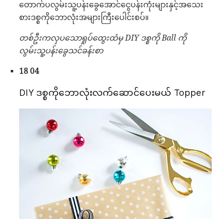
တောက်ပလွမ်းသူ့ပန်းခွေအောင်ငွေပန်းကုံးများနှင့်အသေး
စားဒစ္စကိုဘောလုံးအများကြီးပေါင်းစပ်။
တစ်ဦးကလှပသောရှုပ်ထွေးထံမှ DIY ဒစ္စကို Ball ကို
လွမ်းသူ့ပန်းခွေသင်ခန်းစာ
18 04
DIY ဒစ္စကိုဘောလုံးလက်ဆောင်ပေးမယ် Topper