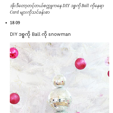
အိုးဒီတော့တင့်တယ်စက္ကူကနေ DIY ဒစ္စကို Ball ကိုနေရာ
Card များကိုသင်ခန်းစာ
18 09
DIY ဒစ္စကို Ball ကို snowman