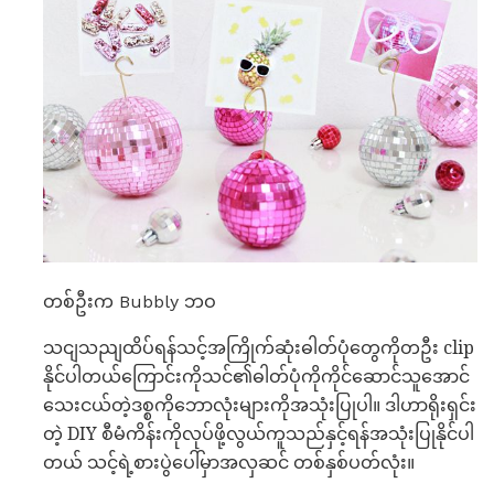
တစ်ဦးက Bubbly ဘဝ
သငျသညျထိပ်ရန်သင့်အကြိုက်ဆုံးဓါတ်ပုံတွေကိုတဦး clip
နိုင်ပါတယ်ကြောင်းကိုသင်၏ဓါတ်ပုံကိုကိုင်ဆောင်သူအောင်
သေးငယ်တဲ့ဒစ္စကိုဘောလုံးများကိုအသုံးပြုပါ။ ဒါဟာရိုးရှင်း
တဲ့ DIY စီမံကိန်းကိုလုပ်ဖို့လွယ်ကူသည်နှင့်ရန်အသုံးပြုနိုင်ပါ
တယ် သင့်ရဲ့စားပွဲပေါ်မှာအလှဆင် တစ်နှစ်ပတ်လုံး။