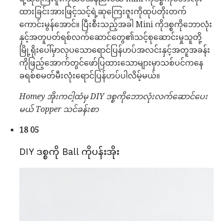
ထားခြင်းအားဖြင့်သင့်ရဲ့ဆုကြေးဇူးကိုထုပ်တိုးတက်
ကောင်းမွန်အောင်။ ပြီးစီးသည့်အခါ Mini ကိုဒစ္စကိုဘောလုံး
နှင့်အတူပတ်ရစ်လက်ဆောင်တွေ၏သင့်စုဆောင်းမှုသူတို့
မြို့ရိုးပေါ်မှာလှပသောရောင်ပြန်ဟပ်အလင်းနှင့်အတူအခန်း
ကိုဖြည့်အောက်တွင်ဖော်ပြထားသောများမှာသစ်ပင်ကနေ
ခရစ်စမတ်မီးလုံးရောင်ပြန်ဟပ်ပါလိမ့်မယ်။
Homey အိုးကငါ့ထံမှ DIY ဒစ္စကိုဘောလုံးလက်ဆောင်ပေး
မယ် Topper သင်ခန်းစာ
18 05
DIY ဒစ္စကို Ball ကိုပန်းအိုး