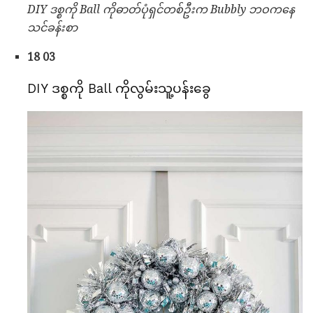
DIY ဒစ္စကို Ball ကိုဓာတ်ပုံရှင်တစ်ဦးက Bubbly ဘဝကနေ
သင်ခန်းစာ
18 03
DIY ဒစ္စကို Ball ကိုလွမ်းသူ့ပန်းခွေ