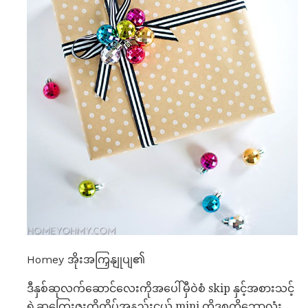
Homey အိုးအကြှနျုပျ၏
ဒီနှစ်ဆုလက်ဆောင်လေးကိုအပေါ်မှီဝဲစံ skip နှင့်အစားသင့်
ရဲ့ဆုကြေးဇူးကိုထိပ်အနည်းငယ် mini ကိုဒစ္စကိုဘောလုံး