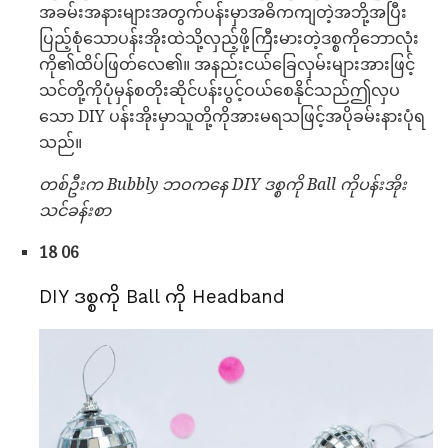
အခမ်းအနားများအတွက်ပန်းမှာအဓိကကျတဲ့အဘို့အပြီး
ပြည့်စုံသောပန်းအိုးထဲသို့လှည့်ဖို့ကြီးမားတဲ့ဒစ္စကိုဘောလုံး
ကို၏ထိပ်ဖြတ်လေ၏။ အနည်းငယ်ခြေလှမ်းများအားဖြင့်
သင်တို့ကိုပုံမှန်စတိုးဆိုင်ပန်းပွင့်ဝယ်စေနိုင်သည်ဤလှပ
သော DIY ပန်းအိုးမှာသူတို့ကိုအားမရသဖြင့်အပိုခမ်းနားပုံရ
သည်။
တစ်ဦးက Bubbly ဘဝကနေ DIY ဒစ္စကို Ball ကိုပန်းအိုး
သင်ခန်းစာ
18 06
DIY ဒစ္စကို Ball ကို Headband