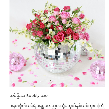
တစ်ဦးက Bubbly ဘဝ
ဂရုတစိုက်သင့်ရဲ့ခရစ္စမတ်ညစာသို့မဟုတ်နှစ်သစ်ကူးအကြို