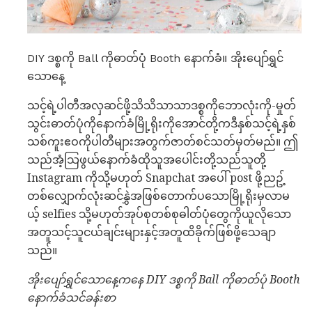
DIY ဒစ္စကို Ball ကိုဓာတ်ပုံ Booth နောက်ခံ။ အိုးပျော်ရွှင်
သောနေ့
သင့်ရဲ့ပါတီအလှဆင်ဖို့သိသိသာသာဒစ္စကိုဘောလုံးကို-မှုတ်
သွင်းဓာတ်ပုံကိုနောက်ခံမြို့ရိုးကိုအောင်တို့ကဒီနှစ်သင့်ရဲ့နှစ်
သစ်ကူးဧဝကိုပါတီများအတွက်ဇာတ်စင်သတ်မှတ်မည်။ ဤ
သည်အံ့သြဖွယ်နောက်ခံထိုသူအပေါင်းတို့သည်သူတို့
Instagram ကိုသို့မဟုတ် Snapchat အပေါ် post ဖို့ညဥ့်
တစ်လျှောက်လုံးဆင်နွှဲအဖြစ်တောက်ပသောမြို့ရိုးမှလာမ
ယ့် selfies သို့မဟုတ်အုပ်စုတစ်စုဓါတ်ပုံတွေကိုယူလိုသော
အတူသင့်သူငယ်ချင်းများနှင့်အတူထိခိုက်ဖြစ်ဖို့သေချာ
သည်။
အိုးပျော်ရွှင်သောနေ့ကနေ DIY ဒစ္စကို Ball ကိုဓာတ်ပုံ Booth
နောက်ခံသင်ခန်းစာ