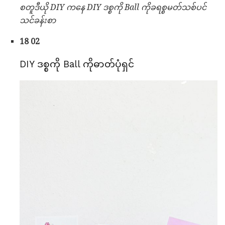
စတူဒီယို DIY ကနေ DIY ဒစ္စကို Ball ကိုခရစ္စမတ်သစ်ပင်
သင်ခန်းစာ
18 02
DIY ဒစ္စကို Ball ကိုဓာတ်ပုံရှင်