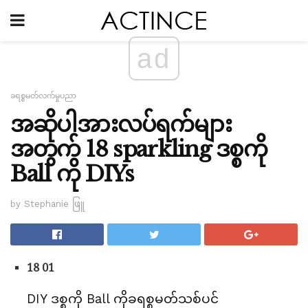
ad
ခရစ္စမတ်လက်မှုပညာ
အဆိုပါအားလပ်ရက်များ
အတွက် 18 sparkling ဒစ္စကို
Ball ကို DIYs
by Stephanie ဖြူ
18 01
DIY ဒစ္စကို Ball ကိုခရစ္စမတ်သစ်ပင်