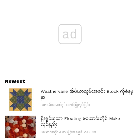
ad
Newest
Weathervane အိပ်ယာလွှမ်းအခင်း Block ကိုစံနမူ
နာ
အလယ်အလတ်ဂွမ်းစောင်ပြုလုပ်ခြင်း
ရိုးရှင်းသော Floating ဖယောင်းတိုင် Make
လုပ်နည်း
ဖယောင်းတိုင် & ဆပ်ပြာအခြေခံ MAKING