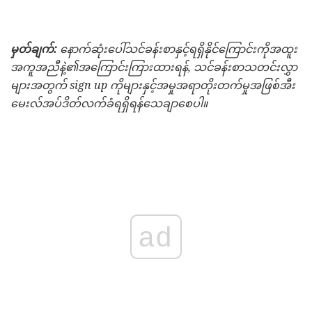
မှတ်ချက်:
နောက်ဆုံးပေါ်သင်ခန်းစာနှင့်ရရှိနိုင်ကြောင်းကိုအထူး
အကူအညီနဲ့၏အကြောင်းကြားထားရန်, သင်ခန်းစာသတင်းလွှာ
များအတွက် sign up ကိုများနှင့်အမှုအရာတိုးတက်မှုအဖြစ်အီး
မေးလ်အပ်ဒိတ်လက်ခံရရှိရန်သေချာစေပါ။
ad