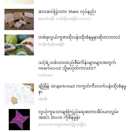
ဆားဆပ်ပြာဘား Make လုပ်နည်း
ဖယောင်းတိုင် & ဆပ်ပြာအခြေခံ MAKING
တစ်ခုလွယ်ကူဇာထိုးပန်းထိုးစံနမူနာဆိုတာဘာလဲ
ဇာထိုးပန်းထိုးအခြေခံ
သင့်ရဲ့သစ်သားထည်စီမံကိန်းများများအတွက်
Heartwood သို့မဟုတ်ကာသား?
လက်သမား
ချိုမြိန် Gingerbread ကကွတ်ကီးလက်ပန်းထိုးစံနမူ
နာ
ပန်းထိုး
လွယ်ကူသောချစ်ကြည်ရေးစတားအိပ်ယာလွှမ်း
အခင်း Block ကိုစံနမူနာ
BEGINNER တွေဂွမ်းစောင်ပြုလုပ်ခြင်း