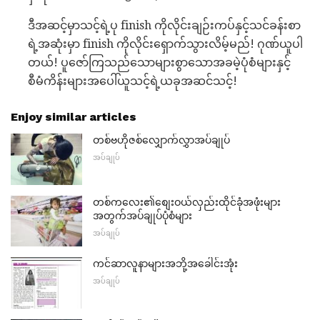
ဒီအဆင့်မှာသင့်ရဲ့ပု finish ကိုလိုင်းချဉ်းကပ်နှင့်သင်ခန်းစာ
ရဲ့အဆုံးမှာ finish ကိုလိုင်းရှောက်သွားလိမ့်မည်! ဂုဏ်ယူပါ
တယ်! ပူဇော်ကြသည်သောများစွာသောအခမဲ့ပုံစံများနှင့်
စီမံကိန်းများအပေါ်ယူသင့်ရဲ့ယခုအဆင်သင့်!
Enjoy similar articles
တစ်ဗဟိုဇစ်လျှောက်လွှာအပ်ချုပ်
အပ်ချုပ်
တစ်ကလေး၏စျေးဝယ်လှည်းထိုင်ခုံအဖုံးများ
အတွက်အပ်ချုပ်ပုံစံများ
အပ်ချုပ်
ကင်ဆာလူနာများအဘို့အခေါင်းအုံး
အပ်ချုပ်