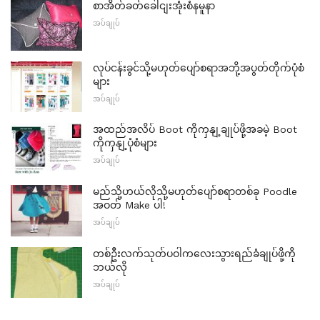
စာအိတ်ခတ်ခေါငျးအုံးစံနမူနာ
အပ်ချုပ်
လုပ်ငန်းခွင်သို့မဟုတ်ပျော်စရာအဘို့အပွတ်တိုက်ပုံစံ
များ
အပ်ချုပ်
အထည်အလိပ် Boot ကိုကှနျ့ချုပ်ဖို့အခမဲ့ Boot
ကိုကှနျ့ပုံစံများ
အပ်ချုပ်
မည်သို့ဟယ်လိုသို့မဟုတ်ပျော်စရာတစ်ခု Poodle
အဝတ် Make ပါ!
အပ်ချုပ်
တစ်ဦးလက်သုတ်ပဝါကလေးသွားရည်ခံချုပ်ဖို့ကို
ဘယ်လို
အပ်ချုပ်