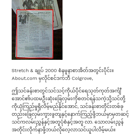
Stretch & ချုပ် 2000 စံနမူနာစာအိတ်အတွင်းပိုင်း။
About.com မှလိုင်စင်ဒက်ဘီ Colgrove,
ဤသင်ခန်းစာတွင်သင်သင့်ကိုယ်ပိုင်ရေသုတ်ကုတ်အင်္ကျီ
အောင်၏ပထမဦးဆုံးခြေလှမ်းကိုစတင်ရန်သကဲ့သို့သင်တို့
ကိုယုံကြည်မှုရှိလိမ့်မည်နိုင်အောင်, သင်ခန်းစာတိုင်းတစ်ခု
တည်းခြေလှမ်းကွားဖွတျနှင့်နောက်ကြည့်ဖို့ဘယ်မှာမှတဆင့်
သင်ကလမ်းညွှန်နှင့်အတူပုံစံနှင့်အတူ လာ. သောလမ်းညွန်
အတိုင်းလိုက်နာဖို့ဘယ်လိုလေ့လာသင်ယူပါလိမ့်မယ်။