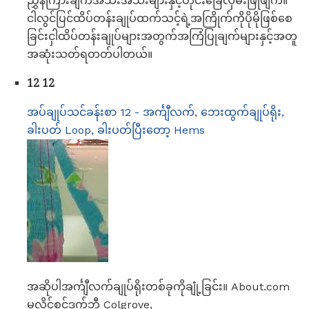
ညွှန်ကြားချက်အသီးအသီးများနှင့်တိုင်းခြေလှမ်းဖြိုဖျက်။
ငါလွင်ပြင်ထိပ်တန်းချုပ်ထက်သင့်ရဲ့အကြိုက်ကိုပိုမိုဖြစ်စေ
ခြင်းငှါထိပ်တန်းချုပ်များအတွက်အကြံပြုချက်များနှင့်အတူ
အဆုံးသတ်ရတတ်ပါတယ်။
12 12
အပ်ချုပ်သင်ခန်းစာ 12 - အင်္ကျီလက်, ဘေးထွက်ချုပ်ရိုး,
ခါးပတ် Loop, ခါးပတ်ပြီးတော့ Hems
အဆိုပါအင်္ကျီလက်ချုပ်ရိုးတစ်ခုကိုချုံ့ခြင်း။ About.com
မှလိုင်စင်ဒက်ဘီ Colgrove,