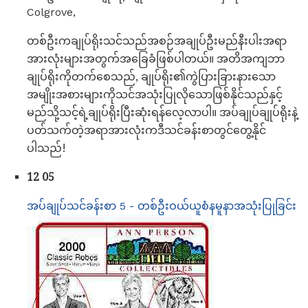
Colgrove,
တစ်ဦးကချုပ်ရိုးသင်သည်အစဉ်အချုပ်ဦးမည်နီးပါးအရာ
အားလုံးများအတွက်အခြေခံဖြစ်ပါတယ်။ အတိအကျဘာ
ချုပ်ရိုးကိုတက်စေသည်, ချုပ်ရိုး၏ကွဲပြားခြားနားသော
အမျိုးအစားများကိုသင်အသုံးပြုလိုသောဖြစ်နိုင်သည်နှင့်
မည်သို့သင့်ရဲ့ချုပ်ရိုးပြီးဆုံးရန်လေ့လာပါ။ အပ်ချုပ်ချုပ်ရိုးနဲ့
ပတ်သက်တဲ့အရာအားလုံးကဒီသင်ခန်းစာတွင်တွေ့နိုင်
ပါသည်!
12 05
အပ်ချုပ်သင်ခန်းစာ 5 - တစ်ဦးဝယ်ယူစံနမူနာအသုံးပြုခြင်း