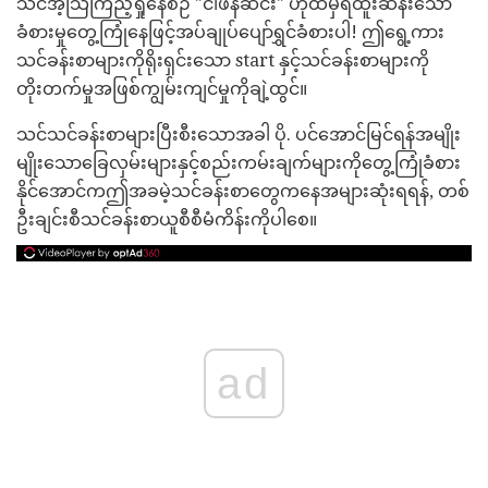
သင်အံ့သြကြည့်ရှုနေစဉ် "ငါဖန်ဆင်း" ဟုထံမှရထူးဆန်းသော
ခံစားမှုတွေ့ကြုံနေဖြင့်အပ်ချုပ်ပျော်ရွှင်ခံစားပါ! ဤရွေ့ကား
သင်ခန်းစာများကိုရိုးရှင်းသော start နှင့်သင်ခန်းစာများကို
တိုးတက်မှုအဖြစ်ကျွမ်းကျင်မှုကိုချဲ့ထွင်။
သင်သင်ခန်းစာများပြီးစီးသောအခါ ပို. ပင်အောင်မြင်ရန်အမျိုး
မျိုးသောခြေလှမ်းများနှင့်စည်းကမ်းချက်များကိုတွေ့ကြုံခံစား
နိုင်အောင်ကဤအခမဲ့သင်ခန်းစာတွေကနေအများဆုံးရရန်, တစ်
ဦးချင်းစီသင်ခန်းစာယူစီစီမံကိန်းကိုပါစေ။
ad