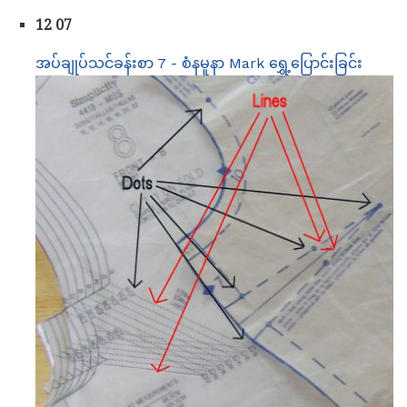
12 07
အပ်ချုပ်သင်ခန်းစာ 7 - စံနမူနာ Mark ရွှေ့ပြောင်းခြင်း