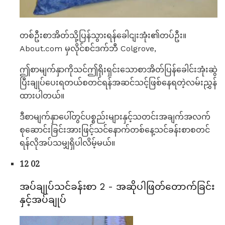
တစ်ဦးစာအိတ်သို့ပြန်သွားရန်ခေါငျးအုံး၏တပ်ဦး။
About.com မှလိုင်စင်ဒက်ဘီ Colgrove,
ဤစာမျက်နှာကိုသင်ဤရိုးရှင်းသောစာအိတ်ပြန်ခေါင်းအုံးဆွဲ
ပြီးချုပ်ပေးရတယ်စတင်ရန်အဆင်သင့်ဖြစ်နေရတဲ့လမ်းညွှန်
ထားပါတယ်။
ဒီစာမျက်နှာပေါ်တွင်ပစ္စည်းများနှင့်သတင်းအချက်အလက်
စုဆောင်းခြင်းအားဖြင့်သင်နောက်တစ်နေ့သင်ခန်းစာစတင်
ရန်လိုအပ်သမျှရှိပါလိမ့်မယ်။
12 02
အပ်ချုပ်သင်ခန်းစာ 2 - အဆိုပါဖြတ်တောက်ခြင်း
နှင့်အပ်ချုပ်