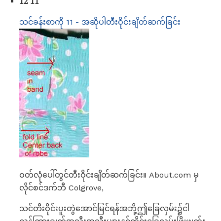
12 11
သင်ခန်းစာကို 11 - အဆိုပါတီးဝိုင်းချိတ်ဆက်ခြင်း
ဝတ်လုံပေါ်တွင်တီးဝိုင်းချိတ်ဆက်ခြင်း။ About.com မှ
လိုင်စင်ဒက်ဘီ Colgrove,
သင်တီးဝိုင်းပူးတွဲအောင်မြင်ရန်အဘို့ဤခြေလှမ်း၌ငါ