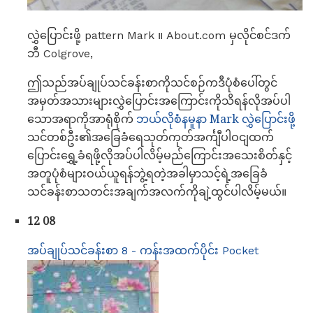
လွှဲပြောင်းဖို့ pattern Mark ။ About.com မှလိုင်စင်ဒက်
ဘီ Colgrove,
ဤသည်အပ်ချုပ်သင်ခန်းစာကိုသင်စဉ်ကဒီပုံစံပေါ်တွင်
အမှတ်အသားများလွှဲပြောင်းအကြောင်းကိုသိရန်လိုအပ်ပါ
သောအရာကိုအာရုံစိုက်
ဘယ်လိုစံနမူနာ Mark လွှဲပြောင်းဖို့
သင်တစ်ဦး၏အခြေခံရေသုတ်ကုတ်အင်္ကျီပါဝငျထက်
ပြောင်းရွှေ့ခံရဖို့လိုအပ်ပါလိမ့်မည်ကြောင်းအသေးစိတ်နှင့်
အတူပုံစံများဝယ်ယူရန်ဘွဲ့ရတဲ့အခါမှာသင့်ရဲ့အခြေခံ
သင်ခန်းစာသတင်းအချက်အလက်ကိုချဲ့ထွင်ပါလိမ့်မယ်။
12 08
အပ်ချုပ်သင်ခန်းစာ 8 - ကန်းအထက်ပိုင်း Pocket