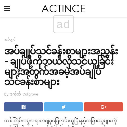
ad
အပ်ချုပ်
အပ်ချုပ်သင်ခန်းစာများအညွှန်း
- ချုပ်ဖို့ကိုဘယ်လိုသင်ယူခြင်း
များအတွက်အခမဲ့အပ်ချုပ်
သင်ခန်းစာများ
by ဒက်ဘီ Colgrove
တစ်ကြိမ်အမှုအရာတစျခုခြေလှမ်းယူပြီးနှင့်အခြားသူများကို