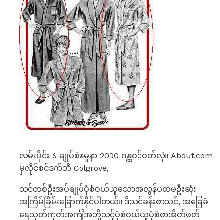
လမ်းပိုင်း & ချုပ်စံနမူနာ 2000 ဂန္ထဝင်ဝတ်လုံ။ About.com
မှလိုင်စင်ဒက်ဘီ Colgrove,
သင်တစ်ဦးအပ်ချုပ်ပုံစံဝယ်ယူသောအလွန်ပထမဦးဆုံး
အကြိမ်ခြိမ်းခြောက်နိုင်ပါတယ်။ ဒီသင်ခန်းစာသင်, အခြေခံ
ရေသုတ်ကုတ်အင်္ကျီအဘို့သင့်ပုံစံဝယ်ယူပုံစံစာအိတ်ဖတ်