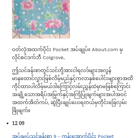
ဝတ်လုံအထက်ပိုင်း Pocket အပ်ချုပ်။ About.com မှ
လိုင်စင်ဒက်ဘီ Colgrove,
ဤသင်ခန်းစာတွင်သင်တို့အားငါရလဒ်များအလွန်
မာနထောင်လွှားဖြစ်လိမ့်မည်နှင့်ကလာနှစ်ပေါင်းများစွာအထိ
ကိုင်ထားပါလိမ့်မယ်ဒါကြောင့်လမ်းညွှန်ထဲမှာမဖြစ်ကြောင်း
အချို့သောအရိပ်အမြွက်နှင့်အကြံပြုချက်များအပါအဝင်
အထက်အိတ်ကပ်, ဆွဲပြီးချုပ်ပေးရတယ်မှတိုင်းခြေလှမ်း
ဖြိုဖျက်။
12 09
အပ်ချုပ်သင်ခန်းစာ 9 - ကန်းအောက်ပိုင်း Pocket