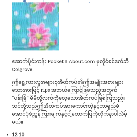
အောက်ပိုင်းကန်း Pocket ။ About.com မှလိုင်စင်ဒက်ဘီ
Colgrove,
ဤရွေ့ကားလူအများစုအိတ်ကပ်၏ဤအမျိုးအစားများ
သောအားဖြင့် rips အဘယ်ကြောင့်ဖြစ်သည့်အတွက်
"ပန်းခြံ" မိမိတို့လက်ကိုလေ့သောအိတ်ကပ်ဖြစ်ကြသည်။
သင်တို့သည်ဤအိတ်ကပ်အားကောင်းတဲ့နှင့်တာရှည်ခံ
အောင်ပုံစံညွှန်ကြားချက်နှင့်ငါ့ထောက်ပြကိုလိုက်နာပါလိမ့်
မယ်။
12 10