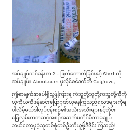
အပ်ချုပ်သင်ခန်းစာ 2 - ဖြတ်တောက်ခြင်းနှင့် Start ကို
အပ်ချုပ်။ About.com မှလိုင်စင်ဒက်ဘီ Colgrove,
ဤစာမျက်နှာပေါ်ရှိညွှန်ကြားချက်သူတို့သူတို့ကသူတို့ကိုကို
ယ့်ကိုယ်ကိုဖန်ဆင်းပြောဂုဏ်ယူနေကြသည်ရလဒ်များကိုရ
ပါလိမ့်မယ်ဒါလုပ်ငန်းစဉ်၏အသီးအသီးများနှင့်တိုင်း
ခြေလှမ်းကတဆင့်အစဉ်အဆက်မတိုင်မီဘာမှချုပ်
ဘယ်တော့မှခဲ့သူတစ်စုံတစ်ဦးကိုယူဖို့ဒီဇိုင်းကြသည်!