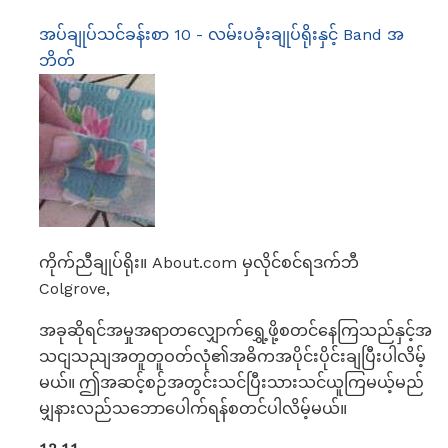
အပ်ချုပ်သင်ခန်းစာ 10 - လမ်းပခုံးချုပ်ရိုးနှင့် Band အ
ဘိတ်
ကိုက်ညီချုပ်ရိုး။ About.com မှလိုင်စင်ရဒက်ဘီ
Colgrove,
အခုဆိုရင်အမှုအရာတလျှောက်ရွှေ့ဖို့စတင်နေကြသည်နှင့်အ
သငျသညျအတူတူဝတ်လုံ၏အဓိကအပိုင်းပိုင်းချပြီးပါလိမ့်
မယ်။ ဤအဆင့်စဉ်အတွင်းသင်ပြီးသားသင်ယူကြမယ့်မည်
မျှနားလည်သဘောပေါက်ရန်စတင်ပါလိမ့်မယ်။