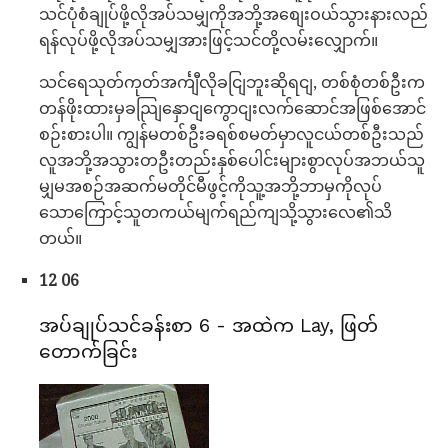
သင်ပုံစံချုပ်ဖို့လိုအပ်သမျှကိုအဘို့အစျေးဝယ်သွားနားလည်
ရန်လုပ်ဖို့လိုအပ်သမျှအားဖြင့်သင်တို့လမ်းလျှောက်။
သင်ရေသုတ်ကုတ်အင်္ကျီလိုခငျြဘူးဆိုရငျ, တစ်စုံတစ်ဦးက
တန်ဖိုးထားမှခညျြနှောငျကွောငျးလက်ဆောင်အဖြစ်အောင်
စဉ်းစားပါ။ ကျွန်မတစ်ဦးခရစ်စမတ်မှာလူငယ်တစ်ဦးသည်
လူအဘို့အသွားတဦးတည်းနှစ်ပေါင်းများစွာလုပ်အဘယ်သူ
မျှမအစဉ်အဆက်မတိုင်မီဖွင့်ကိုသူ့အဘို့ဘာမှကိုလုပ်
သောကြောင့်သူတကယ်မျက်ရည်ကျသို့သွားလေ၏သိ
တယ်။
12 06
အပ်ချုပ်သင်ခန်းစာ 6 - အထဲက Lay, ဖြတ်
တောက်ခြင်း