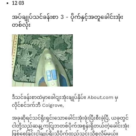
12 03
အပ်ချုပ်သင်ခန်းစာ 3 - ပိုက်နှင့်အတူခေါင်းအုံး
တစ်လုံး
ဒီသင်ခန်းစာထဲမှာခေါငျးအုံးချုပ်နှိပ်။ About.com မှ
လိုင်စင်ဒက်ဘီ Colgrove,
အခုဆိုရင်သင်ရိုးရှင်းသောခေါင်းအုံးဖုံးပြီးစီးခဲ့ပြီ, ယခုတွင်
ငါတို့သည်ဆနျ့ကငျြဘတစ်ပိုက်အစွန်းရှိတယ်တဲ့ခေါင်းအုံး
ဖြစ်စေခြင်းငှါချုပ်ရိုးသို့ပိုက်ထည့်သွင်းသို့စွလိမ့်မယ်။