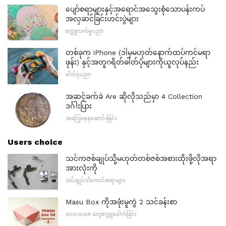
ပျော်စရာများနှင့်အရောင်အသွေးစုံသောပန်းကပ်
အလှဆင်ခြင်းဟင်းပွဲများ
စက္ကူလက်မှုပညာ
တစ်ခုက iPhone (ဒါမှမဟုတ်နောက်ထပ်ကင်မရာ
ဖုန်း) နှင့်အတူဂရိတ်ဓါတ်ပုံများကိုယူလုပ်နည်း
ဓါတ်ပုံပညာ
အဆင့်ခက်ခဲ Are ဆိုလိုသည်မှာ 4 Collection
ဒင်္ဂါးပြား
အကြွေစေ့စုဆောင်းခြင်း
Users choice
သင်ကဇစ်ချုပ်သို့မဟုတ်တစ်ဇစ်အစားထိုးဖို့လိုအရာ
အားလုံးကို
အပ်ချုပ်သိကောင်းစရာများ
Masu Box ကိုအဖုံးမူကွဲ 2 သင်ခန်းစာ
BEGINNER တွေစက္ကူခေါက်ခြင်း