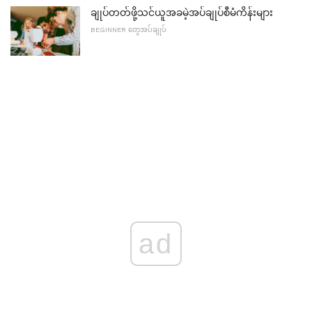
ချုပ်တတ်ဖို့သင်ယူအခမဲ့အပ်ချုပ်စီမံကိန်းများ
BEGINNER တွေအပ်ချုပ်
ad