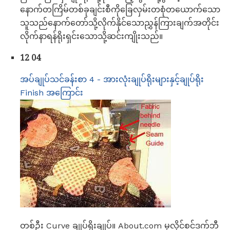
နောက်တကြိမ်တစ်ခုချင်းစီကိုခြေလှမ်းတစုံတယောက်သော
သူသည်နောက်တော်သို့လိုက်နိုင်သောညွှန်ကြားချက်အတိုင်း
လိုက်နာရန်ရိုးရှင်းသောသို့ဆင်းကျိုးသည်။
12 04
အပ်ချုပ်သင်ခန်းစာ 4 - အားလုံးချုပ်ရိုးများနှင့်ချုပ်ရိုး
Finish အကြောင်း
တစ်ဦး Curve ချုပ်ရိုးချုပ်။ About.com မှလိုင်စင်ဒက်ဘီ