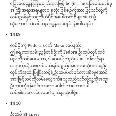
ခြေလှမ်းညွှန်ကြားချက်အားဖြင့် begin.The ခြေလှမ်းတစ်ခု
အကြီးအရာအရပျတစျခုလုံးဖြစ်စဉ်ကိုအားဖြင့်သင်တို့ကို
လမ်းညွှန်နှင့်သင့်ကိုယ်ပိုင်အပေါ်ထွက်စိမျး start ဖို့
လုံလောက်တဲ့သင်သည်သွန်သင်မည်ဖြစ်ပါသည်။
14 09
တစ်ဦးကို Fedora ဟက် Make လုပ်နည်း
ဤရွေ့ကားလမ်းညွန်တစ်ဦးကို Fedora ဦးထုပ်လုပ်သင်
မည်သို့သင်ပေးမသာ, ဒါပေမယ့်လည်း start ရန်သင့်ရာ
အရပ်ကဲ့သို့တစ်တစ်ပတ်ရစ်ပစ္စည်းအရောင်းဆိုင်ကနေဦး
ထုပ်ကိုအသုံးပြုပြီးသင့်ရဲ့ဦးထုပ်ပိတ်ပင်တားဆီးမှုအောင်
အားဖြင့်သင်တို့လမ်းလျှောက်။ သူသည်သင်တို့သူ့ကိုအထူး
ဦးထုပ်ကိုဖန်ဆင်းသဘောပေါက်လာသောအခါ
သင်၏အကောင်လေး၏မျက်နှာဆိုပါစို့။
14 10
ဦးထုပ် Shapers