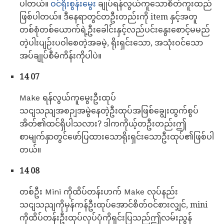
ပါတယ်။
ဝင်ရိုးစွန်းမွေး
ချုပ်ရန်လွယ်ကူသောစိတ်ကူးထည်
ဖြစ်ပါတယ်။ ဒီနေရာတွင်တဦးတည်းကို item နှင့်အတူ
တစ်စုံတစ်ယောက်ရဲ့ဦးခေါင်းနှင့်လည်ပင်းနွေးစောင့်မမည်
တဲ့ပါးပျဉ်းပဝါစေတဲ့အခမဲ့, ရိုးရှင်းသော, အသုံးဝင်သော
အပ်ချုပ်စီမံကိန်းကိုပါပဲ။
14 07
Make ရန်လွယ်ကူမွေးဦးထုပ်
သငျသညျအစဉျအမွဲနေတဲ့ဦးထုပ်အဖြစ်ချွေးထွက်စွပ်
အိတ်၏ထင်ရှိပါသလား? ဒါကကိုယ့်တဦးတည်းဤ
စာမျက်နှာတွင်ဖော်ပြထားသောရိုးရှင်းသောဦးထုပ်၏ဖြစ်ပါ
တယ်။
14 08
တစ်ဦး Mini ကိုထိပ်တန်းဟက် Make လုပ်နည်း
သငျသညျကိုမှန်ကန်ဦးထုပ်အောင်စိတ်ဝင်စားလျှင်, mini
ကိုထိပ်တန်းဦးထုပ်လုပ်ပုံကိုရှင်းပြသည်ဤလမ်းညွန်