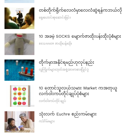
တစ်တိုက်ရိုက်လေလံမှာလေလံဆွဲရန်ကဘယ်လို
ရှေးဟောင်းစုဆောင်းခြင်း
10 အခမဲ့ SOCKS မျောက်ဇာထိုးပန်းထိုးပုံစံများ
BEGINNER ဇာထိုးပန်းထိုး
တိုက်မှာအနိုင်ရမည်ဟုလုပ်နည်း
လူကြိုက်များဘုတ်အဖွဲ့အားကစားပြိုင်ပွဲ
10 တောင်သူလယ်သမား Market ကအတုယူ
လက်ဝါးကပ်တိုင်ချုပ်ပုံစံများ
လက်ဝါးကပ်တိုင်ချုပ်
သုံးလက် Euchre စည်းကမ်းများ
ကဒ်ဂိမ်းများ