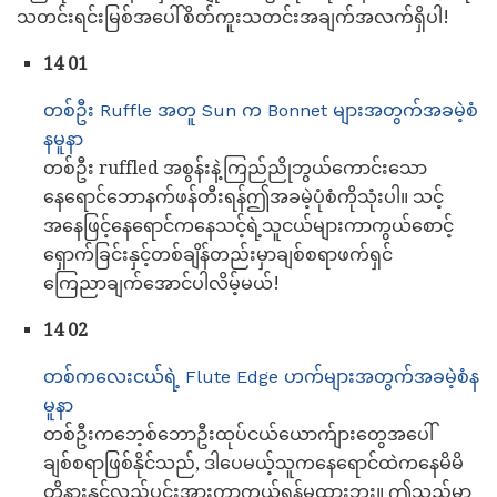
သတင်းရင်းမြစ်အပေါ်စိတ်ကူးသတင်းအချက်အလက်ရှိပါ!
14 01
တစ်ဦး Ruffle အတူ Sun က Bonnet များအတွက်အခမဲ့စံ
နမူနာ
တစ်ဦး ruffled အစွန်းနဲ့ကြည်ညိုဘွယ်ကောင်းသော
နေရောင်ဘောနက်ဖန်တီးရန်ဤအခမဲ့ပုံစံကိုသုံးပါ။ သင့်
အနေဖြင့်နေရောင်ကနေသင့်ရဲ့သူငယ်များကာကွယ်စောင့်
ရှောက်ခြင်းနှင့်တစ်ချိန်တည်းမှာချစ်စရာဖက်ရှင်
ကြေညာချက်အောင်ပါလိမ့်မယ်!
14 02
တစ်ကလေးငယ်ရဲ့ Flute Edge ဟက်များအတွက်အခမဲ့စံန
မူနာ
တစ်ဦးကဘေ့စ်ဘောဦးထုပ်ငယ်ယောက်ျားတွေအပေါ်
ချစ်စရာဖြစ်နိုင်သည်, ဒါပေမယ့်သူကနေရောင်ထဲကနေမိမိ
တို့နားနှင့်လည်ပင်းအားကာကွယ်ရန်မထားဘူး။ ဤသည်မှာ