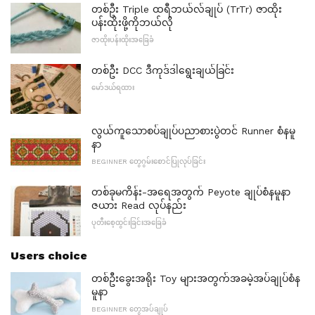
တစ်ဦး Triple ထရီဘယ်လ်ချုပ် (TrTr) ဇာထိုး
ပန်းထိုးဖို့ကိုဘယ်လို
ဇာထိုးပန်းထိုးအခြေခံ
တစ်ဦး DCC ဒီကုဒ်ဒါရွေးချယ်ခြင်း
မော်ဒယ်ရထား
လွယ်ကူသောစပ်ချုပ်ပညာစားပွဲတင် Runner စံနမူ
နာ
BEGINNER တွေဂွမ်းစောင်ပြုလုပ်ခြင်း
တစ်ခုမကိန်း-အရေအတွက် Peyote ချုပ်စံနမူနာ
ဇယား Read လုပ်နည်း
ပုတီးစေ့ထွင်းခြင်းအခြေခံ
Users choice
တစ်ဦးခွေးအရိုး Toy များအတွက်အခမဲ့အပ်ချုပ်စံန
မူနာ
BEGINNER တွေအပ်ချုပ်