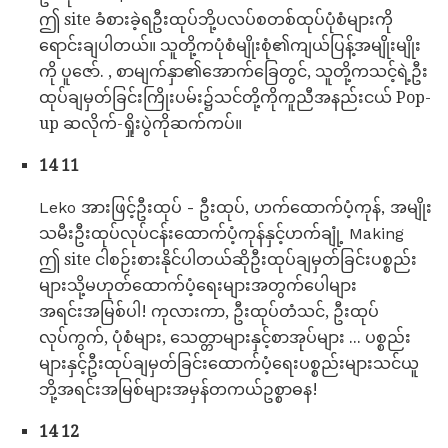
ဤ site ခံစားခဲ့ရဦးထုပ်ဘို့ပလပ်စတစ်ထုပ်ပုံစံများကို
ရောင်းချပါတယ်။ သူတို့ကပုံစံမျိုးစုံ၏ကျယ်ပြန့်အမျိုးမျိုး
ကို ပူဇော်. , စာမျက်နှာ၏အောက်ခြေတွင်, သူတို့ကသင့်ရဲ့ဦး
ထုပ်ချမှတ်ခြင်းကြိုးပမ်း၌သင်တို့ကိုကူညီအနည်းငယ် Pop-
up ဆလိုက်-ရှိုးပွဲကိုဆက်ကပ်။
14 11
Leko အားဖြင့်ဦးထုပ် - ဦးထုပ်, ဟက်ထောက်ပံ့ကုန်, အမျိုး
သမီးဦးထုပ်လုပ်ငန်းထောက်ပံ့ကုန်နှင့်ဟက်ချုံ့ Making
ဤ site ငါစဉ်းစားနိုင်ပါတယ်ဆိုဦးထုပ်ချမှတ်ခြင်းပစ္စည်း
များသို့မဟုတ်ထောက်ပံ့ရေးများအတွက်ပေါများ
အရင်းအမြစ်ပါ! ကုလားကာ, ဦးထုပ်တံသင်, ဦးထုပ်
လုပ်ကွက်, ပုံစံများ, သေတ္တာများနှင့်စာအုပ်များ ... ပစ္စည်း
များနှင့်ဦးထုပ်ချမှတ်ခြင်းထောက်ပံ့ရေးပစ္စည်းများသင်ယူ
ဘို့အရင်းအမြစ်များအမှန်တကယ်ဥစ္စာဓန!
14 12