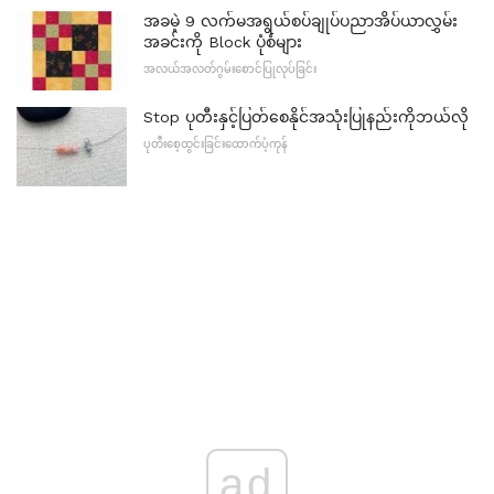
အခမဲ့ 9 လက်မအရွယ်စပ်ချုပ်ပညာအိပ်ယာလွှမ်း
အခင်းကို Block ပုံစံများ
အလယ်အလတ်ဂွမ်းစောင်ပြုလုပ်ခြင်း
Stop ပုတီးနှင့်ပြတ်စေနိုင်အသုံးပြုနည်းကိုဘယ်လို
ပုတီးစေ့ထွင်းခြင်းထောက်ပံ့ကုန်
ad