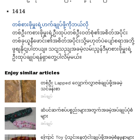
14 14
တစ်စားဖိုမှူးရဲ့ဟက်ချုပ်ဖို့ကိုဘယ်လို
တစ်ဦးကစားဖိုမှူးရဲ့ဦးထုပ်တစ်ဦးဝတ်စုံ၏အစိတ်အပိုင်း
တစ်ခုယူနီဖောင်း၏အစိတ်အပိုင်းသို့မဟုတ်ပဲပျော်စရာအဘို့
ဖွစျနိုငျပါတယျ။ သငျသညျအခမဲ့လမ်းညွန်ဒီမှာစားဖိုမှူးရဲ့
ဦးထုပ်ချုပ်ရန်ရှာတွေ့ပါလိမ့်မယ်။
Enjoy similar articles
တစ်ဦး Lapped လျှောက်လွှာဇစ်ချုပ်ဖို့အခမဲ့
သင်ခန်းစာ
အပ်ချုပ်
ဆံပင်ဆက်စပ်ပစ္စည်းများအတွက်အခမဲ့အပ်ချုပ်ပုံစံ
များ
အပ်ချုပ်
ကြောင် Toy ပုံသွင်းနေတဲ့ငါးချုပ်ဖို့အခမဲ့စံနမူနာများ