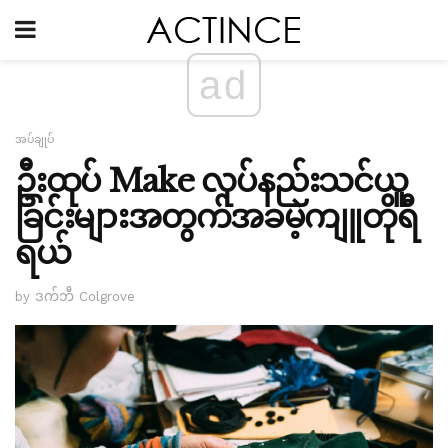
ad
အပ်ချုပ်
ဦးထုပ် Make လုပ်နည်းသင်ယူ
ခြင်းများအတွက်အခမဲ့ကျူတိုရီ
ရယ်
by ဒက်ဘီ Colgrove