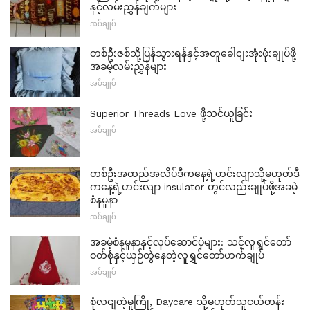
နှင့်လမ်းညွှန်ချက်များ
အပ်ချုပ်
တစ်ဦးဇစ်သို့ပြန်သွားရန်နှင့်အတူခေါငျးအုံးဖုံးချုပ်ဖို့
အခမဲ့လမ်းညွှန်များ
အပ်ချုပ်
Superior Threads Love ဖို့သင်ယူခြင်း
အပ်ချုပ်
တစ်ဦးအထည်အလိပ်ဒီကနေ့ရဲ့ဟင်းလျာသို့မဟုတ်ဒီ
ကနေ့ရဲ့ဟင်းလျာ insulator တွင်လည်းချုပ်ဖို့အခမဲ့
စံနမူနာ
အပ်ချုပ်
အခမဲ့စံနမူနာနှင့်လုပ်ဆောင်ပုံများ: သင့်လူရွှင်တော်
ဝတ်စုံနှင့်ယှဉ်တွဲနေတဲ့လူရွှင်တော်ဟက်ချုပ်
အပ်ချုပ်
စုံလငျတဲ့မူကြို, Daycare သို့မဟုတ်သူငယ်တန်း