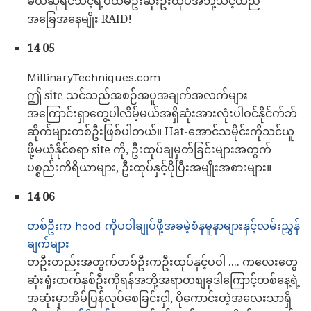
မယ်ဆိုရင်သင့်ရဲ့ပထမဦးဆုံးဦးထုပ်အဘို့သင့်ထည်
အခြေအနေမျိုး RAID!
14 05
MillinaryTechniques.com
ဤ site သင်သည်အစဉ်အပူအချက်အလက်များ
အကြောင်းရှာတွေ့ပါလိမ့်မယ်အရှိဆုံးအားလုံးပါဝင်နိုင်က်ဘ်
ဆိုက်များတစ်ဦးဖြစ်ပါတယ်။ Hat-အောင်သမိုင်းကိုသင်ယူ
ဖို့မယုံနိုင်စရာ site ကို, ဦးထုပ်ချမှတ်ခြင်းများအတွက်
ပစ္စည်းကိရိယာများ, ဦးထုပ်နှင့်ပိုပြီးအမျိုးအစားများ။
14 06
တစ်ဦးက hood ကိုပဝါချုပ်ဖို့အခမဲ့စံနမူနာများနှင့်လမ်းညွှန်
ချက်များ
တဦးတည်းအတွက်တစ်ဦးကဦးထုပ်နှင့်ပဝါ .... ကလေးတွေ
ဆုံးရှုံးထက်နှစ်ဦးကိုရန်အဘို့အရာတစျခုဒါကြောင့်တစ်နေ့ရဲ့
အဆုံးမှာအိမ်ပြန်လုပ်စေခြင်းငှါ, ပိုကောင်းတဲ့အလေးသာရှိ