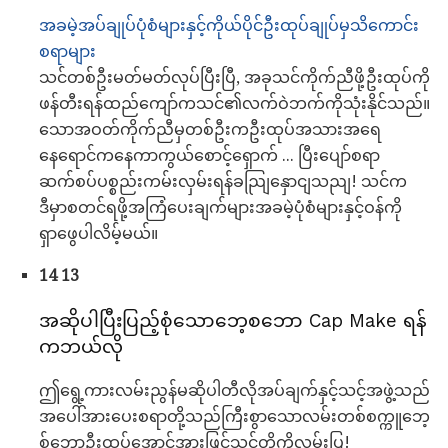
အခမဲ့အပ်ချုပ်ပုံစံများနှင့်ကိုယ်ပိုင်ဦးထုပ်ချုပ်မှသိကောင်း
စရာများ
သင်တစ်ဦးမတ်မတ်လုပ်ပြီးပြီ, အခုသင်ကိုက်ညီဖို့ဦးထုပ်ကို
ဖန်တီးရန်ထည်ကျော်ကသင်၏လက်ဝဲဘက်ကိုသုံးနိုင်သည်။
သောအဝတ်ကိုက်ညီမှတစ်ဦးကဦးထုပ်အသားအရေ
နေရောင်ကနေကာကွယ်စောင့်ရှောက် ... ပြီးပျော်စရာ
ဆက်စပ်ပစ္စည်းကမ်းလှမ်းရန်ခညျြနှောငျသညျ! သင်က
ဒီမှာစတင်ရဖို့အကြံပေးချက်များအခမဲ့ပုံစံများနှင့်ဝန်ကို
ရှာဖွေပါလိမ့်မယ်။
14 13
အဆိုပါပြီးပြည့်စုံသောဘေ့စဘော Cap Make ရန်
ကဘယ်လို
ဤရွေ့ကားလမ်းညွန်မဆိုပါတီလိုအပ်ချက်နှင့်သင့်အဖွဲ့သည်
အပေါ်အားပေးစရာတို့သည်ကြီးစွာသောလမ်းတစ်စက္ကူဘေ့
စ်ဘောဦးထုပ်အောင်အားဖြင့်သင်တို့ကိုလမ်းပြ!