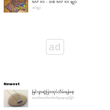
NAP Kit - တစ် NAP Kit ချုပ်
အပ်ချုပ်
ad
Newest
မြင်းခွာဆွဲပြားထုပ်သိမ်းရန်စေ့
အလယ်အလတ်လက်ဝတ်ရတနာလုပ်ခြင်း