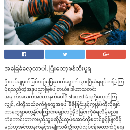
အခြေခံလေ့လာပါ, ပြီးတော့ဖန်တီးမှုရ!
ဦးထုပ်ချမှတ်ခြင်းစဉ်မြေးဆက်ရှောက်သွားပြီးခံရရပ်တန့်ခဲ့ကြ
ပုံရသည်တဲ့အနုပညာဖြစ်ပါတယ်။ ဒါဟာသတင်း
အချက်အလက်အင်တာနက်ပေါ်ရှိ shared ခံရဘို့မဟုတ်ကြ
လျှင်, ငါတို့သည်စက်ရုံတွေအပေါ်မှီခိုခြင်းနှင့်ကျွန်ုပ်တို့လိုချင်
တာတွေရှာတွေ့နိုင်ကြောင်းမျှော်လင့်မှီဝဲခြင်းကိုခံရလိမ့်မည်။
ကံကောင်းတာကမည်သူမဆိုဦးထုပ်အောင်ကိုစတင်ခွင့်ပြုလိမ့်
မည်ဟုအင်တာနက်နှင့်အမျိုးသမီးဦးထုပ်လုပ်ငန်းထောက်ပံ့ရေး