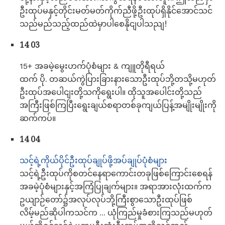
ဦးထုပ်မနှင့်တိုင်းမတ်မတ်ကိုက်ညီဖို့ဦးထုပ်ရှိနိုင်အောင်သင်
သည်မည်သည့်ထည်ထဲမှာပါစေနိုငျပါသညျ!
14 03
15+ အခမဲ့မွေးဟက်ပုံစံများ & ကျူတိုရီရယ်
ထက် ပို. တဆယ်ကွဲပြားခြားနားသောဦးထုပ်ဘို့တသို့မဟုတ်
ဦးထုပ်အပေါငျးတို့သကိုရွေးပါ။ ထိုသူအပေါင်းတို့သည်
အကြီးဖြစ်ကြပြီးရွေးချယ်စရာတစ်ခုကျယ်ပြန့်အမျိုးမျိုးကို
ဆက်ကပ်။
14 04
သင့်ရဲ့ကိုယ်ပိုင်ဦးထုပ်ချုပ်ဖို့အပ်ချုပ်ပုံစံများ
သင့်ရဲ့ဦးထုပ်ကိုစတင်နေရာကောင်းတခုဖြစ်ကြောင်းစေရန်
အခမဲ့ပုံစံများနှင့်အကြံပြုချက်များ။ အရာအားလုံးထက်က
ဥယျာဉ်တော်၌အလုပ်လုပ်ဘို့ကြီးစွာသောဦးထုပ်ဖြစ်
လိမ့်မည်ဆိုပါကသင်က ... ယုံကြည်မှုခံစားကြသည်မဟုတ်