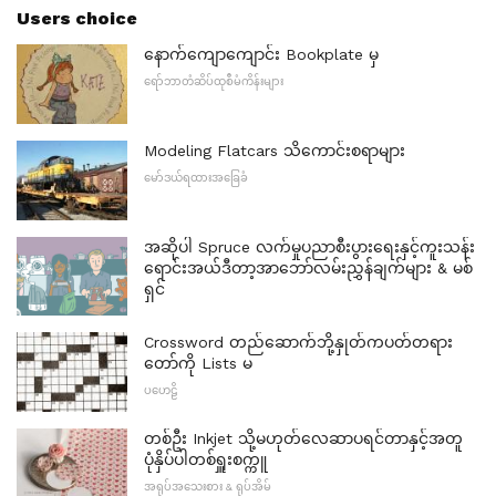
Users choice
နောက်ကျောကျောင်း Bookplate မှ
ရော်ဘာတံဆိပ်ထုစီမံကိန်းများ
Modeling Flatcars သိကောင်းစရာများ
မော်ဒယ်ရထားအခြေခံ
အဆိုပါ Spruce လက်မှုပညာစီးပွားရေးနှင့်ကူးသန်း
ရောင်းအယ်ဒီတာ့အာဘော်လမ်းညွှန်ချက်များ & မစ်
ရှင်
Crossword တည်ဆောက်ဘို့နှုတ်ကပတ်တရား
တော်ကို Lists မ
ပဟေဠိ
တစ်ဦး Inkjet သို့မဟုတ်လေဆာပရင်တာနှင့်အတူ
ပုံနှိပ်ပါတစ်ရှူးစက္ကူ
အရုပ်အသေးစား & ရုပ်အိမ်