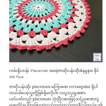
ကမ်းရိုးတန်း Placemat အခမဲ့ဇာထိုးပန်းထိုးစံနမူနာ။ ဖိုင်
ဘာ flux
ဇာထိုးပန်းထိုး placemats မကြာခဏ rectangular ရှိပါ
တယ်ဒါပေမဲ့သူတို့ဖြစ်ဖို့မလိုပါ။ သငျသညျအစား
ပတ်ပတ်လည် placemats သုံးပြီးအားဖြင့်သင့်ညစာစားပွဲ
မှာစတိုင်ပေါ်ထူးခြားတဲ့လှည့်ကွက်ထည့်ထားနိုင်ပါတယ်။ ဤ