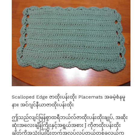
Scalloped Edge ဇာထိုးပန်းထိုး Placemats အခမဲ့စံနမူ
နာ။ အင်ဂျင်နီယာဇာထိုးပန်းထိုး
ဤသည်လျင်မြန်စွာထရီဘယ်လ်ဇာထိုးပန်းထိုးချုပ်, အဆိုး
ဆုံးအလေးချိန်ကြိုးနှင့်အရွယ်အစား J ကိုဇာထိုးပန်းထိုး
ချိတ်ကိုအသုံးပြုပြီးတက်အလုပ်လုပ်တယ်တစ်ခုလွယ်ကူ