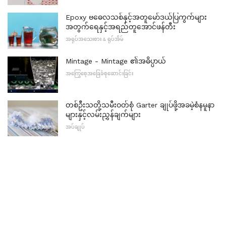
Epoxy ဗဓေလသစ်နှင့်အတူမော်ဒယ်ပြကွက်များ
အတွက်ရေနှင့်အရည်တူအောင်ဖန်တီး
အရုပ်အသေးစား & ရုပ်အိမ်
Mintage - Mintage ၏အဓိပ္ပာယ်
အကြွေစေ့အခြေခံစုဆောင်းခြင်း
တစ်ဦးသတို့သမီးဝတ်စုံ Garter ချုပ်ဖို့အခမဲ့စံနမူနာ
များနှင့်လမ်းညွှန်ချက်များ
အပ်ချုပ်