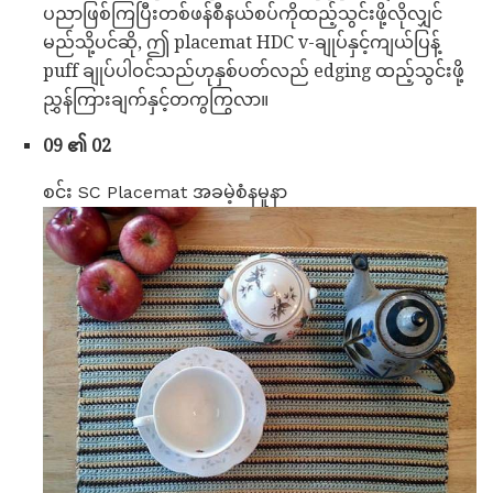
ပညာဖြစ်ကြပြီးတစ်ဖန်စီနယ်စပ်ကိုထည့်သွင်းဖို့လိုလျှင်
မည်သို့ပင်ဆို, ဤ placemat HDC v-ချုပ်နှင့်ကျယ်ပြန့်
puff ချုပ်ပါဝင်သည်ဟုနှစ်ပတ်လည် edging ထည့်သွင်းဖို့
ညွှန်ကြားချက်နှင့်တကွကြွလာ။
09 ၏ 02
စင်း SC Placemat အခမဲ့စံနမူနာ