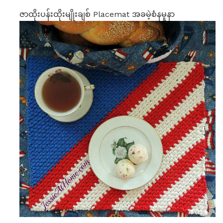
ဇာထိုးပန်းထိုးမျိုးချစ် Placemat အခမဲ့စံနမူနာ