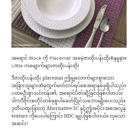
အရောင် Block ကို Placemat အခမဲ့ဇာထိုးပန်းထိုးစံနမူနာ။
Little ကမျောက်များဇာထိုးပန်းထိုး
ဒီဇာထိုးပန်းထိုး placemat ဤမျှလောက်များစွာသော
အခြားသူများထံမှထွက်မတ်တပ်ရပ်စေအရာနှစ်ခုရှိပါသည်။
ပထမဦးစွာသင်တန်း၏, အရောင်ပိတ်ဆို့ခြင်းဖြစ်ပါတယ်။
ဒါကဒီဇိုင်းစတိုင်တစ်ခုစူပါခေတ်ပြိုင်သဘောမျိုးပေးသည်။
ဒုတိယထူးခြားတဲ့ Alternative SC နှင့်ဤအပိုင်းအစအလွန်
texture ကိုပေးပါကြောင်း HDC ချုပ်ဖြစ်ပါတယ်။ လှသော
အဆင်း!