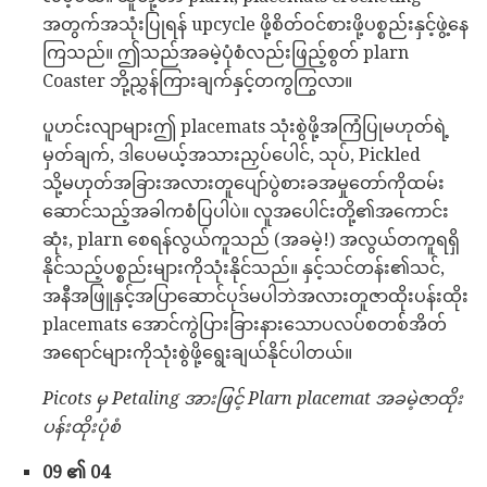
အတွက်အသုံးပြုရန် upcycle ဖို့စိတ်ဝင်စားဖို့ပစ္စည်းနှင့်ဖွဲ့နေ
ကြသည်။ ဤသည်အခမဲ့ပုံစံလည်းဖြည့်စွတ် plarn
Coaster ဘို့ညွှန်ကြားချက်နှင့်တကွကြွလာ။
ပူဟင်းလျာများဤ placemats သုံးစွဲဖို့အကြံပြုမဟုတ်ရဲ့
မှတ်ချက်, ဒါပေမယ့်အသားညှပ်ပေါင်, သုပ်, Pickled
သို့မဟုတ်အခြားအလားတူပျော်ပွဲစားခအမှုတော်ကိုထမ်း
ဆောင်သည့်အခါကစံပြပါပဲ။ လူအပေါင်းတို့၏အကောင်း
ဆုံး, plarn စေရန်လွယ်ကူသည် (အခမဲ့!) အလွယ်တကူရရှိ
နိုင်သည့်ပစ္စည်းများကိုသုံးနိုင်သည်။ နှင့်သင်တန်း၏သင်,
အနီအဖြူနှင့်အပြာဆောင်ပုဒ်မပါဘဲအလားတူဇာထိုးပန်းထိုး
placemats အောင်ကွဲပြားခြားနားသောပလပ်စတစ်အိတ်
အရောင်များကိုသုံးစွဲဖို့ရွေးချယ်နိုင်ပါတယ်။
Picots မှ Petaling အားဖြင့် Plarn placemat အခမဲ့ဇာထိုး
ပန်းထိုးပုံစံ
09 ၏ 04