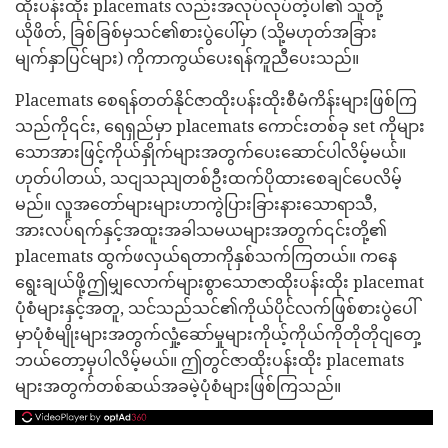
ထိုးပန်းထိုး placemats လည်းအလုပ်လုပ်တဲ့ပါ၏ သူတို့
ယိုဖိတ်, ခြစ်ခြစ်မှသင်၏စားပွဲပေါ်မှာ (သို့မဟုတ်အခြား
မျက်နှာပြင်များ) ကိုကာကွယ်ပေးရန်ကူညီပေးသည်။
Placemats စေရန်တတ်နိုင်ဇာထိုးပန်းထိုးစီမံကိန်းများဖြစ်ကြ
သည်ကို၎င်း, ရေရှည်မှာ placemats ကောင်းတစ်ခု set ကိုများ
သောအားဖြင့်ကိုယ်နှိုက်များအတွက်ပေးဆောင်ပါလိမ့်မယ်။
ဟုတ်ပါတယ်, သငျသညျတစ်ဦးထက်ပိုထားစေချင်ပေလိမ့်
မည်။ လူအတော်များများဟာကွဲပြားခြားနားသောရာသီ,
အားလပ်ရက်နှင့်အထူးအခါသမယများအတွက်၎င်းတို့၏
placemats ထွက်ဖလှယ်ရတာကိုနှစ်သက်ကြတယ်။ ကနေ
ရွေးချယ်ဖို့ဤမျှလောက်များစွာသောဇာထိုးပန်းထိုး placemat
ပုံစံများနှင့်အတူ, သင်သည်သင်၏ကိုယ်ပိုင်လက်ဖြစ်စားပွဲပေါ်
မှာပုံစံမျိုးများအတွက်လှုံ့ဆော်မှုများကိုယ့်ကိုယ်ကိုတိုတိုငျတှေ့
ဘယ်တော့မှပါလိမ့်မယ်။ ဤတွင်ဇာထိုးပန်းထိုး placemats
များအတွက်တစ်ဆယ်အခမဲ့ပုံစံများဖြစ်ကြသည်။