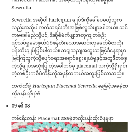
Sewrella
Sewrella အဆိုပါ harlequin ချုပ်ဒီကိုခေါ်ပေမယ့်သူက
လည်းအဆိုပါကက်သရင်းဘီးအဖြစ်လူသိများပါတယ်။ သင်
ကမခေါ်မည်သို့ပင်, ဒီဆိုစီမံကိနျးအတှကျတစ်ဦး
ရင်သပ်ရှုမောဖွယ်ပုံစံဖန်တီးသောအဆင်းလှခေတ်မီဇာထိုး
ပန်းထိုးချုပ်ဖြစ်ပါတယ်။ သငျသညျအထူးသဖြင့်ဒီနေရာမှာ
မြင်ကြသူကဲ့သို့ပျော်စရာအရောင်ရွေးချယ်မှုနှင့်အတူဒီတစ်ခု
ကဲ့သို့ချုပ်အသုံးပြုတဲ့အခါတစ်ခု placemat သကဲ့သို့ရိုးရှင်း
တဲ့တစ်ဦးကစီမံကိန်းကိုအမှန်တကယ်အထူးဖြစ်လာသည်။
ဘက်တီရဲ့ Harlequin Placemat Sewrella နေဖြင့်အခမဲ့ဇာ
ထိုးပန်းထိုးပုံစံ
09 ၏ 08
ကမ်းရိုးတန်း Placemat အခမဲ့ဇာထိုးပန်းထိုးစံနမူနာ