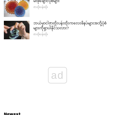
မီးဖိုချောင်ပုံစံများ
ဇာထိုးပန်းထိုး
ဘယ်မှာငါဇာထိုးပန်းထိုးကလေးဖိနပ်များအဘို့ပုံစံ
များကိုရှာပါနိုင်သလား?
ဇာထိုးပန်းထိုး
ad
Newest