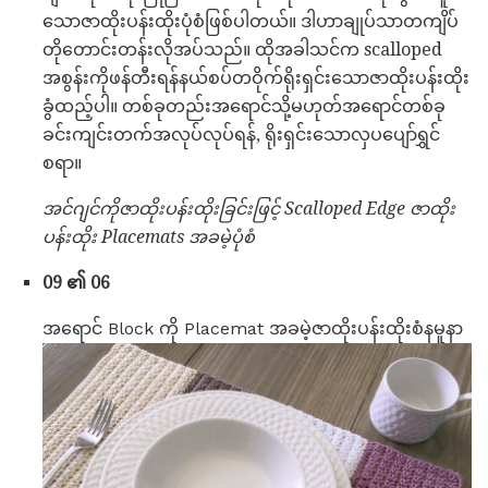
သောဇာထိုးပန်းထိုးပုံစံဖြစ်ပါတယ်။ ဒါဟာချုပ်သာတကျိပ်
တိုတောင်းတန်းလိုအပ်သည်။ ထိုအခါသင်က scalloped
အစွန်းကိုဖန်တီးရန်နယ်စပ်တဝိုက်ရိုးရှင်းသောဇာထိုးပန်းထိုး
ခွံထည့်ပါ။ တစ်ခုတည်းအရောင်သို့မဟုတ်အရောင်တစ်ခု
ခင်းကျင်းတက်အလုပ်လုပ်ရန်, ရိုးရှင်းသောလှပပျော်ရွှင်
စရာ။
အင်ဂျင်ကိုဇာထိုးပန်းထိုးခြင်းဖြင့် Scalloped Edge ဇာထိုး
ပန်းထိုး Placemats အခမဲ့ပုံစံ
09 ၏ 06
အရောင် Block ကို Placemat အခမဲ့ဇာထိုးပန်းထိုးစံနမူနာ