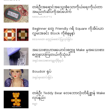
တစ်ဦးအရောင်အသွေးစုံသောကိုယ်ရေးကိုယ်တာ
အမည်တံဆိပ်ကိုအပ်ပေါက်
NEEDLECRAFTS
Beginner တွေ Friendly ဂရိ Square ကိုအိပ်ယာ
လွှမ်းအခင်း Block ကိုစံနမူနာ
BEGINNER တွေဂွမ်းစောင်ပြုလုပ်ခြင်း
အသေးစားဟာဖယောင်းစက္ကူ Make မှအသေးစား
စက္ကူလာကြတယ်ကိုသုံးပါ
အရုပ်အသေးစားကျူတိုရီရယ်
Boudoir ရုပ်
အရုပ်စုဆောင်းခြင်း
တစ်ဦး Teddy Bear လေဘောလုံးတိရိစ္ဆာန် Make
လုပ်နည်း
မျှော