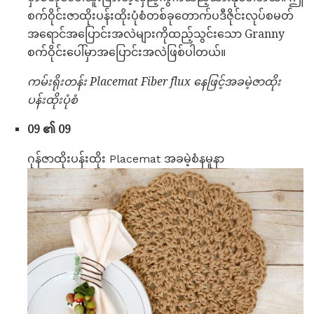
စက်ဝိုင်းဇာထိုးပန်းထိုးပုံစံတစ်ခုတောက်ပဒီဇိုင်းလုပ်စမတ်
အရောင်အပြောင်းအလဲများကိုထည့်သွင်းသော Granny
စက်ဝိုင်းပေါ်မှာအပြောင်းအလဲဖြစ်ပါတယ်။
ကမ်းရိုးတန်း Placemat Fiber flux နေဖြင့်အခမဲ့ဇာထိုး
ပန်းထိုးပုံစံ
09 ၏ 09
ဂုန်ဇာထိုးပန်းထိုး Placemat အခမဲ့စံနမူနာ