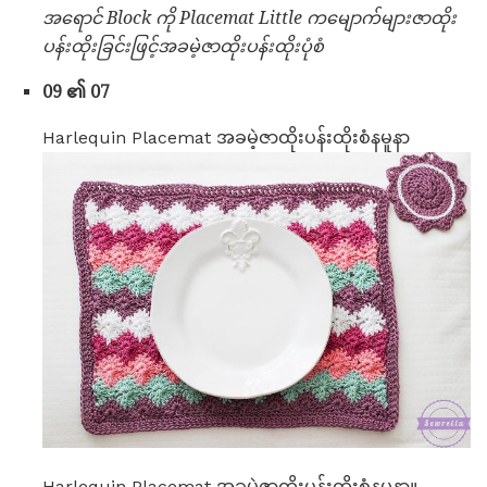
အရောင် Block ကို Placemat Little ကမျောက်များဇာထိုး
ပန်းထိုးခြင်းဖြင့်အခမဲ့ဇာထိုးပန်းထိုးပုံစံ
09 ၏ 07
Harlequin Placemat အခမဲ့ဇာထိုးပန်းထိုးစံနမူနာ
Harlequin Placemat အခမဲ့ဇာထိုးပန်းထိုးစံနမူနာ။