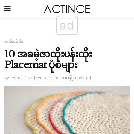
ad
ဇာထိုးပန်းထိုး
10 အခမဲ့ဇာထိုးပန်းထိုး
Placemat ပုံစံများ
by edited / Kathryn Vercillo အားဖြင့် updated