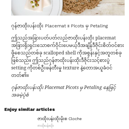
ဂုန်ဇာထိုးပန်းထိုး Placemat ။ Picots မှ Petaling
ဤသည်အခြားပတ်ပတ်လည်ဇာထိုးပန်းထိုး placemat
အခြားရိုးရှင်းသောစက်ဝိုင်းပေမယ့်ဒီအချိန်ဒီဇိုင်းစိတ်ဝင်စား
ဖို့စေသည်တစ်ခု scalloped shell ကိုအစွန်းနှင့်အတူတစ်ခု
ဖြစ်သည်။ ဤသည်ဂုန်ဇာထိုးပန်းထိုးဒီဇိုင်းသင့်စားပွဲ
setting ကိုတစ်ဦးဖန်တီးမှု texture နဲ့တောအယူခံဝင်
တတ်၏။
ဂုန်ဇာထိုးပန်းထိုး Placemat Picots မှ Petaling နေဖြင့်
အခမဲ့ပုံစံ
Enjoy similar articles
ဇာထိုးပန်းထိုးမိုးစ Cloche
ဇာထိုးပန်းထိုး