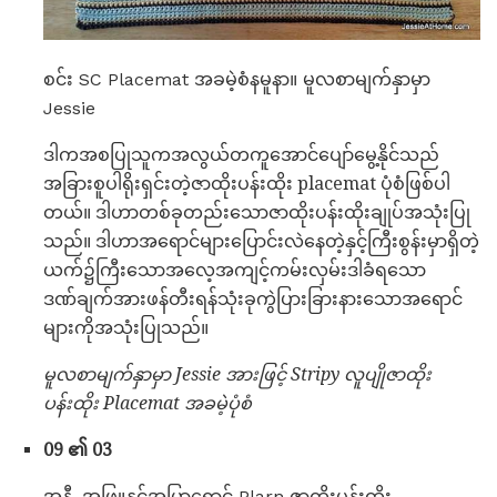
စင်း SC Placemat အခမဲ့စံနမူနာ။ မူလစာမျက်နှာမှာ
Jessie
ဒါကအစပြုသူကအလွယ်တကူအောင်ပျော်မွေ့နိုင်သည်
အခြားစူပါရိုးရှင်းတဲ့ဇာထိုးပန်းထိုး placemat ပုံစံဖြစ်ပါ
တယ်။ ဒါဟာတစ်ခုတည်းသောဇာထိုးပန်းထိုးချုပ်အသုံးပြု
သည်။ ဒါဟာအရောင်များပြောင်းလဲနေတဲ့နှင့်ကြီးစွန်းမှာရှိတဲ့
ယက်၌ကြီးသောအလေ့အကျင့်ကမ်းလှမ်းဒါခံရသော
ဒဏ်ချက်အားဖန်တီးရန်သုံးခုကွဲပြားခြားနားသောအရောင်
များကိုအသုံးပြုသည်။
မူလစာမျက်နှာမှာ Jessie အားဖြင့် Stripy လူပျိုဇာထိုး
ပန်းထိုး Placemat အခမဲ့ပုံစံ
09 ၏ 03
အနီ, အဖြူနှင့်အပြာရောင် Plarn ဇာထိုးပန်းထိုး