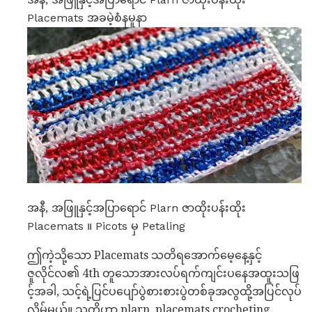
Placemats အခမဲ့စံနမူနာ
အနီ, အဖြူနှင့်အပြာရောင် Plarn ဇာထိုးပန်းထိုး
Placemats ။ Picots မှ Petaling
ဤကဲ့သို့သော Placemats သတိရအောက်မေ့နေ့နှင့်
ဇူလိုင်လ၏ 4th တူသောအားလပ်ရက်ကျင်းပနေအထူးသဖြ
င့်အခါ, သင့်ရဲ့ပြင်ပပျော်ပွဲစားစားပွဲတစ်ခုအလွထို့အပြင်လုပ်
လိမ့်မယ်။ သူတို့ဟာ plarn, placemats crocheting