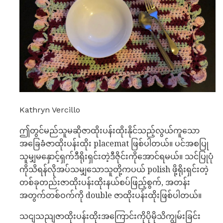
Kathryn Vercillo
ဤတွင်မည်သူမဆိုဇာထိုးပန်းထိုးနိုင်သည့်လွယ်ကူသော
အခြေခံဇာထိုးပန်းထိုး placemat ဖြစ်ပါတယ်။ ပင်အစပြု
သူမျှမနှောင့်ရှက်ဒီရိုးရှင်းတဲ့ဒီဇိုင်းကိုအောင်ရမယ်။ သင်ပြုပုံ
ကိုသိရန်လိုအပ်သမျှသောသူတို့ကပယ် polish ဖို့ရိုးရှင်းတဲ့
တစ်ခုတည်းဇာထိုးပန်းထိုးနယ်စပ်ဖြည့်စွက်, အတန်း
အတွက်တစ်ဝက်ကို double ဇာထိုးပန်းထိုးဖြစ်ပါတယ်။
သငျသညျဇာထိုးပန်းထိုးအကြောင်းကိုပိုမိုသိကျွမ်းခြင်း