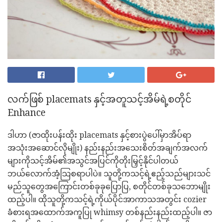
လက်ဖြစ် placemats နှင့်အတူသင့်အိမ်ရဲ့စတိုင်
Enhance
ဒါဟာ (ဇာထိုးပန်းထိုး placemats နှင့်စားပွဲပေါ်မှာအိပ်ရာ
အသုံးအဆောင်လိုမျိုး) နည်းနည်းအသေးစိတ်အချက်အလက်
များကိုသင့်အိမ်၏အသွင်အပြင်ကိုတိုးမြှင့်နိုင်ပါတယ်
ဘယ်လောက်အံ့သြစရာပါပဲ။ သူတို့ကသင့်ရဲ့ဧည့်သည်များသင်
မည်သူတွေအကြောင်းတစ်ခုခုပြောပြ, စတိုင်တစ်ခုသဘောမျိုး
ထည့်ပါ။ ထိုသူတို့ကသင့်ရဲ့ကိုယ်ပိုင်အာကာသအတွင်း cozier
ခံစားရအထောက်အကူပြု whimsy တစ်နည်းနည်းထည့်ပါ။ ဇာ