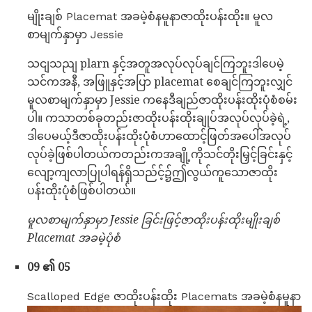
မျိုးချစ် Placemat အခမဲ့စံနမူနာဇာထိုးပန်းထိုး။ မူလ
စာမျက်နှာမှာ Jessie
သငျသညျ plarn နှင့်အတူအလုပ်လုပ်ချင်ကြဘူးဒါပေမဲ့
သင်ကအနီ, အဖြူနှင့်အပြာ placemat စေချင်ကြဘူးလျှင်
မူလစာမျက်နှာမှာ Jessie ကနေဒီချည်ဇာထိုးပန်းထိုးပုံစံစမ်း
ပါ။ ကသာတစ်ခုတည်းဇာထိုးပန်းထိုးချုပ်အလုပ်လုပ်ခဲ့ရဲ့,
ဒါပေမယ့်ဒီဇာထိုးပန်းထိုးပုံစံဟာထောင့်ဖြတ်အပေါ်အလုပ်
လုပ်ခဲ့ဖြစ်ပါတယ်ကတည်းကအချို့ကိုသင်တိုးမြှင့်ခြင်းနှင့်
လျော့ကျလာပြုပါရန်ရှိသည်င့်၌ဤလွယ်ကူသောဇာထိုး
ပန်းထိုးပုံစံဖြစ်ပါတယ်။
မူလစာမျက်နှာမှာ Jessie ခြင်းဖြင့်ဇာထိုးပန်းထိုးမျိုးချစ်
Placemat အခမဲ့ပုံစံ
09 ၏ 05
Scalloped Edge ဇာထိုးပန်းထိုး Placemats အခမဲ့စံနမူနာ