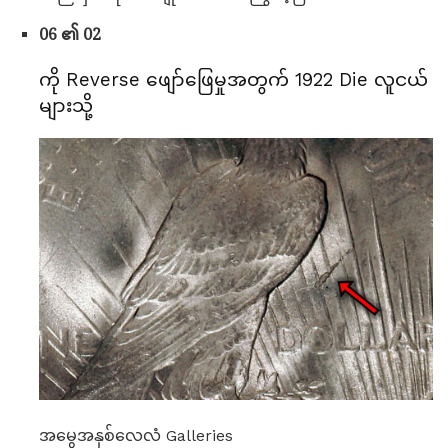
06 ၏ 02
ကို Reverse ဖျော်ဖြေမှုအတွက် 1922 Die လူငယ်
များသို့
အမွေအနှစ်လေလံ Galleries