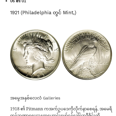
06 ၏ 01
1921 (Philadelphia တွင် Mint,)
အမွေအနှစ်လေလံ Galleries
1918 ၏ Pitmann ကအက်ဥပဒေကိုလိုက်နာစေရန်, အမေရိ
ကန်ဘဏ္ဍာရေးဌာနကဟောင်းမော်ဂန်ဒေါ်လာဒီဇိုင်းကို