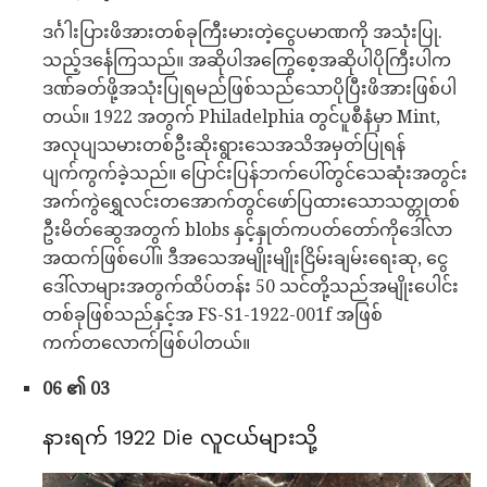
ဒင်္ဂါးပြားဖိအားတစ်ခုကြီးမားတဲ့ငွေပမာဏကို အသုံးပြု.
သည့်ဒင်္နေကြသည်။ အဆိုပါအကြွေစေ့အဆိုပါပိုကြီးပါက
ဒဏ်ခတ်ဖို့အသုံးပြုရမည်ဖြစ်သည်သောပိုပြီးဖိအားဖြစ်ပါ
တယ်။ 1922 အတွက် Philadelphia တွင်ပူစီနံမှာ Mint,
အလုပျသမားတစ်ဦးဆိုးရွားသေအသိအမှတ်ပြုရန်
ပျက်ကွက်ခဲ့သည်။ ပြောင်းပြန်ဘက်ပေါ်တွင်သေဆုံးအတွင်း
အက်ကွဲရွှေလင်းတအောက်တွင်ဖော်ပြထားသောသတ္တုတစ်
ဦးမိတ်ဆွေအတွက် blobs နှင့်နှုတ်ကပတ်တော်ကိုဒေါ်လာ
အထက်ဖြစ်ပေါ်။ ဒီအသေအမျိုးမျိုးငြိမ်းချမ်းရေးဆု, ငွေ
ဒေါ်လာများအတွက်ထိပ်တန်း 50 သင်တို့သည်အမျိုးပေါင်း
တစ်ခုဖြစ်သည်နှင့်အ FS-S1-1922-001f အဖြစ်
ကက်တလောက်ဖြစ်ပါတယ်။
06 ၏ 03
နားရက် 1922 Die လူငယ်များသို့