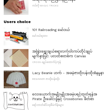
ကဒ်ကို MAGIC TRICKS
Users choice
101 Railroading မော်ဒယ်
မော်ဒယ်ရထား
အခြားရွေးချယ်စရာလက်ဝါးကပ်တိုင်ချုပ်
မျက်နှာပြင်: ပလတ်စတစ်က Canvas
CROSS-ချုပ်ထောက်ပံ့ကုန်
Lacy Beanie ဟက် - အခမဲ့ဇာထိုးပန်းထိုးစံနမူနာ
BEGINNER ဇာထိုးပန်းထိုး
လေးယောက်အမျိုးမျိုးအခမဲ့ပရင့်ထုတ်ရန်အ
Pirate ဦးခေါင်းခွံနှင့် Crossbones ဖိတ်စာ
ရော်ဘာတံဆိပ်ထုစီမံကိန်းများ