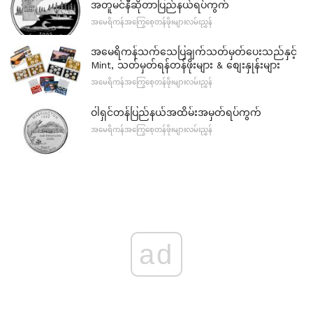
အတူမင်နီဆိုတာပြည်နယ်ရပ်ကွက်
အမေရိကန်အကြွေစေ့တန်ဖိုးများလမ်းညွှန်
အမေရိကန်သက်သေပြချက်သတ်မှတ်ပေးသည်နှင့်
Mint, သတ်မှတ်ရန်တန်ဖိုးများ & စျေးနှုန်းများ
အမေရိကန်အကြွေစေ့တန်ဖိုးများလမ်းညွှန်
ဝါရှင်တန်ပြည်နယ်အထိမ်းအမှတ်ရပ်ကွက်
အမေရိကန်အကြွေစေ့တန်ဖိုးများလမ်းညွှန်
ad