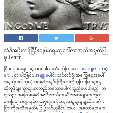
အဲဒီအဖိုးတန်ငြိမ်းချမ်းရေးဆုဒေါ်လာအသိအမှတ်ပြု
မှ Learn
ငြိမ်းချမ်းရေး, ငွေတစ်ဒေါ်လာသိမှတ်ကြလော့
သော့ချက်ရက်စွဲ
များ
, ရှားပါးခြင်း,
အမျိုးပေါင်း
သင်တစ်ဦးအကြွေစေ့အပေါ်
အနည်းငယ်ကှဲလှဲယင်း၏တန်ဖိုးကြီးမားတဲ့ကွဲပြားခြားနားမှု
ဆိုလိုနိုငျကွောငျးနားလည်သဘောပေါက်ကူညီပေးပါမည်။ သ
ငျသညျအကြွေစေ့၏အသီးအသီးအမျိုးအစားများအတွက်
ဖော်ပြချက်များနှင့်ဓာတ်ပုံများကိုလေ့လာခွငျးဖွငျ့ထိုအဒင်္ဂါး
ပြားကိုအသိအမှတ်မပြုဖို့သင်ယူနိုင်ပါတယ်။ အတော်များများ