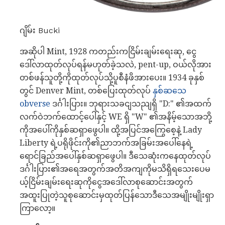
ဂျိမ်း Bucki
အဆိုပါ Mint, 1928 ကတည်းကငြိမ်းချမ်းရေးဆု, ငွေ
ဒေါ်လာထုတ်လုပ်ရန်မဟုတ်ခဲ့သလဲ, pent-up, ဝယ်လိုအား
တစ်ဖန်သူတို့ကိုထုတ်လုပ်သို့ပူစီနံဖိအားပေး။ 1934 ခုနှစ်
တွင် Denver Mint, တစ်ပြေးထုတ်လုပ်
နှစ်ဆသေ
obverse
ဒင်္ဂါးပြား။ ဘုရားသခငျသညျရှိ "D:" ၏အထက်
လက်ဝဲဘက်ထောင့်ပေါ်နှင့် WE ရှိ "W" ၏အနိမ့်သောအဘို့
ကိုအပေါ်ကိုနှစ်ဆရှာဖွေပါ။ ထို့အပြင်အကြွေစေ့နဲ့ Lady
Liberty ရဲ့ပရိုဖိုင်းကို၏ညာဘက်အခြမ်းအပေါ်နေရဲ့
ရောင်ခြည်အပေါ်နှစ်ဆရှာဖွေပါ။ ဒီသေဆုံးကနေထုတ်လုပ်
ဒင်္ဂါးပြား၏အရေအတွက်အတိအကျကိုမသိရှိရသေးပေမ
ယ့်ငြိမ်းချမ်းရေးဆုကိုငွေအဒေါ်လာစုဆောင်းအတွက်
အထူးပြုတဲ့သူစုဆောင်းမှထုတ်ပြန်သောဒီသေအမျိုးမျိုးရှာ
ကြာလော့။