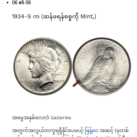
06 ၏ 06
1934-S က (ဆန်ဖရန်စစ္စကို Mint,)
အမွေအနှစ်လေလံ Galleries
အတွက်အလွယ်တကူရရှိနိုင်ပေမယ့်
ဖြန့်ဝေ
အဆင့် (မှတစ်