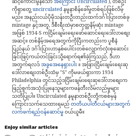
ဆင့်ကောင်းမွန်သော
အကြောင်း Uncirculated
), တစ်ဦး
ကိုရှာတွေ့
uncirculated
နမူနာစိန်ခေါ်မှုတစ်ရပ်ဖြစ်လိမ့်
မည်။ အနည်းငယ်ပိုမိုသန်းတဦးတည်းထက်ဒင်္ဂါးပြားတစ်ခု
mintage နှင့်အတူ, ဒီစီးရီးထဲမှာစတုတ္ထနိမ့်ဆုံး mintage
အဖြစ် 1934-S ကငြိမ်းချမ်းရေးဖော်ဆောင်ရေးဒေါ်လာစျေး
အဆင့်။ တစ်နိမ့်အရေအတွက်ကိုပြီးကတည်းက ပူစီနံ
ပြည်နယ် ဒင်္ဂါးပြားဟာနှစ်ပေါင်းတစ်လျှောက်လုံးစုဆောင်း
ခြင်းဖြင့်ကယ်တင်ခြင်းသို့ရောက်ရ၏ခဲ့ကြသည်, ဒီဟာ
အတွက်ရလဒ်
အခွအေနေရှားပါး
။ အခြားငြိမ်းချမ်းရေးဆု
ဒေါ်လာစျေးတစ်ဦးထံမှ "S" ကိုမဖယ်ရှားကာ 1934
Philadelphia တွင်သည့်ဒင်္ငြိမ်းချမ်းရေးဆုဒေါ်လာစျေးက
ဖြည့်စွက်အသုံးပြုနေသူများကဖန်တီးလိမ်လည်မှုများ
သတိပြုပါ။ Uncirculated နမူနာတစ်ဦးတို့ကစစ်မှန်
ကြောင်းသက်သေထားရမည်
တတိယပါတီငယ်များအတွက်
လက်ဖက်ရည်ဝန်ဆောင်မှု
ဝယ်ယူမီ။
Enjoy similar articles