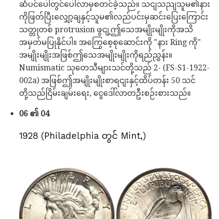
ဆံပင်ပေါ်တွင်ပေါ်လာမှစတင်ခဲ့သည်။ သငျသညျသူမ၏နား
ကိုဖြတ်ပြီးလျှော့ချနှင့်သူမ၏လည်ပင်းမှဆင်းပြေးကြောင်း
သတ္တုတစ် protrusion ဖွငျ့ဤသေအမျိုးမျိုးကိုအသိ
အမှတ်မပြုနိုင်ပါ။ အကြွေစေ့စုဆောင်းကို "နား Ring ကို"
အမျိုးမျိုးအဖြစ်ဤသေအမျိုးမျိုးကိုရည်ညွှန်း။
Numismatic သုတေသီများသင်တို့သည် 2- (FS-S1-1922-
002a) အဖြစ်ဤအမျိုးမျိုးစာရငျးနှင့်ထိပ်တန်း 50 သင်
တို့သည်ငြိမ်းချမ်းရေး, ငွေဒေါ်လာတဦးစဉ်းစားသည်။
06 ၏ 04
1928 (Philadelphia တွင် Mint,)