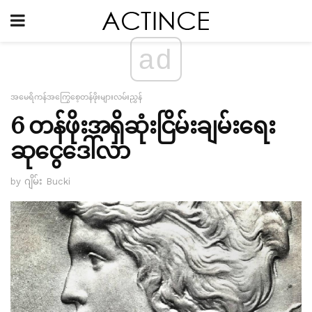
ad
အမေရိကန်အကြွေစေ့တန်ဖိုးများလမ်းညွှန်
6 တန်ဖိုးအရှိဆုံးငြိမ်းချမ်းရေး
ဆုငွေဒေါ်လာ
by ဂျိမ်း Bucki