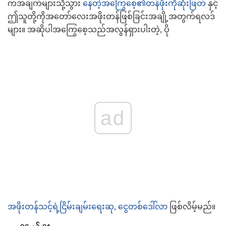
ကအချက်များသို့သွား
နေတဲ့အကြွေစေ့၏တန်ဖိုးကိုဆုံးဖြတ်
နှင့်
ဤသူတို့ကိုအတော်လေးအဖိုးတန်ဖြစ်ခြင်းအချို့အတွက်ရလဒ်
များ။ အဆိုပါအကြွေစေ့သည်အလွန်ရှားပါးတဲ့, ပို
ad
အဖိုးတန်သင့်ရဲ့ငြိမ်းချမ်းရေးဆု, ငွေတစ်ဒေါ်လာ
ဖြစ်လိမ့်မည်။