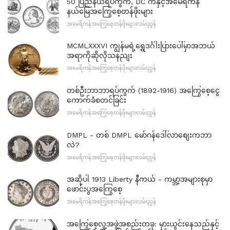
50 ပြည်နယ်ရပ်ကွက်, DC ကနှင့်အမေရိကန်
နယ်မြေအကြွေစေ့တန်ဖိုးများ
အမေရိကန်အကြွေစေ့တန်ဖိုးများလမ်းညွှန်
MCMLXXXVI ကျွန်မရဲ့ရွှေဒင်္ဂါးပြားပေါ်မှာအဘယ်
အရာကိုဆိုလိုသနညျး
အမေရိကန်အကြွေစေ့တန်ဖိုးများလမ်းညွှန်
တစ်ဦးဘာဘာရပ်ကွက် (1892-1916) အကြွေစေ့ငွေ
ကောက်ခံစတင်ခြင်း
အမေရိကန်အကြွေစေ့တန်ဖိုးများလမ်းညွှန်
DMPL - တစ် DMPL မော်ဂန်ဒေါ်လာစျေးကဘာ
လဲ?
အမေရိကန်အကြွေစေ့တန်ဖိုးများလမ်းညွှန်
အဆိုပါ 1913 Liberty နီကယ် - ကမ္ဘာ့အများစုမှာ
ဖောင်းပွအကြွေစေ့
အမေရိကန်အကြွေစေ့တန်ဖိုးများလမ်းညွှန်
အကြွေစေ့လူ့အဖွဲ့အစည်းတခု: မှားယွင်းနေသည်နှင့်