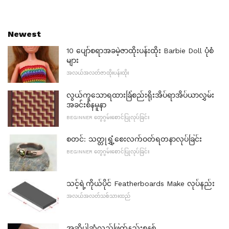
Newest
10 ပျော်စရာအခမဲ့ဇာထိုးပန်းထိုး Barbie Doll ပုံစံ
များ
အလယ်အလတ်ဇာထိုးပန်းထိုး
လွယ်ကူသောရထားခြံစည်းရိုးအိပ်ရာအိပ်ယာလွှမ်း
အခင်းစံနမူနာ
BEGINNER တွေဂွမ်းစောင်ပြုလုပ်ခြင်း
စတင်: သတ္တုရွှံ့စေးလက်ဝတ်ရတနာလုပ်ခြင်း
BEGINNER တွေဂွမ်းစောင်ပြုလုပ်ခြင်း
သင့်ရဲ့ကိုယ်ပိုင် Featherboards Make လုပ်နည်း
အလယ်အလတ်သစ်သားထည်
အဆိုပါဆုံလည်ဖြတ်နည်းစနစ်