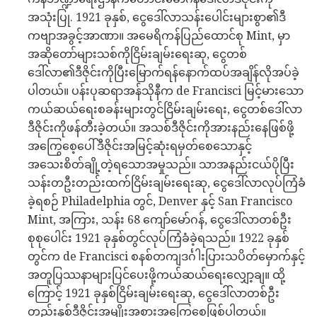
အသုံးပြု. 1921 ခုနှစ်, ငွေဒေါ်လာသန်းပေါင်းများစွာ၏ဒီ
ကဗျာအခွင့်အာဏာ။ အမေရိကန်ပြည်ထောင်စု Mint, မှာ
အဆိုတော်များသစ်ကိုငြိမ်းချမ်းရေးဆု, ငွေတစ်
ဒေါ်လာ၏ဒီဇိုင်းကိုပြီးမြောက်ရန်နောက်ထပ်အချိန်လိုအပ်ခဲ့
ပါတယ်။ ပန်းပုဆရာအန်သိုနီက de Francisci မြင့်မားသော
ကယ်ဆယ်ရေးစခန်းများတွင်ငြိမ်းချမ်းရေး, ငွေတစ်ဒေါ်လာ
ဒီဇိုင်းကိုဖန်တီးခဲ့တယ်။ အသစ်ဒီဇိုင်းကိုအားနည်းနေဖြစ်ဖို့
အကြွေစေ့ပေါ်ဒီဇိုင်းအမြင့်ဆုံးရမှတ်စေသောနှင့်
အသေးစိတ်ချို့တဲ့ရသောအမှုသည်။ သာအနည်းငယ်ပိုပြီး
သန်းတဦးတည်းထက်ငြိမ်းချမ်းရေးဆု, ငွေဒေါ်လာလုပ်ကြံခံ
ခဲ့ရစဉ် Philadelphia တွင်, Denver နှင့် San Francisco
Mint, အကြား, သန်း 68 ကျော်မော်ဂန်, ငွေဒေါ်လာတစ်ဦး
စုစုပေါင်း 1921 ခုနှစ်တွင်လုပ်ကြံခံခဲ့ရသည်။ 1922 ခုနှစ်
တွင်က de Francisci စနစ်တကျဒင်္ဂါးပြားသပိတ်မှောက်နှင့်
အတူပြဿနာများပြင်ပေးဖို့ကယ်ဆယ်ရေးလျှော့ချ။ ထို့
ကြောင့် 1921 ခုနှစ်ငြိမ်းချမ်းရေးဆု, ငွေဒေါ်လာတစ်ဦး
တည်းနှစ်ဒီဇိုင်းအမျိုးအစားအကြွေစေ့ဖြစ်ပါတယ်။