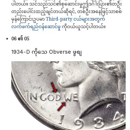
ပါတယ်။ သင်သည်သင်၏စုဆောင်းမှုဤဒင်္ဂါးပြား၏တဦး
တည်းပေါင်းထည့်ချင်တယ်ဆိုရင်, တစ်ဦးအနေဖြင့်သာစစ်
မှန်ကြောင်းဥပမာ
Third-party ငယ်များအတွက်
လက်ဖက်ရည်ဝန်ဆောင်မှု
ကိုဝယ်ယူသင့်ပါတယ်။
06 ၏ 05
1934-D ကိုသေ Obverse ဖွစျ