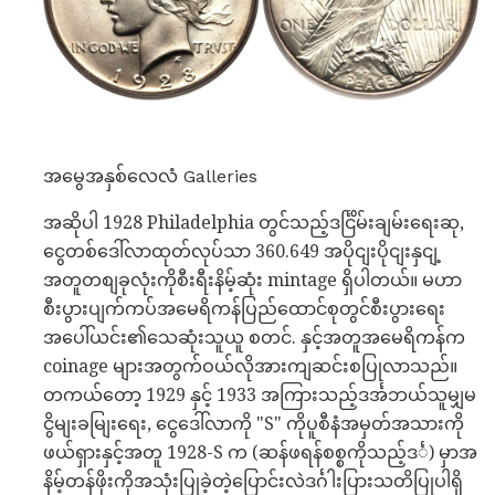
အမွေအနှစ်လေလံ Galleries
အဆိုပါ 1928 Philadelphia တွင်သည့်ဒင်္ငြိမ်းချမ်းရေးဆု,
ငွေတစ်ဒေါ်လာထုတ်လုပ်သာ 360.649 အပိုငျးပိုငျးနှငျ့
အတူတစျခုလုံးကိုစီးရီးနိမ့်ဆုံး mintage ရှိပါတယ်။ မဟာ
စီးပွားပျက်ကပ်အမေရိကန်ပြည်ထောင်စုတွင်စီးပွားရေး
အပေါ်ယင်း၏သေဆုံးသူယူ စတင်. နှင့်အတူအမေရိကန်က
coinage များအတွက်ဝယ်လိုအားကျဆင်းစပြုလာသည်။
တကယ်တော့ 1929 နှင့် 1933 အကြားသည့်ဒင်္အဘယ်သူမျှမ
ငွိမျးခမျြးရေး, ငွေဒေါ်လာကို "S" ကိုပူစီနံအမှတ်အသားကို
ဖယ်ရှားနှင့်အတူ 1928-S က (ဆန်ဖရန်စစ္စကိုသည့်ဒင်္) မှာအ
နိမ့်တန်ဖိုးကိုအသုံးပြုခဲ့တဲ့ပြောင်းလဲဒင်္ဂါးပြားသတိပြုပါရှိ