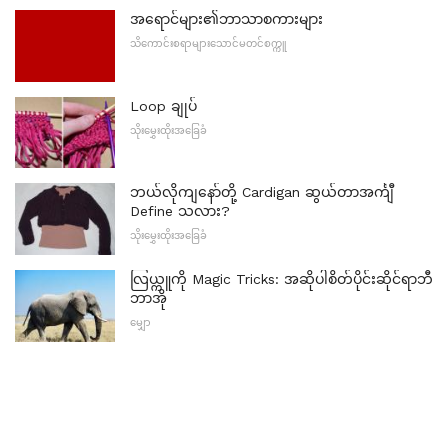
အရောင်များ၏ဘာသာစကားများ
သိကောင်းစရာများသောင်မတင်စက္ကူ
Loop ချုပ်
သိုးမွှေးထိုးအခြေခံ
ဘယ်လိုကျနော်တို့ Cardigan ဆွယ်တာအင်္ကျီ
Define သလား?
သိုးမွှေးထိုးအခြေခံ
လြယ္ကူကို Magic Tricks: အဆိုပါစိတ်ပိုင်းဆိုင်ရာဘီ
ဘာအို
မျှော