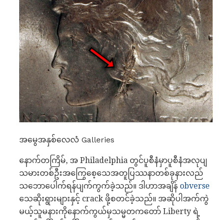
အမွေအနှစ်လေလံ Galleries
နောက်တကြိမ်, အ Philadelphia တွင်ပူစီနံမှာပူစီနံအလုပျ
သမားတစ်ဦးအကြွေစေ့သေအတူပြဿနာတစ်ခုနားလည်
သဘောပေါက်ရန်ပျက်ကွက်ခဲ့သည်။ ဒါဟာအချိန်
obverse
သေဆိုးရွားများနှင့် crack ဖို့စတင်ခဲ့သည်။ အဆိုပါအက်ကွဲ
မယ့်သူမနားကိုနောက်ကွယ်မှသမ္မတကတော် Liberty ရဲ့