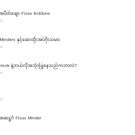
်အပိတ်ချော Floss Bobbins
ား
inders နှင့်ဆေးထိုးအပ်ဂိုးသမား
ား
ook နဲ့ဘယ်လိုအသုံးပြုနေသည်ကဘာလဲ?
ား
ား
်အဆဋ္ဌဂံ Floss Minder