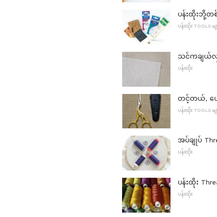
ပန်းထိုးဘို့တ
ပန်းထိုး TOOLS မျ
သင်ကချယ်လှယ
ပန်းထိုး
တင့်တယ်, ပျ
ပန်းထိုး TOOLS မျ
အပ်ချုပ် Th
ပန်းထိုး
ပန်းထိုး Thr
ပန်းထိုး