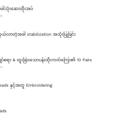
စ်ခါသုံးဆေးထိုးအပ်
ား
်လာတဲ့အခါ stabilization အသုံးပြုခြင်း
ော်စရာ & ထူးခြားသောပန်းထိုးကတ်ကြေး၏ 10 Pairs
ား
reads နှင့်အတူ Embroidering
eads