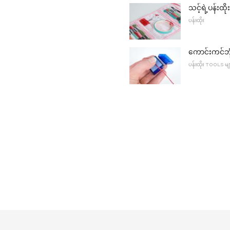
သင့်ရဲ့ပန်းထိ
ပန်းထိုး
ကောင်းကင်ဘ
ပန်းထိုး TOOLS မျ