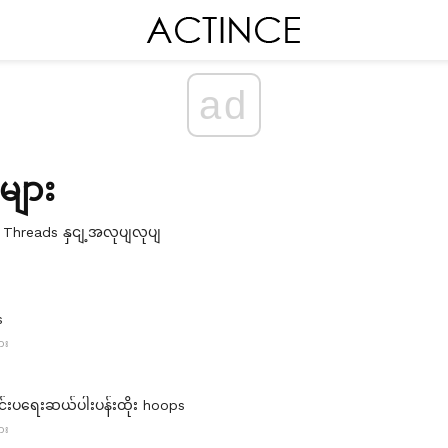
ad
 များ
း Threads နှငျ့အလုပျလုပျ
s
ား
ျင်းပရေးဆယ်ပါးပန်းထိုး hoops
ား