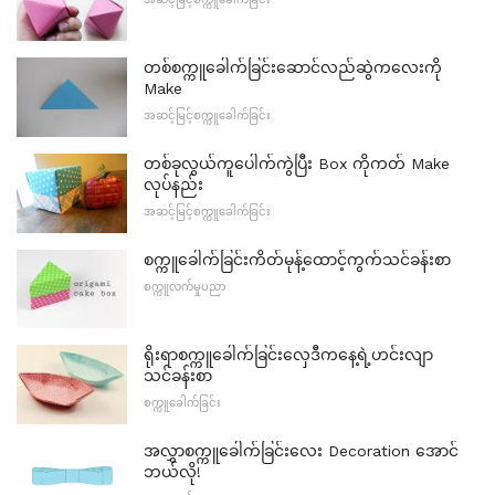
တစ်စက္ကူခေါက်ခြင်းဆောင်လည်ဆွဲကလေးကို
Make
အဆင့်မြင့်စက္ကူခေါက်ခြင်း
တစ်ခုလွယ်ကူပေါက်ကွဲပြီး Box ကိုကတ် Make
လုပ်နည်း
အဆင့်မြင့်စက္ကူခေါက်ခြင်း
စက္ကူခေါက်ခြင်းကိတ်မုန့်ထောင့်ကွက်သင်ခန်းစာ
စက္ကူလက်မှုပညာ
ရိုးရာစက္ကူခေါက်ခြင်းလှေဒီကနေ့ရဲ့ဟင်းလျာ
သင်ခန်းစာ
စက္ကူခေါက်ခြင်း
အလွှာစက္ကူခေါက်ခြင်းလေး Decoration အောင်
ဘယ်လို!