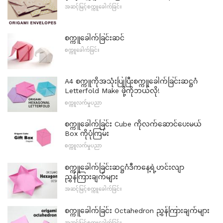
အဆင့်မြင့်စက္ကူခေါက်ခြင်း
စက္ကူခေါက်ခြင်းဆင်
စက္ကူခေါက်ခြင်း
A4 စက္ကူကိုအသုံးပြုပြီးစက္ကူခေါက်ခြင်းဆဋ္ဌဂံ
Letterfold Make ဖို့ကိုဘယ်လို!
စက္ကူလက်မှုပညာ
စက္ကူခေါက်ခြင်း Cube ကိုလက်ဆောင်ပေးမယ်
Box ကိုပုံကြမ်း
စက္ကူလက်မှုပညာ
စက္ကူခေါက်ခြင်းဆဋ္ဌဂံဒီကနေ့ရဲ့ဟင်းလျာ
ညွှန်ကြားချက်များ
အဆင့်မြင့်စက္ကူခေါက်ခြင်း
စက္ကူခေါက်ခြင်း Octahedron ညွှန်ကြားချက်များ
အဆင့်မြင့်စက္ကူခေါက်ခြင်း