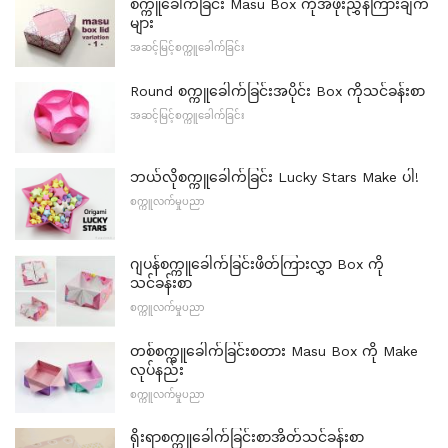
စက္ကူခေါက်ခြင်း Masu Box ကိုအဖုံးညွှန်ကြားချက်
များ
အဆင့်မြင့်စက္ကူခေါက်ခြင်း
Round စက္ကူခေါက်ခြင်းအပိုင်း Box ကိုသင်ခန်းစာ
အဆင့်မြင့်စက္ကူခေါက်ခြင်း
ဘယ်လိုစက္ကူခေါက်ခြင်း Lucky Stars Make ပါ!
စက္ကူလက်မှုပညာ
ဂျပန်စက္ကူခေါက်ခြင်းဖိတ်ကြားလွှာ Box ကို
သင်ခန်းစာ
စက္ကူလက်မှုပညာ
တစ်စက္ကူခေါက်ခြင်းစတား Masu Box ကို Make
လုပ်နည်း
စက္ကူလက်မှုပညာ
ရိုးရာစက္ကူခေါက်ခြင်းစာအိတ်သင်ခန်းစာ