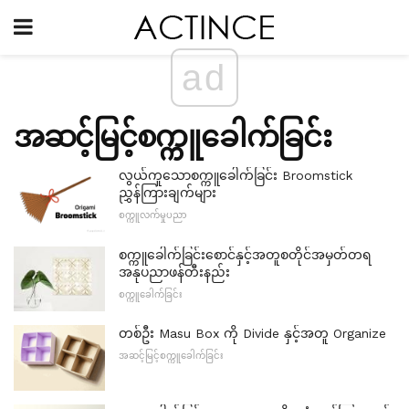
ad
အဆင့်မြင့်စက္ကူခေါက်ခြင်း
လွယ်ကူသောစက္ကူခေါက်ခြင်း Broomstick
ညွှန်ကြားချက်များ
စက္ကူလက်မှုပညာ
စက္ကူခေါက်ခြင်းစောင်နှင့်အတူစတိုင်အမှတ်တရ
အနုပညာဖန်တီးနည်း
စက္ကူခေါက်ခြင်း
တစ်ဦး Masu Box ကို Divide နှင့်အတူ Organize
အဆင့်မြင့်စက္ကူခေါက်ခြင်း