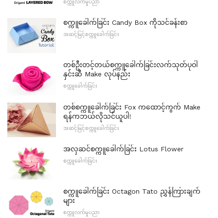
စက္ကူလက်မှုပညာ
စက္ကူခေါက်ခြင်း Candy Box ကိုသင်ခန်းစာ
အဆင့်မြင့်စက္ကူခေါက်ခြင်း
တစ်ဦးတင့်တယ်စက္ကူခေါက်ခြင်းလက်သုတ်ပုဝါ
နှင်းဆီ Make လုပ်နည်း
စက္ကူခေါက်ခြင်း
တစ်စက္ကူခေါက်ခြင်း Fox ကထောင့်ကွက် Make
ရန်ကဘယ်လိုသင်ယူပါ!
အဆင့်မြင့်စက္ကူခေါက်ခြင်း
အလှဆင်စက္ကူခေါက်ခြင်း Lotus Flower
စက္ကူခေါက်ခြင်း
စက္ကူခေါက်ခြင်း Octagon Tato ညွှန်ကြားချက်
များ
စက္ကူလက်မှုပညာ