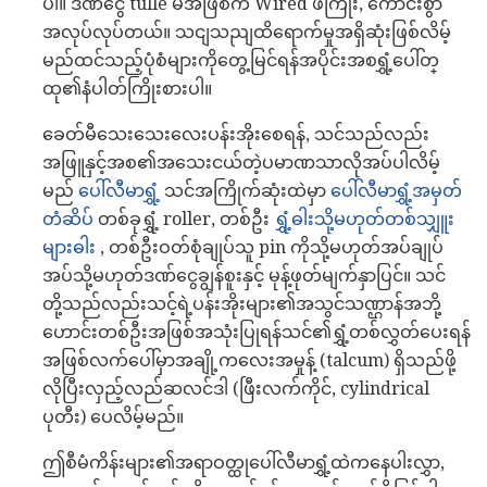
ပါ။ ဒဏ်ငွေ tulle မအဖြစ်က Wired ဖဲကြိုး, ကောင်းစွာ
အလုပ်လုပ်တယ်။ သငျသညျထိရောက်မှုအရှိဆုံးဖြစ်လိမ့်
မည်ထင်သည့်ပုံစံများကိုတွေ့မြင်ရန်အပိုင်းအစရွှံ့ပေါ်တ္
ထု၏နံပါတ်ကြိုးစားပါ။
ခေတ်မီသေးသေးလေးပန်းအိုးစေရန်, သင်သည်လည်း
အဖြူနှင့်အစ၏အသေးငယ်တဲ့ပမာဏသာလိုအပ်ပါလိမ့်
မည်
ပေါ်လီမာရွှံ့
သင်အကြိုက်ဆုံးထဲမှာ
ပေါ်လီမာရွှံ့အမှတ်
တံဆိပ်
တစ်ခုရွှံ့ roller, တစ်ဦး
ရွှံ့ဓါးသို့မဟုတ်တစ်သျှူး
များဓါး
, တစ်ဦးဝတ်စုံချုပ်သူ pin ကိုသို့မဟုတ်အပ်ချုပ်
အပ်သို့မဟုတ်ဒဏ်ငွေချွန်စူးနှင့် မုန့်ဖုတ်မျက်နှာပြင်။ သင်
တို့သည်လည်းသင့်ရဲ့ပန်းအိုးများ၏အသွင်သဏ္ဌာန်အဘို့
ဟောင်းတစ်ဦးအဖြစ်အသုံးပြုရန်သင်၏ရွှံ့တစ်လွှတ်ပေးရန်
အဖြစ်လက်ပေါ်မှာအချို့ကလေးအမှုန့် (talcum) ရှိသည်ဖို့
လိုပြီးလှည့်လည်ဆလင်ဒါ (ဖြီးလက်ကိုင်, cylindrical
ပုတီး) ပေလိမ့်မည်။
ဤစီမံကိန်းများ၏အရာဝတ္ထုပေါ်လီမာရွှံ့ထဲကနေပါးလွှာ,