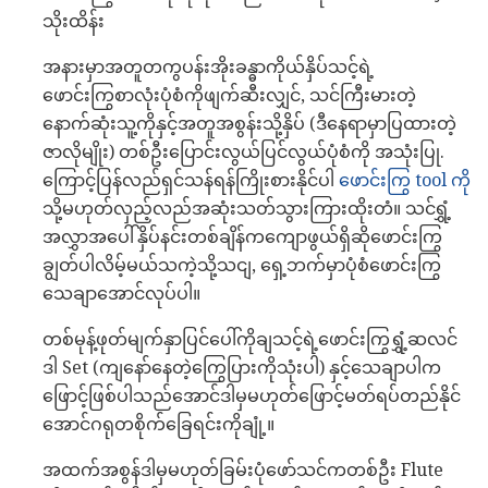
သိုးထိန်း
အနားမှာအတူတကွပန်းအိုးခန္ဓာကိုယ်နှိပ်သင့်ရဲ့
ဖောင်းကြွစာလုံးပုံစံကိုဖျက်ဆီးလျှင်, သင်ကြီးမားတဲ့
နောက်ဆုံးသူ့ကိုနှင့်အတူအစွန်းသို့နှိပ် (ဒီနေရာမှာပြထားတဲ့
ဇာလိုမျိုး) တစ်ဦးပြောင်းလွယ်ပြင်လွယ်ပုံစံကို အသုံးပြု.
ကြောင့်ပြန်လည်ရှင်သန်ရန်ကြိုးစားနိုင်ပါ
ဖောင်းကြွ tool ကို
သို့မဟုတ်လှည့်လည်အဆုံးသတ်သွားကြားထိုးတံ။ သင်ရွှံ့
အလွှာအပေါ်နှိပ်နင်းတစ်ချိန်ကကျောဖွယ်ရှိဆိုဖောင်းကြွ
ချွတ်ပါလိမ့်မယ်သကဲ့သို့သငျ, ရှေ့ဘက်မှာပုံစံဖောင်းကြွ
သေချာအောင်လုပ်ပါ။
တစ်မုန့်ဖုတ်မျက်နှာပြင်ပေါ်ကိုချသင့်ရဲ့ဖောင်းကြွရွှံ့ဆလင်
ဒါ Set (ကျနော်နေတဲ့ကြွေပြားကိုသုံးပါ) နှင့်သေချာပါက
ဖြောင့်ဖြစ်ပါသည်အောင်ဒါမှမဟုတ်ဖြောင့်မတ်ရပ်တည်နိုင်
အောင်ဂရုတစိုက်ခြေရင်းကိုချုံ့။
အထက်အစွန်ဒါမှမဟုတ်ခြမ်းပုံဖော်သင်ကတစ်ဦး Flute