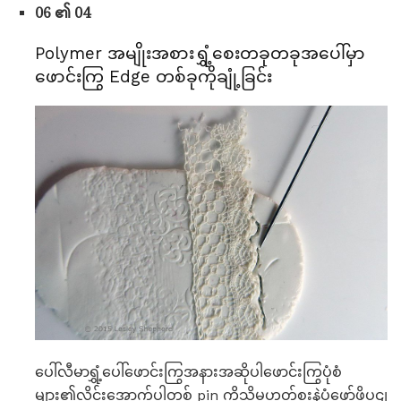
06 ၏ 04
Polymer အမျိုးအစားရွှံ့စေးတခုတခုအပေါ်မှာ
ဖောင်းကြွ Edge တစ်ခုကိုချုံ့ခြင်း
ပေါ်လီမာရွှံ့ပေါ်ဖောင်းကြွအနားအဆိုပါဖောင်းကြွပုံစံ
များ၏လိုင်းအောက်ပါတစ် pin ကိုသို့မဟုတ်စူးနဲ့ပုံဖော်ဖို့ပွငျ