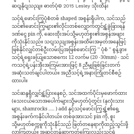
ဆငျနိုငျသညျ။ ဓာတ်ပုံ© 2015 Lesley သိုးထိန်း
သင့်ရဲ့ဖောင်းကြွပုံစံတစ် shaped အစွန်းရှိပါက, သင်သည်
သင်၏ဖောင်းကြွများ၏လိုင်းတစ်လျှောက်တွင်ရွှံ့ခွဲခြားရန်
ဒဏ်ငွေ pin ကို, ဆေးထိုးအပ်သို့မဟုတ်စူး၏အစွန်အဖျား
ကိုသုံးနိုင်သည်။ သငျသညျအစွန်းအထိမ်းအမှတ်အနေဖြင့်
ဖြစ်နိုင်လျှင်တစ်ဦးလမ်းပြအဖြစ်ဖောင်းကြွ '' ပုံစံ '' စွန့်ခွာ။
သင့်ရဲ့ရှေးခယျြသောစကေး 12 လက်မ (20 -30mm) - သင်
ကသင့်ရဲ့ပန်းအိုးအကြမ်းအားဖြင့် 8 ညီမျှဖြစ်ခြင်းတက်
အဆုံးသတ်ချင်ပါတယ်။ အညီသင့်ရဲ့အနားကြိုတင်စီစဉ်
ထားပါ။
သင်ဆန္ဒရှိလျှင်ရွှံ့ပြားနေစဉ်, သင်အထက်ပိုင်းမှဖောက်ထား
(သေးငယ်သောအပေါက်များသို့မဟုတ်ပုံတွင်း (နှလုံးသား
များ, shamrocks ..... ) add နှင့်သင့်ဖောင်းကြွရွှံ့၏ရှေ့
အစွန်းဖက်ကနိုင်ပါတယ်။ တစ်ခုအားသင် pin ကို, စူး
သို့မဟုတ်စက္ကူကိုသုံးနိုင်သည် ဖြတ်တနေရာကိုထည့်သွင်းဖို့
လာကြတယ်။ အဆင်တန်ဆာကတ်ကြေးလည်းသင့်ရဲ့