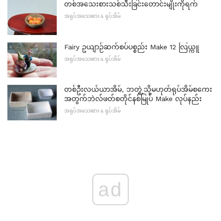
တစ်အသေးစားသစ်သီးခြင်းတောင်းမျိုးကိုရက်
အရုပ်အသေးစား & ရုပ်အိမ်
Fairy ဥယျာဉ်ဆက်စပ်ပစ္စည်း Make 12 လြယ္ကူ
အရုပ်အသေးစား & ရုပ်အိမ်
တစ်ဦးလယ်ယာအိမ်, ဘတ္ရဲ့သို့မဟုတ်ရုပ်အိမ်စကေး
အတွက်ဘဲလ်ဖတ်စတိုင်နစ်မြုပ် Make လုပ်နည်း
အရုပ်အသေးစား & ရုပ်အိမ်
ad