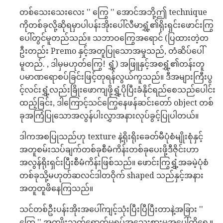
တစ်သေးသေးလေး '' ကြွေ '' အောင်အဘို့ဤ technique
ကိုတစ်ခုလို့ဆိုရမှာပါပန်းအိုးပေါ်လီမာရွှံ့၏ရိုးရှင်းဖောင်းကြွ
ပေါ်တွင်မူတည်သည်။ သဘာဝကြွေအရောင် (ပြထားတဲ့တ
ဦးတည်း Premo နှင့်အတူပြုသောအမှုသည်, တံဆိပ်ပေါ်
မူတည်. , ဒါမှမဟုတ်ကြွေ! ရွှံ့) အဖြူနှင့်အစရွှံ့၏တန်းတူ
ပမာဏရောစပ်ခြင်းဖြင့်တုရန်လွယ်ကူသည်။ ဒီအများကြီးပွ
င့်လင်းရွှံ့လည်းခြိုးဖောကျဖို့ရွှံ့ပိုပြီးခံနိုင်ရည်စေသည်ပေါင်း
ထည့်ခြင်း, ဒါကြောင့်သင်ကြွေနေဖန်ဆင်းတော် object တစ်
ခုအကြံပြုသောအလွန်ပါးလွှာအနားလုပ်ခွင့်ပြုပါတယ်။
ဒါကအစပြုသည်ဟု texture နဲ့ရိုးရိုးခေတ်မီပုံစံမျိုးစုံနှင့်
အတူစမ်းသပ်ချက်တစ်ခုစီမံကိန်းတစ်ခုပေးဖို့ဒီဇိုင်းဟာ
အလွန်ရိုးရှင်းပြီးစီမံကိန်းဖြစ်သည်။ ဖောင်းကြွရွှံ့အခမဲ့ပုံစံ
တစ်ခုသို့မဟုတ်ဆလင်ဒါတဝိုက် shaped သည်နှင့်အနား
အတူတူဖိနေကြသည်။
သင်တစ်ဦးပန်းအိုးအပေါ်ကျင့်သုံးပြီးပြီပြီးတာနဲ့အခြား ''
ကြွေ '' အကျိုးသက်ရောက်မှုရုပ်အသေးစားမှအပေါ်ကိုရွှေ့။