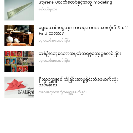
Styrene ပလတ်စတစ်နှင့်အတူ modeling
မော်ဒယ်ရထား
ရှေးဟောင်းပစ္စည်း: ဘယ်မှာသင်ကအားလုံးဒီ Stuff
Find သလား?
ရှေးဟောင်းစုဆောင်းခြင်း
တစ်ဦးဘေ့စဘောအမှတ်တရစုစည်းမှုစတင်ခြင်း
ရှေးဟောင်းစုဆောင်းခြင်း
ရိုးရာစက္ကူခေါက်ခြင်းဆာမူရိုင်းသံခမောက်လုံး
သင်ခန်းစာ
ကလေးတွေကအဘို့အစက္ကူခေါက်ခြင်း