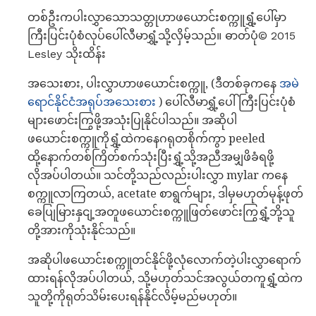
တစ်ဦးကပါးလွှာသောသတ္တုဟာဖယောင်းစက္ကူရွှံ့ပေါ်မှာ
ကြီးပြင်းပုံစံလုပ်ပေါ်လီမာရွှံ့သို့လှိမ့်သည်။ ဓာတ်ပုံ© 2015
Lesley သိုးထိန်း
အသေးစား, ပါးလွှာဟာဖယောင်းစက္ကူ, (ဒီတစ်ခုကနေ
အမဲ
ရောင်နိုင်ငံအရုပ်အသေးစား
) ပေါ်လီမာရွှံ့ပေါ်ကြီးပြင်းပုံစံ
များဖောင်းကြွဖို့အသုံးပြုနိုင်ပါသည်။ အဆိုပါ
ဖယောင်းစက္ကူကိုရွှံ့ထဲကနေဂရုတစိုက်ကွာ peeled
ထို့နောက်တစ်ကြိတ်စက်သုံးပြီးရွှံ့သို့အညီအမျှဖိခံရဖို့
လိုအပ်ပါတယ်။ သင်တို့သည်လည်းပါးလွှာ mylar ကနေ
စက္ကူလာကြတယ်, acetate စာရွက်များ, ဒါမှမဟုတ်မုန့်ဖုတ်
ခေပျြမြားနှငျ့အတူဖယောင်းစက္ကူဖြတ်ဖောင်းကြွရွှံ့ဘို့သူ
တို့အားကိုသုံးနိုင်သည်။
အဆိုပါဖယောင်းစက္ကူတင်နိုင်ဖို့လုံလောက်တဲ့ပါးလွှာရောက်
ထားရန်လိုအပ်ပါတယ်, သို့မဟုတ်သင်အလွယ်တကူရွှံ့ထဲက
သူတို့ကိုရုတ်သိမ်းပေးရန်နိုင်လိမ့်မည်မဟုတ်။