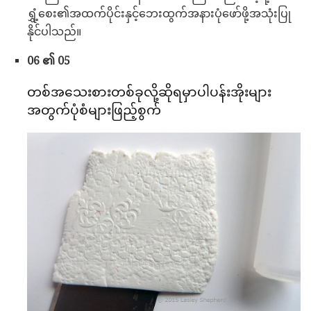
ရွှံ့စေး၏အထက်ပိုင်းနှင့်ဘေးထွက်အနားပုံဖော်ဖို့အသုံးပြု
နိုင်ပါသည်။
06 ၏ 05
တစ်အသေးစားတစ်ခုလို့ဆိုရမှာပါပန်းအိုးများ
အတွက်ပုံစံများဖြည့်စွက်