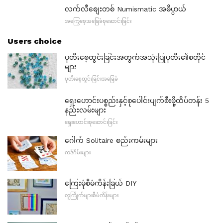
လက်လီစျေးတစ် Numismatic အဓိပ္ပာယ်
အကြွေစေ့အခြေခံစုဆောင်းခြင်း
Users choice
ပုတီးစေ့ထွင်းခြင်းအတွက်အသုံးပြုပုတီး၏စတိုင်
များ
ပုတီးစေ့ထွင်းခြင်းအခြေခံ
ရှေးဟောင်းပစ္စည်းနှင့်စုပေါင်းပျက်စီးဖို့ထိပ်တန်း 5
နည်းလမ်းများ
ရှေးဟောင်းစုဆောင်းခြင်း
ဂေါက် Solitaire စည်းကမ်းများ
ကဒ်ဂိမ်းများ
ကြေးမုံစီမံကိန်းခြယ် DIY
လူကြိုက်များစီမံကိန်းများ