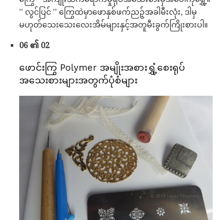
'' လွင်ပြင် '' ကြွေထဲမှာဖောနှစ်ဖက်ညဉ့်အခါမီးလုံး, ဒါမှ
မဟုတ်သေးသေးလေးအိမ်များနှင့်အတူမီးခွက်ကြိုးစားပါ။
06 ၏ 02
ဖောင်းကြွ Polymer အမျိုးအစားရွှံ့စေးရုပ်
အသေးစားများအတွက်ပုံစံများ