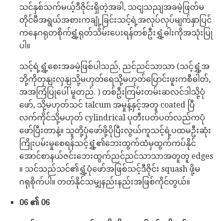
သင်နှစ်သက်မယ့်ဒီဇိုင်းရှိတဲ့အခါ, သငျသညျအခမဲ့ဖြတ်မ
တိုင်မီအရွယ်အစားကချုံ့ခြင်းသင့်ရဲ့အလုပ်လုပ်မျက်နှာပြင်
ကနေဂရုတစိုက်ရွှံ့ရုတ်သိမ်းပေးရန်တစ်ဦးရွှံ့ဓါးကိုအသုံးပြု
ပါ။
သင့်ရဲ့ရွှံ့စေးအခမဲ့ဖြစ်ပါသည်, ညင်ညင်သာသာ (သင့်ရွှံ့အ
ဘို့ကိုတှနျးလှနျသို့မဟုတ်ရေသို့မဟုတ်ပြောင်းဖူးကစီဓါတ်,
အအကြံပြုပေါ် မူတည်. ) တစ်ဦးကြမ်းတမ်းဆလင်ဒါသို့ပုံ
ဖော်, သို့မဟုတ်သင် talcum အမှုန့်နှင့်အတူ coated ပြီ
လက်ကိုင်သို့မဟုတ် cylindrical ပုတီးပတ်ပတ်လည်ကပုံ
ဖော်ပြီးတာနဲ့။ သူတို့ပုံဖော်ဖို့ပိုပြီးလွယ်ကူသင့်ရဲ့ပထမဦးဆုံး
ကြိုးပမ်းမှုစေရန်သင့်ရွှံ့၏ဘေးထွက်ထံမှထွက်ကပ်နိုင်
အောင်စာနယ်ဇင်းဘေးထွက်ညင်ညင်သာသာအတူတူ edges
။ သင်သည်သင်၏ရွှံ့ပုံဖော်အဖြစ်သင့်ဒီဇိုင်း squash ဖို့မ
ဂရုစိုက်ပါ။ တတ်နိုင်သမျှနည်းနည်းအဖြစ်ကိုင်တွယ်။
06 ၏ 06