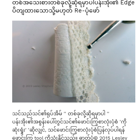
တစ်အသေးစားတစ်ခုလို့ဆိုရမှာပါပန်းအိုး၏ Edge
ပိတျထားသောသို့မဟုတ် Re-ပုံဖော်
သင်သည်သင်၏ရုပ်အိမ် '' တစ်ခုလို့ဆိုရမှာပါ ''
ပန်းအိုး၏အစွန်းပေါ်တွင်သင်၏ဖောင်းကြွစာလုံးပုံစံ 'ကို
ဆုံးရှုံး' 'ဆိုလျှင်, သင်ဖောင်းကြွစာလုံးပုံစံပြန်လုပ်ပါရန်
ဖောင်းကြွ tool ကိုသုံးနိုင်သည်။ ဓာတ်ပုံ© 2015 Lesley