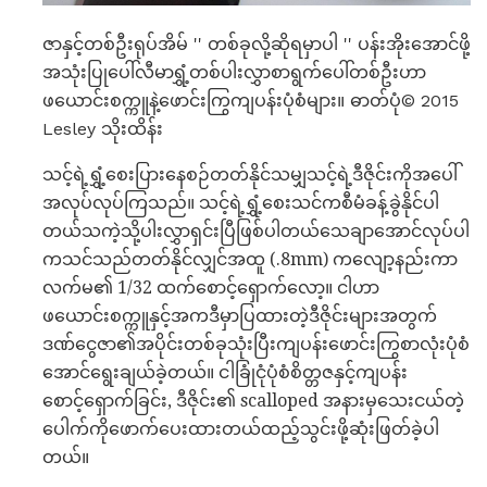
ဇာနှင့်တစ်ဦးရုပ်အိမ် '' တစ်ခုလို့ဆိုရမှာပါ '' ပန်းအိုးအောင်ဖို့
အသုံးပြုပေါ်လီမာရွှံ့တစ်ပါးလွှာစာရွက်ပေါ်တစ်ဦးဟာ
ဖယောင်းစက္ကူနဲ့ဖောင်းကြွကျပန်းပုံစံများ။ ဓာတ်ပုံ© 2015
Lesley သိုးထိန်း
သင့်ရဲ့ရွှံ့စေးပြားနေစဉ်တတ်နိုင်သမျှသင့်ရဲ့ဒီဇိုင်းကိုအပေါ်
အလုပ်လုပ်ကြသည်။ သင့်ရဲ့ရွှံ့စေးသင်ကစီမံခန့်ခွဲနိုင်ပါ
တယ်သကဲ့သို့ပါးလွှာရှင်းပြီဖြစ်ပါတယ်သေချာအောင်လုပ်ပါ
ကသင်သည်တတ်နိုင်လျှင်အထူ (.8mm) ကလျော့နည်းကာ
လက်မ၏ 1/32 ထက်စောင့်ရှောက်လော့။ ငါဟာ
ဖယောင်းစက္ကူနှင့်အကဒီမှာပြထားတဲ့ဒီဇိုင်းများအတွက်
ဒဏ်ငွေဇာ၏အပိုင်းတစ်ခုသုံးပြီးကျပန်းဖောင်းကြွစာလုံးပုံစံ
အောင်ရွေးချယ်ခဲ့တယ်။ ငါခြုံငုံပုံစံစိတ္တဇနှင့်ကျပန်း
စောင့်ရှောက်ခြင်း, ဒီဇိုင်း၏ scalloped အနားမှသေးငယ်တဲ့
ပေါက်ကိုဖောက်ပေးထားတယ်ထည့်သွင်းဖို့ဆုံးဖြတ်ခဲ့ပါ
တယ်။