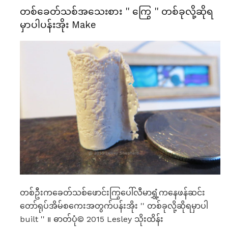
တစ်ခေတ်သစ်အသေးစား '' ကြွေ '' တစ်ခုလို့ဆိုရ
မှာပါပန်းအိုး Make
တစ်ဦးကခေတ်သစ်ဖောင်းကြွပေါ်လီမာရွှံ့ကနေဖန်ဆင်း
တော်ရုပ်အိမ်စကေးအတွက်ပန်းအိုး '' တစ်ခုလို့ဆိုရမှာပါ
built '' ။ ဓာတ်ပုံ© 2015 Lesley သိုးထိန်း