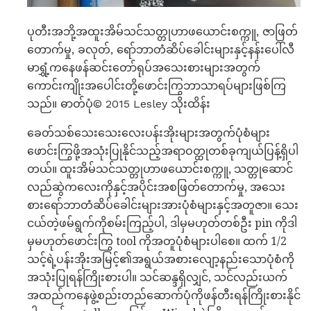
ပုတီးအဘို့အထူးအိမ်သင်သတ္တုဟာဖယောင်းစက္ကူ, ဇာဖြတ်
တောက်မှု, ခလုတ်, ရော်ဘာတံဆိပ်ခေါင်းများနှင့်နန်းပေါ်လီ
မာရွှံ့ကနေဖန်ဆင်းတော်ရုပ်အသေးစားများအတွက်
ကောင်းကျိုးအပေါင်းတို့ဖောင်းကြွဘာသာရပ်များဖြစ်ကြ
သည်။ ဓာတ်ပုံ© 2015 Lesley သိုးထိန်း
ခေတ်သစ်သေးသေးလေးပန်းအိုးများအတွက်ပုံစံများ
ဖောင်းကြွဖို့အသုံးပြုနိုင်သည့်အရာဝတ္ထုတစ်ခုကျယ်ပြန့်ရှိပါ
တယ်။ ထူးအိမ်သင်သတ္တုဟာဖယောင်းစက္ကူ, သတ္တုဆောင်
လည်ဆွဲကလေးကိုနှင့်အပိုင်းအစဖြတ်တောက်မှု, အသေး
စားရော်ဘာတံဆိပ်ခေါင်းများအားပုံစံများနှင့်အတူဇာ။ သေး
ငယ်တဲ့ဖမ်ရွက်ကိုစမ်းကြည့်ပါ, ဒါမှမဟုတ်တစ်ဦး pin ကိုဒါ
မှမဟုတ်ဖောင်းကြွ tool ကိုအတူပုံစံများပါစေ။ ထက် 1/2
သင့်ရဲ့ပန်းအိုးအမြင့်၏အရွယ်အစားလျော့နည်းသောပုံစံကို
အသုံးပြုရန်ကြိုးစားပါ။ သင်ဆန္ဒရှိလျှင်, သင်လည်းယက်
အထည်ကနေဖွဲ့စည်းတည်ဆောက်ပုံကိုဖန်တီးရန်ကြိုးစားနိုင်