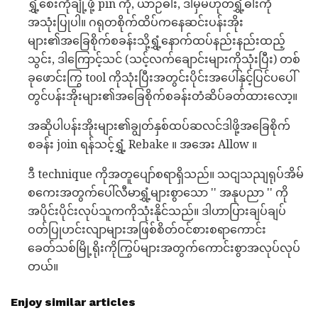
ရွှံ့စေးကိုချုံ့ဖို့ pin ကို, ယာဉ်ဓါး, ဒါမှမဟုတ်ရွှံ့ဓါးကို
အသုံးပြုပါ။ ဂရုတစိုက်ထိပ်ကနေဆင်းပန်းအိုး
များ၏အခြေစိုက်စခန်းသို့ရွှံ့နောက်ထပ်နည်းနည်းထည့်
သွင်း, ဒါကြောင့်သင် (သင့်လက်ချောင်းများကိုသုံးပြီး) တစ်
ခုဖောင်းကြွ tool ကိုသုံးပြီးအတွင်းပိုင်းအပေါ်နှင့်ပြင်ပပေါ်
တွင်ပန်းအိုးများ၏အခြေစိုက်စခန်းတံဆိပ်ခတ်ထားလော့။
အဆိုပါပန်းအိုးများ၏ချွတ်နှစ်ထပ်ဆလင်ဒါဖို့အခြေစိုက်
စခန်း join ရန်သင့်ရွှံ့ Rebake ။ အအေး Allow ။
ဒီ technique ကိုအတူပျော်စရာရှိသည်။ သငျသညျရုပ်အိမ်
စကေးအတွက်ပေါ်လီမာရွှံ့များစွာသော '' အနုပညာ '' ကို
အပိုင်းပိုင်းလုပ်သူကကိုသုံးနိုင်သည်။ ဒါဟာပြားချပ်ချပ်
ဝတ်ပြုဟင်းလျာများအဖြစ်စိတ်ဝင်စားစရာကောင်း
ခေတ်သစ်မြို့ရိုးကိုကြွပ်များအတွက်ကောင်းစွာအလုပ်လုပ်
တယ်။
Enjoy similar articles