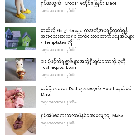
ရုပ်အတွက် "Crocs" စတိုင်ခြေနင်း Make
အရုပ်အသေးစား & ရုပ်အိမ်
ဟယ်လို Gingerbread ကအဘို့အပရင့်ထုတ်ရန်
အအသေးစားသရဲခြောက်သောတောက်ပနေအိမ်များ
/ Templates ကို
အရုပ်အသေးစား & ရုပ်အိမ်
3D ပုံနှင့်တိရစ္ဆာန်များအဘို့ရိုးရှင်းသောသိုးစုကို
Techniques Learn
အရုပ်အသေးစား & ရုပ်အိမ်
တစ်ဦးကလေး Doll များအတွက် Hood သုတ်ပဝါ
Make
အရုပ်အသေးစား & ရုပ်အိမ်
ရုပ်အိမ်စကေးဆလာမီနှင့်အေးလျှော့ချ Make
အရုပ်အသေးစား & ရုပ်အိမ်