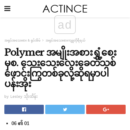
ad
အရုပ်အသေးစား & ရုပ်အိမ်
အရုပ်အသေးစားကျူတိုရီရယ်
Polymer အမျိုးအစားရွှံ့စေး
မှစ. သေးသေးလေးခေတ်သစ်
ဖောင်းကြွတစ်ခုလို့ဆိုရမှာပါ
ပန်းအိုး
by Lesley သိုးထိန်း
06 ၏ 01