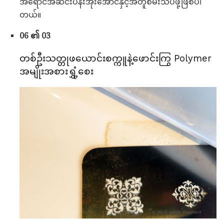
အရောင်အဆင်းပန်းအိုးအောင်နှင့်အတူစမ်းသပ်ဖို့ဖြစ်ပါ
တယ်။
06 ၏ 03
တစ်ဦးသတ္တုဖယောင်းစက္ကူနဲ့ဖောင်းကြွ Polymer
အမျိုးအစားရွှံ့စေး