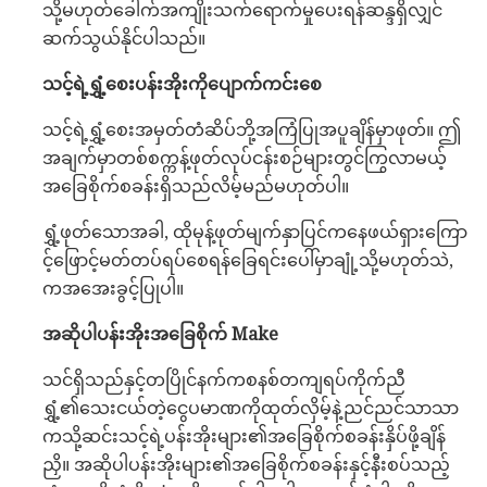
သို့မဟုတ်ခေါက်အကျိုးသက်ရောက်မှုပေးရန်ဆန္ဒရှိလျှင်
ဆက်သွယ်နိုင်ပါသည်။
သင့်ရဲ့ရွှံ့စေးပန်းအိုးကိုပျောက်ကင်းစေ
သင့်ရဲ့ရွှံ့စေးအမှတ်တံဆိပ်ဘို့အကြံပြုအပူချိန်မှာဖုတ်။ ဤ
အချက်မှာတစ်စက္ကန့်ဖုတ်လုပ်ငန်းစဉ်များတွင်ကြွလာမယ့်
အခြေစိုက်စခန်းရှိသည်လိမ့်မည်မဟုတ်ပါ။
ရွှံ့ဖုတ်သောအခါ, ထိုမုန့်ဖုတ်မျက်နှာပြင်ကနေဖယ်ရှားကြော
င့်ဖြောင့်မတ်တပ်ရပ်စေရန်ခြေရင်းပေါ်မှာချုံ့သို့မဟုတ်သဲ,
ကအအေးခွင့်ပြုပါ။
အဆိုပါပန်းအိုးအခြေစိုက် Make
သင်ရှိသည်နှင့်တပြိုင်နက်ကစနစ်တကျရပ်ကိုက်ညီ
ရွှံ့၏သေးငယ်တဲ့ငွေပမာဏကိုထုတ်လှိမ့်နဲ့ညင်ညင်သာသာ
ကသို့ဆင်းသင့်ရဲ့ပန်းအိုးများ၏အခြေစိုက်စခန်းနှိပ်ဖို့ချိန်
ညှိ။ အဆိုပါပန်းအိုးများ၏အခြေစိုက်စခန်းနှင့်နီးစပ်သည့်