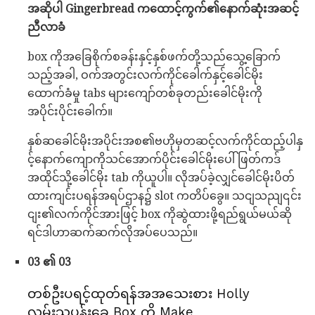
အဆိုပါ Gingerbread ကထောင့်ကွက်၏နောက်ဆုံးအဆင့်
ညီလာခံ
box ကိုအခြေစိုက်စခန်းနှင့်နှစ်ဖက်တို့သည်သွေ့ခြောက်
သည့်အခါ, ဝက်အတွင်းလက်ကိုင်ခေါက်နှင့်ခေါင်မိုး
ထောက်ခံမှု tabs များကျော်တစ်ခုတည်းခေါင်မိုးကို
အပိုင်းပိုင်းခေါက်။
နှစ်ဆခေါင်မိုးအပိုင်းအစ၏ဗဟိုမှတဆင့်လက်ကိုင်ထည့်ပါနှ
င့်နောက်ကျောကိုသင်အောက်ပိုင်းခေါင်မိုးပေါ်ဖြတ်ကဒ်
အထိုင်သို့ခေါင်မိုး tab ကိုယူပါ။ လိုအပ်ခဲ့လျှင်ခေါင်မိုးပိတ်
ထားကျင်းပရန်အရပ်ဌာန၌ slot ကတိပ်ခွေ။ သငျသညျ၎င်း
ငျး၏လက်ကိုင်အားဖြင့် box ကိုဆွဲထားဖို့ရည်ရွယ်မယ်ဆို
ရင်ဒါဟာဆက်ဆက်လိုအပ်ပေသည်။
03 ၏ 03
တစ်ဦးပရင့်ထုတ်ရန်အအသေးစား Holly
လွမ်းသူ့ပန်းခွေ Box ကို Make