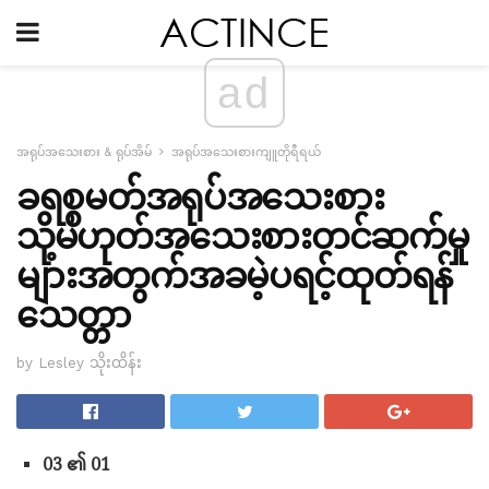
ad
အရုပ်အသေးစား & ရုပ်အိမ်
အရုပ်အသေးစားကျူတိုရီရယ်
ခရစ္စမတ်အရုပ်အသေးစား
သို့မဟုတ်အသေးစားတင်ဆက်မှု
များအတွက်အခမဲ့ပရင့်ထုတ်ရန်
သေတ္တာ
by Lesley သိုးထိန်း
03 ၏ 01