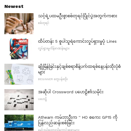
Newest
သင့်ရဲ့ပထမဦးစွာစစ်တုရင်ပြိုင်ပွဲအတွက်ကစား
စစ်တုရင်
ထိပ်တန်း 5 စူပါသူရဲကောင်းလှုပ်ရှားမှုပုံ Lines
လှုပ်ရှားမှုကိန်းဂဏန်းများ
ချိုမြိန်ခြင်းနှင့်ချစ်စရာစိန့်ပက်ထရစ်နေ့ပန်းထိုးပုံစံ
များ
BEGINNER တွေပန်းထိုး
အဆိုပါ Crossword ပဟေဠိ၏သမိုင်း
ပဟေဠိ
Athearn ကမ်ဘာဦးက '' HO စကေး GP15 ကို
ပြန်လည်ဆန်းစစ်ခြင်း
မော်ဒယ်ရထားသိကောင်းစရာများ