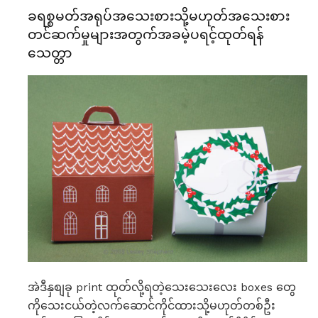
ခရစ္စမတ်အရုပ်အသေးစားသို့မဟုတ်အသေးစား
တင်ဆက်မှုများအတွက်အခမဲ့ပရင့်ထုတ်ရန်
သေတ္တာ
အဲဒီနှစျခု print ထုတ်လို့ရတဲ့သေးသေးလေး boxes တွေ
ကိုသေးငယ်တဲ့လက်ဆောင်ကိုင်ထားသို့မဟုတ်တစ်ဦး