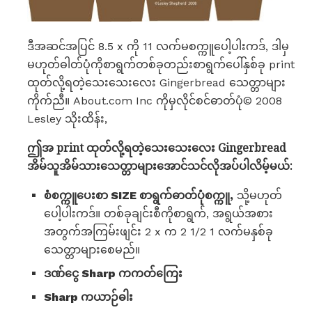
ဒီအဆင်အပြင် 8.5 x ကို 11 လက်မစက္ကူပေါ့ပါးကဒ်, ဒါမှ
မဟုတ်ဓါတ်ပုံကိုစာရွက်တစ်ခုတည်းစာရွက်ပေါ်နှစ်ခု print
ထုတ်လို့ရတဲ့သေးသေးလေး Gingerbread သေတ္တာများ
ကိုက်ညီ။ About.com Inc ကိုမှလိုင်စင်ဓာတ်ပုံ© 2008
Lesley သိုးထိန်း,
ဤအ print ထုတ်လို့ရတဲ့သေးသေးလေး Gingerbread
အိမ်သူအိမ်သားသေတ္တာများအောင်သင်လိုအပ်ပါလိမ့်မယ်:
စံစက္ကူပေးစာ SIZE စာရွက်ဓာတ်ပုံစက္ကူ,
သို့မဟုတ်
ပေါ့ပါးကဒ်။ တစ်ခုချင်းစီကိုစာရွက်, အရွယ်အစား
အတွက်အကြမ်းဖျင်း 2 x က 2 1/2 1 လက်မနှစ်ခု
သေတ္တာများစေမည်။
ဒဏ်ငွေ Sharp ကကတ်ကြေး
Sharp ကယာဉ်ဓါး