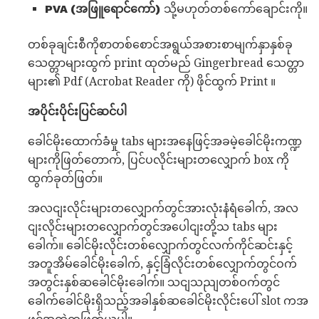
PVA (အဖြူရောင်ကော်)
သို့မဟုတ်တစ်ကော်ချောင်းကို။
တစ်ခုချင်းစီကိုစာတစ်စောင်အရွယ်အစားစာမျက်နှာနှစ်ခု
သေတ္တာများထွက် print ထုတ်မည် Gingerbread သေတ္တာ
များ၏ Pdf (Acrobat Reader ကို) ဖိုင်ထွက် Print ။
အပိုင်းပိုင်းပြင်ဆင်ပါ
ခေါင်မိုးထောက်ခံမှု tabs များအနေဖြင့်အခမဲ့ခေါင်မိုးကဏ္ဍ
များကိုဖြတ်တောက်, ပြင်ပလိုင်းများတလျှောက် box ကို
ထွက်ခုတ်ဖြတ်။
အလငျးလိုင်းများတလျှောက်တွင်အားလုံးနံရံခေါက်, အလ
ငျးလိုင်းများတလျှောက်တွင်အပေါငျးတို့သ tabs များ
ခေါက်။ ခေါင်မိုးလိုင်းတစ်လျှောက်တွင်လက်ကိုင်ဆင်းနှင့်
အတူအိမ်ခေါင်မိုးခေါက်, နှင့်ခြံလိုင်းတစ်လျှောက်တွင်ဝက်
အတွင်းနှစ်ဆခေါင်မိုးခေါက်။ သငျသညျတစ်ဝက်တွင်
ခေါက်ခေါင်မိုးရှိသည့်အခါနှစ်ဆခေါင်မိုးလိုင်းပေါ် slot ကအ