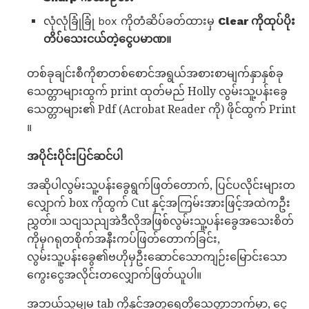
လုံလုံခြုံခြုံ box ကိုတံဆိပ်ခတ်ထားမှ
Clear ကိုထုပ်ပိုး
တိပ်သေးငယ်တဲ့ငွေပမာဏ။
တစ်ခုချင်းစီကိုစာတစ်စောင်အရွယ်အစားစာမျက်နှာနှစ်ခု
သေတ္တာများထွက် print ထုတ်မည် Holly လွမ်းသူ့ပန်းခွေ
သေတ္တာများ၏ Pdf (Acrobat Reader ကို) ဖိုင်ထွက် Print
။
အပိုင်းပိုင်းပြင်ဆင်ပါ
အဆိုပါလွမ်းသူ့ပန်းခွေရွက်ဖြတ်တောက်, ပြင်ပလိုင်းများတ
လျှောက် box ကိုထွက် Cut နှင့်အကြမ်းအားဖြင့်အထဲကဦး
ညွှတ်။ သငျသညျအဲဒီလိုအဖြစ်လွမ်းသူ့ပန်းခွေအသေးစိတ်
ကိုမှဂရုတစိုက်အနီးကပ်ဖြတ်တောက်ခြင်း,
လွမ်းသူ့ပန်းခွေ၏ဗဟိုမှဦးဆောင်သောကျဉ်းမြောင်းသော
ကွေးငွေအလိုင်းတလျှောက်ဖြတ်ယူပါ။
အဘယ်သူမျှမ tab ကိုနှင့်အတူရေတိုသေတ္တာဘက်မှာ, ငွေ