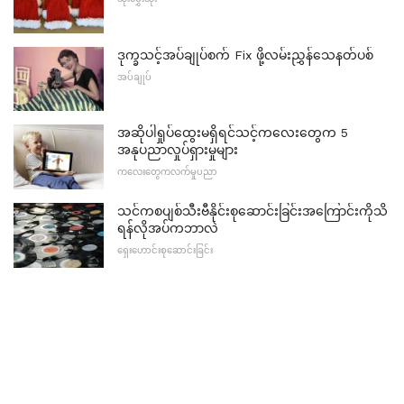
ဒုက္ခသင့်အပ်ချုပ်စက် Fix ဖို့လမ်းညွှန်သေနတ်ပစ်
အပ်ချုပ်
အဆိုပါရှုပ်ထွေးမရှိရင်သင့်ကလေးတွေက 5
အနုပညာလှုပ်ရှားမှုများ
ကလေးတွေကလက်မှုပညာ
သင်ကစပျစ်သီးဗီနိုင်းစုဆောင်းခြင်းအကြောင်းကိုသိ
ရန်လိုအပ်ကဘာလဲ
ရှေးဟောင်းစုဆောင်းခြင်း