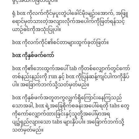
ဖွင့်အထဲကဖြတ်ယူပါ။
ရုံ box ကိုလက်ကိုင်မှပူးတွဲပါခေါင်မိုးမျဉ်းအောက်, အဖြူ
ရောင်မှတ်သားတဲ့အလျားလိုက်အပေါက်ကိုဖြတ်ရန်သင့်
ယာဉ်ဓါးကိုအသုံးပြုပါ။
box ကိုလက်ကိုင်၏စင်တာများထွက်ခုတ်ဖြတ်။
box ကိုနှစ်ဖက်ကော်
box ကို၏ဘေးထွက်အပေါ် tab ကိုတစ်လျှောက်တွင်ကော်
တစ်နည်းနည်းကို run နှင့် box ကိုပြန်ဆန့်ကျင်ပါကကိုနှိပ်
ပါ။ အခြောက်ဘက်သို့သတ်မှတ်မည်။
box ကိုနှစ်ဖက်အတူတကွလျှက်ရှိကြောင်းနေကြသည်
သောအခါ, box ရဲ့အခြေစိုက်စခန်းအပေါ်ရေတို tabs တွေ
ကိုကော်လျှောက်ထားခြင်းနှင့်သူတို့အပေါ်မှာအရ
ပျ၌ရှည်လျားသော tabs များနှိပ်ပါ။ အခြောက်ဘက်သို့
သတ်မှတ်မည်။