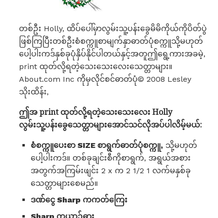
တစ်ဦး Holly, ထိပ်ပေါ်မှာလွမ်းသူ့ပန်းခွေမိမိကိုယ်ကိုပိတ်ပွဲ
ဖြစ်ကြပြီးတစ်ဦးစံစက္ကူစာမျက်နှာဓာတ်ပုံစက္ကူသို့မဟုတ်
ပေါ့ပါးကဒ်နှစ်ခုပုံနှိပ်နိုင်ပါတယ်နှင့်အတူဤရွေ့ကားအခမဲ့,
print ထုတ်လို့ရတဲ့သေးသေးလေးသေတ္တာများ။
About.com Inc ကိုမှလိုင်စင်ဓာတ်ပုံ© 2008 Lesley
သိုးထိန်း,
ဤအ print ထုတ်လို့ရတဲ့သေးသေးလေး Holly
လွမ်းသူ့ပန်းခွေသေတ္တာများအောင်သင်လိုအပ်ပါလိမ့်မယ်:
စံစက္ကူပေးစာ SIZE စာရွက်ဓာတ်ပုံစက္ကူ,
သို့မဟုတ်
ပေါ့ပါးကဒ်။ တစ်ခုချင်းစီကိုစာရွက်, အရွယ်အစား
အတွက်အကြမ်းဖျင်း 2 x က 2 1/2 1 လက်မနှစ်ခု
သေတ္တာများစေမည်။
ဒဏ်ငွေ Sharp ကကတ်ကြေး
Sharp ကယာဉ်ဓား