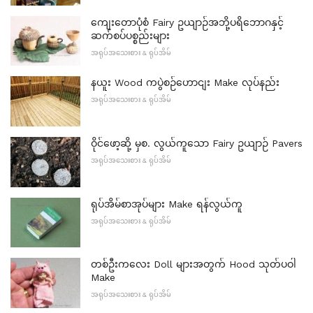
ကျေးတောပုံစံ Fairy ဥယျာဉ်အဘို့ပရိဘောဂနှင့်
ဆက်စပ်ပစ္စည်းများ
အရုပ်အသေးစား & ရုပ်အိမ်
နယူး Wood ကပွဲစဉ်ဟောငျး Make လုပ်နည်း
အရုပ်အသေးစား & ရုပ်အိမ်
ဝိုင်ဖော့ဆို့ မှစ. လွယ်ကူသော Fairy ဥယျာဉ် Pavers
အရုပ်အသေးစား & ရုပ်အိမ်
ရုပ်အိမ်စာအုပ်များ Make ရန်လွယ်ကူ
အရုပ်အသေးစား & ရုပ်အိမ်
တစ်ဦးကလေး Doll များအတွက် Hood သုတ်ပဝါ
Make
အရုပ်အသေးစား & ရုပ်အိမ်