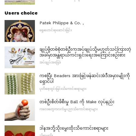
Users choice
Patek Philippe & Co. ,
ရှေးဟောင်းစုဆောင်းခြင်း
ချုပ်ဖို့တစ်စုံတစ်ဦးကအပ်ချုပ်သို့မဟုတ်သင်ကြားတဲ့
အခါမှာအန္တရာယ်ကင်းရှင်းရေးအကြောင်းစဉ်းစား
အပ်ချုပ်အခြေခံ
ကစပြီး Beaders အားဖြင့်ဖန်ဆင်းအဲဒီအမှားမျိုးကို
ရှောင်ပါ
ပုတီးစေ့ထွင်းခြင်းသိကောင်းစရာများ
တစ်ဦးစိတ်ဖိစီးမှု Ball ကို Make လုပ်နည်း
ကလေးတွေကလက်မှုပညာသိကောင်းစရာများ
ဒါနအဘို့သိုးမွှေးထိုးသိကောင်းစရာများ
သိုးမွှေးထိုး