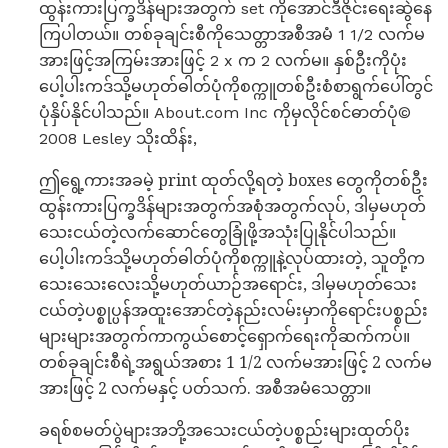
ထွန်းကားပြက္ခဒိန်များအတွက် set ကိုအောင်ဒီဇိုင်းရေးဆွဲနေ
ကြပါတယ်။ တစ်ခုချင်းစီကိုသေတ္တာအစီအမံ 1 1/2 လက်မ
အားဖြင့်အကြမ်းအားဖြင့် 2 x က 2 လက်မ။ နှစ်ဦးကိုပုံး
ပေါ့ပါးကဒ်သို့မဟုတ်ဓါတ်ပုံကိုစက္ကူတစ်ဦးစံစာရွက်ပေါ်တွင်
ပုံနှိပ်နိုင်ပါသည်။ About.com Inc ကိုမှလိုင်စင်ဓာတ်ပုံ©
2008 Lesley သိုးထိန်း,
ဤရွေ့ကားအခမဲ့ print ထုတ်လို့ရတဲ့ boxes တွေကိုတစ်ဦး
ထွန်းကားပြက္ခဒိန်များအတွက်အစုံအတွက်လုပ်, ဒါမှမဟုတ်
သေးငယ်တဲ့လက်ဆောင်တွေခြုံဖို့အသုံးပြုနိုင်ပါသည်။
ပေါ့ပါးကဒ်သို့မဟုတ်ဓါတ်ပုံကိုစက္ကူနဲ့လုပ်ထားတဲ့, သူတို့က
သေးသေးလေးသို့မဟုတ်ယာဉ်အရောင်း, ဒါမှမဟုတ်သေး
ငယ်တဲ့ပစ္စုပ္ပန်အထူးအောင်တဲ့နည်းလမ်းမှာကိုရောင်းပစ္စည်း
များများအတွက်ကာကွယ်စောင့်ရှောက်ရေးကိုဆက်ကပ်။
တစ်ခုချင်းစီရဲ့အရွယ်အစား 1 1/2 လက်မအားဖြင့် 2 လက်မ
အားဖြင့် 2 လက်မနှင့် ပတ်သက်. အစီအမံသေတ္တာ။
ခရစ်စမတ်ပွဲများအဘို့အသေးငယ်တဲ့ပစ္စည်းများထုတ်ပိုး