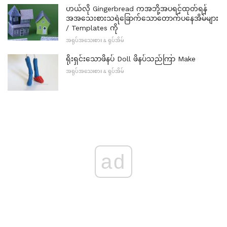
ဟယ်လို Gingerbread ကအဘို့အပရင့်ထုတ်ရန်
အအသေးစားသရဲခြောက်သောတောက်ပနေအိမ်များ
/ Templates ကို
အရုပ်အသေးစား & ရုပ်အိမ်
ရိုးရှင်းသောဖိနပ် Doll ဖိနပ်သည်ကြာ Make
အရုပ်အသေးစား & ရုပ်အိမ်
ad