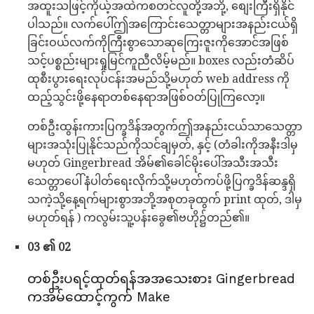
အထူးသဖြင့်ကိုယ့်အထဲကစတင်လူတို့အဘို့, စျေးကြီးရှိနိုင်
ပါသည်။ လက်ပေါ်ဤအကြောင်းသေတ္တာများအနည်းငယ်ရှိ
ခြင်းဝယ်လက်ကိုကြီးစွာသောဆုကြေးဇူးကိုအောင်အဖြစ်
သင့်ပစ္စည်းများရှုမြင်ကူညီလိမ့်မည်။ boxes လည်းတံဆိပ်
ထုစီးပွားရေးလုပ်ငန်းအမည်သို့မဟုတ် web address ကို
ထည့်သွင်းဖို့နေရာတစ်နေရာအဖြစ်ဝတ်ပြုကြလော့။
တစ်ဦးထွန်းကားပြက္ခဒိန်အတွက်ဤအနည်းငယ်သာသေတ္တာ
များအသုံးပြုနိုင်သည်ကိုသင်ချမှတ်, နှင့် (တံခါးကိုအနီးဒါမှ
မဟုတ် Gingerbread အိမ်၏ခေါင်မိုးပေါ်အသီးအသီး
သေတ္တာပေါ်နံပါတ်ရေးလိုက်သို့မဟုတ်ကပ်ဖို့ပြက္ခဒိန်ဆန္ဒရှိ
သကဲ့သို့နေ့ရက်များစွာအဘို့အစုတခုထွက် print ထုတ်, ဒါမှ
မဟုတ်ရန် ) ကလွမ်းသူ့ပန်းခွေ၏ဗဟို၌တည်၏။
03 ၏ 02
တစ်ဦးပရင့်ထုတ်ရန်အအသေးစား Gingerbread
ကအိမ်ထောင့်ကွက် Make