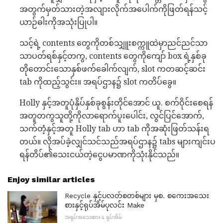
အတွက်မှတ်သားတဲ့အလျားလိုက်အပေါက်ကိုဖြတ်ရန်သင့်
ယာဉ်ဓါးကိုအသုံးပြုပါ။
သင့်ရဲ့ contents တွေကိုတစ်သျှူးစက္ကူထဲမှာညင်ညင်သာ
သာပတ်ရစ်နှင့်တကွ, contents တွေကိုကျော် box ရဲ့နှစ်ခု
တိုတောင်းသောနှစ်ဖက်ခေါက်လျက်, slot ကတဆင့်ဆင်း
tab ကိုထည့်သွင်း။ အရပ်ဌာန၌ slot ကတိပ်ခွေ။
Holly နှင့်အတူပုံနှိပ်နှစ်ခုစွန်းတိုင်အောင် ယူ. စက်ဝိုင်းစေရန်
အတူတကွသူတို့ကိုလာရောက်ပူးပေါင်း, လွင်ပြင်အောက်,
သက်တံ့နှင့်အတူ Holly tab ဟာ tab ကိုအဆုံးဖြတ်သန်းရ
တယ်။ လိုအပ်ခဲ့လျှင်သင်သည်အရပ်ဌာန၌ tabs များကျင်းပ
ရန်တိပ်၏သေးငယ်တဲ့ငွေပမာဏကိုသုံးနိုင်သည်။
Enjoy similar articles
Recycle နှင့်ပလတ်စတစ်များ မှစ. စကေးအသေး
စားနှင့်ရုပ်အိမ်ပုလင်း Make
အရုပ်အသေးစား & ရုပ်အိမ်