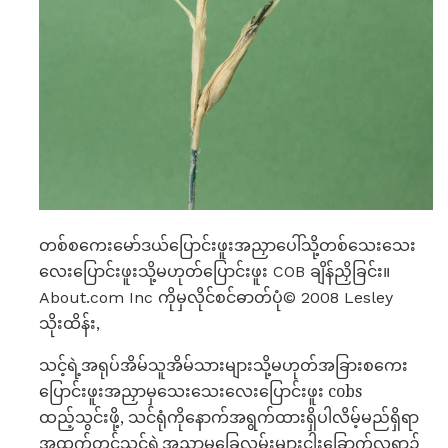
တစ်စကေးမော်ဒယ်ပြောင်းဖူးအညှာပေါ်သို့တစ်သေးသေး
လေးပြောင်းဖူးသို့မဟုတ်ပြောင်းဖူး COB ချိန်ညှိခြင်း။
About.com Inc ကိုမှလိုင်စင်ဓာတ်ပုံ© 2008 Lesley
သိုးထိန်း,
သင့်ရဲ့အရုပ်အိမ်သူအိမ်သားများသို့မဟုတ်အခြားစကေး
ပြောင်းဖူးအညှာမှသေးသေးလေးပြောင်းဖူး cobs
ထည့်သွင်းဖို့, သင်ရုံကိုနောက်အရွက်ထားရှိပါလိမ့်မည်ရှိရာ
အထက်တွင်သင့်ရဲ့အညှာမှခြေလှမ်းများငါးခြောက်လရာ၌