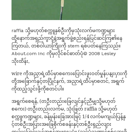
raffia သို့မဟုတ်စက္ကူနှစ်ဦးကိုမှသုံးလက်မကဏ္ဍများ
ထို့နောက်အရှည်ကွာငုံ့နဲ့အရွက်ဖွဲ့စည်းရန်ပြင်ဆင်ကြ၏နေ
ကြတယ်, တစ်ဝါယာကြိုးကို stem ရစ်ပတ်နေကြသည်။
About.com Inc ကိုမှလိုင်စင်ဓာတ်ပုံ© 2008 Lesley
သိုးထိန်း,
wire ကိုအညှာရဲ့ထိပ်မှာစကေးပြောင်းဖူးဝတ်မှုန်ပနျးပှားကို
တို့အခြောက်နှင့်တပြိုင်နက်, အညှာရဲ့ထိပ်မှာစတင်, အရွက်
ကိုထည့်သွင်းဖို့ကိုစတင်ပါ။
အရွက်စေရန်, (တဦးတည်းခြေလျင်နှင့်ညီမျှသို့မဟုတ်
စကေး) တဦးတည်းလက်မ, သုံးဖြတ် raffia သို့မဟုတ်
စက္ကူကဏ္ဍများ, ခန့်မှန်းခြေအားဖြင့် 1/4 လက်မကျယ်ပြန့်နှ
င့်တစ်ဦးအပြားအခြေစိုက်စခန်းနှင့်တစ်ဦးရှည်လျား
ကျဉ်းမြောင်းချွန်အစွန်အဖျားမှပုံ။ (သင်ပုံသဏ္ဍာန်စစ်ဆေးဖို့