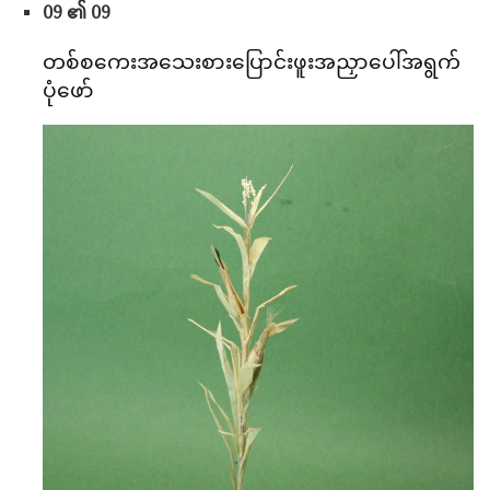
09 ၏ 09
တစ်စကေးအသေးစားပြောင်းဖူးအညှာပေါ်အရွက်
ပုံဖော်