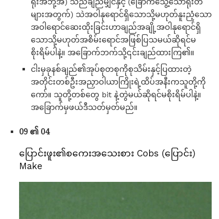
ရိုးအဘို့အ) သည်ချည်မျှင်နှင့် (ခြောက်သွေ့သောရိုးတံ
များအတွက်) သဲအဝါနုရောင်ရှိသောသို့မဟုတ်နူးညံ့သော
အဝါရောင်ဆေးထိုးခြင်းဟာချည်အချို့အဝါနုရောင်ရှိ
သောသို့မဟုတ်အစိမ်းရောင်အဖြစ်ပြသမယ်ဆိုရင်မ
စိုးရိမ်ပါနဲ့။ အခြောက်ဘက်သို့၎င်းချည်ထားကြ၏။
ငါးမှခုနစ်ချည်၏အုပ်စုတစုကိုစုသိမ်းနှင့်ပြထားတဲ့
အတိုင်းတစ်ဦးအညှာဝါယာကြိုးရဲ့ထိပ်အနီးကသူတို့ကို
ကော်။ သူတို့တစ်တွေ bit နဲ့တွဲမယ်ဆိုရင်မစိုးရိမ်ပါနဲ့။
အခြောက်မှဖယ်ဒီသတ်မှတ်မည်။
09 ၏ 04
ပြောင်းဖူး၏စကေးအသေးစား Cobs (ပြောင်း)
Make