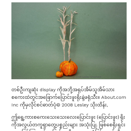
တစ်ဦးကျဆုံး display ကိုအဘို့အရုပ်အိမ်သူအိမ်သား
စကေးထဲတွင်အခြောက်ပြောင်းဖူးရိုးနဲ့ဖရုံသီး။ About.com
Inc ကိုမှလိုင်စင်ဓာတ်ပုံ© 2008 Lesley သိုးထိန်း,
ဤရွေ့ကားစကေးသေးသေးလေးပြောင်းဖူး (ပြောင်းဖူး) ရိုး
ကိုအလွယ်တကူရှာတွေ့ပစ္စည်းများ အသုံးပြု. ဖြစ်စေရိုးရှင်း