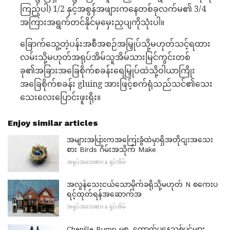
ကြည့်ပါ) 1/2 နှင့်အစွန်အဖျားကနေတစ်ခုလက်မ၏ 3/4
အကြားအရွက်တင်နိုင်မှမှေးညှပျကိုသုံးပါ။
ခြောက်သွေ့တဲ့ပန်းအစီအစဉ်အမြှုပ်သို့မဟုတ်သင့်ရထား
လမ်းသို့မဟုတ်အရုပ်အိမ်သူအိမ်သားမြင်ကွင်းတစ်
ခု၏အခြားအခြေစိုက်စခန်းရေမြှုပ်ထဲသို့ဝါယာကြိုး
အခြေစိုက်စခန်း gluing အားဖြင့်စက်ရုံသည်သင်၏သေး
သေးလေးပြောင်းဖူးရိုး။
Enjoy similar articles
အများအပြားကအကြေးခွံထဲမှာရှိအတိုငျးအသေး
စား Birds ဂိမ်းအသိုက် Make
အရုပ်အသေးစား & ရုပ်အိမ်
အလွန်သေးငယ်သောမိုက်ခရိုသို့မဟုတ် N စကေးပ
ရင့်ထုတ်ရန်အဆောက်အ
အရုပ်အသေးစား & ရုပ်အိမ်
Chenille Bump မှစ. တောက်ပနေသစ်ပင်များ