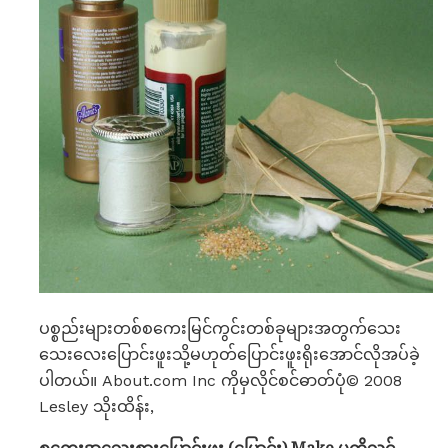
ပစ္စည်းများတစ်စကေးမြင်ကွင်းတစ်ခုများအတွက်သေး
သေးလေးပြောင်းဖူးသို့မဟုတ်ပြောင်းဖူးရိုးအောင်လိုအပ်ခဲ့
ပါတယ်။ About.com Inc ကိုမှလိုင်စင်ဓာတ်ပုံ© 2008
Lesley သိုးထိန်း,