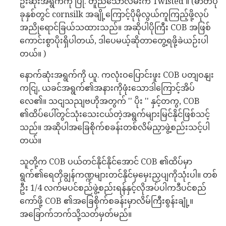
ဦးဆုံးအရွက်ကို ပြု. တူညီသောလမ်းက Twisted ။ (ဓာတ်ပုံ
ခုနှစ်တွင် cornsilk အချို့ကြောင့်ပိုမိုလွယ်ကူကြည့်ဖို့လုပ်
အညိုရောင်ခြယ်သထားသည်။ အဆိုပါပိုကြီး COB အဖြစ်
ကောင်းစွာပိုးရှိပါတယ်, ဒါပေမယ့်ဆိုတာတွေ့ရဖို့ခဲယဉ်းပါ
တယ်။ )
နောက်ဆုံးအရွက်ကို ယူ. ကလုံးဝပြောင်းဖူး COB ပတျဝနျး
ကငျြ, ယခင်အရွက်၏အနားကိုဖုံးသောဒါကြောင့်အိပ်
လေ၏။ သငျသညျဗဟိုအတွက် '' ပိုး '' နှင့်တကွ, COB
၏ထိပ်ပေါ်တွင်သုံးသေးငယ်တဲ့အရွက်များမြင်နိုင်ဖြစ်သင့်
သည်။ အဆိုပါအခြေစိုက်စခန်းတစ်လိမ်ညှာဖွဲ့စည်းသင့်ပါ
တယ်။
သူတို့က COB ပယ်တင်နိုင်နိုင်အောင် COB ၏ထိပ်မှာ
ရွက်၏ရေတိုချွန်ကဏ္ဍများတင်နိုင်မှမှေးညှပျကိုသုံးပါ။ တစ်
ဦး 1/4 လက်မပင်စည်ဖွဲ့စည်းရန်နှင့်လိုအပ်ပါကဒီပင်စည်
ကော်ဖို့ COB ၏အခြေစိုက်စခန်းမှာလိမ်ကြီးစွန်းချုံ့။
အခြောက်ဘက်သို့သတ်မှတ်မည်။