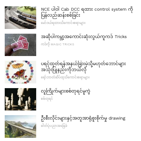
NCE ပါဝါ Cab DCC ရထား control system ကို
ပြန်လည်ဆန်းစစ်ခြင်း
မော်ဒယ်ရထားသိကောင်းစရာများ
အဆိုပါကမ္ဘာ့အကောင်းဆုံးလွယ်ကူကဒ် Tricks
ကဒ်ကို MAGIC TRICKS
ပရင့်ထုတ်ရန်အနယ်ခြားမဲ့သို့မဟုတ်ဘောင်များ
အသုံးပြုနည်းကိုဘယ်လို
ရော်ဘာတံဆိပ်ထုသိကောင်းစရာများ
လူကြိုက်များစစ်တုရင်မူကွဲ
စစ်တုရင်
ဦးစီးလိုင်းများနှင့်အတူအာရုံစူးစိုက်မှု drawing
ဓါတ်ပုံပညာအခြေခံ