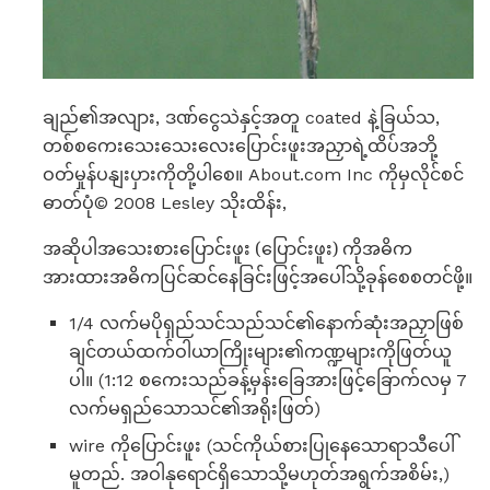
ချည်၏အလျား, ဒဏ်ငွေသဲနှင့်အတူ coated နဲ့ခြယ်သ,
တစ်စကေးသေးသေးလေးပြောင်းဖူးအညှာရဲ့ထိပ်အဘို့
ဝတ်မှုန်ပနျးပှားကိုတို့ပါစေ။ About.com Inc ကိုမှလိုင်စင်
ဓာတ်ပုံ© 2008 Lesley သိုးထိန်း,
အဆိုပါအသေးစားပြောင်းဖူး (ပြောင်းဖူး) ကိုအဓိက
အားထားအဓိကပြင်ဆင်နေခြင်းဖြင့်အပေါ်သို့ခုန်စေစတင်ဖို့။
1/4 လက်မပိုရှည်သင်သည်သင်၏နောက်ဆုံးအညှာဖြစ်
ချင်တယ်ထက်ဝါယာကြိုးများ၏ကဏ္ဍများကိုဖြတ်ယူ
ပါ။ (1:12 စကေးသည်ခန့်မှန်းခြေအားဖြင့်ခြောက်လမှ 7
လက်မရှည်သောသင်၏အရိုးဖြတ်)
wire ကိုပြောင်းဖူး (သင်ကိုယ်စားပြုနေသောရာသီပေါ်
မူတည်. အဝါနုရောင်ရှိသောသို့မဟုတ်အရွက်အစိမ်း,)