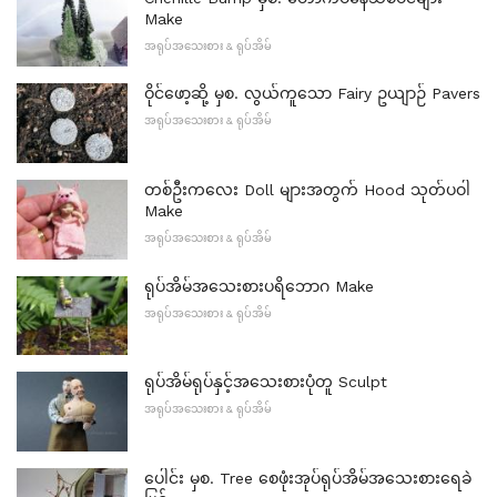
Make
အရုပ်အသေးစား & ရုပ်အိမ်
ဝိုင်ဖော့ဆို့ မှစ. လွယ်ကူသော Fairy ဥယျာဉ် Pavers
အရုပ်အသေးစား & ရုပ်အိမ်
တစ်ဦးကလေး Doll များအတွက် Hood သုတ်ပဝါ
Make
အရုပ်အသေးစား & ရုပ်အိမ်
ရုပ်အိမ်အသေးစားပရိဘောဂ Make
အရုပ်အသေးစား & ရုပ်အိမ်
ရုပ်အိမ်ရုပ်နှင့်အသေးစားပုံတူ Sculpt
အရုပ်အသေးစား & ရုပ်အိမ်
ပေါင်း မှစ. Tree စေဖုံးအုပ်ရုပ်အိမ်အသေးစားရေခဲ