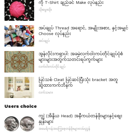
ကို T-Shirt ချည်ခင် Make လုပ်နည်း
သိုးမွှေးထိုး
အပ်ချုပ် Thread အရောင်, အမျိုးအစား, နှင့်အမျှင်
Choose လုပ်နည်း
အပ်ချုပ်
အွန်လိုင်းကရှာပါ: အခမဲ့လက်ဝါးကပ်တိုင်ချုပ်ပုံစံ
များများအတွက်သတင်းရပ်ကွက်များ
လက်ဝါးကပ်တိုင်ချုပ်
ပြင်သစ် Cleat ပြင်ဆင်ပြီးသုံး bracket အတူ
ဆွဲထားကက်ဘိနက်
လက်သမား
Users choice
ကျွဲ (အိန္ဒိယ Head) အနီကယ်တန်ဖိုးများနှင့်စျေး
နှုန်းများ
အမေရိကန်အကြွေစေ့တန်ဖိုးများလမ်းညွှန်