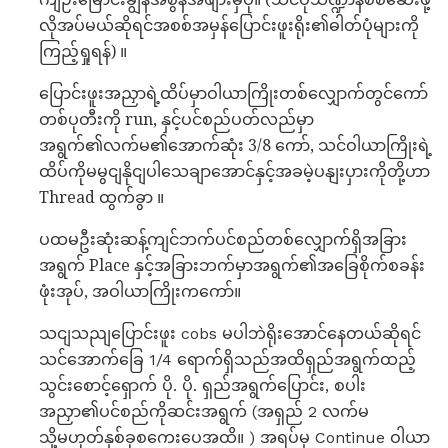
လိုအပ်မယ်ဆိုရင်အစစ်အမှန်ပြောင်းဖူးရိုး၏ဓါတ်ပုံများကို
ကြည့်ရှုရန်) ။
ပြောင်းဖူးအညှာရဲ့ထိပ်မှာဝါယာကြိုးတစ်လျှောက်တွင်ကော်
တစ်ပုတီးကို run, နှင့်ပင်စည်ပတ်လည်မှာ
အရွက်၏လက်မ၏အောက်ဆုံး 3/8 ကော်, သင်ဝါယာကြိုးရဲ့
ထိပ်ကိုမမွငျနိုငျပါသေချာအောင်နှင့်အခမဲ့ပနျးပှားကိုတို့ဟာ
Thread ထွက်ခွာ ။
ပထမဦးဆုံးဆန့်ကျင်ဘက်ပင်စည်တစ်လျှောက်ရှိအခြား
အရွက် Place နှင့်အခြားဘက်မှာအရွက်၏အခြေစိုက်စခန်း
ဖုံးအုပ်, အဝါယာကြိုးကကော်။
သငျသညျပြောင်းဖူး cobs မပါဘဲရိုးအောင်နေတယ်ဆိုရင်
သင်အောက်ခြေ 1/4 ရောက်ရှိသည်အထိရှည်အရွက်ထည့်
သွင်းစောင့်ရှောက် ပို. ပို. ရှည်အရွက်ပြောင်း, စပါး
အညှာ၏ပင်စည်ကိုဆင်းအရွက် (အရှည် 2 လက်မ
သို့မဟုတ်နှစ်ခုစကေးပေအထိ။ ) အရပ်မှ Continue ဝါယာ