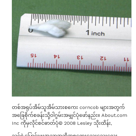
တစ်အရုပ်အိမ်သူအိမ်သားစကေး corncob များအတွက်
အခြေစိုက်စခန်းသို့ဝါဂွမ်းအမျှင်ပုံဖော်နည်း။ About.com
Inc ကိုမှလိုင်စင်ဓာတ်ပုံ© 2008 Lesley သိုးထိန်း,
သင့်ရဲ့ပြောင်းဖူးအညှာအဘို့အစကေးသေးသေးလေး