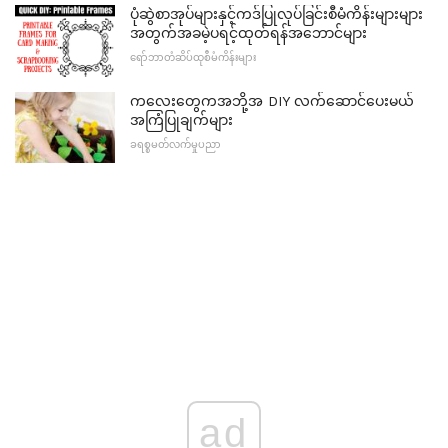
ပုံဆွဲစာအုပ်များနှင့်ကဒ်ပြုလုပ်ခြင်းစီမံကိန်းများများ
အတွက်အခမဲ့ပရင့်ထုတ်ရန်အဘောင်များ
ရော်ဘာတံဆိပ်ထုစီမံကိန်းများ
ကလေးတွေကအဘို့အ DIY လက်ဆောင်ပေးမယ်
အကြံပြုချက်များ
ခရစ္စမတ်လက်မှုပညာ
ad