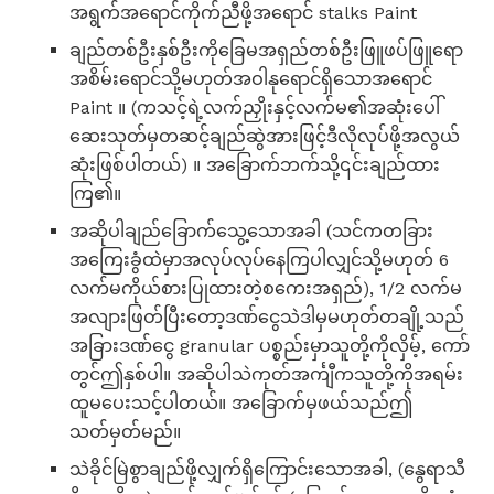
အရွက်အရောင်ကိုက်ညီဖို့အရောင် stalks Paint
ချည်တစ်ဦးနှစ်ဦးကိုခြေမအရှည်တစ်ဦးဖြူဖပ်ဖြူရော
အစိမ်းရောင်သို့မဟုတ်အဝါနုရောင်ရှိသောအရောင်
Paint ။ (ကသင့်ရဲ့လက်ညှိုးနှင့်လက်မ၏အဆုံးပေါ်
ဆေးသုတ်မှတဆင့်ချည်ဆွဲအားဖြင့်ဒီလိုလုပ်ဖို့အလွယ်
ဆုံးဖြစ်ပါတယ်) ။ အခြောက်ဘက်သို့၎င်းချည်ထား
ကြ၏။
အဆိုပါချည်ခြောက်သွေ့သောအခါ (သင်ကတခြား
အကြေးခွံထဲမှာအလုပ်လုပ်နေကြပါလျှင်သို့မဟုတ် 6
လက်မကိုယ်စားပြုထားတဲ့စကေးအရှည်), 1/2 လက်မ
အလျားဖြတ်ပြီးတော့ဒဏ်ငွေသဲဒါမှမဟုတ်တချို့သည်
အခြားဒဏ်ငွေ granular ပစ္စည်းမှာသူတို့ကိုလှိမ့်, ကော်
တွင်ဤနှစ်ပါ။ အဆိုပါသဲကုတ်အင်္ကျီကသူတို့ကိုအရမ်း
ထူမပေးသင့်ပါတယ်။ အခြောက်မှဖယ်သည်ဤ
သတ်မှတ်မည်။
သဲခိုင်မြဲစွာချည်ဖို့လျှက်ရှိကြောင်းသောအခါ, (နွေရာသီ