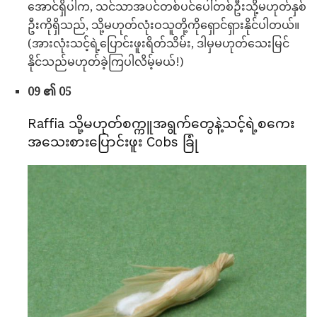
အောင်ရှိပါက, သင်သာအပင်တစ်ပင်ပေါ်တစ်ဦးသို့မဟုတ်နှစ်
ဦးကိုရှိသည်, သို့မဟုတ်လုံးဝသူတို့ကိုရှောင်ရှားနိုင်ပါတယ်။
(အားလုံးသင့်ရဲ့ပြောင်းဖူးရိတ်သိမ်း, ဒါမှမဟုတ်သေးမြင်
နိုင်သည်မဟုတ်ခဲ့ကြပါလိမ့်မယ်!)
09 ၏ 05
Raffia သို့မဟုတ်စက္ကူအရွက်တွေနဲ့သင့်ရဲ့စကေး
အသေးစားပြောင်းဖူး Cobs ခြုံ