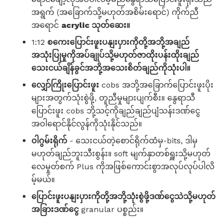
အရွက် (အခြောက်သို့မဟုတ်အစိမ်းရောင်) ကိုက်ညီ
အရောင်
acrylic သုတ်ဆေး။
1:12
စကေးပြောင်းဖူးပနျးပှားကိုတို့အဘို့အချည်
အသုံးပြုမှုကိုအပ်ချုပ်သို့မဟုတ်ဇာထိုးပန်းထိုးချည်
သေးငယ်ချိန်ခွင်အဘို့အသေးစိတ်ချည်ကိုသုံးပါ။
လျှော်ကြိုးပြောင်းဖူး
cobs အဘို့အခြောက်ပြောင်းဖူးပိုး
များအတွက်သုံးစွဲဖို့, တူညီမှုများပျက်စီး။ နွေရာသီ
ပြောင်းဖူး cobs ဘို့သင့်ကိုချည်ချည်ပျံသန်းဒဏ်ငွေ
အဝါရောင်နိုင်လွန်ကိုသုံးနိုင်သည်။
ဝါဂွမ်းရိုက်
- သေးငယ်တဲ့စောင်ရိုက်ထံမှ-bits, ဒါမှ
မဟုတ်ချည်ဘူးသီးစွန်း။ soft မျက်နှာတစ်ရှူးသို့မဟုတ်
လေမှုတ်စက် Plus ကိုအဖြစ်ကောင်းစွာအလုပ်လုပ်ပါလိ
မ့်မယ်။
ပြောင်းဖူးပနျးပှားကိုတို့အဘို့သုံးစွဲဖို့ဒဏ်ငွေသဲသို့မဟုတ်
အခြားဒဏ်ငွေ
granular ပစ္စည်း။