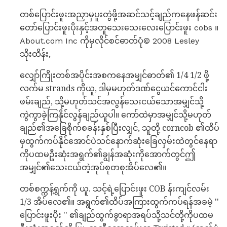
တစ်ပြောင်းဖူးအညှာမှပူးတွဲဖို့အဆင်သင့်ချည်ကနေဖန်ဆင်း
တော်ပြောင်းဖူးပိုးနှင့်အတူသေးသေးလေးပြောင်းဖူး cobs ။
About.com Inc ကိုမှလိုင်စင်ဓာတ်ပုံ© 2008 Lesley
သိုးထိန်း,
လျှော်ကြိုးတစ်အပိုင်းအစကနေအမျှင်ဓာတ်၏ 1/4 1/2 ဖို့
လက်မ strands ကိုယူ, ဒါမှမဟုတ်ဒဏ်ငွေယင်ကောင်ငါး
ဖမ်းချည်, သို့မဟုတ်သင်အလွန်သေးငယ်သောအမျှင်သို့
ကွဲကွာခဲ့ကြနိုင်လွန်ချည်ယူပါ။ ကော်ထဲမှာအမျှင်သို့မဟုတ်
ချည်၏အခြေစိုက်စခန်းနှစ်ပြီးလျှင်, သူတို့ corncob ၏ထိပ်
မှထွက်ကပ်နိုင်အောင်ပဲသင်နောက်ဆုံးခြေလှမ်းထဲတွင်နေရာ
ကိုပထမဦးဆုံးအရွက်၏ချွန်အဆုံးကိုအောက်တွင်ဤ
အမျှင်၏သေးငယ်တဲ့အုပ်စုတစုအိပ်လေ၏။
တစ်စက္ကန့်ရွက်ကို ယူ. သင့်ရဲ့ပြောင်းဖူး COB န်းကျင်လမ်း
1/3 အိပ်လေ၏။ အရွက်၏ထိပ်အကြားထွက်ကပ်ရန်အခမဲ့ ''
ပြောင်းဖူးပိုး '' ၏ချည်ထွက်ခွာရာအရပ်သို့သင်တို့ကိုပထမ