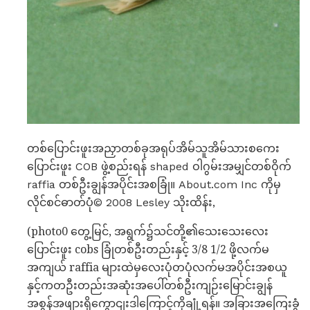
တစ်ပြောင်းဖူးအညှာတစ်ခုအရုပ်အိမ်သူအိမ်သားစကေး
ပြောင်းဖူး COB ဖွဲ့စည်းရန် shaped ဝါဂွမ်းအမျှင်တစ်ဝိုက်
raffia တစ်ဦးချွန်အပိုင်းအစခြုံ။ About.com Inc ကိုမှ
လိုင်စင်ဓာတ်ပုံ© 2008 Lesley သိုးထိန်း,
(photo0 တွေ့မြင်, အရွက်၌သင်တို့၏သေးသေးလေး
ပြောင်းဖူး cobs ခြုံတစ်ဦးတည်းနှင့် 3/8 1/2 ဖို့လက်မ
အကျယ် raffia များထဲမှလေးပုံတပုံလက်မအပိုင်းအစယူ
နှင့်ကတဦးတည်းအဆုံးအပေါ်တစ်ဦးကျဉ်းမြောင်းချွန်
အစွန်အဖျားရှိကွောငျးဒါကြောင့်ကိုချုံ့ရန်။ အခြားအကြေးခွံ