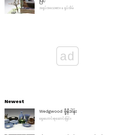
ပြင်
အရုပ်အသေးစား & ရုပ်အိမ်
ad
Newest
Wedgwood ဖို့နိဒါန်း
ရှေးဟောင်းစုဆောင်းခြင်း