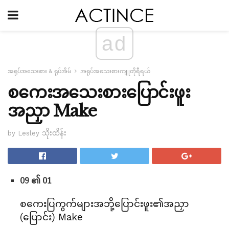
ad
အရုပ်အသေးစား & ရုပ်အိမ်
အရုပ်အသေးစားကျူတိုရီရယ်
စကေးအသေးစားပြောင်းဖူး
အညှာ Make
by Lesley သိုးထိန်း
09 ၏ 01
စကေးပြကွက်များအဘို့ပြောင်းဖူး၏အညှာ
(ပြောင်း) Make