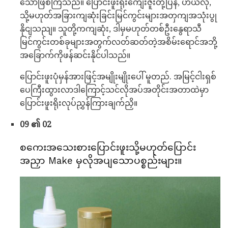
သောဖြစ်ကြသည်။ ပြောင်းဖူးရိုးကျေးဇူးတုံ့ပြန်, ဟယ်လို,
သို့မဟုတ်အခြားကျဆုံးခြင်းမြင်ကွင်းများအတှကျအသုံးပွု
နိုငျသညျ။ သူတို့ကကျဆုံး, ဒါမှမဟုတ်တစ်ဦးနွေရာသီ
မြင်ကွင်းတစ်ခုများအတွက်လတ်ဆတ်တဲ့အစိမ်းရောင်အဘို့
အခြောက်ကိုဖန်ဆင်းနိုင်ပါသည်။
ပြောင်းဖူးပုံမှန်အားဖြင့်အမျိုးမျိုးပေါ် မူတည်. အမြင့်ငါးရှစ်
ပေကြီးထွားလာဒါကြောင့်သင်လိုအပ်အတိုင်းအတာထဲမှာ
ပြောင်းဖူးရိုးလုပ်ညွှန်ကြားချက်ညှိ။
09 ၏ 02
စကေးအသေးစားပြောင်းဖူးသို့မဟုတ်ပြောင်း
အညှာ Make မှလိုအပျသောပစ္စည်းများ။