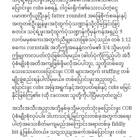
ပြောင်းဖူး cobs စေရန်, ဝါဂွမ်းရိုက်၏သေးငယ်တဲ့ငွေ
ပမာဏကိုယူပြီးနှင့် fatter rounded အခြေစိုက်စခန်းနှင့်
အတူတစ်ဦးချွန်ဖူးအငုံထွက်ပုံသဏ္ဍာန်သို့လှိမ့်ခြင်းဖြင့်
စတင်။ သင့်ရဲ့ဖူးအငုံထွက်ပုံသဏ္ဍာန်ကိုမှန်ကန်အရှည် 9
လက်မမှစကေးအတွက်ညီမျှသောဖြစ်သင့်သည်။ တစ် 1:12
စကေး cornstalk အဘို့ဤအနေနဲ့လက်မ၏ 3/4 သို့မဟုတ်
ဤမျှကာလပတ်လုံးဖြစ်လိမ့်မည်။ (ဓါတ်ပုံကိုကြည့်ပါ) အဲဒီ
ပုံစံမျိုးစုံအတိအကျဖြစ်ဖို့မလိုအပ်ပါဘူး, သူတို့တစ်တွေ
သေးသေးလေးပြောင်းဖူး COB များအတွက် stuffing တစ်
မျိုးဖွဲ့စည်းရန်ပါလိမ့်မယ်။ တစ်ပြောင်းဖူးအညှာတွင်,
ပြောင်းဖူး cobs အမြဲအရွက်နှင့်အတူပတ်ရစ်နှင့် cobs မမြင်
နိုင်ဖြစ်ကြ၏။ (ထို raccoon သူတို့ကိုပါပြီမဟုတ်လျှင်)
အသီးအသီးအညှာအဘို့နှစ်ခုသို့မဟုတ်သုံးခုပြောင်းဖူး COB
ပုံစံမျိုးစုံလုပ်ပါ။ ဒါဟာသင့်ရဲ့မြင်ကွင်းတစ်ခုအတွက်အရေး
ပါတဲ့အသေးစိတ်မကျမည်အကြောင်းအရာတစ်ခု fiddly
bit နဲ့ဖြစ်ပါတယ်။ သငျသညျအခက်အခဲပြောင်းဖူး cobs