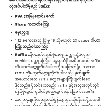
စကေးအသေးစားပြောင်းဖူး (ပြောင်း) Make မှကိုသင်
လိုအပ်ပါလိမ့်မည် Stalks:
PVA (အဖြူရောင်) ကော်
Sharp ကကတ်ကြေး
မှေးညှပျ
1:12 စကေးအသုံးပြုမှု 18 သို့မဟုတ် 20 gauge
ဝါယာ
ကြိုးသည်ဝါယာကြိုး
Raffia
သို့မဟုတ်ရောင်စုံတစ်ရှုးစက္ကူသို့မဟုတ်
crinkled စက္ကူဖဲကြိုး။ နွေရာသီရိုးအစိမ်းရောင် raffia
သို့မဟုတ်စက္ကူကိုသုံးပါအဘို့အခြောက်ရိုး, သဘာဝ
raffia သို့မဟုတ်စက္ကူကိုသုံးပါသည်။
မှတ်ချက်:
အဟောင်းတွေ raffia တွေအများကြီးဖျက်စီးစေ
နိုင်သည်။ ပိုသစ်သောနည်း raffia နှင့်အတူအလုပ်လုပ်
ရန်ပိုမိုလွယ်ကူပါလိမ့်မည်ထွက်ခန်းခြောက်လေ၏။
သငျသညျကိုလညျးဝတ်မှုန်ပနျးပှားကိုတို့အဘို့အအဝါ
ရောင်ဖျော့လိုအပ်ပါလိမ့်မည်နွေရာသီပြောင်းဖူးရိုးသည်