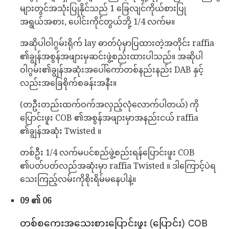
များတွင်အသုံးပြုနိုင်သည် 1 ခြေလျင်ကိုယ်စားပြု
အရွယ်အစား, ပေါင်းကိုင်တွယ်ဘို့ 1/4 လက်မ။
အဆိုပါဝါဂွမ်းရိုက် lay ဓာတ်ပုံမှာပြထားတဲ့အတိုင်း raffia
၏ချွန်အစွန်အဖျားမှဆင်းဖွဲ့စည်းထားပါသည်။ အဆိုပါ
ဝါဂွမ်း၏ချွန်အဆုံးအပေါ်ကော်တစ်နည်းနည်း DAB နှင့်
လည်းအခြေစိုက်စခန်းအနီး။
(တဦးတည်းထက်ဝက်အလှည့်လုံလောက်ပါတယ်) ကို
ပြောင်းဖူး COB ၏အစွန်အဖျားမှာအနည်းငယ် raffia
၏ချွန်အဆုံး Twisted ။
တစ်ဦး 1/4 လက်မပင်စည်ဖွဲ့စည်းရန်ပြောင်းဖူး COB
၏ပတ်ပတ်လည်အဆုံးမှာ raffia Twisted ။ ဒါကြောင့်ပဲရ
သေးကြည့်လမ်းကိုစိုးရိမ်မနေပါနဲ့။
09 ၏ 06
တစ်စကေးအသေးစားပြောင်းဖူး (ပြောင်း) COB