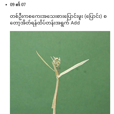
09 ၏ 07
တစ်ဦးကစကေးအသေးစားပြောင်းဖူး (ပြောင်း) စ
တော့အိတ်ရန်ထိပ်တန်းအရွက် Add