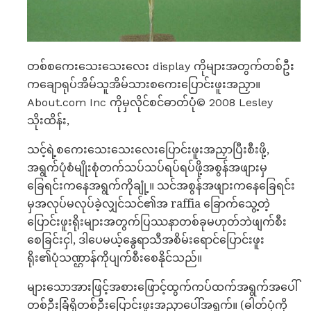
တစ်စကေးသေးသေးလေး display ကိုများအတွက်တစ်ဦး
ကချောရုပ်အိမ်သူအိမ်သားစကေးပြောင်းဖူးအညှာ။
About.com Inc ကိုမှလိုင်စင်ဓာတ်ပုံ© 2008 Lesley
သိုးထိန်း,
သင့်ရဲ့စကေးသေးသေးလေးပြောင်းဖူးအညှာပြီးစီးဖို့,
အရွက်ပုံစံမျိုးစုံတက်သပ်သပ်ရပ်ရပ်ဖို့အစွန်အဖျားမှ
ခြေရင်းကနေအရွက်ကိုချုံ့။ သင်အစွန်အဖျားကနေခြေရင်း
မှအလုပ်မလုပ်ခဲ့လျှင်သင်၏အ raffia ခြောက်သွေ့တဲ့
ပြောင်းဖူးရိုးများအတွက်ပြဿနာတစ်ခုမဟုတ်ဘဲဖျက်စီး
စေခြင်းငှါ, ဒါပေမယ့်နွေရာသီအစိမ်းရောင်ပြောင်းဖူး
ရိုး၏ပုံသဏ္ဌာန်ကိုပျက်စီးစေနိုင်သည်။
များသောအားဖြင့်အစားဖြောင့်ထွက်ကပ်ထက်အရွက်အပေါ်
တစ်ဦးခြံရှိတစ်ဦးပြောင်းဖူးအညှာပေါ်အရွက်။ (ဓါတ်ပုံကို