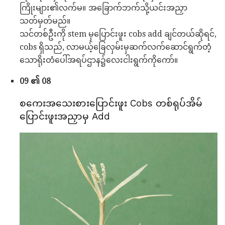
ကြိုးများ၏လက်မ။ အခြောက်ဘက်သို့ယင်းအညှာ
သတ်မှတ်မည်။
သင်တစ်ဦးကို stem မှပြောင်းဖူး cobs add ချင်တယ်ဆိုရင်,
cobs ရှိသည်, လာမယ့်ခြေလှမ်းမှဆက်လက်ဆောင်ရွက်တံ့
သောရိုးတံပေါ်အရပ်ဌာန၌လေးငါးရွက်ကိုကော်။
09 ၏ 08
စကေးအသေးစားပြောင်းဖူး Cobs တစ်ရုပ်အိမ်
ပြောင်းဖူးအညှာမှ Add