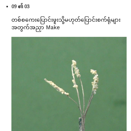
09 ၏ 03
တစ်စကေးပြောင်းဖူးသို့မဟုတ်ပြောင်းစက်ရုံများ
အတွက်အညှာ Make