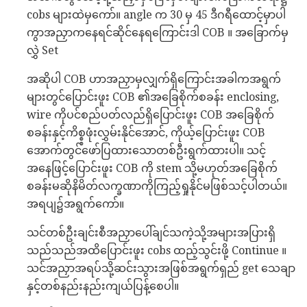
cobs များထဲမှကော်။ angle က 30 မှ 45 ဒီဂရီထောင့်မှာပါ
ကွာအညှာကနေရင်ဆိုင်နေရကြောင်းဒါ COB ။ အခြောက်မှ
လွှဲ Set
အဆိုပါ COB ဟာအညှာမှလျှက်ရှိကြောင်းအခါကအရွက်
များတွင်ပြောင်းဖူး COB ၏အခြေစိုက်စခန်း enclosing,
wire ကိုပင်စည်ပတ်လည်ရှိပြောင်းဖူး COB အခြေစိုက်
စခန်းနှင့်ကိစ္စ္စဖုံးလွှမ်းနိုင်အောင်, ကိုယ့်ပြောင်းဖူး COB
အောက်တွင်ဖော်ပြထားသောတစ်ဦးရွက်ထားပါ။ သင့်
အနေဖြင့်ပြောင်းဖူး COB ကို stem သို့မဟုတ်အခြေစိုက်
စခန်းမဆိုနိမိတ်လက္ခဏာကိုကြည့်ရှုနိုင်မဖြစ်သင့်ပါတယ်။
အရပျ၌အရွက်ကော်။
သင်တစ်ဦးချင်းစီအညှာပေါ်ချင်သကဲ့သို့အများအပြားရှိ
သည်သည်အထိပြောင်းဖူး cobs ထည့်သွင်းဖို့ Continue ။
သင်အညှာအရပ်သို့ဆင်းသွားအဖြစ်အရွက်ရှည် get သေချာ
နှင့်တစ်နည်းနည်းကျယ်ပြန့်စေပါ။