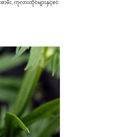
မီး, ကုလားထိုင်များနှင့်စင်