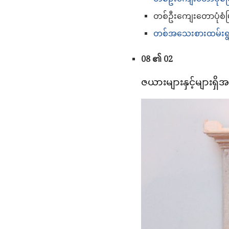
တစ်ဦးကျေးတောပုံ
တစ်အသေးစားထမ်းရွက
08 ၏ 02
ဇယားများနှင့်များရှိ