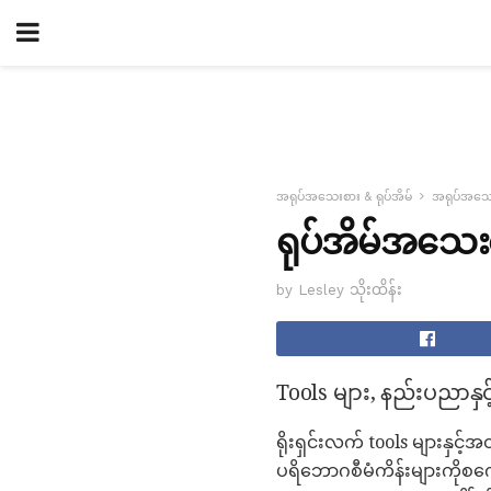
အရုပ်အသေးစား & ရုပ်အိမ်
အရုပ်အသေး
ရုပ်အိမ်အသေ
by Lesley သိုးထိန်း
Tools များ, နည်းပညာနှင်
ရိုးရှင်းလက် tools များန
ပရိဘောဂစီမံကိန်းများကို