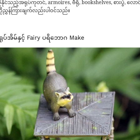
်သည့်အရုပ်ကုတင်, armoires, ဗီရို, bookshelves, စားပွဲ, လောင်စာ
ုံကိုညွှန်ကြားချက်လည်းပါဝင်သည်။
ုပ်အိမ်နှင့် Fairy ပရိဘောဂ Make