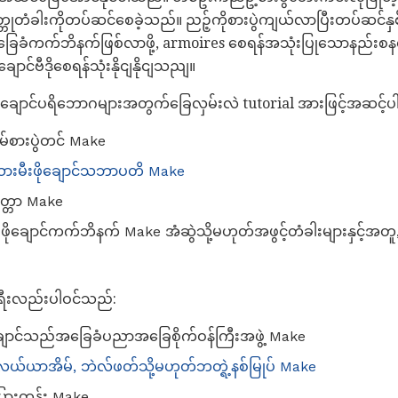
တုတံခါးကိုတပ်ဆင်စေခဲ့သည်။ ညဉ့်ကိုစားပွဲကျယ်လာပြီးတပ်ဆင်နှစ
အခြေခံကက်ဘိနက်ဖြစ်လာဖို့, armoires စေရန်အသုံးပြုသောနည်း
ချောင်ဗီဒိုစေရန်သုံးနိုငျနိုငျသညျ။
ိုချောင်ပရိဘောဂများအတွက်ခြေလှမ်းလဲ tutorial အားဖြင့်အဆင့်
ိမ်စားပွဲတင် Make
သားမီးဖိုချောင်သဘာပတိ Make
တ္တာ Make
ုချောင်ကက်ဘိနက် Make အံဆွဲသို့မဟုတ်အဖွင့်တံခါးများနှင့်အတူ
းရီးလည်းပါဝင်သည်:
ောင်သည်အခြေခံပညာအခြေစိုက်ဝန်ကြီးအဖွဲ့ Make
်လယ်ယာအိမ်, ဘဲလ်ဖတ်သို့မဟုတ်ဘတ္ရဲ့နစ်မြုပ် Make
်ပြားတန်း Make