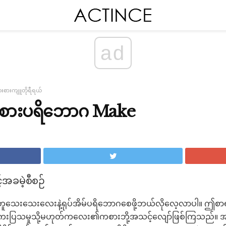
ad
စားကျူတိုရီရယ်
းစားပရိဘောဂ Make
့အခမဲ့စီစဉ်
ှင့်အတူသေးသေးလေးနဲ့ရုပ်အိမ်ပရိဘောဂစေဖို့ဘယ်လိုလေ့လာပါ။ 
စကေးပြသမှုသို့မဟုတ်ကလေး၏ကစားဘို့အသင့်လျော်ဖြစ်ကြသည်။ အစ