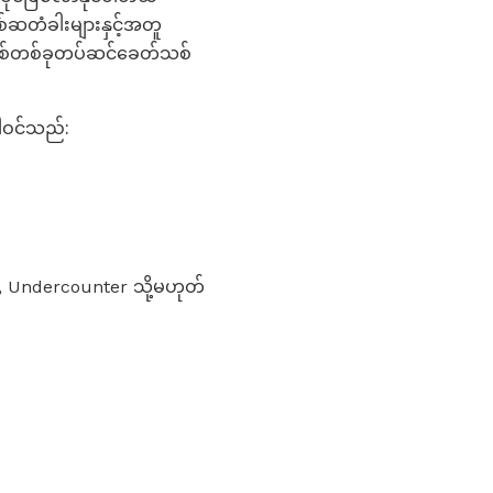
်ဆတံခါးများနှင့်အတူ
စနစ်တစ်ခုတပ်ဆင်ခေတ်သစ်
ပါဝင်သည်:
, Undercounter သို့မဟုတ်