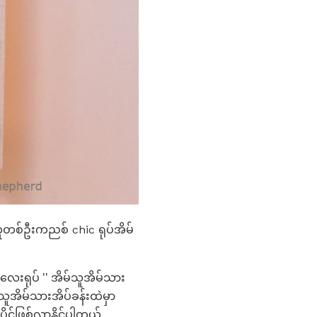
အတူတစ်ဦးကညစ် chic ရုပ်အိမ်
းလေးရုပ် '' အိမ်သူအိမ်သား
်သူအိမ်သားအိပ်ခန်းထဲမှာ
ိုင်ဖြစ်လာနိုင်ပါတယ်