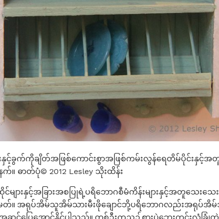
းနှင့်ခွက်ကိုချိတ်အဖြစ်ကောင်းစွာအဖြစ်ကမ်းလွန်ရေတိမ်ပိုင်းနှင့်
က်။ ဓာတ်ပုံ© 2012 Lesley သိုးထိန်း
လားထိုင်များနှင့်အခြားအစပြုရဲ့ပရိဘောဂစီမံကိန်းများနှင့်အတူသေးသေ
တ်မတ်။ အရုပ်အိမ်သူအိမ်သားမီးဖိုချောင်ဘို့ပရိဘောဂလည်းအရုပ်အိမ
ံမှအဆင်ပြေအောင်နိုင်ပါသည်။ တစ်ဦးကညဥ့်စားပွဲဘေးကင်းလုံခြုံတဲ့ပ