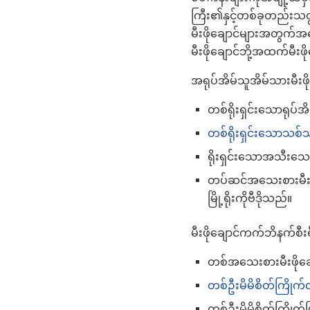
ကြီး၏နှင့်တစ်ခုတည်းသတ္
မီးဖိုချောင်များအတွက်
မီးဖိုချောင်ဘို့အထက်မီးဖို
အရုပ်အိမ်သူအိမ်သားမီးဖ
တစ်ရိုးရှင်းသောရုပ်အ
တစ်ရိုးရှင်းသောသစ်
ရိုးရှင်းသောအသီးသေ
တပ်ဆင်အသေးစားမီးဖိ
မြို့ရိုးကိုဗီဒိုသည်။
မီးဖိုချောင်ကက်ဘိနက်စီ
တစ်အသေးစားမီးဖိုချ
တစ်ဦးမိမိစိတ်ကြိုက
တစ်ဦးမိမိစိတ်ကြိုက