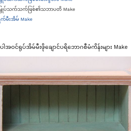
စံမြှုပ်သက်သက်ဖြစ်၏သဘာပတိ Make
်မီးအိမ် Make
အပါအဝင်ရုပ်အိမ်မီးဖိုချောင်ပရိဘောဂစီမံကိန်းများ Make