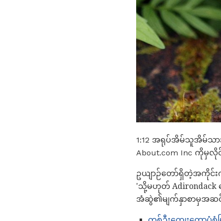
1:12 အရုပ်အိမ်သူအိမ်သ
About.com Inc ကိုမှလိုင်စ
ဥယျာဉ်တော်ရှိတဲ့အကိုင်း
'သို့မဟုတ် Adirondack
အံဆွဲ၏မျက်နှာစာမှအဆင်
တစ်ဦးကျေးတောပုံစံ