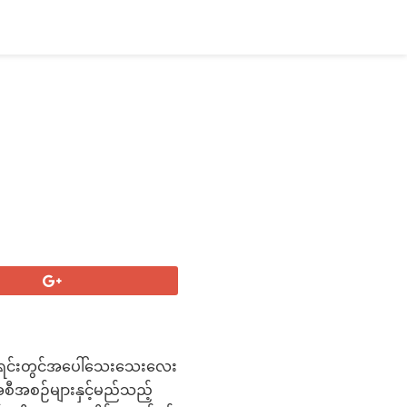
ဤစာရင်းတွင်အပေါ်သေးသေးလေး
ီအစဉ်များနှင့်မည်သည့်