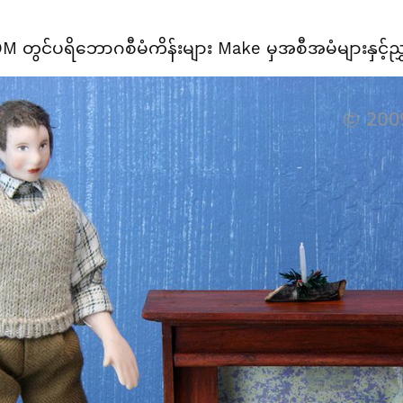
OOM တွင်ပရိဘောဂစီမံကိန်းများ Make မှအစီအမံများနှင့်ည