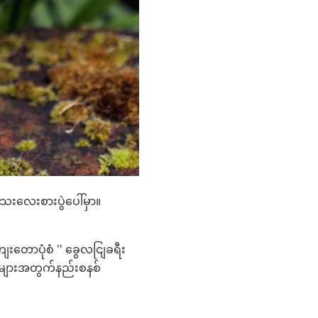
းလေးစားပွဲပေါ်မှာ။
ေးတောပုံစံ '' ခွေလငျြခရီး
ဲများအတွက်နည်းစနစ်