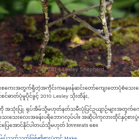
ားစကေးအတွက်ရှိတဲ့အကိုင်းကနေဖန်ဆင်းတော်ကျေးတောပုံစံသေးသေ
င်ဓာတ်ပုံမူပိုင်ခွင့် 2010 Lesley သိုးထိန်း,
ကို အသုံးပြု. ရုပ်အိမ်သို့မဟုတ်နတ်သမီးပုံပြင်ဥယျာဉ်များအတွက်ကျ
 သေးသေးလေးအခန်းပရိဘောဂလုပ်ပါ။ အဆိုပါကုလားထိုင်နှင့်စားပွ
ပြေအောင်နိုင်ပါတယ်သို့မဟုတ် loveseats စေ။
မြှုပ်သက်သက်ဖြစ်၏စားပွဲတင် Make