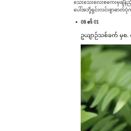
သေးသေးလေးစကေးမှချိန်ညှိနိုင
ပေါ်အဘို့ရှင်းလင်းစွာဓာတ်ပ
08 ၏ 01
ဥယျာဉ်သစ်ခက် မှစ. ရ