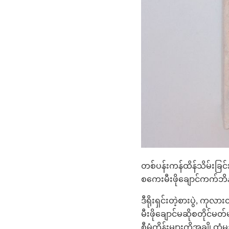
တစ်ပန်းကန်ထိန်သိမ်းခြင်
စကေးမီးဖိုချောင်ကက်ဘိန
ဒီရိုးရှင်းတဲ့စားပွဲ, ကု
မီးဖိုချောင်မဆိုစတိုင်မ
စီမံကိန်းများကိုအချို့ထ