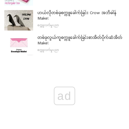
ဟယ်လိုတစ်ခုစက္ကူခေါက်ခြင်း Crow အဘိဓါန်
Make!
စက္ကူလက်မှုပညာ
တစ်ခုလွယ်ကူစက္ကူခေါက်ခြင်းစာအိတ်ပိုက်ဆံအိတ်
Make!
စက္ကူလက်မှုပညာ
ad