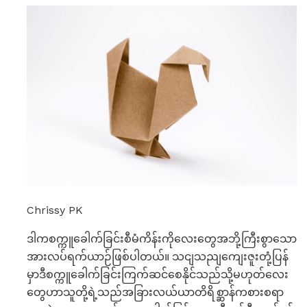
Chrissy PK
ဒါကစက္ကူခေါက်ခြင်းစီမံကိန်းကိုလေးတွေအဘို့ကြီးစွာသော
အားလပ်ရက်ယာဉ်ဖြစ်ပါတယ်။ သငျသညျကျေးဇူးတုံ့ပြန်
မှာဒီစက္ကူခေါက်ခြင်းကြက်ဆင်စေနိုင်သည်သို့မဟုတ်လေး
တွေဟာသူတို့ရဲ့သည်အခြားလယ်ယာတိရိစ္ဆာန်ကစားစရာ