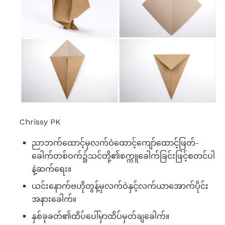
Chrissy PK
ညာဘက်ထောင့်မှလက်ဝဲထောင့်ကျော်ထောင့်ဖြတ်-
ခေါက်တစ်ဝက်၌သင်တို့၏စက္ကူခေါက်ခြင်းဖြင့်စတင်ပါ
နဲ့ဆက်ရေး။
ယင်းနောက်ဗဟိုတွန့်မှလက်ဝဲနှင့်လက်ယာအောက်ပိုင်း
အနားခေါက်။
နှစ်ခုခတ်၏ထိပ်ပေါ်မှာထိပ်မှတ်ချခေါက်။