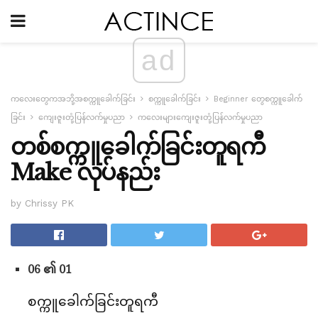
ad
ကလေးတွေကအဘို့အစက္ကူခေါက်ခြင်း
စက္ကူခေါက်ခြင်း
Beginner တွေစက္ကူခေါက်
ခြင်း
ကျေးဇူးတုံ့ပြန်လက်မှုပညာ
ကလေးများကျေးဇူးတုံ့ပြန်လက်မှုပညာ
တစ်စက္ကူခေါက်ခြင်းတူရကီ
Make လုပ်နည်း
by Chrissy PK
06 ၏ 01
စက္ကူခေါက်ခြင်းတူရကီ