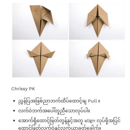
Chrissy PK
ညွှန်ပြအဖြစ်ညာဘက်ထိပ်ထောင့်ချ Pull ။
လက်ဝဲဘက်အပေါ်တူညီသောလုပ်ပါ။
အောက်ရှိထောင့်ဖြတ်တွန့်နှင့်အတူ align လုပ်ဖို့အပြင်
ထောင့်ဖြတ်လက်ဝဲနှင့်လက်ယာခတ်ခေါက်။