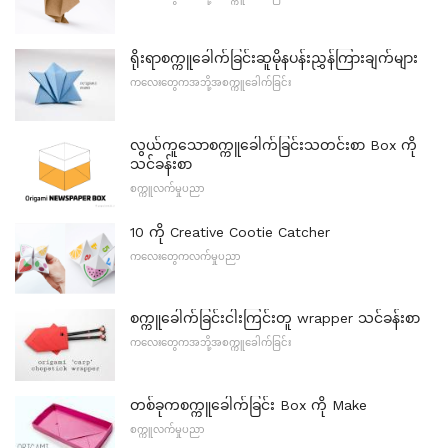
ရိုးရာစက္ကူခေါက်ခြင်းဆူမိုနပန်းညွှန်ကြားချက်များ
ကလေးတွေကအဘို့အစက္ကူခေါက်ခြင်း
လွယ်ကူသောစက္ကူခေါက်ခြင်းသတင်းစာ Box ကို
သင်ခန်းစာ
စက္ကူလက်မှုပညာ
10 ကို Creative Cootie Catcher
ကလေးတွေကလက်မှုပညာ
စက္ကူခေါက်ခြင်းငါးကြင်းတူ wrapper သင်ခန်းစာ
ကလေးတွေကအဘို့အစက္ကူခေါက်ခြင်း
တစ်ခုကစက္ကူခေါက်ခြင်း Box ကို Make
စက္ကူလက်မှုပညာ