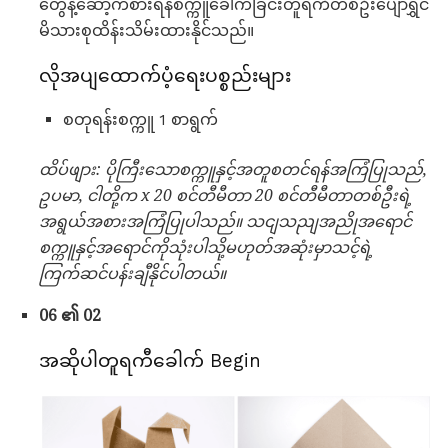
တွေနဲ့ဆော့ကစားရန်စက္ကူခေါက်ခြင်းတူရကီတစ်ဦးပျော်ရွှင်
မိသားစုထိန်းသိမ်းထားနိုင်သည်။
လိုအပျထောက်ပံ့ရေးပစ္စည်းများ
စတုရန်းစက္ကူ 1 စာရွက်
ထိပ်ဖျား: ပိုကြီးသောစက္ကူနှင့်အတူစတင်ရန်အကြံပြုသည်,
ဥပမာ, ငါတို့က x 20 စင်တီမီတာ 20 စင်တီမီတာတစ်ဦးရဲ့
အရွယ်အစားအကြံပြုပါသည်။
သငျသညျအညိုအရောင်
စက္ကူနှင့်အရောင်ကိုသုံးပါသို့မဟုတ်အဆုံးမှာသင့်ရဲ့
ကြက်ဆင်ပန်းချီနိုင်ပါတယ်။
06 ၏ 02
အဆိုပါတူရကီခေါက် Begin