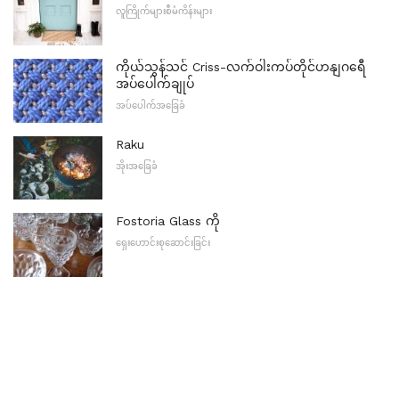
လူကြိုက်များစီမံကိန်းများ
ကိုယ်သွန်သင် Criss-လက်ဝါးကပ်တိုင်ဟနျဂရေီ
အပ်ပေါက်ချုပ်
အပ်ပေါက်အခြေခံ
Raku
အိုးအခြေခံ
Fostoria Glass ကို
ရှေးဟောင်းစုဆောင်းခြင်း