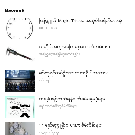
Newest
လြယ္ကူကို Magic Tricks: အဆိုပါနာရီဘီဘာအို
မှော် TRICKS
အဆိုပါအတုအကြွေစေ့ထောက်လှမ်း Kit
အကြွေစေ့အခြေခံစုဆောင်းခြင်း
စစ်တုရင်တစ်ဦးအားကစားရှိပါသလား?
စစ်တုရင်
အခမဲ့ပရင့်ထုတ်ရန်နှုတ်ခမ်းမွှေးပုံများ
ရော်ဘာတံဆိပ်ထုစီမံကိန်းများ
17 မှော်စက္ကူမိုးစ Craft စီမံကိန်းများ
စက္ကူလက်မှုပညာ