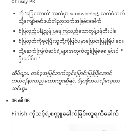
Chrissy PK
ကို 'ခြေထောက်' 'အထဲမှာ sandwiching, လက်ဝဲဘက်
သို့ကျော်မော်ဒယ်၏ညာဘက်အခြမ်းခေါက်။
စံပြလှည့်ပါနဲ့ညွှန်ပြနေကြသည်သောတွန့်ဖန်တီးပါ။
စံပြထုတ်ကိုဖွင့်ပြီးသူတို့ကိုပြင်ပမှာပြောင်းပြန်ခြံပါစေ။
ထို့နောက်ကြက်ဆင်ရဲ့များအတွက်တွန့်ဖြစ်စေခြင်းငှါ ''
ဦးခေါင်း။ '
ထိပ်ဖျား: တစ်ခုအပြင်ဘက်တွင်ပြောင်းပြန်ခြံအောင်
ဘယ်လိုနားလည်မထားဘူးဆိုရင်, ဒီမှာဖို့ဘယ်လိုလေ့လာ
သင်ယူ။
06 ၏ 06
Finish ကိုသင့်ရဲ့စက္ကူခေါက်ခြင်းတူရကီခေါက်