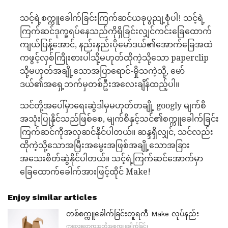
သင့်ရဲ့စက္ကူခေါက်ခြင်းကြက်ဆင်ယခုပွညျ့စုံပါ! သင့်ရဲ့
ကြက်ဆင်ဒုက္ခရပ်နေသည်ကိုရှိခြင်းလျှင်ကင်းခြေထောက်
ကျယ်ပြန့်အောင်, နည်းနည်းပိုမော်ဒယ်၏အောက်ခြေအထဲ
ကဖွင့်လှစ်ကြိုးစားပါသို့မဟုတ်ထိုကဲ့သို့သော paperclip
သို့မဟုတ်အချို့သောအပြာရောင်-မှိုသကဲ့သို့, မော်
ဒယ်၏အရှေ့ဘက်မှတစ်ဦးအလေးချိန်ထည့်ပါ။
သင်တို့အပေါ်မှာရေးဆွဲဒါမှမဟုတ်တချို့ googly မျက်စိ
အသုံးပြုနိုင်သည်ဖြစ်စေ, မျက်စိနှင့်သင်၏စက္ကူခေါက်ခြင်း
ကြက်ဆင်ကိုအလှဆင်နိုင်ပါတယ်။ ဆန္ဒရှိလျှင်, သင်လည်း
ထိုကဲ့သို့သောအမြီးအမွေးအဖြစ်အချို့သောအခြား
အသေးစိတ်ဆွဲနိုင်ပါတယ်။ သင့်ရဲ့ကြက်ဆင်အောက်မှာ
ခြေထောက်ခေါက်အားဖြင့်ထိုင် Make!
Enjoy similar articles
တစ်စက္ကူခေါက်ခြင်းတူရကီ Make လုပ်နည်း
ကလေးတွေကအဘို့အစက္ကူခေါက်ခြင်း