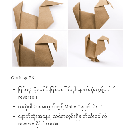
Chrissy PK
ပြင်ပမှာဦးခေါင်းဖြစ်စေခြင်းငှါနောက်ဆုံးတွန့်ခေါက်
reverse ။
အဆိုပါများအတွက်တွန့် Make '' နှုတ်သီး။ '
နောက်ဆုံးအနေနဲ့, သင်အတွင်းရှိနှုတ်သီးခေါက်
reverse နိုင်ပါတယ်။