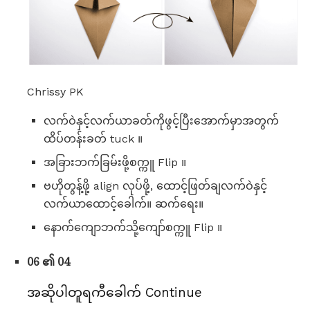
Chrissy PK
လက်ဝဲနှင့်လက်ယာခတ်ကိုဖွင့်ပြီးအောက်မှာအတွက်
ထိပ်တန်းခတ် tuck ။
အခြားဘက်ခြမ်းဖို့စက္ကူ Flip ။
ဗဟိုတွန့်ဖို့ align လုပ်ဖို့, ထောင့်ဖြတ်ချလက်ဝဲနှင့်
လက်ယာထောင့်ခေါက်။ ဆက်ရေး။
နောက်ကျောဘက်သို့ကျော်စက္ကူ Flip ။
06 ၏ 04
အဆိုပါတူရကီခေါက် Continue