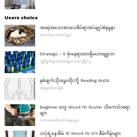
Users choice
အခမဲ့အသေးစားပေအိပ်ရာအပ်ချုပ်စံနမူနာ
အလယ်အလတ်အပ်ချုပ်
Stratego - 5 ဗုံးနေရာထားရှိမဟာဗျူဟာ
လူကြိုက်များဘုတ်အဖွဲ့အားကစားပြိုင်ပွဲ
နှစ်ချက်သိုးမွှေးထိုးဘို့ Reading ဇယား
သိုးမွှေးထိုးအခြေခံ
Beginner တွေ Wood က Router သိကောင်းစရာ
များ
လက်သမားသိကောင်းစရာများ
သင့်ရဲ့နေအိမ် 15 Wood က DIY စီမံကိန်းများ