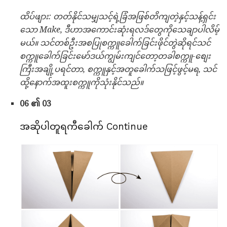
ထိပ်ဖျား: တတ်နိုင်သမျှသင့်ရဲ့ခြံအဖြစ်တိကျတဲ့နှင့်သန့်ရှင်း
သော Make, ဒီဟာအကောင်းဆုံးရလဒ်တွေကိုသေချာပါလိမ့်
မယ်။
သင်တစ်ဦးအစပြုစက္ကူခေါက်ခြင်းဖိုင်တွဲဆိုရင်သင်
စက္ကူခေါက်ခြင်းမော်ဒယ်ကျွမ်းကျင်တော့တခါစက္ကူ-စျေး
ကြီးအချို့ပရင်တာ, စက္ကူနှင့်အတူခေါက်သဖြင့်ဖွင့်မရ, သင်
ထို့နောက်အထူးစက္ကူကိုသုံးနိုင်သည်။
06 ၏ 03
အဆိုပါတူရကီခေါက် Continue