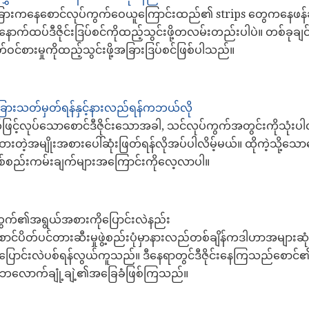
ားကနေစောင်လုပ်ကွက်ဝေယူကြောင်းထည်၏ strips တွေကနေဖန်ဆ
န်နောက်ထပ်ဒီဇိုင်းဒြပ်စင်ကိုထည့်သွင်းဖို့တလမ်းတည်းပါပဲ။ တစ်ခုချ
်ဝင်စားမှုကိုထည့်သွင်းဖို့အခြားဒြပ်စင်ဖြစ်ပါသည်။
ဲခြားသတ်မှတ်ရန်နှင့်နားလည်ရန်ကဘယ်လို
င့်လုပ်သောစောင်ဒီဇိုင်းသောအခါ, သင်လုပ်ကွက်အတွင်းကိုသုံးပါလ
အမျိုးအစားပေါ်ဆုံးဖြတ်ရန်လိုအပ်ပါလိမ့်မယ်။ ထိုကဲ့သို့သောလ
အဖြစ်စည်းကမ်းချက်များအကြောင်းကိုလေ့လာပါ။
်ကွက်၏အရွယ်အစားကိုပြောင်းလဲနည်း
ပိတ်ပင်တားဆီးမှုဖွဲ့စည်းပုံမှာနားလည်တစ်ချိန်ကဒါဟာအများဆုံ
ာင်းလဲပစ်ရန်လွယ်ကူသည်။ ဒီနေရာတွင်ဒီဇိုင်းနေကြသည်စောင်၏အ
့ဘလောက်ချုံ့ချဲ့၏အခြေခံဖြစ်ကြသည်။