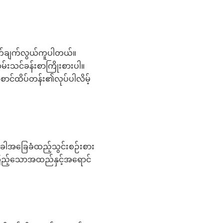
က်ချက်လွယ်ကူပါတယ်။
မ်းသင်ခန်းစာကြိုးစားပါ။
ောင်ထိပ်တန်း၏လုပ်ပါလိမ့်
ခါအခြေခံထည့်သွင်းစဉ်းစား
ကြည့်သောအထည်နှင့်အရောင်