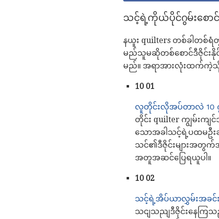
သင့်ရဲ့ကိုယ်ပိုင်ဂွမ်းစ
နယူး quilters တစ်ခါတစ်ရံတွင
မည်သူမဆိုတစ်စောင်ဒီဇိုင်းန
မည်။ အရာအားလုံးထက်ကဲ့သို့စ
10 01
လူတိုင်းလိုအပ်တာလဲ 10 ဂွ
တိုင်း quilter ကျွမ်းကျ
သောအခါသင့်ရဲ့ပထမဦးဆ
သင်၏ဒီဇိုင်းများအတွက်အ
အတူအဆင်ပြေရယူပါ။
10 02
သင့်ရဲ့အိပ်ယာလွှမ်းအခ
သငျသညျဒီဇိုင်းနေကြသည