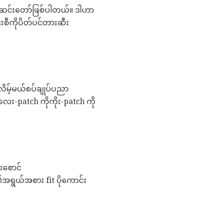
င်းတော်ဖြစ်ပါတယ်။ ဒါဟာ
င်းစီကိုပိတ်ပင်တားဆီး
ိမ့်မယ်စပ်ချုပ်ပညာ
ေး-patch ကိုကိုး-patch ကို
းစောင်
ရွယ်အစား fit ပိုကောင်း