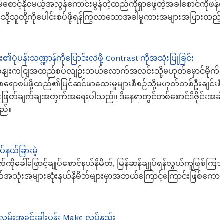
ောင့်နိုင်မယ့်အလွန်ကောင်းမွန်တဲ့ထည်ကိုရှာဖွေတဲ့အခါစောင်ကိုဖ
်သို့သူတို့ကိုပေါင်းစပ်ဖို့ရန်ကြွလာသောအခါမူကားအများအပြားထည့်
ပုံပန်းသဏ္ဍာန်ကိုပြောင်းလဲဖို့ Contrast ကိုအသုံးပြုခြင်း
ျးကငျြအထည်စပ်လျဉ်းဘယ်လောက်အလင်းသို့မဟုတ်မှောင်မိုက်က
ရောစပ်ဖို့ထည်၏ပြင်ဆင်ဖာထေးမှုများစီစဉ်သို့မဟုတ်တစ်ဦးချင်းစီ
ံဆုံးဖြတ်ချက်ချအတွက်အရေးပါသည်။ ဒီနေရာတွင်တစ်စောင်ဒီဇိုင်း
သည်။
ပ်နယ်ခြားမဲ့
တ်ကိုခေါ်ဖြောင့်ချုပ်စောင်နယ်နိမိတ်, မြန်ဆန်ချုပ်ရန်လွယ်ကူဖြစ်ကြသ
က်အသုံးအများဆုံးနယ်နိမိတ်များမှာအဘယ်ကြောင့်ကြောင်းဖြစ်ကေ
လွှမ်းအခင်းခါးပန်း Make လုပ်နည်း