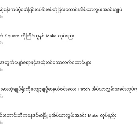
င့်ပန်းကပ်ပုံဖော်ခြင်းပေါင်းစပ်တဲ့ခြင်းတောင်းအိပ်ယာလွှမ်းအခင်းချုပ်
င်း
က် Square ကိုတြိဂံယူနစ် Make လုပ်နည်း
င်း
ားအတွက်ပျော်စရာနှင့်အသုံးဝင်သောလက်ဆောင်များ
င်း
းမားတဲ့ချုပ်ရိုးကိုလျှော့ချဖို့စာနယ်ဇင်းလေး Patch အိပ်ယာလွှမ်းအခင်းလုပ်
င်း
င်းဘောင်းဘီကနေဒင်ဗာမြို့မှအိပ်ယာလွှမ်းအခင်း Make လုပ်နည်း
င်း