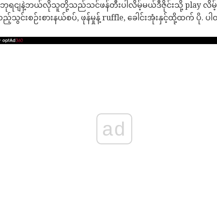
ငျနဲ့ဘယ်လိုသူတို့သည်သင်ဖန်တီးပါလိမ့်မယ်ဒီဇိုင်းသို့ play လိမ်
င်းစဉ်းစားနယ်စပ်, ဖုန်မှုန့် ruffle, ခေါင်းအုံးနှင့်ထို့ထက် ပို. 
ad