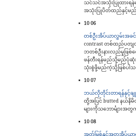
သင်သင်အသုံးပြုထားရန်မစ
အသုံးပြုပိတ်ထည်နှင့်မည
10 06
တစ်ဦးအိပ်ယာလွှမ်းအခင်း၏
contrast တစ်ထည်ပတျဝန
ဘတစ်ဦးနားလည်မှုဖြစ်စေ
ဖန်တီးရန်မည်သို့မည်ပု
သုံးစွဲဖို့မည်ကဲ့သို့ဖြစ်ပါ
10 07
ဘယ်လိုတိုင်းတာရန်နှင့်ချု
ထို့အပြင် butted နယ်နိမိ
များကိုသဘောင်္များအတွ
10 08
အုတ်မြစ်နှင့်အတူအိပ်ယာ