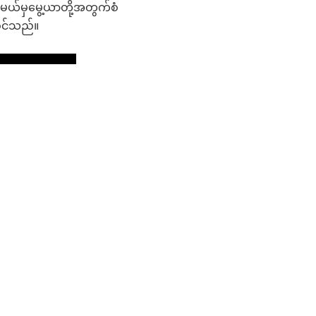
့မယ်မှမွေ့ယာတို့အတွက်စံ
ပါဝင်သည်။