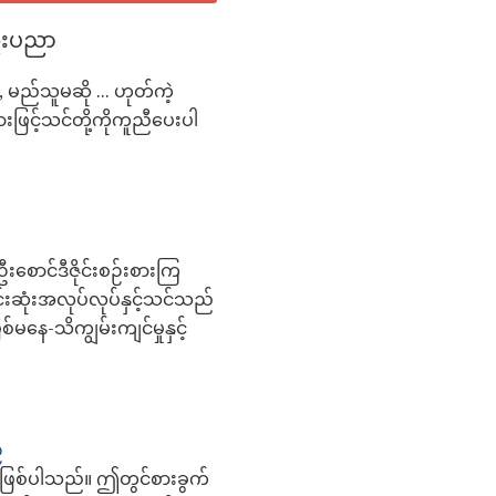
နည်းပညာ
, မည်သူမဆို ... ဟုတ်ကဲ့
းဖြင့်သင်တို့ကိုကူညီပေးပါ
းစောင်ဒီဇိုင်းစဉ်းစားကြ
ဆုံးအလုပ်လုပ်နှင့်သင်သည်
နေ-သိကျွမ်းကျင်မှုနှင့်
်
ဖြစ်ပါသည်။ ဤတွင်စားခွက်