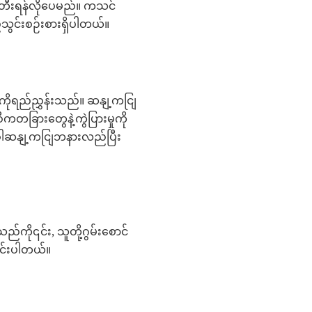
န်တီးရန်လိုပေမည်။ ကသင်
သွင်းစဉ်းစားရှိပါတယ်။
ိုရည်ညွှန်းသည်။ ဆနျ့ကငျြ
ကတခြားတွေနဲ့ကွဲပြားမှုကို
အခါဆနျ့ကငျြဘနားလည်ပြီး
ည်ကို၎င်း, သူတို့ဂွမ်းစောင်
ာင်းပါတယ်။