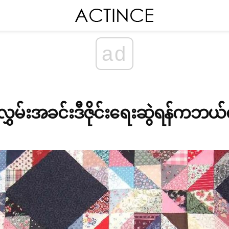
ad
ွှမ်းအခင်းဒီဇိုင်းရေးဆွဲရန်ကဘယ်