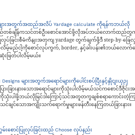
င်္များအတွက်အထည်အလိပ် Yardage calculate ကိုရန်ကဘယ်လို
စ်ချိန်ကသင်တစ်ဦးစောင်အောင်ဖို့လိုအပ်ဘယ်လောက်ထည်တွ
လုပ်ခြင်းစီမံကိနျးအတှကျ yardage တွက်ချက်ဖို့ဒီ step-by-ခြေလှ
မ့်မည်ငါ့ကိုစောင်လုပ်ကွက်, border, နှင့်ခါးပန်း၏ဘယ်လောက်စ
ံးဖြတ်ပါလိမ့်မယ်။
 Designs များအတွက်အရောင်များကိုပေါင်းစပ်ပြီးနှင့်နှိုငျးယှဉျ
းခြားနားသောအရောင်များကိုသုံးပါလိမ့်မယ်သင်ကစောင်ဒီဇိုင်းအ
ိုသုံးပါဖို့ဘယ်လိုမြင်ဒါကြောင့်သင်အတူတကွချစ်စရာကောင်းတဲ့
ှင့်သင်ချင်သောအကျိုးသက်ရောက်မှုများဖန်တီးနေကြတယ်ခြားနား။
အဂွမ်းစောင်ပြုလုပ်ခြင်းထည် Choose လုပ်နည်း