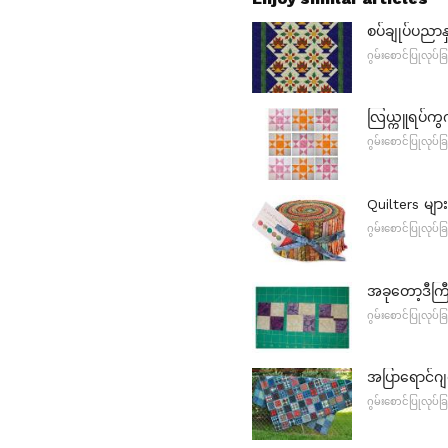
စပ်ချုပ်ပညာနှ
ဂွမ်းစောင်ပြုလုပ်ခြ
လြယ္ကူရပ်ကွ
ဂွမ်းစောင်ပြုလုပ်ခြ
Quilters မျ
ဂွမ်းစောင်ပြုလုပ်ခြ
အခုတော့ဒီကြီ
ဂွမ်းစောင်ပြုလုပ်ခြ
အပြာရောင်ဂျ
ဂွမ်းစောင်ပြုလုပ်ခြ