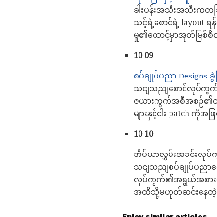
ခါးပန်းအသီးအသီးကတခြ
သင့်ရဲ့စောင်ရဲ့ layout ရ
မှု၏ထောင့်မှာအုတ်မြစ်စိတ
10 09
စပ်ချုပ်ပညာ Designs ခွ
သငျသညျစောင်လုပ်ကွက်ဖြ
ဇယားကွက်အစီအစဉ်၏ထားတဲ့
များနှင့်ငါး patch ကို
10 10
အိပ်ယာလွှမ်းအခင်းလုပ
သငျသညျစပ်ချုပ်ပညာစောင်
လုပ်ကွက်၏အရွယ်အစားပြေ
အထိသို့မဟုတ်ဆင်းနေတဲ
Enjoy similar articles