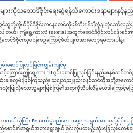
ောင်များကိုသဘောင်္ဒီဇိုင်းရေးဆွဲရန်သိကောင်းစရာများနှင့်
်သူတို့ကိုယ်ပိုင်ဒီဇိုင်းကနေစောင်ကိုဖန်တီးရန်ချီတုံချတုံသော်လည်း
ိုင်ပါတယ်။ ဤရွေ့ကားလဲ tutorial အတွက်စောင်ဒီဇိုင်းလုပ်ငန်းစဉ်အာ
ောင်ဒီဇိုင်းလုပ်ငန်းစဉ်ကြောင့်စိတ်ပျက်အားလျော့ရမထားပါနဲ့။
မ်းစောင်ပြုလုပ်ခြင်းကျွမ်းကျင်မှု
င်သင့်ကြောင်းဤရွေ့ကား 10 ဂွမ်းစောင်ပြုလုပ်ခြင်းနည်းစနစ်သင်တစ်ဦ
ုံးခြေလှမ်းဖြစ်ကြသည်။ သငျသညျနည်းစနစ်သင်တို့အဘို့အကောင်း
သုံးပြုလိုသောသူများဖြစ်ကြ၏အရာကိုသိပါလိမ့်မယ်ဒါကြောင့်မဖြစ်မ
င်းကဘယ်လိုကြီး Be တော်မူမည်လော
မွေ့ရာအရွယ်အစားနှင့်နှိုင်းယှဉ
်စောင်၏အရွယ်အစားရွေးချယ်ခြင်းကိုပထမဦးဆုံးခြေလှမ်းတစ်ခု