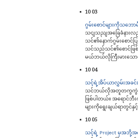
10 03
ဂွမ်းစောင်များကိုသဘော
သငျသညျအခြေခံနားလည်တ
သင်၏နောက်ဂွမ်းစောင်ပြု
သင်သည်သင်၏စောင်ဖြစ်လိ
မယ်ဘယ်လိုကြီးမားသောဆု
10 04
သင့်ရဲ့အိပ်ယာလွှမ်းအခင်း
သင်ဘယ်လိုအတူတကွကွဲပြာ
ဖြစ်ပါတယ်။ အရောင်ဘီးက
များကိုရွေးချယ်ရာတွင်န
10 05
သင့်ရဲ့ Project မှအဘို့