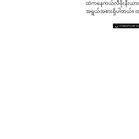
ထဲကနေကယ်လီဖိုးနီးယားဘုရ
အရွယ်အစားရှိပါတယ်။ ထည့်သွ