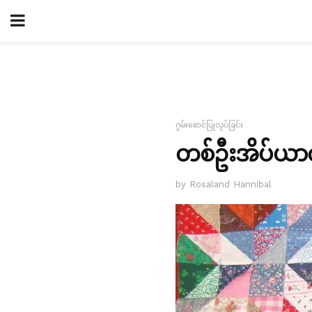
ဂွမ်းစောင်ပြုလုပ်ခြင်း
တစ်ဦးအိပ်ယာလ
by Rosaland Hannibal