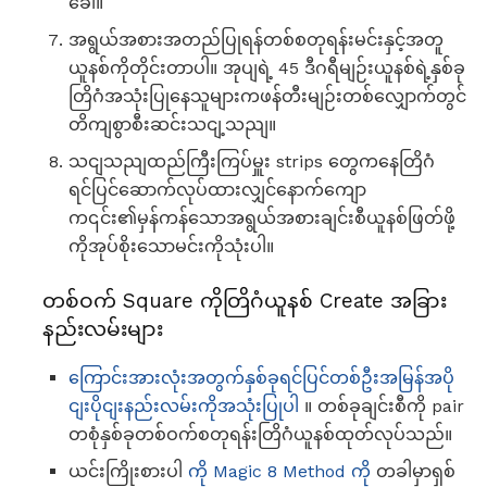
ခေါ်။
အရွယ်အစားအတည်ပြုရန်တစ်စတုရန်းမင်းနှင့်အတူ
ယူနစ်ကိုတိုင်းတာပါ။ အုပျရဲ့ 45 ဒီဂရီမျဉ်းယူနစ်ရဲ့နှစ်ခု
တြိဂံအသုံးပြုနေသူများကဖန်တီးမျဉ်းတစ်လျှောက်တွင်
တိကျစွာစီးဆင်းသငျ့သညျ။
သငျသညျထည်ကြီးကြပ်မှူး strips တွေကနေတြိဂံ
ရင်ပြင်ဆောက်လုပ်ထားလျှင်နောက်ကျော
က၎င်း၏မှန်ကန်သောအရွယ်အစားချင်းစီယူနစ်ဖြတ်ဖို့
ကိုအုပ်စိုးသောမင်းကိုသုံးပါ။
တစ်ဝက် Square ကိုတြိဂံယူနစ် Create အခြား
နည်းလမ်းများ
ကြောင်းအားလုံးအတွက်နှစ်ခုရင်ပြင်တစ်ဦးအမြန်အပို
ငျးပိုငျးနည်းလမ်းကိုအသုံးပြုပါ
။ တစ်ခုချင်းစီကို pair
တစုံနှစ်ခုတစ်ဝက်စတုရန်းတြိဂံယူနစ်ထုတ်လုပ်သည်။
ယင်းကြိုးစားပါ
ကို Magic 8 Method ကို
တခါမှာရှစ်