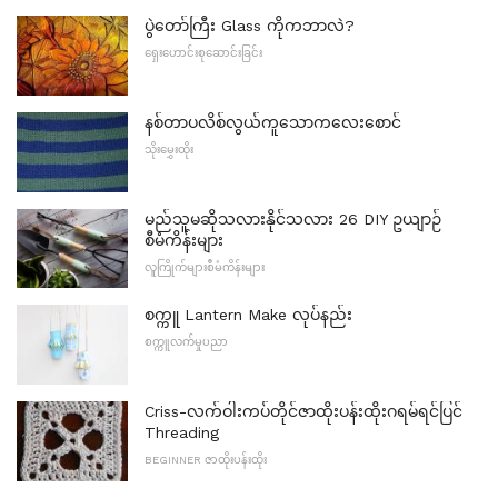
ပွဲတော်ကြီး Glass ကိုကဘာလဲ?
ရှေးဟောင်းစုဆောင်းခြင်း
နစ်တာပလိစ်လွယ်ကူသောကလေးစောင်
သိုးမွှေးထိုး
မည်သူမဆိုသလားနိုင်သလား 26 DIY ဥယျာဉ်
စီမံကိန်းများ
လူကြိုက်များစီမံကိန်းများ
စက္ကူ Lantern Make လုပ်နည်း
စက္ကူလက်မှုပညာ
Criss-လက်ဝါးကပ်တိုင်ဇာထိုးပန်းထိုးဂရမ်ရင်ပြင်
Threading
BEGINNER ဇာထိုးပန်းထိုး