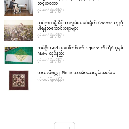
သင့်မာစတာ
ဂွမ်းစောင်ပြုလုပ်ခြင်း
သင်ကလဲမှို့အိပ်ယာလွှမ်းအခင်းရိုက် Choose ကူညီ
ပါရန်သိကောင်းစရာများ
ဂွမ်းစောင်ပြုလုပ်ခြင်း
တစ်ဦး Grid အပေါ်တစ်ဝက် Square ကိုတြိဂံယူနစ်
Make လုပ်နည်း
ဂွမ်းစောင်ပြုလုပ်ခြင်း
ဘယ်လိုစက္ကူ Piece ဟာအိပ်ယာလွှမ်းအခင်းမှ
ဂွမ်းစောင်ပြုလုပ်ခြင်း