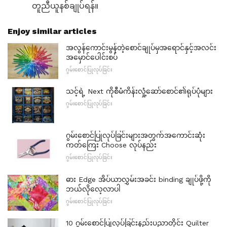
တူညီယူနစ်ချုပ်ရန်။
Enjoy similar articles
အလွန်ကောင်းမွန်တဲ့စောင်ချုပ်မှအရောင်နှင့်အလင်း
အမှောင်ပေါင်းစပ်
ဂွမ်းစောင်ပြုလုပ်ခြင်း
သင့်ရဲ့ Next ကိုစီမံကိန်းလှုံ့ဆော်စောင်၏ရုပ်ပုံများ
ဂွမ်းစောင်ပြုလုပ်ခြင်း
ဂွမ်းစောင်ပြုလုပ်ခြင်းများအတွက်အကောင်းဆုံး
ကတ်ကြေး Choose လုပ်နည်း
ဂွမ်းစောင်ပြုလုပ်ခြင်း
ဓား Edge အိပ်ယာလွှမ်းအခင်း binding ချုပ်ဖို့ကို
ဘယ်လိုလေ့လာပါ
ဂွမ်းစောင်ပြုလုပ်ခြင်း
10 ဂွမ်းစောင်ပြုလုပ်ခြင်းနည်းပညာတိုင်း Quilter