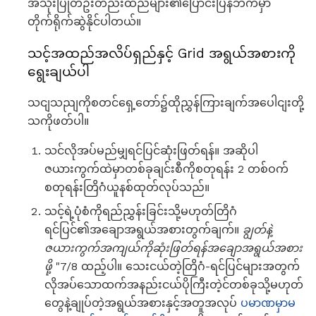
အသုံးပြုတဦးတည်းထည်များ၏ပြောင်းပြန်ဘက်မှာ
တိုက်ရိုက်ဆွဲနိုင်ပါတယ်။
သင့်အထည်အလိပ်ရှည်နှင့် Grid အရွယ်အစားကို
ရွေးချယ်ပါ
သငျသညျကိုစတင်ရှေ့တော်၌ထိုညွှန်ကြားချက်အပေါငျးတို့
သကိုဖတ်ပါ။
သင်လိုအပ်မည်မျှရင်ပြင်ဆုံးဖြတ်ရန်။ အဆိုပါ
ဇယားကွက်ထဲမှာတစ်ခုချင်းစီကိုစတုရန်း 2 တစ်ဝက်
စတုရန်းတြိဂံယူနစ်ထုတ်လုပ်သည်။
သင့်ရဲ့ပုံစံကိုရည်ညွှန်းခြင်းသို့မဟုတ်တြိဂံ
ရင်ပြင်၏အချောအရွယ်အစားတွက်ချက်။
ချွတ်နဲ့
ဇယားကွက်အကျယ်ကိုဆုံးဖြတ်ရန်အချောအရွယ်အစား
ဖို့
"7/8 ထည့်ပါ။ သေးငယ်တဲ့တြိဂံ-ရင်ပြင်များအတွက်
လိုအပ်သောထက်အနည်းငယ်ပိုကြီးတဲ့င်တစ်ခုသို့မဟုတ်
တွေနဲ့ချုပ်တဲ့အရွယ်အစားနှင့်အတူအလုပ်
ပမာဏမှာမ