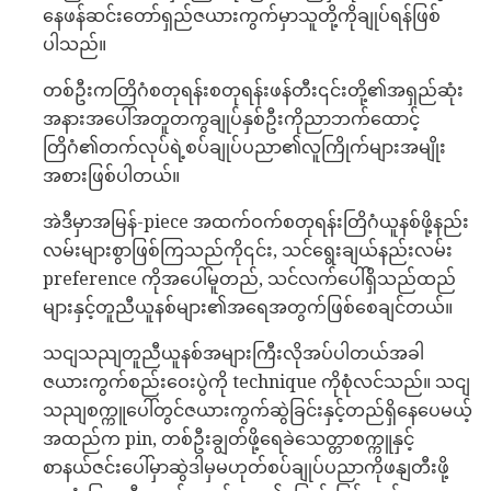
နေဖန်ဆင်းတော်ရှည်ဇယားကွက်မှာသူတို့ကိုချုပ်ရန်ဖြစ်
ပါသည်။
တစ်ဦးကတြိဂံစတုရန်းစတုရန်းဖန်တီး၎င်းတို့၏အရှည်ဆုံး
အနားအပေါ်အတူတကွချုပ်နှစ်ဦးကိုညာဘက်ထောင့်
တြိဂံ၏တက်လုပ်ရဲ့စပ်ချုပ်ပညာ၏လူကြိုက်များအမျိုး
အစားဖြစ်ပါတယ်။
အဲဒီမှာအမြန်-piece အထက်ဝက်စတုရန်းတြိဂံယူနစ်ဖို့နည်း
လမ်းများစွာဖြစ်ကြသည်ကို၎င်း, သင်ရွေးချယ်နည်းလမ်း
preference ကိုအပေါ်မူတည်, သင်လက်ပေါ်ရှိသည်ထည်
များနှင့်တူညီယူနစ်များ၏အရေအတွက်ဖြစ်စေချင်တယ်။
သငျသညျတူညီယူနစ်အများကြီးလိုအပ်ပါတယ်အခါ
ဇယားကွက်စည်းဝေးပွဲကို technique ကိုစုံလင်သည်။ သငျ
သညျစက္ကူပေါ်တွင်ဇယားကွက်ဆွဲခြင်းနှင့်တည်ရှိနေပေမယ့်
အထည်က pin, တစ်ဦးချွတ်ဖို့ရေခဲသေတ္တာစက္ကူနှင့်
စာနယ်ဇင်းပေါ်မှာဆွဲဒါမှမဟုတ်စပ်ချုပ်ပညာကိုဖနျတီးဖို့