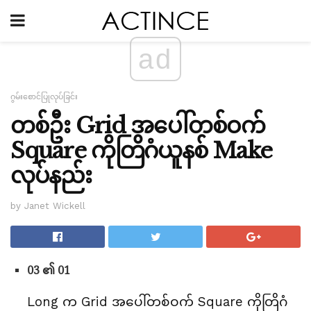
ad
ဂွမ်းစောင်ပြုလုပ်ခြင်း
တစ်ဦး Grid အပေါ်တစ်ဝက်
Square ကိုတြိဂံယူနစ် Make
လုပ်နည်း
by Janet Wickell
03 ၏ 01
Long က Grid အပေါ်တစ်ဝက် Square ကိုတြိဂံ