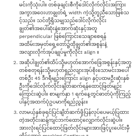
မင်းကိုသုံးပါ။ တစ်ခုချင်းစီကိုဒေါင်လိုက်လိုင်းအကြား
အကွာအဝေးဟာချွတ်ရဲ့ width ကဲ့သို့တူညီသောဖြစ်သ
င့်သည်။ သင်တို့ရှိသမျှသည်ဒေါင်လိုက်လိုင်း
ချွတ်၏အပေါ်ဆုံးနဲ့အောက်ဆုံးနှင့်အတူ
perpendicular ဖြစ်ကြောင်းသေချာစေရန်
အထိမ်းအမှတ်ရှေ့တော်၌ထိုချွတ်၏အစွန်းနဲ့
အလျားလိုက်အုပ်ချုပ်မှုကိုလိုင်း align ။
အဆိုပါချွတ်၏ထိပ်သို့မဟုတ်အောက်ခြေအစွန်းနှင့်အတူ
တစ်စတုရန်းသို့မဟုတ်ရှည်လျားအုပ်စိုးသောမင်းအပေါ်
တစ်ဦး 45 ဒီဂရီမျဉ်းကြောင်း align နှင့်ပထမဦးဆုံးနှစ်
ဦးကိုဒေါင်လိုက်လိုင်းချိတ်ဆက်ရန်ထောင့်ဖြတ်မျဉ်း
ကြောင်းဆွဲပါ။ စာမျက်နှာ 1 ရက်နေ့တွင်ဓာတ်ပုံကိုကြည့်
ပါနှင့်အထက်ပုံဥပမာကိုရည်ညွှန်း။
လာမယ့်နှစ်ခုရင်ပြင်ချိတ်ဆက်ဖို့ပြန်လုပ်ပေမယ့်ပြထား
တဲ့အတိုင်းဆန့်ကျင်ဘက်ထောင့်လျှောက်လိုင်းဆွဲပါ။
အားလုံးရင်ပြင်ထောင့်ဖြတ်လိုင်းများအားဖြင့်ပူးပေါင်းမှီ
တိုင်အောင် marking Continue ။