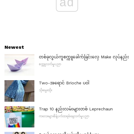
ad
Newest
တစ်ခုလွယ်ကူစက္ကူခေါက်ခြင်းလှေ Make လုပ်နည်း
စက္ကူလက်မှုပညာ
Two-အရောင် Brioche ပဝါ
သိုးမွှေးထိုး
Trap 10 နည်းလမ်းများတစ် Leprechaun
ကလေးများစိန့်ပက်ထရစ်နေ့လက်မှုပညာ