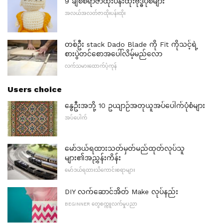
9 ချစ်စရာဇာထိုးပန်းထိုးဗုဒ္ဓပုံစံများ
အလယ်အလတ်ဇာထိုးပန်းထိုး
တစ်ဦး stack Dado Blade ကို Fit ကိုသင့်ရဲ့
စားပွဲတင်စောအပေါ်လိမ့်မည်လော
လက်သမားထောက်ပံ့ကုန်
Users choice
နွေဦးအဘို့ 10 ဥယျာဉ်အတုယူအပ်ပေါက်ပုံစံများ
အပ်ပေါက်
မော်ဒယ်ရထားသတ်မှတ်မည်ထုတ်လုပ်သူ
များ၏အညွှန်းကိန်း
မော်ဒယ်ရထားသိကောင်းစရာများ
DIY လက်ဆောင်အိတ် Make လုပ်နည်း
BEGINNER တွေစက္ကူလက်မှုပညာ