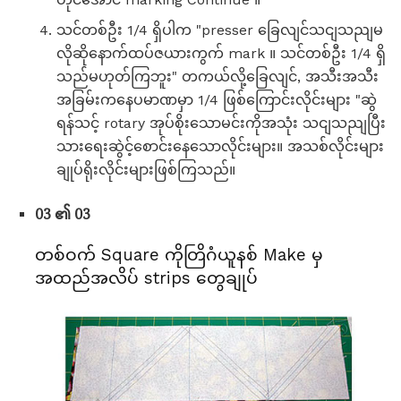
သင်တစ်ဦး 1/4 ရှိပါက "presser ခြေလျင်သငျသညျမ
လိုဆိုနောက်ထပ်ဇယားကွက် mark ။ သင်တစ်ဦး 1/4 ရှိ
သည်မဟုတ်ကြဘူး" တကယ်လို့ခြေလျင်, အသီးအသီး
အခြမ်းကနေပမာဏမှာ 1/4 ဖြစ်ကြောင်းလိုင်းများ "ဆွဲ
ရန်သင့် rotary အုပ်စိုးသောမင်းကိုအသုံး သငျသညျပြီး
သားရေးဆွဲင့်စောင်းနေသောလိုင်းများ။ အသစ်လိုင်းများ
ချုပ်ရိုးလိုင်းများဖြစ်ကြသည်။
03 ၏ 03
တစ်ဝက် Square ကိုတြိဂံယူနစ် Make မှ
အထည်အလိပ် strips တွေချုပ်