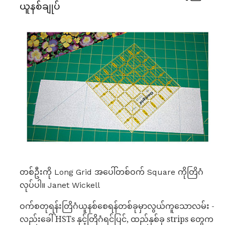
ယူနစ်ချုပ်
တစ်ဦးကို Long Grid အပေါ်တစ်ဝက် Square ကိုတြိဂံ
လုပ်ပါ။ Janet Wickell
ဝက်စတုရန်းတြိဂံယူနစ်စေရန်တစ်ခုမှာလွယ်ကူသောလမ်း -
လည်းခေါ် HSTs နှင့်တြိဂံရင်ပြင်, ထည်နှစ်ခု strips တွေက