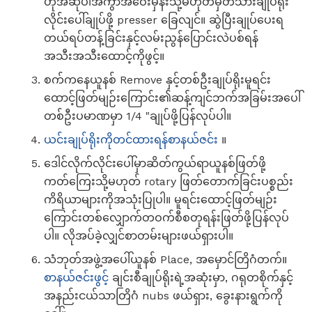
ဟုအဆိုပါအကွာအဝေးမှန်းသို့မဟုတ်မှတ်သားချုပ်ရိုး
လိုင်းပေါ်ချုပ်ဖို့ presser ခြေလျင်။ ဆွဲပြီးချုပ်ပေးရ
တယ်ရပ်တန့်ခြင်းနှင့်လမ်းညွန်ပြောင်းလဲပစ်ရန်
အသီးအသီးထောင့်ကိုဖွင့်။
စက်ကနေယူနစ် Remove နှင့်တစ်ဦးချုပ်ရိုးမူရင်း
ထောင့်ဖြတ်မျဉ်းကြောင်း၏ဆန့်ကျင်ဘက်အခြမ်းအပေါ်
တစ်ဦးပမာဏမှာ 1/4 "ချုပ်ဖို့ပြန်လုပ်ပါ။
ယင်းချုပ်ရိုးကိုတင်ထားရန်စာနယ်ဇင်း
။
ဒေါင်လိုက်လိုင်းပေါ်မှာဆိတ်ကွယ်ရာယူနစ်ဖြတ်ဖို့
ကတ်ကြေးသို့မဟုတ် rotary ဖြတ်တောက်ခြင်းပစ္စည်း
ကိရိယာများကိုအသုံးပြုပါ။ မူရင်းထောင့်ဖြတ်မျဉ်း
ကြောင်းတစ်လျှောက်တဝက်စီစတုရန်းဖြတ်ဖို့ပြန်လုပ်
ပါ။ လိုအပ်ခဲ့လျှင်စာတမ်းများဖယ်ရှားပါ။
သံဘုတ်အဖွဲ့အပေါ်ယူနစ် Place, အမှောင်တြိဂံတက်။
စာနယ်ဇင်းဖွင့်
ချင်းစီချုပ်ရိုးရဲ့အဆုံးမှာ, ဂရုတစိုက်နှင့်
အနည်းငယ်သာတြိဂံ nubs ဖယ်ရှား, ခွေးနားရွက်ကို