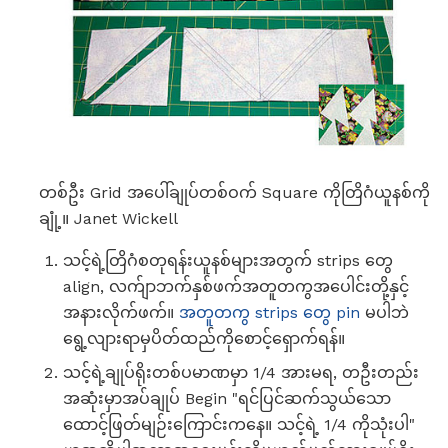
တစ်ဦး Grid အပေါ်ချုပ်တစ်ဝက် Square ကိုတြိဂံယူနစ်ကို
ချုံ့။ Janet Wickell
သင့်ရဲ့တြိဂံစတုရန်းယူနစ်များအတွက် strips တွေ
align, လက်ျာဘက်နှစ်ဖက်အတူတကွအပေါင်းတို့နှင့်
အနားလိုက်ဖက်။
အတူတကွ strips တွေ pin
မပါဘဲ
ရွေ့လျားရာမှပိတ်ထည်ကိုစောင့်ရှောက်ရန်။
သင့်ရဲ့ချုပ်ရိုးတစ်ပမာဏမှာ 1/4 အားမရ, တဦးတည်း
အဆုံးမှာအပ်ချုပ် Begin "ရင်ပြင်ဆက်သွယ်သော
ထောင့်ဖြတ်မျဉ်းကြောင်းကနေ။ သင့်ရဲ့ 1/4 ကိုသုံးပါ"