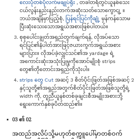
လေးပုံတစ်ပုံလက်မချုပ်ရိုး
, တခါတရံတွင်ယူနစ်သေး
ငယ်လွန်းနည်းနည်းတက်အဆုံးသတ်သောကွောငျ့ ။
ဘယ်အချိန်မှာပြည့်စုံ,
ပြန်ရင်ပြင်ကိုချုံ့
မှန်ကန်သောမ
ပြီးဆုံးသေးသောအရွယ်အစားဖြစ်ပါတယ်။
စုစုပေါင်းချွတ်အရှည်တွက်ချက်ရန်, လိုအပ်သော
ရင်ပြင်၏နံပါတ်အားဖြင့်ဇယားကွက်အရွယ်အစား
များပြား။ လိုအပ်ခဲ့လျှင်သင်၏အ yardage ရဲ့
အကောင်းဆုံးအသုံးပြုမှုကိုအောင်မျိုးစုံ strips
တွေ၏တိုတောင်းအရှည်ကိုသုံးပါ။
strips တွေ Cut
အဆင့် 3 စိတ်ပိုင်းဖြတ်အဖြစ်အဆင့် 2
နှင့်သူတို့၏အရှည်အတွက်စိတ်ပိုင်းဖြတ်အဖြစ်သူတို့ရဲ့
width ကို, တူညီယူနစ်တစ်ခုချင်းစီအမျိုးအစားဘို့
ရွေးကောက်နှစ်ခုပိတ်ထည်၏။
03 ၏ 02
အထည်အလိပ်သို့မဟုတ်စက္ကူပေါ်မှာတစ်ဝက်