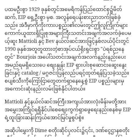
ပထမဦးစွာ 1929 ခုနှစ်တွင်အမေရိကန်ပြည်ထောင်စု၌မိတ်
ဆက်, EIP ရှေ့ဦးစွာ မှစ. အလွန်ရေပန်းစားညာဘက်ဖြစ်ခဲ့
သည်။ အဲဒီမှာကိုကိုးကားပစ္စည်း၏လမ်းတွင်ဤလူကြိုက်များ
ကောက်ယူထားရှိပြုစုအများကြီးသတင်းအချက်အလက်ခဲ့ပေမ
ယ့်ဆူး Mattioli နှင့် Bev နယ်လ်ဆင်အားဖြင့်နှစ်လယ်ပိုင်းတွင်
1990 ခုနှစ်အတူတူထားတဲ့စာအုပ်ငယ်ရိုးရှင်းစွာ "ပဲရစ်ညနေ
တွင်" Bourjois အပေါ်သတင်းအချက်အလက်နည်းနည်းပေး
အမည်ရမရှိသေးပေ စျေးနှုန်း EIP ရှားပါးစုဆောင်းဆွေးနွေး
ခြင်းနှင့် catalog / မဂ္ဂဇင်းပြန်လည်ပရင့်ထုတ်ရန်ပြသခဲ့သည်။
စပျစ်သီးကိုကြော်ငြာတွေတက်ရှာနေနေ့စွဲ EIP ပစ္စည်းများမှ
အကောင်းဆုံးနည်းလမ်းဖြစ်နိုင်ပါတယ်။
Mattioli နှင့်နယ်လ်ဆင်အကြီးအကျယ်အားလုံးမိန်းမတို့အား
အမွှေးအကြိုင်ရရှိနိုင်ပါစေစျေးကွက်ရှာဖွေရေးနည်းစနစ်မှ EIP
ရဲ့ထူးခြားဆန်းကြယ်အောင်မြင်မှုစွပ်စွဲ။
အဆိုပါမွှေးကို Dime စတိုးဆိုင်ပုလင်း၌၎င်း, ဒဏ်ငွေဌာနစတိုး