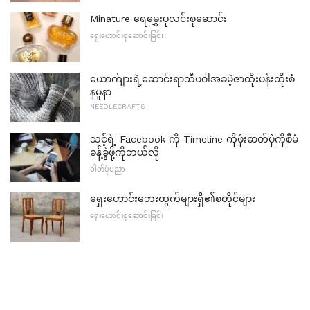
Minature ရေမွှေးပုလင်းစုဆောင်း
ရှေးဟောင်းစုဆောင်းခြင်း
ယောက်ျားရဲ့ဆောင်းရာသီပဝါအခမဲ့ဇာထိုးပန်းထိုးစံ
နမူနာ
NEEDLECRAFTS
သင့်ရဲ့ Facebook ကို Timeline ကိုဖုံးဓာတ်ပုံကိုစီမံ
ခန့်ခွဲဖို့ကိုဘယ်လို
ဓါတ်ပုံပညာ
ရှေးဟောင်းဘေးထွက်များရှိ၏စတိုင်များ
ရှေးဟောင်းစုဆောင်းခြင်း