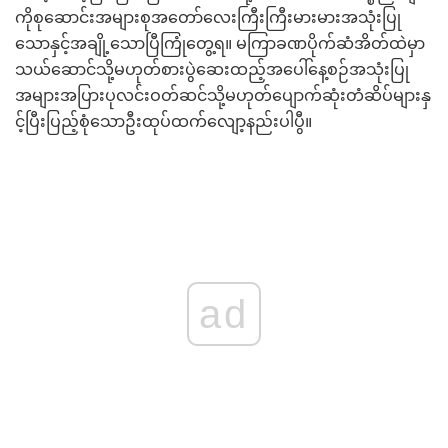
ကိုစုဆောင်းအများစုအတော်လေးကြီးကြီးမားမားအသုံးပြု
သောနှင့်အချို့သောပြီကြုံတွေ့ရ။ မကြာခဏပိုက်ဆံအိတ်ထဲမှာ
သယ်ဆောင်သို့မဟုတ်စားပွဲဆေးထည့်အပေါ်နေ့စဉ်အသုံးပြု
အများအပြားပုလင်းဝတ်ဆင်သို့မဟုတ်ပျောက်ဆုံးတံဆိပ်များနှ
င့်ပြီးပြည့်စုံသောဦးထုပ်ထက်လျော့နည်းပါပွီ။
ad