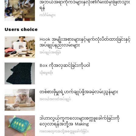
အဘယ်အရာကိုကဒ်များနှလုံး၏ဂိမ်းထဲမှာဖြတ်သွား
ရန်
ကဒ်ဂိမ်းများ
Users choice
Hook အမျိုးအစားများနှင့်မျက်လုံးပိတ်ထားခြင်းနှင့်
အပ်ချုပ်နည်းလမ်းများ
အပ်ချုပ်အခြေခံ
Box ကိုအလှဆင်ခြင်းကိုပဝါ
သိုးမွှေးထိုး
တစ်စားဖိုမှူးရဲ့ဟက်ချုပ်ဖို့အခမဲ့လမ်းညွှန်များ
အလယ်အလတ်အပ်ချုပ်
ဒါဟာလွယ်ကူကလေးများစက္ကူခေါက်ခြင်းကို
လေ့လာရန်အဘို့အ Making
ကလေးတွေကအဘို့အစက္ကူခေါက်ခြင်း