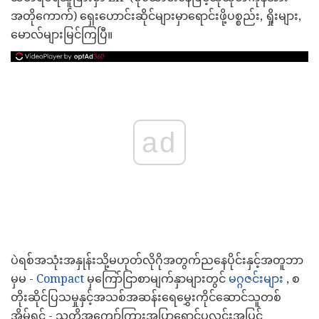
အတိုကောက်) ရှေးဟောင်းဆိုင်များမှာရောင်းဖို့ပစ္စည်း, ရှိုးများ,
မောလ်များမြင်ကြပြီ။
ad
ပဲရစ်အသုံးအနှုန်းသို့မဟုတ်လိုဂိုအတွက်ညနေပိုင်းနှင့်အတူဘာ
မှမ -
Compact
မှကြော်ငြာစာမျက်နှာများတွင်
မဂ္ဂဇင်းများ
, စ
တိုးဆိုင်ပြသမှုနှင့်အသစ်အဆန်းရေမွှေးကိုင်ဆောင်သူတစ်
အိမ်ရှင် - သူတို့အကျော်ကြားအပြာရောင်ပုလင်းအပြင်