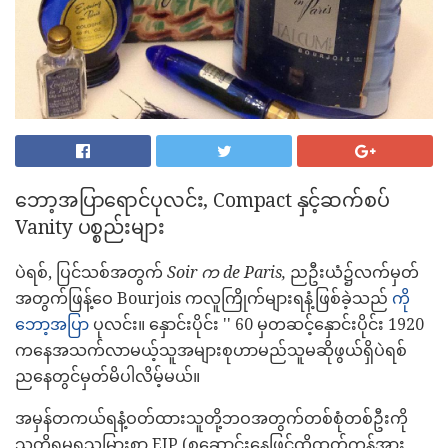
ဘော့အပြာရောင်ပုလင်း, Compact နှင့်ဆက်စပ်
Vanity ပစ္စည်းများ
ပဲရစ်, ပြင်သစ်အတွက်
Soir က de Paris,
ညဦးယံ၌လက်မှတ်
အတွက်ဖြန့်ဝေ Bourjois ကလူကြိုက်များရနံ့ဖြစ်ခဲ့သည်
ကို
ဘော့အပြာ
ပုလင်း။ နှောင်းပိုင်း '' 60 မှတဆင့်နှောင်းပိုင်း 1920
ကနေအသက်လာမယ့်သူအများစုဟာမည်သူမဆိုဖွယ်ရှိပဲရစ်
ညနေတွင်မှတ်မိပါလိမ့်မယ်။
အမှန်တကယ်ရနံ့ဝတ်ထားသူတို့ဘဝအတွက်တစ်စုံတစ်ဦးကို
သတိရမရသူမြားစှာ EIP (စုဆောင်းနေဖြင့်ထိုထုတ်ကုန်အား