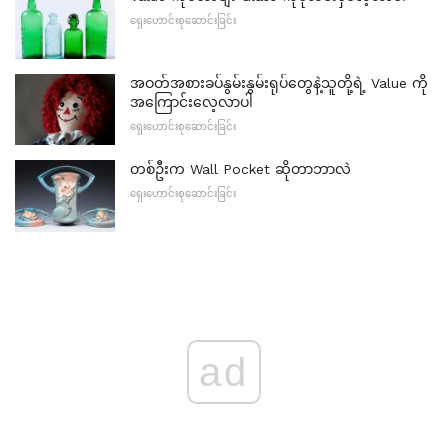
ရှေးဟောင်းစုဆောင်းခြင်း
အဝတ်အစားခပ်နွမ်းနွမ်းရုပ်တွေနဲ့သူတို့ရဲ့ Value ကို
အကြောင်းလေ့လာပါ
ရှေးဟောင်းစုဆောင်းခြင်း
တစ်ဦးက Wall Pocket ဆိုတာဘာလဲ
ရှေးဟောင်းစုဆောင်းခြင်း
ad