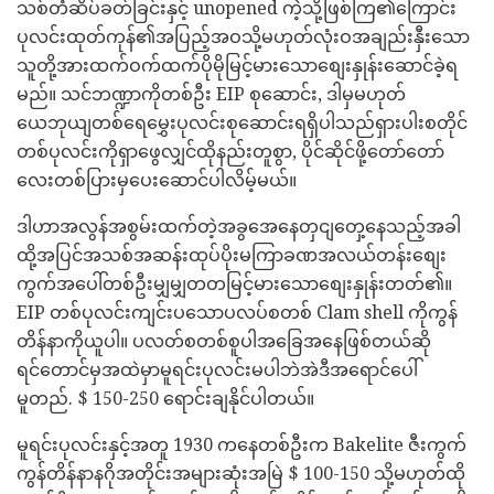
သစ်တံဆိပ်ခတ်ခြင်းနှင့် unopened ကဲ့သို့ဖြစ်ကြ၏ကြောင်း
ပုလင်းထုတ်ကုန်၏အပြည့်အဝသို့မဟုတ်လုံးဝအချည်းနှီးသော
သူတို့အားထက်ဝက်ထက်ပိုမိုမြင့်မားသောစျေးနှုန်းဆောင်ခဲ့ရ
မည်။ သင်ဘဏ္ဍာကိုတစ်ဦး EIP စုဆောင်း, ဒါမှမဟုတ်
ယေဘုယျတစ်ရေမွှေးပုလင်းစုဆောင်းရရှိပါသည်ရှားပါးစတိုင်
တစ်ပုလင်းကိုရှာဖွေလျှင်ထိုနည်းတူစွာ, ပိုင်ဆိုင်ဖို့တော်တော်
လေးတစ်ပြားမှပေးဆောင်ပါလိမ့်မယ်။
ဒါဟာအလွန်အစွမ်းထက်တဲ့အခွအေနေတှငျတှေ့နေသည့်အခါ
ထို့အပြင်အသစ်အဆန်းထုပ်ပိုးမကြာခဏအလယ်တန်းစျေး
ကွက်အပေါ်တစ်ဦးမျှမျှတတမြင့်မားသောစျေးနှုန်းတတ်၏။
EIP တစ်ပုလင်းကျင်းပသောပလပ်စတစ် Clam shell ကိုကွန်
တိန်နာကိုယူပါ။ ပလတ်စတစ်စူပါအခြေအနေဖြစ်တယ်ဆို
ရင်တောင်မှအထဲမှာမူရင်းပုလင်းမပါဘဲအဲဒီအရောင်ပေါ်
မူတည်. $ 150-250 ရောင်းချနိုင်ပါတယ်။
မူရင်းပုလင်းနှင့်အတူ 1930 ကနေတစ်ဦးက Bakelite ဇီးကွက်
ကွန်တိန်နာနဂိုအတိုင်းအများဆုံးအမြဲ $ 100-150 သို့မဟုတ်ထို