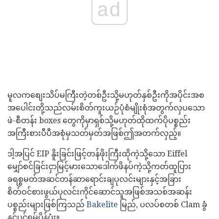
ad
မူလကစျေးသိပ်မကြီးတဲ့တစ်ဦးသို့မဟုတ်နှစ်ဦးကိုအပိုင်းအစ
အပေါင်းတို့သည်လမ်းစိတ်ကူးယဉ်ပုံစံမျိုးစုံအတွက်လှပသော
ဖဲ-စီတန်း boxes တွေကိုမှာရှစ်သို့မဟုတ်ထိုထက်ပိုပစ္စည်း
အကြီးစားပီပီအစုံမှသတ်မှတ်အဖြစ်ဤအတက်လှည့်။
ဒါ့အပြင် EIP နိူးခြင်းဖြင့်တန်ဖိုးကြီးထိုကဲ့သို့သော Eiffel
မျှော်စင်ခြင်းငှာမြင့်မားသောဒေါက်ဖိနပ်ကဲ့သို့ကတ်ထူပြား
ခရစ္စမတ်အဆင်တန်ဆာရောင်းချပုလင်းများနှင့်အခြား
စိတ်ဝင်စားဖွယ်ပုလင်းကိုင်ဆောင်သူအဖြစ်အသစ်အဆန်း
ပစ္စည်းများဖြစ်ကြသည်
Bakelite
မြည်, ပလပ်စတစ် Clam ခွံ
နှင့်ပင်ရှမ်ပိန်ပုံး။