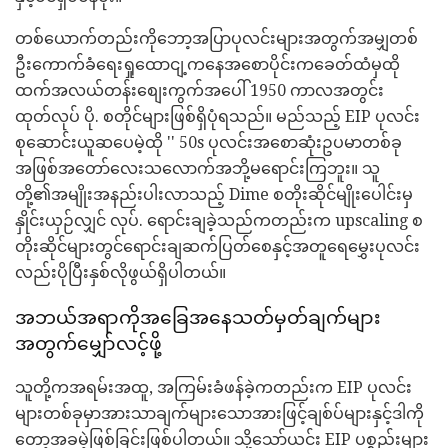
တစ်ယောက်တည်းကိုဘော့အပြာပုလင်းများအတွက်အမျှတစ်
ဦးကောက်ခံရေးရှုထောငျ့ကနေအစောပိုင်းကခေတ်ထံမှထို
ထက်အလယ်တန်းစျေးကွက်အပေါ် 1950 ကာလအတွင်း
ထုတ်လုပ် ပို. စတိုင်များဖြစ်ရှိပုံရသည်။ မည်သည့် EIP ပုလင်း
စုဆောင်းယူဆပေမဲ့ထို '' 50s ပုလင်းအစောဆုံးဥပမာတစ်ခု
အဖြစ်အတော်လေးသလောက်အဘို့မရောင်းကြဘူး။ သူ
တို့၏အမျိုးအနည်းပါးလာသည့် Dime စတိုးဆိုင်မျိုးပေါင်းမှ
နှိုင်းယှဉ်လျှင် လုပ်. ရောင်းချခဲ့သည်ကတည်းက upscaling စ
တိုးဆိုင်များတွင်ရောင်းချဆက်ပြတ်စေနှင့်အတူရေမွှေးပုလင်း
လည်းပိုပြီးနှစ်လိုဖွယ်ရှိပါတယ်။
အဘယ်အရာကိုအခြေအနေသတ်မှတ်ချက်များ
အတွက်မျှော်လင့်ဖို့
သူတို့ကအရမ်းအထူ, အကြမ်းခံဖန်ခဲ့ကတည်းက EIP ပုလင်း
များတစ်ခုမှာအားသာချက်များသောအားဖြင့်ချစ်ပ်များနှင့်ဒါကို
တော့အခမဲ့ဖြစ်ခြင်းဖြစ်ပါတယ်။ သို့သော်ယင်း EIP ပစ္စည်းများ