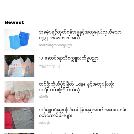
Newest
အခမဲ့ပရင့်ထုတ်ရန်အမှုနှင့်အတူချယ်လှယ်သော
စက္ကူ snowman အလံ
ကလေးတွေကလက်မှုပညာ
10 ဆောင်းရာသီစက္ကူလက်မှုပညာ
စက္ကူလက်မှုပညာ
တစ်ဦးကိုယ်ပိုင်မြိတ် Edge နှင့်အတူပန်းထိုး
အပြီးသတ်ဖို့ကိုဘယ်လို
ပန်းထိုး
အပ်ချုပ်စံနမူနာပြင်ဆင်ခြင်းနှင့်အဝတ်အစားအစမ်း
ဝတ်ဆောင်းပါးများ
အပ်ချုပ်