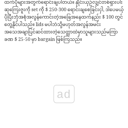
ထက်ပိုများအတွက်ရောင်းချပါတယ်။ နှိုင်းယှဉ်လျှင်တစ်ရှားပါး
ဆုကြေးဇူးကို set ကို $ 250-300 ရောင်းချစေခြင်းငှါ, ဒါပေမယ့်
ပိုပြီးဘုံအစုံအလွန်ကောင်းတဲ့အခြေအနေထက်နည်း $ 100 တွင်
တွေ့နိုင်ပါသည်။ lids မပါဘဲသို့မဟုတ်အလွန်အမင်း
အသေအချာပြင်ဆင်ထားတဲ့သေတ္တာထဲမှာသူများသည်မကြာ
ခဏ $ 25-50 မှာ bargain ဖြစ်ကြသည်။
ad