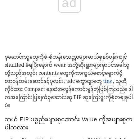
ad
စုဆောင်းသူတွေကိုဖဲ-စီတန်းသေတ္တာများဆယ်စုနှစ်ဝန်းကျင်
shuffled ခံရပြီးနောက် wear အဘို့ဆိုးရွားများမှာပင်အခါသူ
တို့သည်အတွင်း contents တွေကိုကာကွယ်စောင့်ရှောက်ဖို့
တာဝန်ထမ်းဆောင်နှင့်ပုလင်း, talc ကွောငျးတှေ့
tins
, သူတို့
ကိုင်ထား Compact နေဆဲအလွန်ကောင်းမွန်တဲ့ဖြစ်ကြသည်။ ဒါ
ကအကြောင်းပြချက်စုဆောင်းဆု EIP ဆုကြေးဇူးကိုစုံတစျခုပါ
ပဲ။
ဘယ် EIP ပစ္စည်းများစုဆောင်း Value ကိုအများစုက
ပါသလား