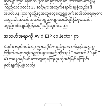
ဆိုင်များတွင်ဖန်ဆက်ပြတ်စေနှင့်အတူစျေးကိုအဆမတန်မြှ
ကြည်လင်ပုလင်း 25 ဆင့်များအတွက်ရောင်းချခဲ့သည်။ ဒီ
အပတ်ပနျးပှားကိုတို့နှင့်အတူလေ့တွေ့ရှိခဲ့ပိုက်ဆံအိတ်ရေမွှေးက
နေရှားပါးအသစ်အဆန်းပစ္စည်းများအထိရရှိနိုင်စုဆောင်း
ပစ္စည်း၏ကျယ်ပြန့်အမျိုးမျိုးတွက်သည်။
အဘယ်အရာကို Avid EIP collector ရှာ
ပဲရစ်စာအုပ်ငယ်ထဲမှာညနေပိုင်းလည်းစုဆောင်းနှင့်အတူလူ
ကြိုက်အများဆုံးပစ္စည်းများအချို့တို့သည်
'' အသက် 30 နှင့် ''
40 ကနေဂရပ်ဖစ်ဘောငျဆုကြေးဇူးကိုအစုံဖြစ်ကြောင်း
မှတ်ချက်ပြုခဲ့သည်။