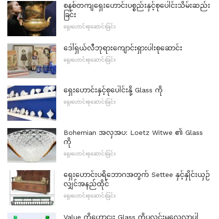
စနစ်တကျရှေးဟောင်းပစ္စည်းနှင့်စုပေါင်းသိမ်းဆည်း
ခြင်း
ရှေးဟောင်းစုဆောင်းခြင်း
ဒေါ်ရှယ်လီဘုရားကျောင်းရှားပါးစုဆောင်း
ရှေးဟောင်းစုဆောင်းခြင်း
ရှေးဟောင်းနှင့်စုပေါင်းနို့ Glass ကို
ရှေးဟောင်းစုဆောင်းခြင်း
Bohemian အလှအပ: Loetz Witwe ၏ Glass
ကို
ရှေးဟောင်းစုဆောင်းခြင်း
ရှေးဟောင်းပရိဘောဂအတွက် Settee နှင့်နှိုင်းယှဉ်
လျှင်အနည်ထိုင်
ရှေးဟောင်းစုဆောင်းခြင်း
Value ကိုဟောငျး Glass ကိုပုလင်းမှလေ့လာပါ