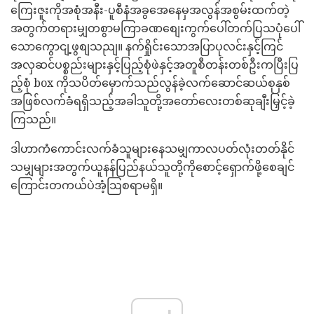
ကြေးဇူးကိုအစုံအနီး-ပူစီနံအခွအေနေမှအလွန်အစွမ်းထက်တဲ့
အတွက်တရားမျှတစွာမကြာခဏစျေးကွက်ပေါ်တက်ပြသပုံပေါ်
သောကွောငျ့ဖွစျသညျ။ နက်ရှိုင်းသောအပြာပုလင်းနှင့်ကြင်
အလှဆင်ပစ္စည်းများနှင့်ပြည့်စုံဖဲနှင့်အတူစီတန်းတစ်ဦးကပြီးပြ
ည့်စုံ box ကိုသပိတ်မှောက်သည်လွန်ခဲ့လက်ဆောင်ဆယ်စုနှစ်
အဖြစ်လက်ခံရရှိသည့်အခါသူတို့အတော်လေးတစ်ဆုချီးမြှင့်ခဲ့
ကြသည်။
ဒါဟာကံကောင်းလက်ခံသူများနေသမျှကာလပတ်လုံးတတ်နိုင်
သမျှများအတွက်ယူနန်ပြည်နယ်သူတို့ကိုစောင့်ရှောက်ဖို့စေချင်
ကြောင်းတကယ်ပဲအံ့ဩစရာမရှိ။