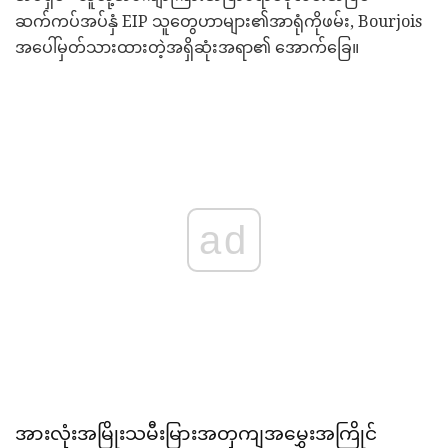
ဆက်ကပ်အပ်နှံ EIP သူတွေဟာများ၏အာရုံကိုဖမ်း, Bourjois
အပေါ်မှတ်သားထားတဲ့အရှိဆုံးအရာ၏ အောက်ခြေ။
ad
အားလုံးအမြိုးသမီးမြားအတှကျအမွှေးအကြိုင်