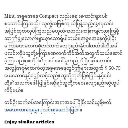
Mint, အခွအေနေ Compact လည်းစျေးကောင်းရှားပါး
စုဆောင်းကြသည်။ သူတို့အဖြစ်ကျယ်ပြန့်သည့်မွှေးပုလင်း
အဖြစ်ထုတ်လုပ်ကြသည်မဟုတ်ကတည်းကန်းကျင်သွားကြဖို့
သာဤမျှလောက်များစွာသောရှိပါတယ်။ အခွအေနေကိုပိုပြီး
မကြာခဏမထက်စုံလင်ထက်လျော့နည်းနိုင်ပါတယ်ဒါထိုအခါ
ပုလင်းလိုပဲသူတို့မကြာခဏလက်ကိုင်အိတ်အတွက်သယ်ဆောင်
ခဲ့ကြသည်။ စတိုင်၏ရှားပါးပေါ် မူတည်. ပိုပြီးဖြစ်ကောင်း
အလွန်အစွမ်းထက်တဲ့အခွအေနေတွင်ဤများအတွက် $ 50-75
ပေးဆောင်နှင့်မျှော်လင့်သည်။ သူတို့ကုတ်ခြစ်ခြင်းနှင့်၎င်း
တို့၏အသက်ဖေါ်ပြခြင်းဆိုရင်သူတို့ကဝေးလျော့နည်းဆွဲယူပါ
လိမ့်မယ်။
တစ်ဦးဆက်စပ်အကြောင်းအရာအပေါ်ပိုပြီးသင်ယူဖို့ဖတ်
အသေးစားရေမွှေးပုလင်းစုဆောင်းခြင်း
။
Enjoy similar articles