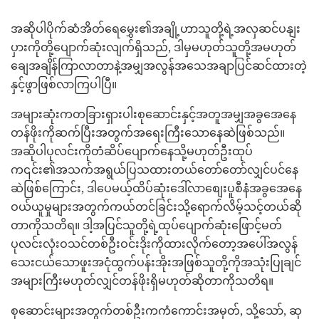
အဆိုပါပိုက်ဆံအိတ်ရေမွှေး၏အချို့ဟာသူတို့ရဲ့အလှဆင်ပနျး
ပှားကိုတို့ပျောက်ဆုံးလျက်ရှိသည်, ဒါမှမဟုတ်သူတို့အမဟုတ်
ချေအချိန်ကြာလာတာနဲ့အမျှအလွန်အသေအချာပြင်ဆင်ထားတဲ့
နှင့်ဖွာဖြစ်လာကြပါပြီ။
အများဆုံးကတခြားရှားပါးစုဆောင်းနှင့်အတူအမျှအခွအေနေ
တန်ဖိုးကိုဆက်ပြီးအတွက်အရေးကြီးသောနေဆဲဖြစ်သည်။
အဆိုပါပုလင်းကိုတံဆိပ်ပျောက်နေသို့မဟုတ်ဦးထုပ်
က၎င်း၏အသက်အရွယ်ပြသထားတယ်တော်တော်လျှင်ပင်နေ
ဆဲဖြစ်ကြောင်း, ဒါပေမယ့်ထိပ်ဆုံးဒေါ်လာစျေးပူစီနံအခွအေနေ
ဝယ်ယူမှုများအတွက်ကယ်တင်ခြင်းသို့ရောက်လိမ့်သင့်တယ်ဆို
တာကိုသတိရ။ ဒါ့အပြင်သူတို့ရဲ့ထုပ်ပျောက်ဆုံးဖြောင့်မတ်
ပုလင်းလုံးဝသင်တစ်ဦးဝင်းဒိုးကိုထားလိုက်တော့အပေါ်အလွန်
သေးငယ်သောဖူးအငုံထွက်ပန်းအိုးအဖြစ်သူတို့ကိုအသုံးပြုချင်
အများကြီးမဟုတ်လျှင်တန်ဖိုးရှိမဟုတ်ဆိုတာကိုသတိရ။
စုဆောင်းများအတွက်တစ်ဦးကကံကောင်းအမှတ်, သို့သော်, ဆု