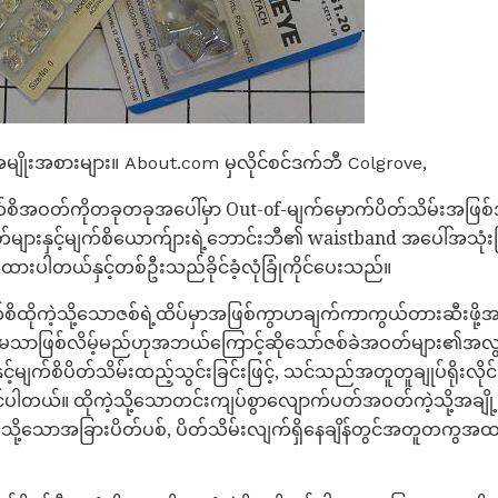
်အမျိုးအစားများ။ About.com မှလိုင်စင်ဒက်ဘီ Colgrove,
ျက်စိအဝတ်ကိုတခုတခုအပေါ်မှာ Out-of-မျက်မှောက်ပိတ်သိမ်းအဖြစ
ိတ်များနှင့်မျက်စိယောက်ျားရဲ့ဘောင်းဘီ၏ waistband အပေါ်အ
ထားပါတယ်နှင့်တစ်ဦးသည်ခိုင်ခံ့လုံခြုံကိုင်ပေးသည်။
က်စိထိုကဲ့သို့သောဇစ်ရဲ့ထိပ်မှာအဖြစ်ကွာဟချက်ကာကွယ်တားဆီးဖို
သက်မသာဖြစ်လိမ့်မည်ဟုအဘယ်ကြောင့်ဆိုသော်ဇစ်ခဲအဝတ်များ၏အလွ
မျက်စိပိတ်သိမ်းထည့်သွင်းခြင်းဖြင့်, သင်သည်အတူတူချုပ်ရိုးလိုင်းစေ
င်ပါတယ်။ ထိုကဲ့သို့သောတင်းကျပ်စွာလျောက်ပတ်အဝတ်ကဲ့သို့အချို့ကိစ
ဲ့သို့သောအခြားပိတ်ပစ်, ပိတ်သိမ်းလျက်ရှိနေချိန်တွင်အတူတကွအထည်ခ