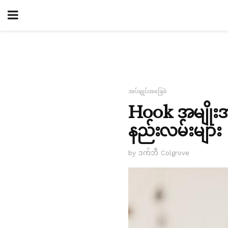
အပ်ချုပ်အခြေခံ
Hook အမျိုးအစာ
နည်းလမ်းများ
by ဒက်ဘီ Colgrove