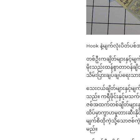
Hook နဲ့မျက်လုံးပိတ်ပစ
တစ်ဦးကချိတ်များနှင့်မ
မိုးသည်းထန်စွာတာဝန်ချ
သိမ်းပြားချပ်ချပ်ရေးသား
သေးငယ်ချိတ်များနှင့်မျ
သည်။ ကရီဖိုင်းနှင့်မ
ဇစ်အထက်တစ်ချိတ်များနှင့်
ထိပ်မှာကွာဟမှုတားဆီးနို
မျက်စိထိုကဲ့သို့သောဇစ်က
မည်။