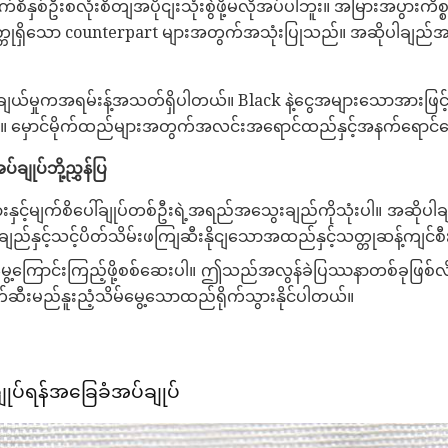
က်စိနှစ်ဦးစလုံးစိတျအပိုငျးသုံးစွဲဖို့မလိုအပ်ပါဘူး။ အမြားအပွားကိစ
ရှိသော counterpart များအတွက်အသုံးပြုသည်။ အဆိုပါချည်အစီအစ
ေးချယ်မှုကအရမ်းန့်အသတ်ရှိပါတယ်။ Black နဲ့ငွေအများသောအားဖြင်
။ မှောင်မိုက်ထည်များအတွက်အလင်းအရောင်ထည်နှင့်အနက်ရောင်ငွေ
်ချုပ်ဘို့ညွှန်ပြ
နှင့်မျက်စိပေါ်ချုပ်တစ်ဦးရဲ့အရည်အသွေးချည်ကိုသုံးပါ။ အဆိုပါချ
ည်နှင့်သင့်ပိတ်သိမ်းဖကျြဆီးနိုငျသောအထည်နှင့်သတ္တုဆန့်ကျင်စီး
ေ့ကြောင်းကြည့်ဖို့စစ်ဆေးပါ။ ဤသည်အလွန်ခဲပြဿနာတစ်ခုဖြစ်လိမ့်
ဆီးမည်နူးညံ့သိမ်မွေ့သောထည်ရိုက်သွားနိုင်ပါတယ်။
ုပ်ရန်အခြေခံအပ်ချုပ်