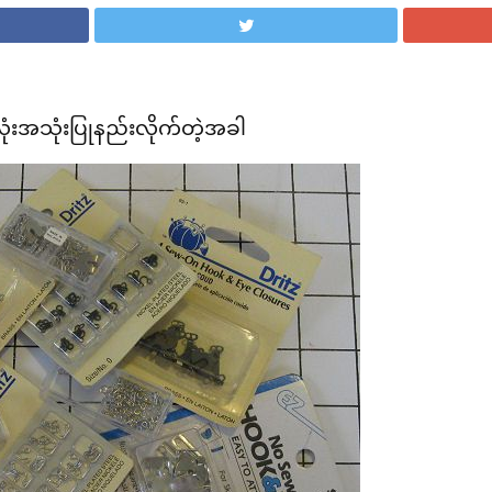
လုံးအသုံးပြုနည်းလိုက်တဲ့အခါ