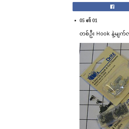
05 ၏ 01
တစ်ဦး Hook နဲ့မျက်