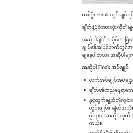
တစ်ဦး Hook တွင်ချုပ်ရ
ချိတ်နဲ့ပုံစံအားလုံးကို၏
အဆိုပါချိတ်အပိုင်းအမ
ချုပ်၏အပြင်ဘက်တွင်အပ
ချနေပါတယ်။ အဆိုပါမျက်
အဆိုပါ Hook အပ်ချုပ်
လက်အပ်ချုပ်အပ်ချည်န
ချိတ်၏တည်နေရာအောက်မ
နှင့်ထွက်ချည်၏ကွင်းတ
တွင်းချုပ်။ ချိတ်အသီ
ပိုများသောသို့မဟုတ်ထ
တယ်။