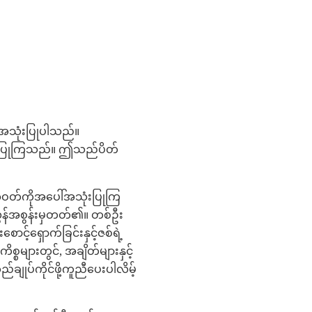
်အသုံးပြုပါသည်။
သုံးပြုကြသည်။ ဤသည်ပိတ်
့အဝတ်ကိုအပေါ်အသုံးပြုကြ
န်အစွန်းမှတတ်၏။ တစ်ဦး
ာင့်ရှောက်ခြင်းနှင့်ဇစ်ရဲ့
္စများတွင်, အချိတ်များနှင့်
ျုပ်ကိုင်ဖို့ကူညီပေးပါလိမ့်