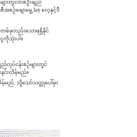
္စများတွင်တစ်ဦးချည်
ဉ်ချောမွေ့ lay လေ့နှင့်ဒီ
့တစ်ခုတည်းသောရရှိနိုင်
ကိုသုံးပါ။
ည်လုပ်ငန်းစဉ်များတွင်
နင်းလိမ့်မည်။
မည်, သို့သော်သတ္တုပေါ်မှာ