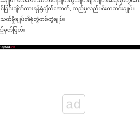
ချုပ်။ လေးလံသောတာဝန်ချိတ်တွင်ချိတ်များချိတ်အဆုံးမှာတွင်းကိုသု
ခြင်းချိတ်ထားရန်ရုံချိတ်အောက်, ထည်မှလည်ပင်းကဆင်းချုပ်။
တ်မှိုချုပ်၏စုံတွဲတစ်တွဲချုပ်။
ျည်ခုတ်ဖြတ်။
ad