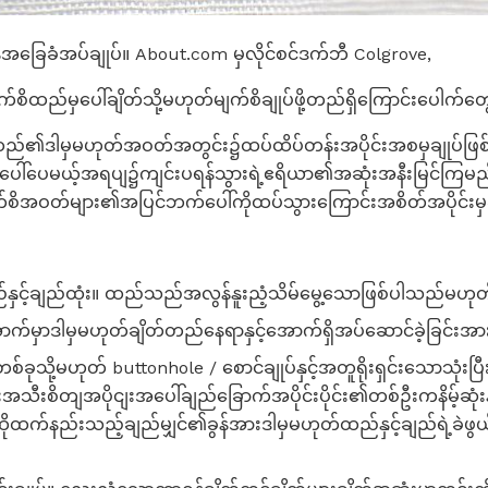
န်အခြေခံအပ်ချုပ်။ About.com မှလိုင်စင်ဒက်ဘီ Colgrove,
မျက်စိထည်မှပေါ်ချိတ်သို့မဟုတ်မျက်စိချုပ်ဖို့တည်ရှိကြောင်းပေါက်တ
ြဲထည်၏ဒါမှမဟုတ်အဝတ်အတွင်း၌ထပ်ထိပ်တန်းအပိုင်းအစမှချုပ
ေါ်ပေမယ့်အရပျ၌ကျင်းပရန်သွားရဲ့ဧရိယာ၏အဆုံးအနီးမြင်ကြမည်
စိအဝတ်များ၏အပြင်ဘက်ပေါ်ကိုထပ်သွားကြောင်းအစိတ်အပိုင်းမှခ
ှင့်ချည်ထုံး။ ထည်သည်အလွန်နူးညံ့သိမ်မွေ့သောဖြစ်ပါသည်မဟုတ်လ
ှာဒါမှမဟုတ်ချိတ်တည်နေရာနှင့်အောက်ရှိအပ်ဆောင်ခဲ့ခြင်းအားဖြင်
စ်ခုသို့မဟုတ် buttonhole / စောင်ချုပ်နှင့်အတူရိုးရှင်းသောသုံးပြ
းအသီးစိတျအပိုငျးအပေါ်ချည်ခြောက်အပိုင်းပိုင်း၏တစ်ဦးကနိမ့်ဆုံး
ိုထက်နည်းသည့်ချည်မျှင်၏ခွန်အားဒါမှမဟုတ်ထည်နှင့်ချည်ရဲ့ခဲဖွယ်စ