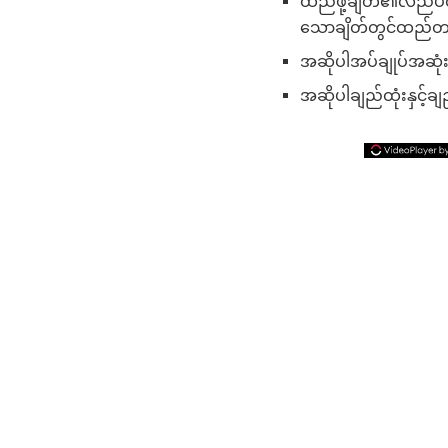
ထည်ဖို့ချိတ်၏လည်ပင်း
သောချိတ်တွင်ထည်တင်
အဆိုပါအပ်ချုပ်အဆုံးသ
အဆိုပါချည်ထုံးနှင့်ခ