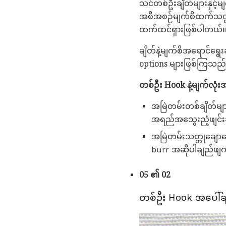
သင်တစ်ဦးချိတ်များနှင့်မျ
အစီအစဉ်မျက်စိထက်သတ္တု
ထက်ထင်ရှားဖြစ်ပါတယ်။
ချိတ်နဲ့မျက်စိအရောင်ရွ
options များဖြစ်ကြသည်
တစ်ဦး Hook နဲ့မျက်လုံးအပ
အမြဲတမ်းတစ်ချိတ်များ
အရည်အသွေးညံ့ဖျင်းချ
အမြဲတမ်းသတ္တုချောမွ
burr အဆိုပါချည်ဖျက်
05 ၏ 02
တစ်ဦး Hook အပေါ်ချ