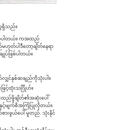
ွေရှိသည်။
်ဖြစ်ပါတယ်။ ကအထည်
မဟုတ်ပါဒီတော့ချိတ်နေရာ
ျုပ်ဖြစ်ပါတယ်။
ျှင်နှစ်ဆချည်ကိုသုံးပါ။
့ထုံးသင်္ဂြိုဟ်။
ီးထည်ဖို့ချိတ်၏အဆုံးပေါ်
နှင့်မျက်စိအကြံပြုလိုတယ်။
ားဖွယ်ပေါ် မူတည်. သုံးနိုင်