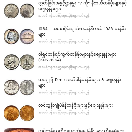
လွှတ်ခြင်းအခွင့်ဌာနမှူး "V ကို" နီကယ်တန်ဖိုးများနှင့်
စျေးနှုန်းများ
အမေရိကန်အကြွေစေ့တန်ဖိုးများလမ်းညွှန်
1964 - အစောပိုင်းဂျက်ဖာဆန်နီကယ် 1938 တန်ဖိုး
များ
အမေရိကန်အကြွေစေ့တန်ဖိုးများလမ်းညွှန်
ဝါရှင်တန်ရပ်ကွက်တန်ဖိုးများနှင့်စျေးနှုန်းများ
(1932-1964)
အမေရိကန်အကြွေစေ့တန်ဖိုးများလမ်းညွှန်
မာကျူရီ Dime အဘိဓါန်တန်ဖိုးများ & စျေးနှုန်း
များ
အမေရိကန်အကြွေစေ့တန်ဖိုးများလမ်းညွှန်
လင်ကွန်းဂျုံပဲန်နီတန်ဖိုးများနှင့်စျေးနှုန်းများ
အမေရိကန်အကြွေစေ့တန်ဖိုးများလမ်းညွှန်
လင်ကွန်းသတိရအောက်မေ့ပဲန်နီ: Key ကိုနေ့စွဲများ,