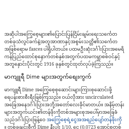
အဆိုပါအကြွေစေ့များ၏ပြောင်းပြန်ငြိမ်းချမ်းရေးသင်္ကေတ
တစ်ခုသံလွင်ခက်နဲ့အတူအာဏာနှင့်အစွမ်းသတ္တိ၏သင်္ကေတ
အဖြစ်ရောမ fasces ပါရှိပါတယ်။ ပထမဦးဆုံးဒင်္ဂါးပြားအမေရိ
ကန်ပြည်ထောင်စုနောက်တစ်နှစ်အတွက်ပထမကမ္ဘာစစ်ဝင်နှင့်
အတူနှောင်းပိုင်းတွင် 1916 ခုနှစ်တွင်ထုတ်လုပ်ခဲ့ကြသည်။
မာကျူရီ Dime များအတွက်စျေးကွက်
မာကျူရီ Dime အကြွေစေ့စုဆောင်းများကြားစုဆောင်းဖို့
ရေပန်းစားစီးရီးဖြစ်ကြသည်။ ဝယ်လိုအား uncirculated
အခြေအနေဒင်္ဂါးပြားအဘို့အတော်လေးခိုင်မာတယ်။ အနိမ့်တန်း
များအတွက်ယင်း၏တန်ဖိုးကိုတစ်အများစုအပေါ်မှာအခြေခံ
သည်ဒင်္ဂါးပြားဖြန့်ဝေ
အကြွေစေ့ရဲ့ငွေအအရည်ပျော်တန်ဖိုးကို
။ တစ်ခုချင်းစီကို Dime နီးပါး 1/10, ငွေ (0.0723 အောင်စတစ်