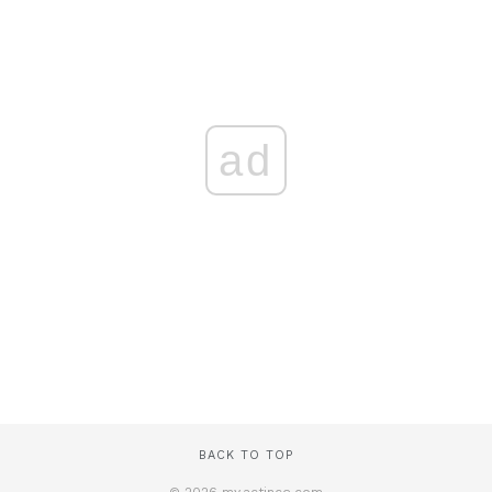
ad
BACK TO TOP
© 2026 my.actince.com