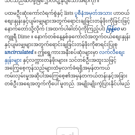
သင်သည်ဆပ်ဖို့မြျှောလငျ့နိုငျသောအရာကို) ။
ပထမဦးဆုံးကော်လံရက်စွဲနှင့် lists
ပူစီနံအမှတ်အသား
ဟာဝယ်
စျေးနှုန်းနှင့်ပျမ်းမျှများအတွက်ရောင်းချခြင်းတန်ဖိုးကိုခြင်းဖြင့်
နောက်တော်သို့လိုက် (အထက်ပါဓါတ်ပုံကိုကြည့်ပါ)
ဖြန့်ဝေ
မာ
ကျူရီ Dime ။ နောက်တစ်နေ့နှစ်ခုကော်လံအတွက်ဝယ်စျေးနှုန်း
နှင့်ပျမ်းမျှများအတွက်ရောင်းချခြင်းတန်ဖိုးကိုစာရင်းပြုစု
uncirculated
။ ဤရွေ့ကားအနီးစပ်ဆုံးများမှာ
လက်လီစျေး
နှုန်းများ
နှင့်လက္ကားတန်ဖိုးများ။ သင်တစ်ဦးအထူးသဖြင့်
အကြွေစေ့ကုန်သည်များထံမှလက်ခံရရှိအမှန်တကယ်
ကမ်းလှမ်းမှုအဆိုပါအကြွေစေ့၏အမှန်တကယ်တန်းနှင့်အခြား
တစ်ဦးအရေအတွက်ကိုပေါ် မူတည်. အမျိုးမျိုးကွဲပြားနိုင်ပါမည်