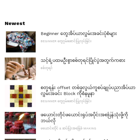
Newest
Beginner တွေအိပ်ယာလွှမ်းအခင်းပုံစံများ
BEGINNER တွေဂွမ်းစောင်ပြုလုပ်ခြင်း
သင့်ရဲ့ပထမဦးစွာစစ်တုရင်ပြိုင်ပွဲအတွက်ကစား
စစ်တုရင်
စတုရန်း offset တစ်ခုလွယ်ကူစပ်ချုပ်ပညာအိပ်ယာ
လွှမ်းအခင်း Block ကိုစံနမူနာ
BEGINNER တွေဂွမ်းစောင်ပြုလုပ်ခြင်း
ဖယောင်းတိုင်ဖယောင်းရုပ်အပိုင်းအစပြန်သုံးဖို့ကို
ဘယ်လို
ဖယောင်းတိုင် & ဆပ်ပြာအခြေခံ MAKING