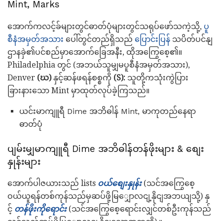
Mint, Marks
အောက်ကလင့်ခ်များတွင်ဓာတ်ပုံများတွင်သရုပ်ဖော်သကဲ့သို့,
ပူ
စီနံအမှတ်အသား
ပေါ်တွင်တည်ရှိသည်
ပြောင်းပြန်
သပိတ်ပင်နျ
ဌာနခှဲ၏ပင်စည်မှာအောက်ခြေအနီး, ထိုအကြွေစေ့၏။
Philadelphia တွင် (အဘယ်သူမျှမပူစီနံအမှတ်အသား),
Denver
(ဃ)
နှင့်ဆန်ဖရန်စစ္စကို
(S):
သူတို့ကသုံးကွဲပြား
ခြားနားသော Mint မှာထုတ်လုပ်ခဲ့ကြသည်။
ယင်းမာကျူရီ Dime အဘိဓါန် Mint, မာကုတည်နေရာ
ဓာတ်ပုံ
ပျမ်းမျှမာကျူရီ Dime အဘိဓါန်တန်ဖိုးများ & စျေး
နှုန်းများ
အောက်ပါဇယားသည် lists
ဝယ်စျေးနှုန်း
(သင်အကြွေစေ့
ဝယ်ယူရန်တစ်ကုန်သည်မှဆပ်ဖို့မြျှောလငျ့နိုငျအဘယျသို့) နှ
င့်
တန်ဖိုးကိုရောင်း
(သင်အကြွေစေ့ရောင်းလျှင်တစ်ဦးကုန်သည်