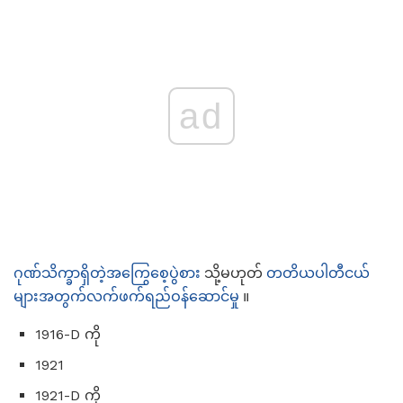
ad
ဂုဏ်သိက္ခာရှိတဲ့အကြွေစေ့ပွဲစား
သို့မဟုတ်
တတိယပါတီငယ်
များအတွက်လက်ဖက်ရည်ဝန်ဆောင်မှု
။
1916-D ကို
1921
1921-D ကို