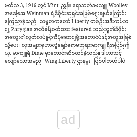
မတ်လ 3, 1916 တွင် Mint, ညွှန်။ ရောဘတ်ဒဗလျူ Woolley
အဒေါ့အေ Weinman ရဲ့ဒီဇိုင်းဆုရှင်အဖြစ်ရွေးချယ်ကြောင်း
ကြေညာခဲ့သည်။ သမ္မတကတော် Liberty တစ်ဦးအနီးကပ်သ
ငျ့ Phrygian အဘိဓါန်ဝတ်ထား featured သည်သူ၏ဒီဇိုင်း
အတွေး၏လွတ်လပ်ခွင့်ကိုပုံဆောငျဖို့အတောင်ပံနှင့်အတူအဖြစ်
သို့ပေး။ လူအများစုဟာလွဲချော်ရောမဘုရားမာကျူရီအဖြစ်ဤ
ယူ. မာကျူရီ Dime မှာတောင်းဆိုစတင်ခဲ့သည်။ ဒါဟာသင့်
လျော်သောအမည် "Wing Liberty ဌာနမှူး" ဖြစ်ပါတယ်ပါပဲ။
ad