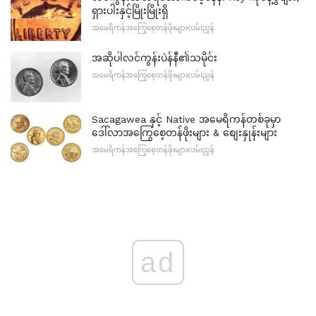
ရှားပါးနှင့်မြိုးမြိုးရှိ
အမေရိကန်အကြွေစေ့တန်ဖိုးများလမ်းညွှန်
အဆိုပါလင်ကွန်းပဲန်နီ၏သမိုင်း
အမေရိကန်အကြွေစေ့တန်ဖိုးများလမ်းညွှန်
Sacagawea နှင့် Native အမေရိကန်တစ်ခုမှာ
ဒေါ်လာအကြွေစေ့တန်ဖိုးများ & စျေးနှုန်းများ
အမေရိကန်အကြွေစေ့တန်ဖိုးများလမ်းညွှန်
ad