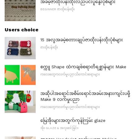
အခမဲ့ဇာထိုးပန်းထိုးလည်ပင်းပူနွေးပုံစံများ
BEGINNER ဇာထိုးပန်းထိုး
Users choice
15 အလွအခမဲ့စတားချုပ်ဇာထိုးပန်းထိုးပုံစံများ
ဇာထိုးပန်းထိုး
စက္ကူ Shape ထဲကချစ်စရာတိရစ္ဆာန်များ Make
ကလေးတွေကလက်မှုပညာသိကောင်းစရာများ
အဆိုပါအရောင်အစိမ်းရောင်အခမ်းအနားကျင်းပဖို့
Make 9 လက်မှုပညာ
ကလေးတွေကလက်မှုပညာသိကောင်းစရာများ
မြေအိုးများအတွက်ကုန်ကြမ်း glaze
အိုး GLAZE & အလှဆင်ခြင်း