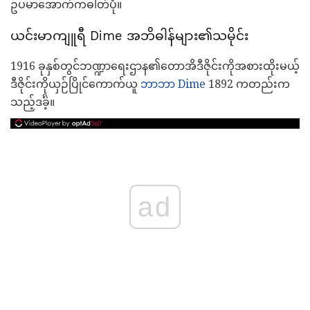
ဥပမာအောက်ကဓါတ်ပုံ။
ယင်းမာကျူရီ Dime အဘိဓါန်များ၏သမိုင်း
1916 ခုနှစ်တွင်ဘဏ္ဍာရေးဌာန၏တောအိဒီဇိုင်းကိုအစားထိုးမယ့်
ဒီဇိုင်းကိုယှဉ်ပြိုင်ကောက်ယူ
ဘာဘာ Dime
1892 ကတည်းက
သည့်ဒင်္ခဲ့။
ad