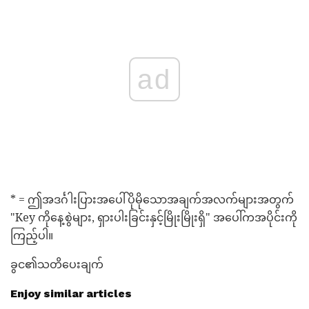
ad
* = ဤအဒင်္ဂါးပြားအပေါ်ပိုမိုသောအချက်အလက်များအတွက်
"Key ကိုနေ့စွဲများ, ရှားပါးခြင်းနှင့်မြိုးမြိုးရှိ" အပေါ်ကအပိုင်းကို
ကြည့်ပါ။
ခွင၏သတိပေးချက်
Enjoy similar articles