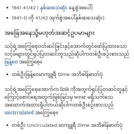
1941 41/42 (
နှစ်ဆသေဆုံး
နေ့စွဲအပေါ်)
1941-D ကို 41/42 (ရက်စွဲအပေါ်နှစ်ဆသေဆုံး)
အခြေအနေသို့မဟုတ်အဆင့်ဥပမာများ
သင့်ရဲ့အကြွေစေ့ဝတ်ဆင်ခြင်းနှင့်အောက်တွင်ဖော်ပြထားသော
လင့်ခ်များတွင်ရုပ်ပြတဆင်တူသည်ဆိုပါကတစ်ဦးစဉ်းစားသည်
ဖြန့်ဝေ
အကြွေစေ့။
တစ်ဦးဖြန့်ဝေမာကျူရီ Dime အဘိဓါန်ဓာတ်ပုံ
သင့်ရဲ့အကြွေစေ့အောက်က link ကိုအတွက်ရုပ်ပြတဆင်တူနှင့်
ကြောင့်စောင်ရေအတွက်ဖြစ်ခြင်းမှ wear မရှိသက်သေ
အထောက်အထားရှိပါတယ်ဆိုပါကတစ်ဦးစဉ်းစားသည်
uncirculated
အကြွေစေ့။
တစ်ဦး Uncirculated မာကျူရီ Dime အဘိဓါန်ဓာတ်ပုံ