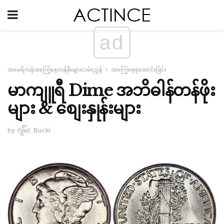
ad
အမေရိကန်အကြွေစေ့တန်ဖိုးများလမ်းညွှန်
အကြွေစေ့စုဆောင်းခြင်း
မာကျူရီ Dime အဘိဓါန်တန်ဖိုး
များ & စျေးနှုန်းများ
by ဂျိမ်း Bucki