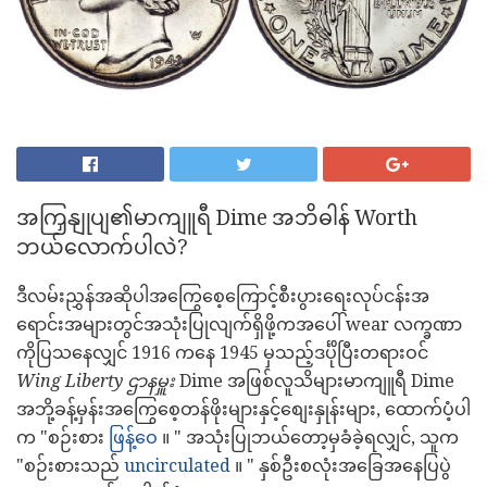
အကြှနျုပျ၏မာကျူရီ Dime အဘိဓါန် Worth
ဘယ်လောက်ပါလဲ?
ဒီလမ်းညွှန်အဆိုပါအကြွေစေ့ကြောင့်စီးပွားရေးလုပ်ငန်းအ
ရောင်းအများတွင်အသုံးပြုလျက်ရှိဖို့ကအပေါ် wear လက္ခဏာ
ကိုပြသနေလျှင် 1916 ကနေ 1945 မှသည့်ဒင်္ပိုပြီးတရားဝင်
Wing Liberty ဌာနမှူး
Dime အဖြစ်လူသိများမာကျူရီ Dime
အဘို့ခန့်မှန်းအကြွေစေ့တန်ဖိုးများနှင့်စျေးနှုန်းများ, ထောက်ပံ့ပါ
က "စဉ်းစား
ဖြန့်ဝေ
။ " အသုံးပြုဘယ်တော့မှခံခဲ့ရလျှင်, သူက
"စဉ်းစားသည်
uncirculated
။ " နှစ်ဦးစလုံးအခြေအနေပြပွဲ