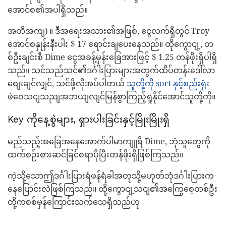
အောင်စ၏အပါရှိသည်။
အတိအကျ) ။ ဒီအရေးအသား၏အဖြစ်, ငွေလက်ရှိတွင် Troy
အောင်စနှုန်းနီးပါး $ 17 ရောင်းချပေးနေသည်။ ထိုကွောငျ့, တ
စ်ဦးချင်းစီ Dime ငွေအခန့်မှန်းခြေအားဖြင့် $ 1.25 တန်ဖိုးရှိပါရှိ
သည်။ သင်သည်သင်၏ဒင်္ဂါးပြားများအတွက်ထိပ်တန်းဒေါ်လာ
စျေးချင်လျှင်, သင်ဖို့လိုအပ်ပါတယ်
သူတို့ကို sort နှင့်စည်းရုံး
ဖဲဝေသငျသညျအဘယျလျင်မြန်စွာကြည့်ရှုနိုင်အောင်သူတို့ကို။
Key ကိုနေ့စွဲများ, ရှားပါးခြင်းနှင့်မြိုးမြိုးရှိ
မည်သည့်အခြေအနေအောက်ပါမာကျူရီ Dime, ဘုံသူတွေကို
ထက်စဉ်းစားဆင်ခြင်စရာပိုပြီးတန်ဖိုးရှိဖြစ်ကြသည်။
ကဲ့သို့သောဤဒင်္ဂါးပြားရံဖန်ရံခါအတုသို့မဟုတ်ဘုံဒင်္ဂါးပြားက
နေပြောင်းလဲဖြစ်ကြသည်။ ထို့ကွောငျ့သငျ၏အကြွေစေ့တစ်ဦး
တို့ကစစ်မှန်ကြောင်းသက်သေရှိသည်ဟု