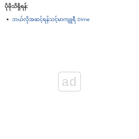
ပိုမိုသိရှိရန်:
ဘယ်လိုအဆင့်ရန်သင့်မာကျူရီ Dime
ad