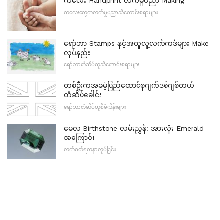
ကလေး Handprint လက်မှုပညာ Making
ကလေးတွေကလက်မှုပညာသိကောင်းစရာများ
ရော်ဘာ Stamps နှင့်အတူလူ့လက်ကဒ်များ Make
လုပ်နည်း
ရော်ဘာတံဆိပ်ထုသိကောင်းစရာများ
တစ်ဦးကအခမဲ့ပြည်ထောင်စုဂျက်ဒစ်ဂျစ်တယ်
တံဆိပ်ခေါင်း
ရော်ဘာတံဆိပ်ထုစီမံကိန်းများ
မေလ Birthstone လမ်းညွှန်: အားလုံး Emerald
အကြောင်း
လက်ဝတ်ရတနာလုပ်ခြင်း