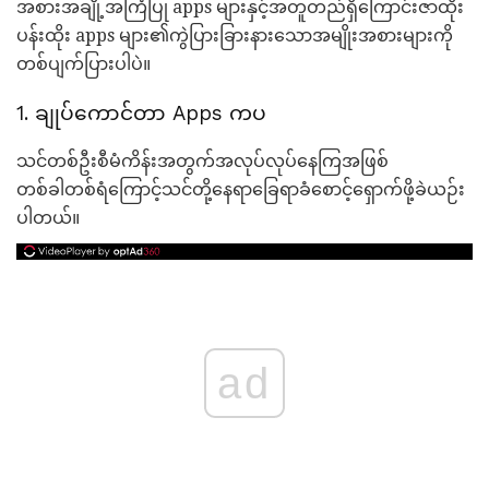
အစားအချို့အကြံပြု apps များနှင့်အတူတည်ရှိကြောင်းဇာထိုး
ပန်းထိုး apps များ၏ကွဲပြားခြားနားသောအမျိုးအစားများကို
တစ်ပျက်ပြားပါပဲ။
1. ချုပ်ကောင်တာ Apps ကပ
သင်တစ်ဦးစီမံကိန်းအတွက်အလုပ်လုပ်နေကြအဖြစ်
တစ်ခါတစ်ရံကြောင့်သင်တို့နေရာခြေရာခံစောင့်ရှောက်ဖို့ခဲယဉ်း
ပါတယ်။
ad