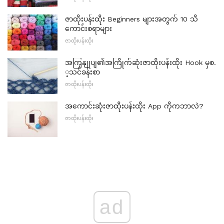
ဇာထိုးပန်းထိုး Beginners များအတွက် 10 သိ
ကောင်းစရာများ
ဇာထိုးပန်းထိုး
အကြှနျုပျ၏အကြိုက်ဆုံးဇာထိုးပန်းထိုး Hook မှစ.
့သင်ခန်းစာ
ဇာထိုးပန်းထိုး
အကောင်းဆုံးဇာထိုးပန်းထိုး App ကိုကဘာလဲ?
ဇာထိုးပန်းထိုး
ad