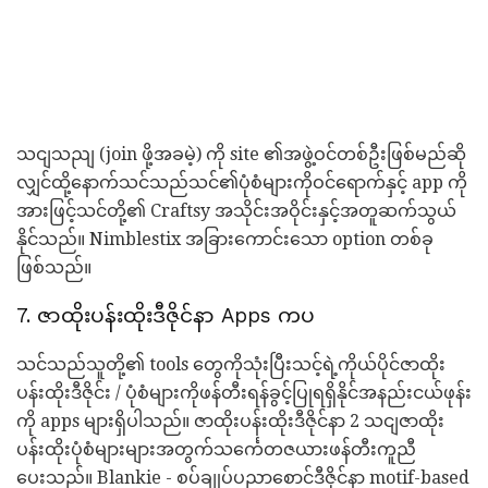
သငျသညျ (join ဖို့အခမဲ့) ကို site ၏အဖွဲ့ဝင်တစ်ဦးဖြစ်မည်ဆို
လျှင်ထို့နောက်သင်သည်သင်၏ပုံစံများကိုဝင်ရောက်နှင့် app ကို
အားဖြင့်သင်တို့၏ Craftsy အသိုင်းအဝိုင်းနှင့်အတူဆက်သွယ်
နိုင်သည်။ Nimblestix အခြားကောင်းသော option တစ်ခု
ဖြစ်သည်။
7. ဇာထိုးပန်းထိုးဒီဇိုင်နာ Apps ကပ
သင်သည်သူတို့၏ tools တွေကိုသုံးပြီးသင့်ရဲ့ကိုယ်ပိုင်ဇာထိုး
ပန်းထိုးဒီဇိုင်း / ပုံစံများကိုဖန်တီးရန်ခွင့်ပြုရရှိနိုင်အနည်းငယ်ဖုန်း
ကို apps များရှိပါသည်။ ဇာထိုးပန်းထိုးဒီဇိုင်နာ 2 သငျဇာထိုး
ပန်းထိုးပုံစံများများအတွက်သင်္ကေတဇယားဖန်တီးကူညီ
ပေးသည်။ Blankie - စပ်ချုပ်ပညာစောင်ဒီဇိုင်နာ motif-based