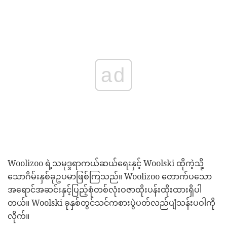
ad
Woolizoo ရဲ့သမုဒ္ဒရာကယ်ဆယ်ရေးနှင့် Woolski ထိုကဲ့သို့
သောဂိမ်းနှစ်ခုဥပမာဖြစ်ကြသည်။ Woolizoo တောက်ပသော
အရောင်အဆင်းနှင့်ပြည့်စုံတစ်လုံးဝဇာထိုးပန်းထိုးထားရှိပါ
တယ်။ Woolski ခုနှစ်တွင်သင်ကစားပွဲပတ်လည်ပျံသန်းပဝါကို
လိုက်။