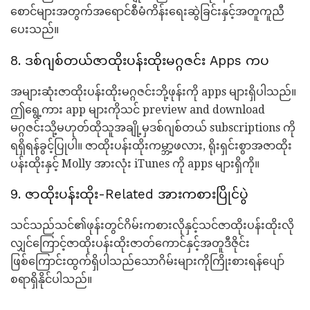
စောင်များအတွက်အရောင်စီမံကိန်းရေးဆွဲခြင်းနှင့်အတူကူညီ
ပေးသည်။
8. ဒစ်ဂျစ်တယ်ဇာထိုးပန်းထိုးမဂ္ဂဇင်း Apps ကပ
အများဆုံးဇာထိုးပန်းထိုးမဂ္ဂဇင်းဘို့ဖုန်းကို apps များရှိပါသည်။
ဤရွေ့ကား app များကိုသင် preview and download
မဂ္ဂဇင်းသို့မဟုတ်ထိုသူအချို့မှဒစ်ဂျစ်တယ် subscriptions ကို
ရရှိရန်ခွင့်ပြုပါ။ ဇာထိုးပန်းထိုးကမ္ဘာ့ဖလား, ရိုးရှင်းစွာအဇာထိုး
ပန်းထိုးနှင့် Molly အားလုံး iTunes ကို apps များရှိကို။
9. ဇာထိုးပန်းထိုး-Related အားကစားပြိုင်ပွဲ
သင်သည်သင်၏ဖုန်းတွင်ဂိမ်းကစားလိုနှင့်သင်ဇာထိုးပန်းထိုးလို
လျှင်ကြောင့်ဇာထိုးပန်းထိုးဇာတ်ကောင်နှင့်အတူဒီဇိုင်း
ဖြစ်ကြောင်းထွက်ရှိပါသည်သောဂိမ်းများကိုကြိုးစားရန်ပျော်
စရာရှိနိုင်ပါသည်။