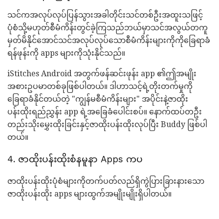
သင်ကအလုပ်လုပ်ပြန်သွားအခါတိုင်းသင်တစ်ဦးအထူးသဖြင့်
ပုံစံသို့မဟုတ်စီမံကိန်းတွင်ခဲ့ကြသည်ဘယ်မှာသင်အလွယ်တကူ
မှတ်မိနိုင်အောင်သင်အလုပ်လုပ်သောစီမံကိန်းများကိုကိုခြေရာခံ
ရန်ဖုန်းကို apps များကိုသုံးနိုင်သည်။
iStitches Android အတွက်ဖန်ဆင်းဖုန်း app ၏ဤအမျိုး
အစားဥပမာတစ်ခုဖြစ်ပါတယ်။ ဒါဟာသင့်ရဲ့တိုးတက်မှုကို
ခြေရာခံနိုင်တယ်တဲ့ "ကျွန်မစီမံကိန်းများ" အပိုင်းနဲ့ဇာထိုး
ပန်းထိုးရည်ညွှန်း app ရဲ့အခြေခံပေါင်းစပ်။ နောက်ထပ်တဦး
တည်းသိုးမွှေးထိုးခြင်းနှင့်ဇာထိုးပန်းထိုးလုပ်ပြီး Buddy ဖြစ်ပါ
တယ်။
4. ဇာထိုးပန်းထိုးစံနမူနာ Apps ကပ
ဇာထိုးပန်းထိုးပုံစံများကိုတက်ပတ်လည်ရှိကွဲပြားခြားနားသော
ဇာထိုးပန်းထိုး apps များထွက်အမျိုးမျိုးရှိပါတယ်။