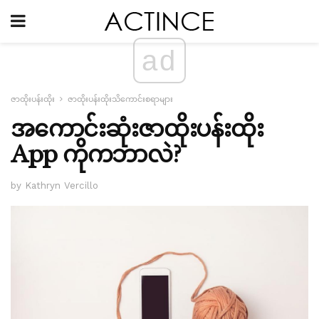
ad
ဇာထိုးပန်းထိုး
ဇာထိုးပန်းထိုးသိကောင်းစရာများ
အကောင်းဆုံးဇာထိုးပန်းထိုး
App ကိုကဘာလဲ?
by Kathryn Vercillo