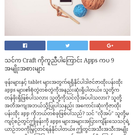
သင်က Craft ကိုကူညီပါကြောင်း Apps ကပ 9
အမျိုးအစားများ
ဖုန်းများနှင့် tablet များအတွက်ရရှိနိုင်ပါဒါဇင်ဇာထိုးပန်းထိုး
apps များ၏စုံတွဲတစ်တွဲကိုအနည်းဆုံးရှိပါတယ်။ သူတို့က
တန်ဖိုးရှိဖြစ်ပါသလား သူတို့ကိုသင်လိုအပ်ပါသလား? သူတို့
အတိအကျအဘယ်သို့ပြုပါသနည်း အကောင်းဆုံးကိုဇာထိုး
ပန်းထိုး app ကိုဘယ်တစ်ခုဖြစ်ပါသည်? သင် "လိုအပ်" သူတို့မ
ကျင့်စဉ်တွင်ဤဖုန်းကို apps များအများအပြားကျိန်းသေသင့်ရဲ့
ယာဉ်ဘဝကိုမြှင့်တင်ရန်နိုင်ပါတယ်။ ဤတွင်အသီးအသီးအမျိုး