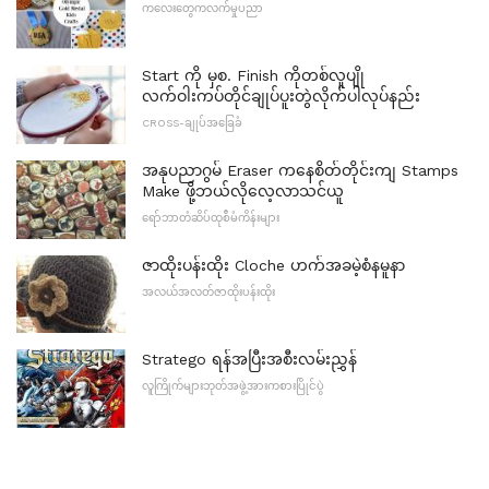
ကလေးတွေကလက်မှုပညာ
Start ကို မှစ. Finish ကိုတစ်လူပျို
လက်ဝါးကပ်တိုင်ချုပ်ပူးတွဲလိုက်ပါလုပ်နည်း
CROSS-ချုပ်အခြေခံ
အနုပညာဂွမ် Eraser ကနေစိတ်တိုင်းကျ Stamps
Make ဖို့ဘယ်လိုလေ့လာသင်ယူ
ရော်ဘာတံဆိပ်ထုစီမံကိန်းများ
ဇာထိုးပန်းထိုး Cloche ဟက်အခမဲ့စံနမူနာ
အလယ်အလတ်ဇာထိုးပန်းထိုး
Stratego ရန်အပြီးအစီးလမ်းညွှန်
လူကြိုက်များဘုတ်အဖွဲ့အားကစားပြိုင်ပွဲ