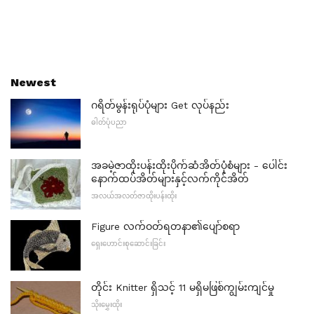
Newest
ဂရိတ်မွန်းရုပ်ပုံများ Get လုပ်နည်း
ဓါတ်ပုံပညာ
အခမဲ့ဇာထိုးပန်းထိုးပိုက်ဆံအိတ်ပုံစံများ - ပေါင်း
နောက်ထပ်အိတ်များနှင့်လက်ကိုင်အိတ်
အလယ်အလတ်ဇာထိုးပန်းထိုး
Figure လက်ဝတ်ရတနာ၏ပျော်စရာ
ရှေးဟောင်းစုဆောင်းခြင်း
တိုင်း Knitter ရှိသင့် 11 မရှိမဖြစ်ကျွမ်းကျင်မှု
သိုးမွှေးထိုး