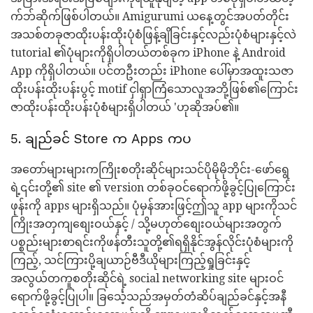
က်ဘ်ဆိုက်ဖြစ်ပါတယ်။ Amigurumi ယနေ့တွင်အပတ်တိုင်း
အသစ်တခုဇာထိုးပန်းထိုးပုံစံဖြန့်ချိခြင်းနှင့်လည်းပုံစံများနှင့်လဲ
tutorial ၏ပုံများကိုရှိပါတယ်တစ်ခုက iPhone နဲ့ Android
App ကိုရှိပါတယ်။ ပင်တဦးတည်း iPhone ပေါ်မှာအထူးသဇာ
ထိုးပန်းထိုးပန်းပွင့် motif ငှါရှာကြံသောလူအဘို့ဖြစ်၏ကြောင်း
ဇာထိုးပန်းထိုးပန်းပုံစံများရှိပါတယ် 'ဟုဆိုအပ်၏။
5. ချည်ခင် Store က Apps ကပ
အတော်များများကကြိုးစတိုးဆိုင်များသင်ပိုမိုမိုဘိုင်း-ဖော်ရွေ
ရဲ့၎င်းတို့၏ site ၏ version တစ်ခုဝင်ရောက်ဖို့ခွင့်ပြုကြောင်း
ဖုန်းကို apps များရှိသည်။ ပုံမှန်အားဖြင့်ဤသူ app များကိုသင်
ကြိုးအတှကျစျေးဝယ်နှင့် / သို့မဟုတ်စျေးဝယ်များအတွက်
ပစ္စည်းများစာရင်းကိုဖန်တီးသူတို့၏ရရှိနိုင်အွန်လိုင်းပုံစံများကို
ကြည့်, သင်ကြားပို့ချယာဉ်ဗီဒီယိုများကြည့်ရှုခြင်းနှင့်
အလွယ်တကူစတိုးဆိုင်ရဲ့ social networking site များဝင်
ရောက်ဖို့ခွင့်ပြုပါ။ ခြင်္သေ့သည်အမှတ်တံဆိပ်ချည်ခင်နှင့်အနီ