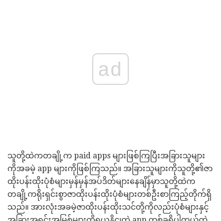
ad
သူတို့ထဲကတချို့က paid apps များဖြစ်ကြပြီးအခြားသူများ
ကိုအခမဲ့ app များကိုဖြစ်ကြသည်။ အခြားသူများကိုသူတို့၏ဇာ
ထိုးပန်းထိုးပုံစံများမှန်မှန်အပ်ဒိတ်များနေချိန်မှာသူတို့ထဲက
တချို့ကရိုးရှင်းစွာဇာထိုးပန်းထိုးပုံစံများတစ်ဦးစာကြည့်တိုက်ရှိ
သည်။ အားလုံးအခမဲ့ဇာထိုးပန်းထိုးသင်တို့ကိုလည်းပုံစံများနှင့်
အခြားအရင်းအမြစ်များကိုရယူနိုငျတဲ့ app တစ်ခုရှိပါတယ်တဲ့