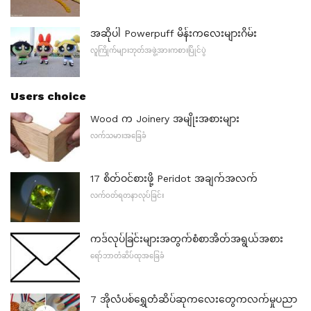
အဆိုပါ Powerpuff မိန်းကလေးများဂိမ်း
လူကြိုက်များဘုတ်အဖွဲ့အားကစားပြိုင်ပွဲ
Users choice
Wood က Joinery အမျိုးအစားများ
လက်သမားအခြေခံ
17 စိတ်ဝင်စားဖို့ Peridot အချက်အလက်
လက်ဝတ်ရတနာလုပ်ခြင်း
ကဒ်လုပ်ခြင်းများအတွက်စံစာအိတ်အရွယ်အစား
ရော်ဘာတံဆိပ်ထုအခြေခံ
7 အိုလံပစ်ရွှေတံဆိပ်ဆုကလေးတွေကလက်မှုပညာ