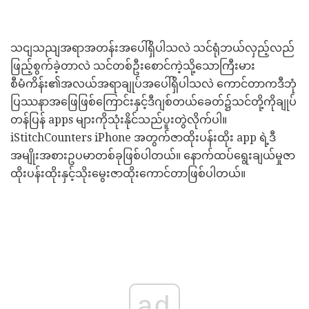
သငျသညျအရာအတန်းအပေါ်ရှိပါသလဲ သင်ရုံဘယ်လှည့်လည်
ဖြည့်စွက်ခဲ့တာလဲ သင်တစ်ဦးစောင်ကဲ့သို့သောကြီးမား
စီမံကိန်း၏အလယ်အရာချုပ်အပေါ်ရှိပါသလဲ ကောင်တာကဒီဘုံ
ပြဿနာအဖြေဖြစ်ကြောင်းနှင့်ဒီဂျစ်တယ်ခေတ်၌သင်တို့ကိုချုပ်
တန်ပြန် apps များကိုသုံးနိုင်သည်ပူးတွဲလိုက်ပါ။
iStitchCounters iPhone အတွက်ဇာထိုးပန်းထိုး app ရဲ့ဒီ
အမျိုးအစားဥပမာတစ်ခုဖြစ်ပါတယ်။ နောက်ထပ်ရွေးချယ်မှုဇာ
ထိုးပန်းထိုးနှင့်သိုးမွေးဇာထိုးကောင်တာဖြစ်ပါတယ်။
ad