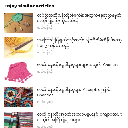
Enjoy similar articles
တစ်ဦးဇာထိုးပန်းထိုးစီမံကိန်းအတွက်နေရာညွှန်မှတ်
အသုံးပြုနည်းကိုဘယ်လို
ဇာထိုးပန်းထိုး
အကြောင်းပြချက်သင့်ဇာထိုးပန်းထိုးစီမံကိန်းဒီတော့
Long ကရိုက်သည်
ဇာထိုးပန်းထိုး
ဇာထိုးပန်းထိုးလှူဒါန်းမှုများများအတွက် Charities
ဇာထိုးပန်းထိုး
ဇာထိုးပန်းထိုးလှူဒါန်းမှုများ Accept ကြောင်း
Charities
ဇာထိုးပန်းထိုး
ဇာထိုးပန်းထိုးအဝတ်အစားခပ်နွမ်းနွမ်းကျောဇောများ
အတွက်အကြံပြုချက်များ
ဇာထိုးပန်းထိုး