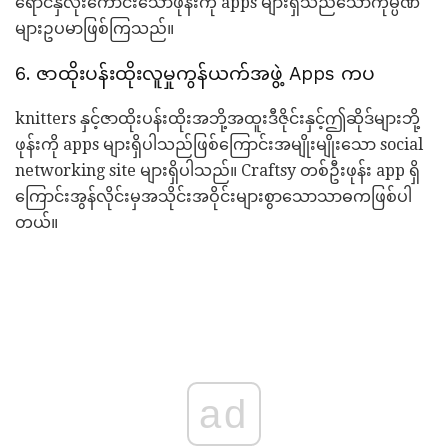
ရောင်နှလုံးကောင်းသောဖုန်းကို apps များရှိသည်သောကုမ္ပဏီ
များဥပမာဖြစ်ကြသည်။
6. ဇာထိုးပန်းထိုးလူမှုကွန်ယက်အဖွဲ့ Apps ကပ
knitters နှင့်ဇာထိုးပန်းထိုးအဘို့အထူးဒီဇိုင်းနှင့်ဤဆိုဒ်များဘို့
ဖုန်းကို apps များရှိပါသည်ဖြစ်ကြောင်းအမျိုးမျိုးသော social
networking site များရှိပါသည်။ Craftsy တစ်ဦးဖုန်း app ရှိ
ကြောင်းအွန်လိုင်းမှအသိုင်းအဝိုင်းများစွာသောသာဓကဖြစ်ပါ
တယ်။
ad