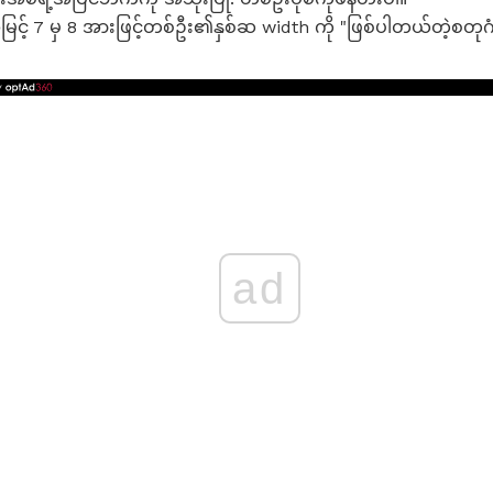
် 7 မှ 8 အားဖြင့်တစ်ဦး၏နှစ်ဆ width ကို "ဖြစ်ပါတယ်တဲ့စတုဂံ
ad