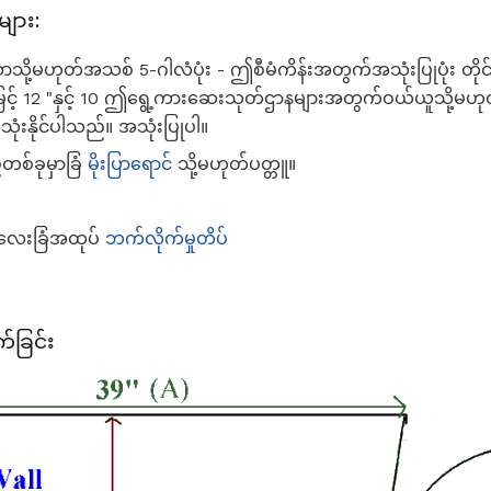
ျား:
ို့မဟုတ်အသစ် 5-ဂါလံပုံး - ဤစီမံကိန်းအတွက်အသုံးပြုပုံး တို
" မြင့် 12 "နှင့် 10 ဤရွေ့ကားဆေးသုတ်ဌာနများအတွက်ဝယ်ယူသို့မဟု
သုံးနိုင်ပါသည်။ အသုံးပြုပါ။
်တစ်ခုမှာခြံ
မိုးပြာရောင်
သို့မဟုတ်ပတ္တူ။
ှာလေးခြံအထုပ်
ဘက်လိုက်မှုတိပ်
်ခြင်း