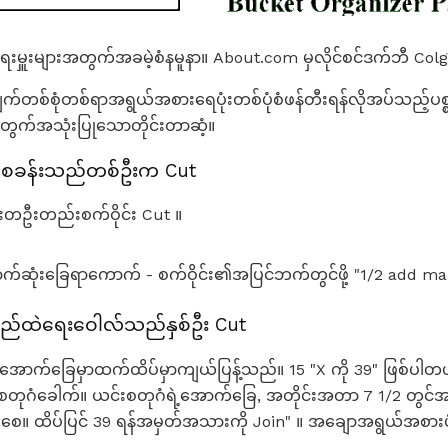
ရေးမှူးများအတွက်အခမဲ့စံနမူနာ။ About.com မှလိုင်စင်ဒက်ဘီ Colg
ျက်တစ်စုံတစ်ရာအရွယ်အစားရေပုံးတစ်ပုံစံဖန်တီးရန်လိုအပ်သည့်ပစ္စည
းအတွက်အသုံးပြုသောတိုင်းတာဆံ့။
်စခန်းသည်တစ်ဦးက Cut
်းတဦးတည်းစက်ဝိုင်း Cut ။
်ဆုံးခြေရာကောက် - စက်ဝိုင်း၏အပြင်ဘက်တွင်ဖို့ "1/2 add mark
ည်ထဲရေးဝေါလ်သည်နှစ်ဦး Cut
ာက်ခြေမှာထက်ထိပ်မှာကျယ်ပြန့်သည်။ 15 "X ကို 39" ဖြစ်ပါတယ်
ံခေါက်။ ယင်းစတုဂံရဲ့အောက်ခြေ, အတိုင်းအတာ 7 1/2 တွင်အစွန
။ ထိပ်ပြင် 39 ရန်အမှတ်အသားကို Join" ။ အချောအရွယ်အစားပုံစံ