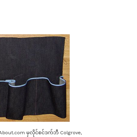
bout.com မှလိုင်စင်ဒက်ဘီ Colgrove,