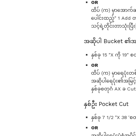
OR
ထိပ် (က) မှာအောက်ဆုံး 
ပေါင်းထည့်" 1 Add တစ
သင့်ရဲ့တိုင်းတာသုံးပ
အဆိုပါ Bucket ၏အပ
နှစ်ခု 15 "X ကို 19" 
OR
ထိပ် (က) မှာရေပုံးတစ
အဆိုပါရေပုံး၏အမြင့်တ
နှစ်ခုစတုဂံ AX ခ Cut
နှစ်ဦး Pocket Cut
နှစ်ခု 7 1/2 "X 38 '
OR
အဆိုပါရေပုံးပုံစံအပို