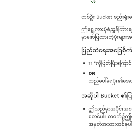
တစ်ဦး Bucket စည်းရုံး
ဤရွေ့ကားပုံစံညွှန်ကြားခ
မှာဖော်ပြထားတဲ့ပုံးမျာ
ပြည်ထဲရေးအခြေစိုက
11 "ကိုဖြတ်ပြီးကြောင
OR
ထည်ပေါ်ရေပုံး၏အောက
အဆိုပါ Bucket ၏ပြ
ဤသည်မှာအပိုင်းအစအေ
စတင်ပါ။ တဝက်၌ဤစတုဂ
အမှတ်အသားတစ်ခုပါစေ