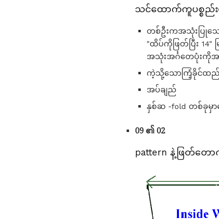
သင်ထောက်ကူပစ္စည်းမ
တစ်ဦးကအသုံးပြုသောသ
"ထိပ်ကိုဖြတ်ပြီး 14
အသုံးအင်္ဂတေပုံးကိုအ
ကဲ့သို့သောကြံ့ခိုင်ထည
အပ်ချည်
နှစ်ဆ -fold တစ်ခုမ
09 ၏ 02
pattern နဲ့ဖြတ်တောက