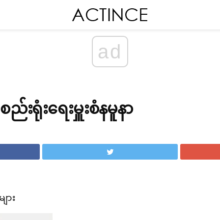
ad
ည်းရုံးရေးမှူးစံနမူနာ
များ