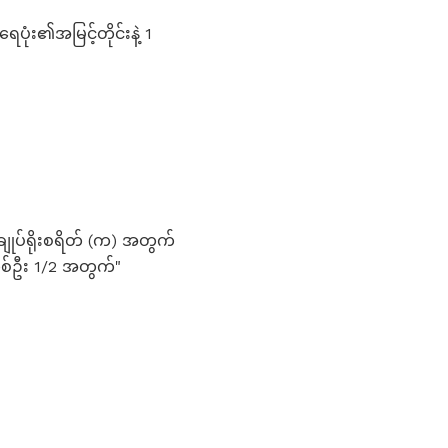
ေပုံး၏အမြင့်တိုင်းနဲ့ 1
"ချုပ်ရိုးစရိတ် (က) အတွက်
တစ်ဦး 1/2 အတွက်"