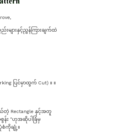
rove,
်းများနှင့်ညွှန်ကြားချက်ထဲ
ing ပြင်မှာထွက် Cut) ။ ။
တဲ့ Rectangle နှင့်အတူ
်း "ဟုအဆိုပါခြံမှ
ကိုချုံ့။