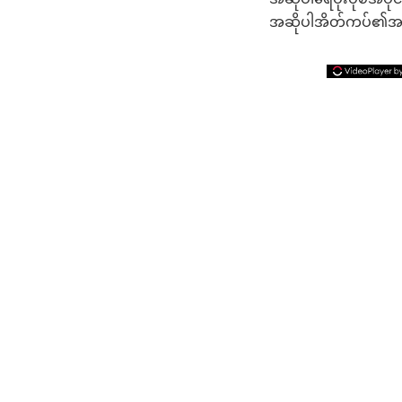
အဆိုပါအိတ်ကပ်၏အမြင့