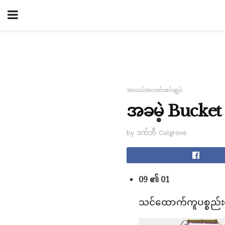
အလယ်အလတ်အပ်ချုပ်
အခမဲ့ Bucket စ
by ဒက်ဘီ Colgrove
09 ၏ 01
သင်ထောက်ကူပစ္စည်း