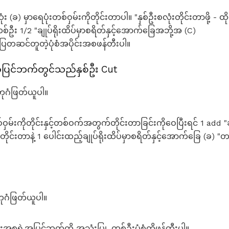
(ခ) မှာရေပုံးတစ်ဝှမ်းကိုတိုင်းတာပါ။ "နှစ်ဦးစလုံးတိုင်းတာဖို့ - ထိုရ
်ဦး 1/2 "ချုပ်ရိုးထိပ်မှာစရိတ်နှင့်အောက်ခြေအဘို့အ (C)
ြီးပြတဆင်တူတဲ့ပုံစံအပိုင်းအစဖန်တီးပါ။
ြင်ဘက်တွင်သည်နှစ်ဦး Cut
စတုဂံဖြတ်ယူပါ။
်ဝှမ်းကိုတိုင်းနှင့်တစ်ဝက်အတွက်တိုင်းတာခြင်းကိုဝေပြီးရင် 1 add 
ိုင်းတာနဲ့ 1 ပေါင်းထည့်ချုပ်ရိုးထိပ်မှာစရိတ်နှင့်အောက်ခြေ (ခ) "
စတုဂံဖြတ်ယူပါ။
င်းအစရဲ့အပြင်ဘက်ကို အသုံးပြု. တစ်ဦးပုံစံကိုဖန်တီးပါ။