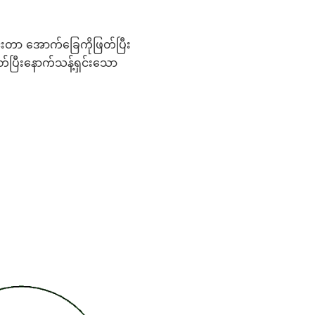
င်းတာ အောက်ခြေကိုဖြတ်ပြီး
တ်ပြီးနောက်သန့်ရှင်းသော