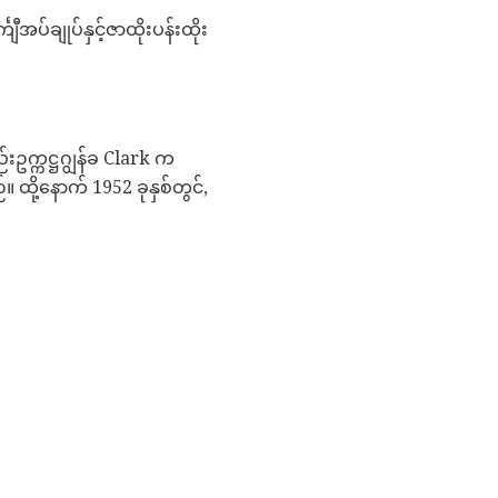
ီအပ်ချုပ်နှင့်ဇာထိုးပန်းထိုး
းဥက္ကဋ္ဌဂျွန်ခ Clark က
ို့နောက် 1952 ခုနှစ်တွင်,