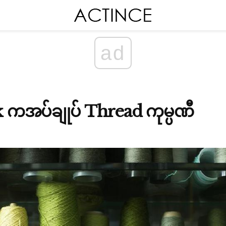
ad
rk ကအပ်ချုပ် Thread ကုမ္ပဏီ