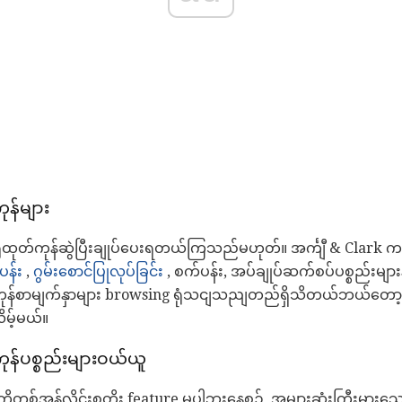
ုန်များ
ရုံထုတ်ကုန်ဆွဲပြီးချုပ်ပေးရတယ်ကြသည်မဟုတ်။ အင်္ကျီ & Clark
န်း
,
ဂွမ်းစောင်ပြုလုပ်ခြင်း
, စက်ပန်း, အပ်ချုပ်ဆက်စပ်ပစ္စည်းများနှင်
ကုန်စာမျက်နှာများ browsing ရုံသငျသညျတည်ရှိသိတယ်ဘယ်တော
မ့်မယ်။
ုန်ပစ္စည်းများဝယ်ယူ
ိုတစ်အွန်လိုင်းစတိုး feature မပါဘူးနေစဉ်, အများဆုံးကြီးမားသောအ