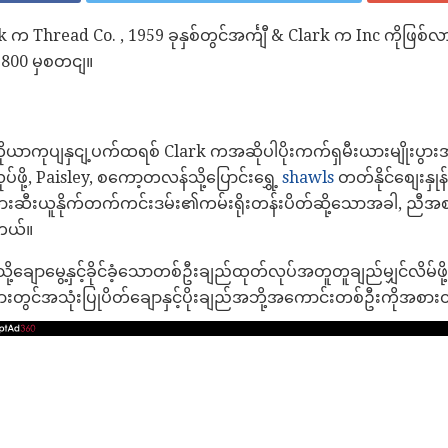
Clark က Thread Co. , 1959 ခုနှစ်တွင်အင်္ကျီ & Clark က Inc ကိုဖြစ်လ
 1800 မှစတငျ။
ကိုယာကုပျနှငျ့ပက်ထရစ် Clark ကအဆိုပါပိုးကက်ရှမီးယားမျိုးပွား
ို့, Paisley, စကော့တလန်သို့ပြောင်းရွှေ့
shawls
တတ်နိုင်စျေးနှုန
တားဆီးယူနိုက်တက်ကင်းဒမ်း၏ကမ်းရိုးတန်းပိတ်ဆို့သောအခါ, ညီအစျကိ
ါတယ်။
သို့ချောမွေ့နှင့်ခိုင်ခံ့သောတစ်ဦးချည်ထုတ်လုပ်အတူတူချည်မျှင်လိမ်ဖိ
်အသုံးပြုပိတ်ချောနှင့်ပိုးချည်အဘို့အကောင်းတစ်ဦးကိုအစားထိုးခ