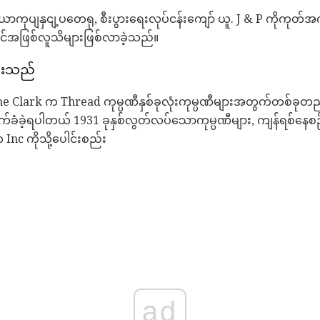
ာကုပျနှငျ့ပတေရု, စီးပွားရေးလုပ်ငန်းကျော် ယူ. J & P ကိုကုတ်အင်္ကျ
်အဖြစ်လူသိများဖြစ်လာခဲ့သည်။
ွားသည်
့် The Clark က Thread ကုမ္ပဏီနှစ်ခုလုံးကုမ္ပဏီများအတွက်တစ်ခုတည်
ံခဲ့ရပါတယ် 1931 ခုနှစ်လွတ်လပ်သောကုမ္ပဏီများ, ကျန်ရစ်နေစဉ်။ ထ
 Inc ကိုသို့ပေါင်းစည်း
ad