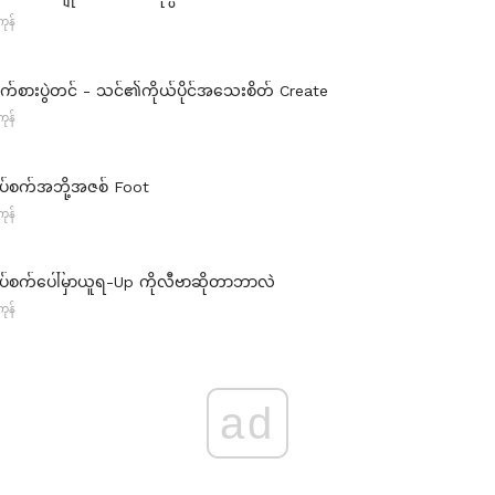
ုန်
စက်စားပွဲတင် - သင်၏ကိုယ်ပိုင်အသေးစိတ် Create
ုန်
ုပ်စက်အဘို့အဇစ် Foot
ုန်
ုပ်စက်ပေါ်မှာယူရ-Up ကိုလီဗာဆိုတာဘာလဲ
ုန်
ad