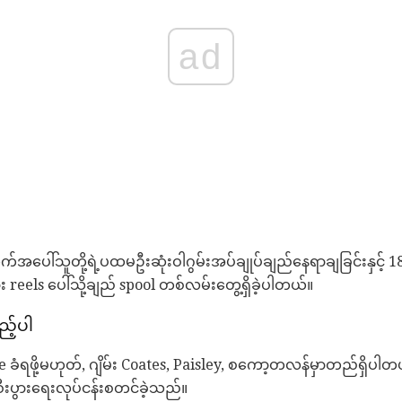
ad
က်အပေါ်သူတို့ရဲ့ပထမဦးဆုံးဝါဂွမ်းအပ်ချုပ်ချည်နေရာချခြင်းနှင့် 18
သား reels ပေါ်သို့ချည် spool တစ်လမ်းတွေ့ရှိခဲ့ပါတယ်။
ည့်ပါ
e ခံရဖို့မဟုတ်, ဂျိမ်း Coates, Paisley, စကော့တလန်မှာတည်ရှိပါ
စီးပွားရေးလုပ်ငန်းစတင်ခဲ့သည်။