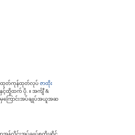
 ကထုတ်ကုန်ထုတ်လုပ်
ဇာထိုး
့ထို့ထက် ပို. ။ အင်္ကျီ &
့မှကြောင်းအပ်ချုပ်အယူအဆ
ွန်လိုင်းအပ်ချုပ်စတိုးဆိုင်