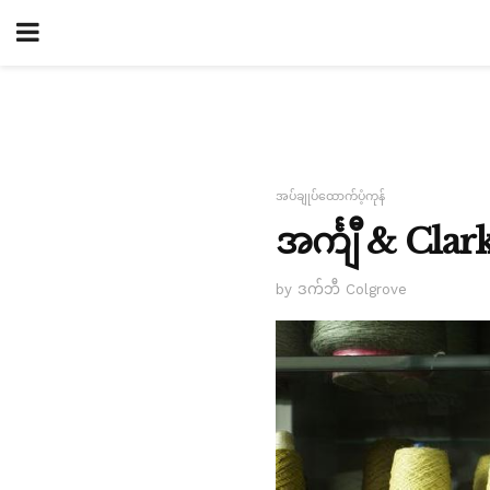
အပ်ချုပ်ထောက်ပံ့ကုန်
အင်္ကျီ & Cla
by ဒက်ဘီ Colgrove