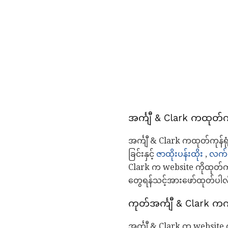
အင်္ကျီ & Clark ကထုတ်က
အင်္ကျီ & Clark ကထုတ်ကုန်
ခြင်းနှင့်
ဇာထိုးပန်းထိုး
,
လက်ပ
Clark က website ကိုထုတ်
တွေရန်သင့်အားဖော်ထုတ်ပါလိ
ကုတ်အင်္ကျီ & Clark ကက
အင်္ကျီ & Clark က website က