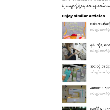
များသူတို့ရဲ့ထုတ်ကုန်သယ်ဆေ
Enjoy similar articles
သင်ဟာပန်းထို
အပ်ချုပ်ထောက်ပံ့က
နှစ်, သုံး, လ
အပ်ချုပ်ထောက်ပံ့က
အားလုံးအသုံး
အပ်ချုပ်ထောက်ပံ့က
Janome Xpre
အပ်ချုပ်ထောက်ပံ့က
အင်္ကျီ & Cl