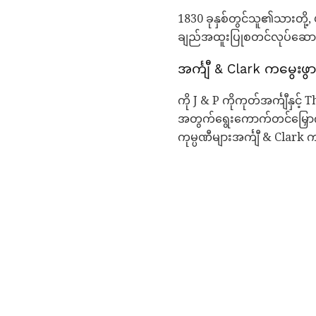
1830 ခုနှစ်တွင်သူ၏သားတို့, ယ
ချည်အထူးပြုစတင်လုပ်ဆောင
အင်္ကျီ & Clark ကမွေးဖ
ကို J & P ကိုကုတ်အင်္ကျီနှင
အတွက်ရွေးကောက်တင်မြှောက်ခ
ကုမ္ပဏီများအင်္ကျီ & Clark က