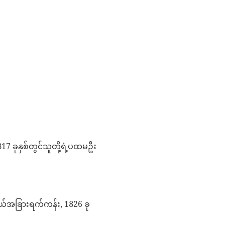
17 ခုနှစ်တွင်သူတို့ရဲ့ပထမဦး
တယ်အခြားရက်ကန်း, 1826 ခု