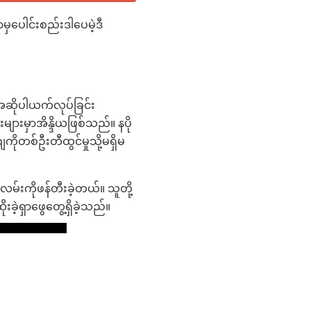
ာမှပေါင်းစည်းဒါပေမဲ့ဒီ
အဆိုပါယက်လုပ်ခြင်း
်းများမှာအိန္ဒိယဖြစ်သည်။ နပို
ုတစ်ဦးတီထွင်မှုသို့မရှိမ
ု့လမ်းကိုဖန်တီးခဲ့တယ်။ သူတို့
ဲ့ရှာဖွေတွေ့ရှိခဲ့သည်။