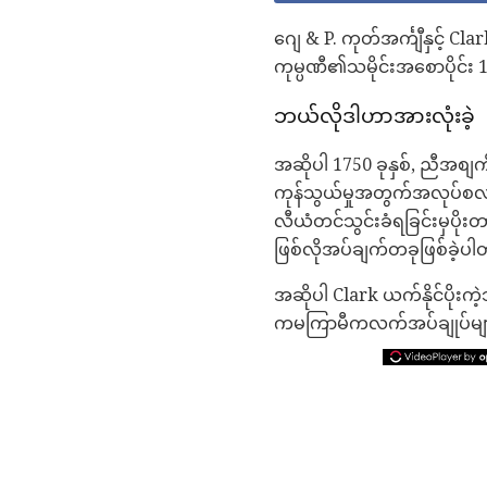
ဂျေ & P. ​​ကုတ်အင်္ကျီနှင့် 
ကုမ္ပဏီ၏သမိုင်းအစောပိုင်း
ဘယ်လိုဒါဟာအားလုံးခဲ့
အဆိုပါ 1750 ခုနှစ်, ညီအစျ
ကုန်သွယ်မှုအတွက်အလုပ်စလုပ်ဖ
လီယံတင်သွင်းခံရခြင်းမှပိုး
ဖြစ်လိုအပ်ချက်တခုဖြစ်ခဲ့ပ
အဆိုပါ Clark ယက်နိုင်ပိုးကဲ့
ကမကြာမီကလက်အပ်ချုပ်များတွင