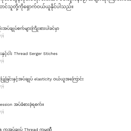
ာင်သူတို့ကိုရှောက်ဝယ်ယူနိုင်ပါသည်။
းအပ်ချုပ်စက်များကြိုးစားပါခင်မှာ
ုန်
ေးနှင့်ငါး Thread Serger Stiches
ုန်
ပြုခြင်းနှင့်အပ်ချုပ် elasticity ဝယ်ယူအကြောင်း
ုန်
ssion အပ်ခံစားခဲ့ရစက်။
ုန်
ark ကအပ်ချုပ် Thread ကုမ္ပဏီ