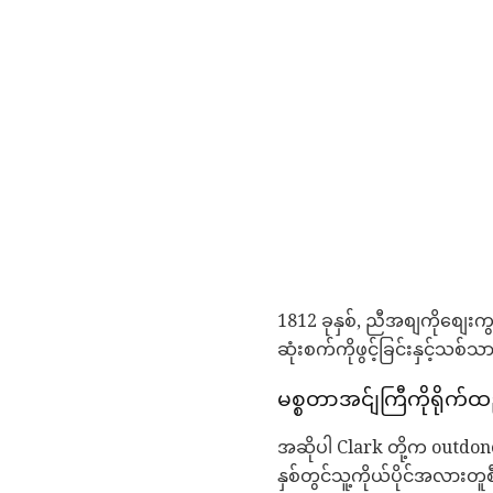
1812 ခုနှစ်, ညီအစျကိုစျေးကွ
ဆုံးစက်ကိုဖွင့်ခြင်းနှင့်သစ်
မစ္စတာအင်ျကြီကိုရိုက်ထ
အဆိုပါ Clark တို့က outdon
နှစ်တွင်သူ့ကိုယ်ပိုင်အလားတူ