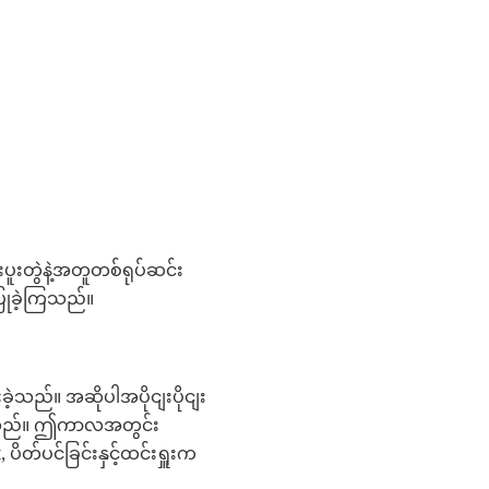
းတွဲနဲ့အတူတစ်ရုပ်ဆင်း
ြုခဲ့ကြသည်။
့သည်။ အဆိုပါအပိုငျးပိုငျး
ဲ့ကြသည်။ ဤကာလအတွင်း
ပိတ်ပင်ခြင်းနှင့်ထင်းရှူးက