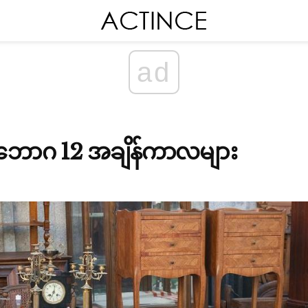
ad
ဘောဂ 12 အချိန်ကာလများ