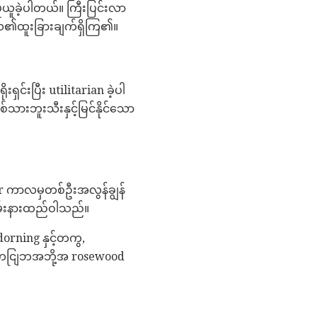
ုယူခဲ့ပါတယ်။ ကြီးပြင်းလာ
လ၏ထူးခြားချက်ရှိကြ၏။
်းပြီး utilitarian ခဲ့ပါ
သားဘူးသီးနှင့်မြင်နိုင်သော
r ကာလမှတစ်ဦးအလွန်ချွန်
ခမ်းနားထည်ဝါသည်။
orning နှင့်တကွ,
နျ့ကငျြဘအဘို့အ rosewood