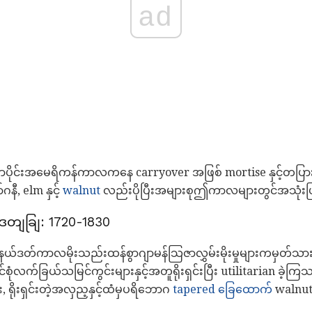
ad
ိုင်းအမေရိကန်ကာလကနေ carryover အဖြစ် mortise နှင့်တပြားပူ
ီ, elm နှင့်
walnut
လည်းပိုပြီးအများစုဤကာလများတွင်အသုံးပ
ဒတျချြ: 1720-1830
ယ်ဒတ်ကာလမိုးသည်းထန်စွာဂျာမန်သြဇာလွှမ်းမိုးမှုများကမှတ်သားခဲ
ံလက်ခြယ်သမြင်ကွင်းများနှင့်အတူရိုးရှင်းပြီး utilitarian ခ
း, ရိုးရှင်းတဲ့အလှည့နှင့်ထံမှပရိဘောဂ
tapered ခြေထောက်
walnut, 