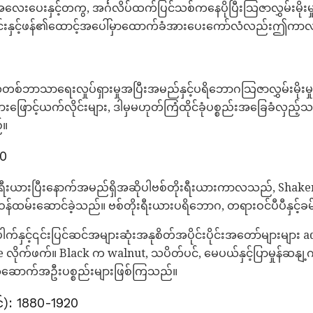
းပေးနှင့်တကွ, အင်္ဂလိပ်ထက်ပြင်သစ်ကနေပိုပြီးသြဇာလွှမ်းမိုးမှ
ြင်းနှင့်ဖန်၏ထောင့်အပေါ်မှာထောက်ခံအားပေးကော်လံလည်းဤကာ
ာရေးလှုပ်ရှားမှုအပြီးအမည်နှင့်ပရိဘောဂသြဇာလွှမ်းမိုးမှုရိုးရှင
င့်ယက်လိုင်းများ, ဒါမှမဟုတ်ကြံထိုင်ခုံပစ္စည်းအခြေခံလှည့်သစ်
်။
10
ိုးရီးယားပြီးနောက်အမည်ရှိအဆိုပါဗစ်တိုးရီးယားကာလသည်, Shake
မ်းဆောင်ခဲ့သည်။ ဗစ်တိုးရီးယားပရိဘောဂ, တရားဝင်ပီပီနှင့်
ှင့်၎င်းပြင်ဆင်အများဆုံးအနုစိတ်အပိုင်းပိုင်းအတော်များများ ad
e လိုက်ဖက်။ Black က walnut, သပိတ်ပင်, မေပယ်နှင့်ပြာမှုန်ဆ
ံအဆောက်အဦးပစ္စည်းများဖြစ်ကြသည်။
ရှင်): 1880-1920