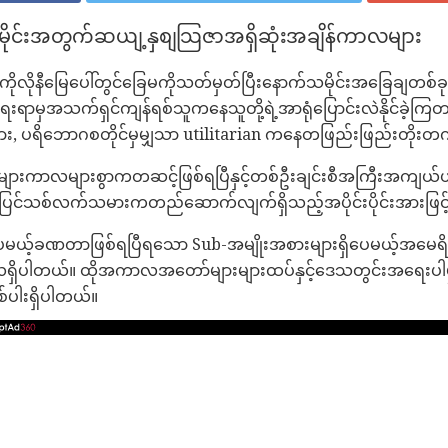
င်းအတွက်ဆယျ့နှစျသြဇာအရှိဆုံးအချိန်ကာလများ
ုလိုနီမြေပေါ်တွင်ခြေမကိုသတ်မှတ်ပြီးနောက်သမိုင်းအခြေချတစ်ခ
ရာမှအသက်ရှင်ကျန်ရစ်သူကနေသူတို့ရဲ့အာရုံပြောင်းလဲနိုင်ခဲ့ကြတယ်
သွား, ပရိဘောဂစတိုင်မှမျှသာ utilitarian ကနေတဖြည်းဖြည်းတို
ားကာလများစွာကတဆင့်ဖြစ်ရပြီနှင့်တစ်ဦးချင်းစီအကြီးအကျယ်ယ
ှင့်ပြင်သစ်လက်သမားကတည်ဆောက်လျက်ရှိသည့်အပိုင်းပိုင်းအားဖြင့်သ
ေမယ့်ခဏတာဖြစ်ရပြီရသော Sub-အမျိုးအစားများရှိပေမယ့်အမေရိ
ိပါတယ်။ ထိုအကာလအတော်များများထပ်နှင့်ဒေသတွင်းအရေးပါမှုအပ
ပါးရှိပါတယ်။