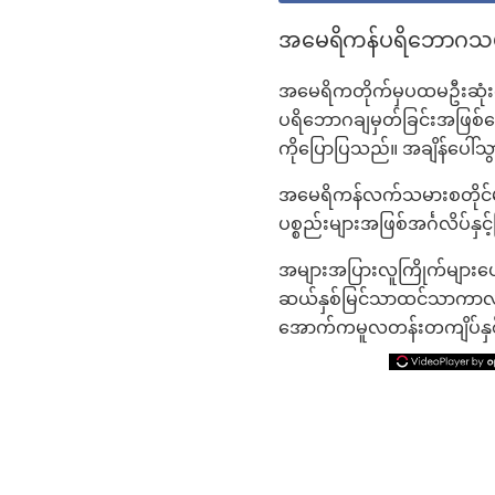
အမေရိကန်ပရိဘောဂသမို
အမေရိကတိုက်မှပထမဦးဆုံးကိ
ပရိဘောဂချမှတ်ခြင်းအဖြစ်ရေး
ကိုပြောပြသည်။ အချိန်ပေါ်
အမေရိကန်လက်သမားစတိုင်မျ
ပစ္စည်းများအဖြစ်အင်္ဂလိပ်န
အများအပြားလူကြိုက်များပ
ဆယ်နှစ်မြင်သာထင်သာကာလရှ
အောက်ကမူလတန်းတကျိပ်နှစ်