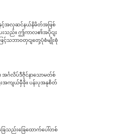
ားနှင့်အလှဆင်နယ်နိမိတ်အဖြစ်
ဆက်ပေးသည်။ ဤကာလ၏အပိုငျး
ဖြင့်သဘာဝတှငျတှေ့ပုံစံမျိုးစုံ
အင်္ဂလိပ်ဒီဇိုင်နာသောမတ်စ်
ကျယ်မှီခို။ ပန်းပုအနုစိတ်
တ်ခြေသည်းခြေထောက်ပေါ်တစ်