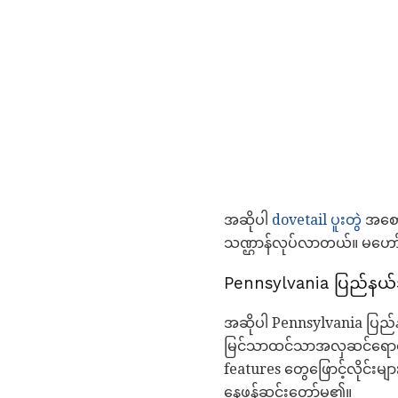
အဆိုပါ
dovetail ပူးတွဲ
အစောပ
သဏ္ဌာန်လုပ်လာတယ်။ မဟော်ဂန
Pennsylvania ပြည်နယ်
အဆိုပါ Pennsylvania ပြည်န
မြင်သာထင်သာအလှဆင်ရောင်စု
features တွေဖြောင့်လိုင်းမျာ
နေဖန်ဆင်းတော်မူ၏။