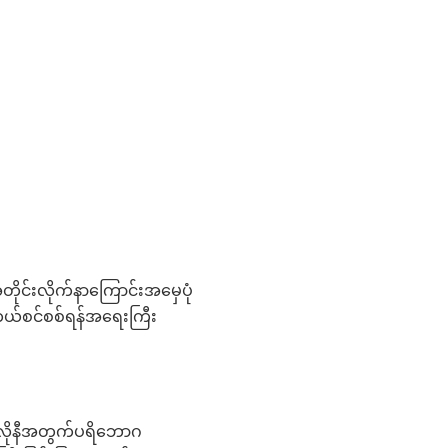
တိုင်းလိုက်နာကြောင်းအမှေပုံ
ယ်စင်စစ်ရန်အရေးကြီး
ုလိုနီအတွက်ပရိဘောဂ