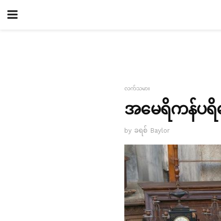
လက်သမား
အမေရိကန်ပရိ
by ခရစ် Baylor