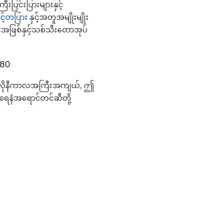
းပြင်းပြားများနှင့်
င့်တပြား
နှင့်အတူအမျိုးမျိုး
အဖြစ်နှင့်သစ်သီးတောအုပ်
780
ပါကိုလိုနီကာလအကြီးအကျယ်, ဤ
ဏရေနံအရောင်တင်ဆီတို့