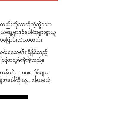
ုတည်းကိုသာထိုကဲ့သို့သော
ရှေ့မှာနှစ်ပေါင်းများစွာယူ
းတက်ပြောင်းလဲလာတယ်။
င်းဒေသ၏ရရှိနိုင်သည့်
ြဇာလွှမ်းမိုးခဲ့သည်။
ကန်ပရိဘောဂစတိုင်များ
ေါ်ကို ယူ. , ဒါပေမယ့်