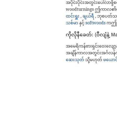
အပိုင်းပိုင်းအတွင်းပေါ်လာဖိ
woodturnings ဤကာလ၏ထူးခ
ထင်းရှူး
,
ချယ်ရီ
, ဘုစပတ်သ
သစ်မာ
နှင့်
softwoods
ကဤအပိ
ကိုလိုနီခေတ်: (ဝီလျံနဲ
အမေရိကန်ဗားရှင်းဝေးလျော့န
အချိန်ကာလအတွင်းအင်္ဂလန်ကန
ဆေးသုတ်
သို့မဟုတ်
ဖယောင