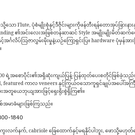
ော Flute, ပုံစံမျိုးစုံနှင့်ဒီဇိုင်းများကိုဖန်တီးရန်တောအုပ်ခြားန
ူ banding ၏အင်းလေးအဖြစ်တန်ဆာဆင် Style အမျိုးမျိုးမိတ်
င့်အင်္ဂလိပ်သြဇာလွှမ်းမိုးမှုနဲ့ယဉ်ကြော့ရှင်းပြ။ hardware ပုံမှန်အား
။
ဲ့အစောပိုင်း၏အရှိဆုံးကျယ်ပြန့်-ပြန်ထုတ်ပေးစတိုင်ဖြစ်ခဲ့သည်။ 
 featured ကာလ veneers နှင့်ကြွယ်ဝသောကူရှင်ချုပ်အပေါ်အကြီးအ
းအတူယေဘုယျအားဖြင့်ရှေးရိုးစွဲရှိကြ၏။
အမာခံများဖြစ်ကြသည်။
800-1840
က်နက်, cabriole ခြေထောက်နှင့်မရနိုင်ပါဘူး, ဖောသို့မဟု