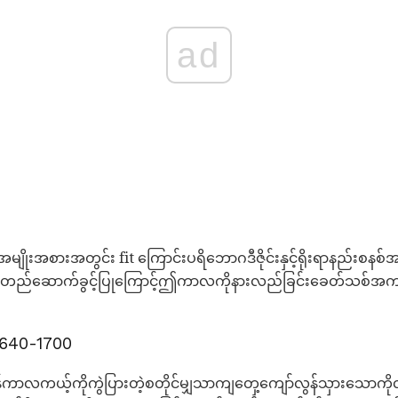
ad
ျိုးအစားအတွင်း fit ကြောင်းပရိဘောဂဒီဇိုင်းနှင့်ရိုးရာနည်းစနစ်အ
ငျးတည်ဆောက်ခွင့်ပြုကြောင့်ဤကာလကိုနားလည်ခြင်းခေတ်သစ်အက
1640-1700
ကာလကယ့်ကိုကွဲပြားတဲ့စတိုင်မျှသာကျတှေ့ကျော်လွန်သှားသောကိ