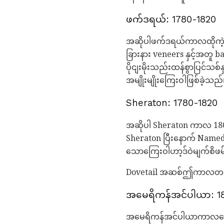
ဖက်ဒရယ်: 1780-1820
အဆိုပါဖက်ဒရယ်ကာလထိုကဲ့သို့သ
ခြားနား veneers နှင့်အတ
ပိုငျးမိုးသည်းထန်စွာပြင်သစ်နှ
အမျိုးမျိုးကြေးဝါဖြစ်ခဲ့သည်
Sheraton: 1780-1820
အဆိုပါ Sheraton ကာလ 1800 ရ
Sheraton ပြီးနောက် Named,
သောကြေးဝါဟာ့ဒ်ဝဲမျက်စိဖမ်
Dovetail အဆစ်ဤကာလတစ်
အမေရိကန်အင်ပါယာ: 1
အမေရိကန်အင်ပါယာကာလကွေးလ