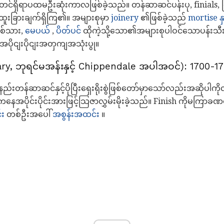
ု့စတင်ရှိရာပထမဦးဆုံးကာလဖြစ်ခဲ့သည်။ တန်ဆာဆင်ပန်းပု, finials, ကြီ
ြားချက်ရှိကြ၏။ အများစုမှာ
joinery
၏ဖြစ်ခဲ့သည်
mortise နှ
စ်သား,
မေပယ်
,
ပိတ်ပင်
ထိုကဲ့သို့သော၏အများစုပါဝင်သောပန်းသီး
ုငျးပိုငျးအတှကျအသုံးပွု။
့ Mary, ဘုရင်မအန်းနှင့် Chippendale အပါအဝင်): 1700-1
ည်းတန်ဆာဆင်နှင့်ပိုပြီးရှေးရိုးစွဲဖြစ်တော်မှာသော်လည်းအဆို
ေအပိုင်းပိုင်းအားဖြင့်သြဇာလွှမ်းမိုးခဲ့သည်။ Finish ကိုမကြာခ
်း
တစ်ဦးအပေါ်
အစွန်းအထင်း
။