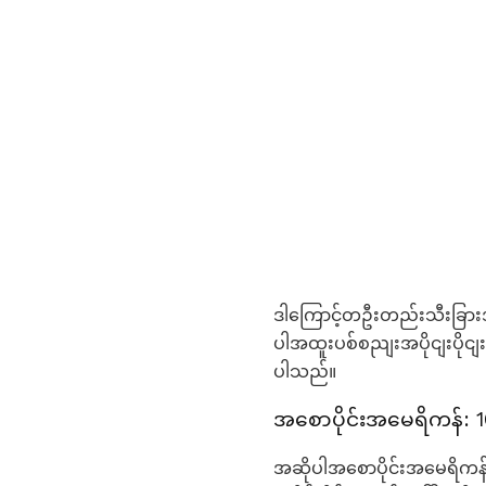
ဒါကြောင့်တဦးတည်းသီးခြားအမ
ပါအထူးပစ်စညျးအပိုငျးပို
ပါသည်။
အစောပိုင်းအမေရိကန်: 
အဆိုပါအစောပိုင်းအမေရိကန်