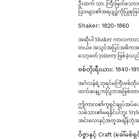
ဦးထက် သာ. ကြီးမြတ်သောအလေ
ပြားများ၏အရပျ၌ကိုပြုစုခ
Shaker: 1820-1860
အဆိုပါ Shaker ကာလကာလတစ်ဘာသ
တယ်။ အသွင်အပြင်အဓိကအားဖြော
သော့ခတ် joinery ဖြစ်ခဲ့သည
ဗစ်တိုးရီးယား: 1840-19
အင်္ဂလန်ရဲ့ဘုရင်မကြီးဗစ်တ
ထက်ဆနျ့ကငျြဘအဖြစ်တာဝန်ထ
ဤကာလ၏ကူရှင်ချုပ်အပ်ပေါက်န
သစ်သား၏မရနိုင်ပါဘူး Styl
အင်းလေးနှင့်အတူအချိန်ဘု
ဝိဇ္ဇာနှင့် Craft (ခေါ်မစ်