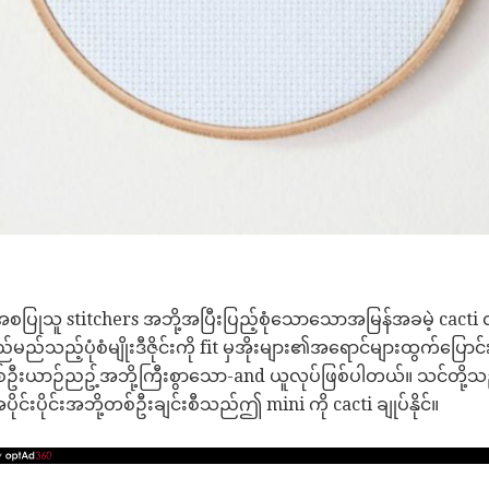
ပြုသူ stitchers အဘို့အပြီးပြည့်စုံသောသောအမြန်အခမဲ့ cacti လ
ည့်ပုံစံမျိုးဒီဇိုင်းကို fit မှအိုးများ၏အရောင်များထွက်ပြောင်း
စ်ဦးယာဉ်ညဥ့်အဘို့ကြီးစွာသော-and ယူလုပ်ဖြစ်ပါတယ်။ သင်တိ
ိုင်းအဘို့တစ်ဦးချင်းစီသည်ဤ mini ကို cacti ချုပ်နိုင်။