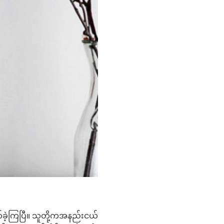
က်ခဲ့ကြပြီ။ သူတို့ကအနည်းငယ်