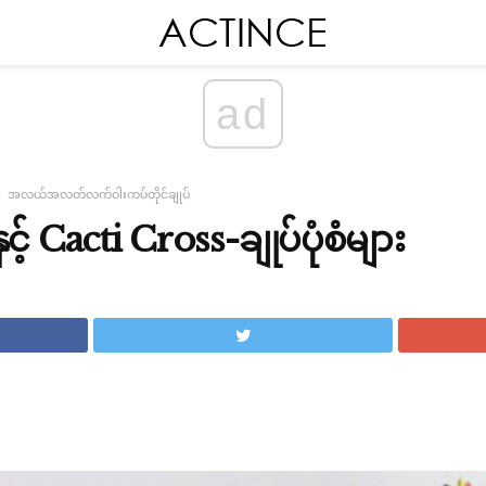
ad
အလယ်အလတ်လက်ဝါးကပ်တိုင်ချုပ်
င့် Cacti Cross-ချုပ်ပုံစံများ