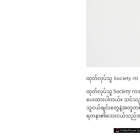
ထုတ်လုပ်သူ Society က
ထုတ်လုပ်သူ Society ကအစ
ပေးထားပါတယ်။ သင်သည်မည်သ
သူငယ်ချင်းတွေနဲ့အတူတ
ရတနာ၏သေးငယ်သည်အပိုင်းပ