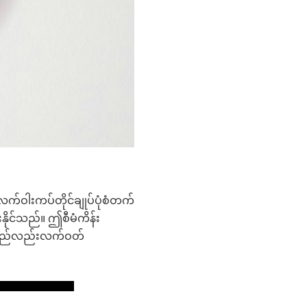
က်ဝါးကပ်တိုင်ချုပ်ပုံစံတက်
နိုင်သည်။ ဤစီမံကိန်း
ု့သည်လည်းလက်ဝတ်