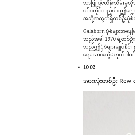
သာပြုပြင်ထိန်းသိမ်းမှုလို
ပင်စတိုင်ထည့်ပါ။ ဤရွေ့က
အဘို့အထွက်ရှိတစ်ဦးပုံစ
Galaborn ပုံစံများအနေဖြ
သည်အခါ 1970 ရဲ့တစ်ဦး
သည်ဤပုံစံများချုပ်နို
ရေလောင်းသို့မဟုတ်ပါဝ
10 02
အားလုံးတစ်ဦး Row 