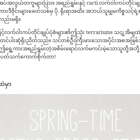
အပ်အလွယ်တကူများပြား။ အရည်ရွှမ်းနှင့် cacti လက်ဝါးကပ်တိုင်ချုပ်ပုံစ
ားဒီဇိုင်းများခေတ်သစ်မှ ပို. ရိုးရာအထိ။ အဘယ်သူမျှမကိစ္စသင့်ရဲ
ံလည်းမရှိ။
င့်လက်ဝါးကပ်တိုင်ချုပ်ပုံစံများ၏ဤသုံး terrariums သငျ့အိမျထဲမ
တင်ပါးဆုံရိုးညိတ်သည်။ သင်တစ်ဦးကြီးမားသောအပိုင်းအစအဖြစ်
င်။ ဤရွေ့ကားအရည်ရွှမ်းတဲ့အစိမ်းရောင်လက်မကင်းမဲ့သောသူတို့အ
င်ပတ်သက်ကောက်စိုက်တာ!
ထဲမှာ