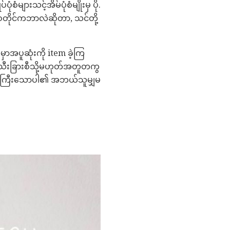
ံများသင့်အိမ်ပုံစံမျိုးမှ ပို.
့စတိုင်ကဘာလဲဆိုတာ, သင်တို့
ှာအပူဆုံးကို item ခဲ့ကြ
သီးခြားစီသို့မဟုတ်အတူတကွ
ဘို့ကြီးသောပါ၏ အဘယ်သူမျှမ