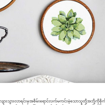
ှည်လျားသွားလာရင်းမှအစိမ်းရောင်လက်မကင်းမဲ့သောသူတို့အဘို့ကိုစို