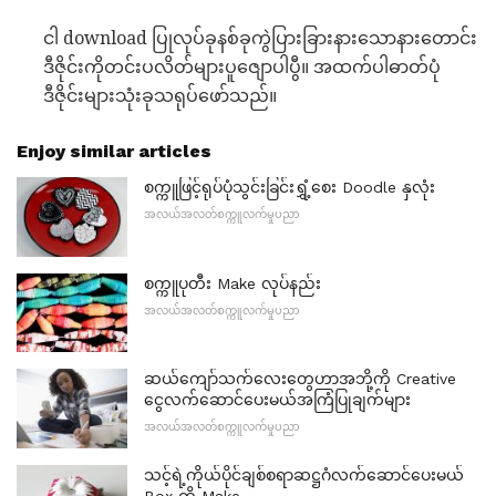
ငါ download ပြုလုပ်ခုနစ်ခုကွဲပြားခြားနားသောနားတောင်း
ဒီဇိုင်းကိုတင်းပလိတ်များပူဇျောပါပွီ။ အထက်ပါဓာတ်ပုံ
ဒီဇိုင်းများသုံးခုသရုပ်ဖော်သည်။
Enjoy similar articles
စက္ကူဖြင့်ရုပ်ပုံသွင်းခြင်းရွှံ့စေး Doodle နှလုံး
အလယ်အလတ်စက္ကူလက်မှုပညာ
စက္ကူပုတီး Make လုပ်နည်း
အလယ်အလတ်စက္ကူလက်မှုပညာ
ဆယ်ကျော်သက်လေးတွေဟာအဘို့ကို Creative
ငွေလက်ဆောင်ပေးမယ်အကြံပြုချက်များ
အလယ်အလတ်စက္ကူလက်မှုပညာ
သင့်ရဲ့ကိုယ်ပိုင်ချစ်စရာဆဋ္ဌဂံလက်ဆောင်ပေးမယ်
Box ကို Make