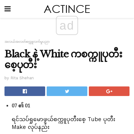
ad
အလယ်အလတ်စက္ကူလက်မှုပညာ
Black နဲ့ White ကစက္ကူပုတီး
စေ့ပုတီး
by Rita Shehan
07 ၏ 01
ရင်သပ်ရှုမောဖွယ်စက္ကူပုတီးစေ့ Tube ပုတီး
Make လုပ်နည်း