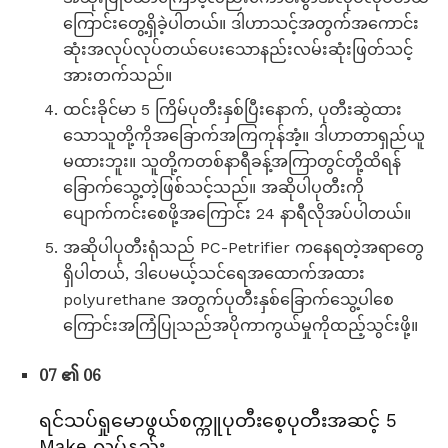
ကြောင်းတွေ့ရှိခဲ့ပါတယ်။ ဒါဟာသင့်အတွက်အကောင်း
ဆုံးအလုပ်လုပ်တယ်ပေးသောနည်းလမ်းဆုံးဖြတ်သင့်
အားတက်သည်။
ထင်းခိုင်မာ 5 ကြိမ်ပုတီးနှစ်ပြီးနောက်, ပုတီးဆွဲထား
သောသူတို့ကိုအခြောက်အကြကုန်အံ့။ ဒါဟာတာရှည်ယူ
မထားဘူး။ သူတို့ကတစ်နာရီခန့်အကြာတွင်တို့ထိရန်
ခြောက်သွေ့တဲ့ဖြစ်သင့်သည်။ အဆိုပါပုတီးကို
ပျောက်ကင်းစေဖို့အကြောင်း 24 နာရီလိုအပ်ပါတယ်။
အဆိုပါပုတီးရုံသည် PC-Petrifier ကနေရတဲ့အရာတွေ
ရှိပါတယ်, ဒါပေမယ့်သင်ရေအထောက်အထား
polyurethane အတွက်ပုတီးနှစ်ခြောက်သွေ့ပါစေ
ကြောင်းအကြံပြုသည်အပိုကာကွယ်မှုကိုထည့်သွင်းဖို့။
07 ၏ 06
ရင်သပ်ရှုမောဖွယ်စက္ကူပုတီးစေ့ပုတီးအဆင့် 5
Make လုပ်နည်း