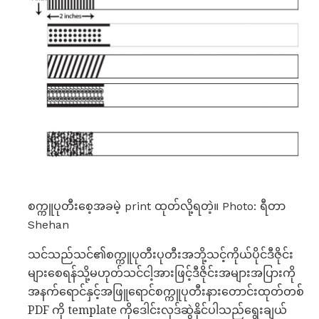
စက္ကူပုတီးစေ့အခမဲ့ print ထုတ်လို့ရတဲ့။ Photo: ရီတာ
Shehan
သင်သည်သင်၏စက္ကူပုတီးပုတီးအဘို့သင့်ကိုယ်ပိုင်ဒီဇိုင်း
များစေရန်သို့မဟုတ်သင်ငါ့အားဖြင့်ဒီဇိုင်းအများအပြားကို
အနက်ရောင်နှင့်အဖြူရောင်စက္ကူပုတီးနားတောင်းထုတ်တစ်
PDF ကို template ကိုဒေါင်းလုဒ်ဆွဲနိုင်ပါသည်ရွေးချယ်