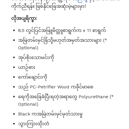
ကိုက်ညီရန်။ ဖြစ်နိုင်ခြေအဆုံးမဲ့များမှာ!
လိုအပျရိက္ခာ:
8.5 လွင်ပြင်အဖြူမိတ္တူစာရွက်က x 11 စာရွက်
အမြဲတမ်းမှင်ခြံသို့မဟုတ်အမှတ်အသားများ (*
Optional)
အုပ်စိုးသောမင်းကို
ယာဉ်ဓား
ကော်ချောင်းကို
သည် PC-Petrifier Wood ကခိုင်မာစေ
ရေကိုအခြေခံပြီးရတဲ့အရာတွေ Polyurethane (*
Optional)
Black ကအမြဲတမ်းမှင်မှတ်သားမှု
သွားကြားထိုးတံ