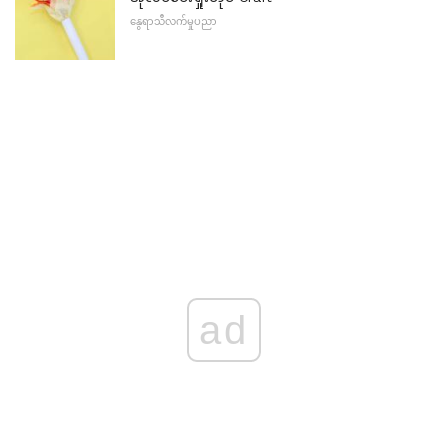
နွေရာသီလက်မှုပညာ
ad