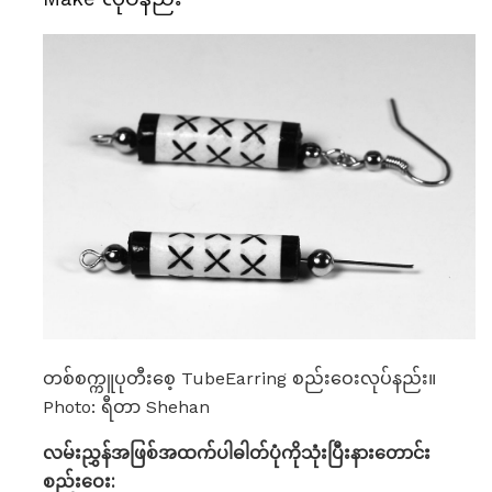
တစ်စက္ကူပုတီးစေ့ TubeEarring စည်းဝေးလုပ်နည်း။
Photo: ရီတာ Shehan
လမ်းညွှန်အဖြစ်အထက်ပါဓါတ်ပုံကိုသုံးပြီးနားတောင်း
စည်းဝေး: