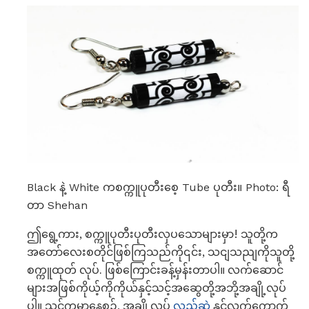
Black နဲ့ White ကစက္ကူပုတီးစေ့ Tube ပုတီး။ Photo: ရီ
တာ Shehan
ဤရွေ့ကား, စက္ကူပုတီးပုတီးလှပသောများမှာ! သူတို့က
အတော်လေးစတိုင်ဖြစ်ကြသည်ကို၎င်း, သငျသညျကိုသူတို့
စက္ကူထုတ် လုပ်. ဖြစ်ကြောင်းခန့်မှန်းတာပါ။ လက်ဆောင်
များအဖြစ်ကိုယ့်ကိုကိုယ်နှင့်သင့်အဆွေတို့အဘို့အချို့လုပ်
ပါ။ သင်ကမှာနေစဉ်, အချို့လုပ်
လည်ဆွဲ
နှင့်လက်ကောက်