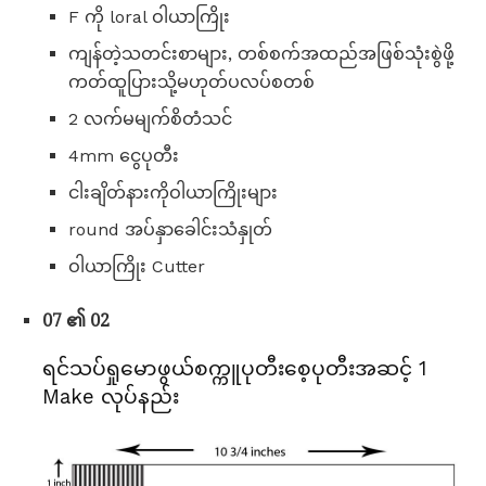
F ကို loral ဝါယာကြိုး
ကျန်တဲ့သတင်းစာများ, တစ်စက်အထည်အဖြစ်သုံးစွဲဖို့
ကတ်ထူပြားသို့မဟုတ်ပလပ်စတစ်
2 လက်မမျက်စိတံသင်
4mm ငွေပုတီး
ငါးချိတ်နားကိုဝါယာကြိုးများ
round အပ်နှာခေါင်းသံနှုတ်
ဝါယာကြိုး Cutter
07 ၏ 02
ရင်သပ်ရှုမောဖွယ်စက္ကူပုတီးစေ့ပုတီးအဆင့် 1
Make လုပ်နည်း