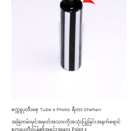
စက္ကူပုတီးစေ့ Tube ။ Photo: ရီတာ Shehan
အမြဲတမ်းမှင်အမှတ်အသားကိုအသုံးပြုခြင်းအနက်ရောင်
စက္ကူပုတီးပြွန်၏အရင်းအဖျား Paint ။