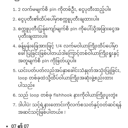
2 လက်မမျက်စိ pin ကိုတစ်ဦး, ငွေပုတီးထည့်ပါ။
ငွေပုတီး၏ထိပ်ပေါ်မှာစက္ကူပုတီးချထားပါ။
စက္ကူပုတီးပြွန်ကျော်မျက်စိ pin ကိုပေါ်သို့အခြားငွေအ
ပုတီးချထားပါ။
ခန့်မှန်းခြေအားဖြင့် 1/4 လက်မဝါယာကြိုးထိပ်ပေါ်မှာ
ဖေါ်ပြခြင်းဖြစ်ပါတယ်ဒါကြောင့်တစ်ဝါယာကြိုးရှုးနှင့်
အတူမျက်စိ pin ကိုဖြတ်ယူပါ။
ယင်းပတ်ပတ်လည်အပ်နှာခေါင်းသံနှုတ်အသုံးပြုခြင်း,
loop တစ်ခုထဲသို့ထိပ်ဝါယာကြိုးအဆုံးဖွဲ့စည်းထား
ပါသည်။
သည် loop တစ်ခု fishhook နားကိုဝါယာကြိုးပူးတွဲ။
ဒါပါပဲ! သင့်ရဲ့နားတောင်းကိုလက်စသတ်နှင့်ဝတ်ဆင်ရန်
အဆင်သင့်ဖြစ်ပါတယ်။ !
07 ၏ 07