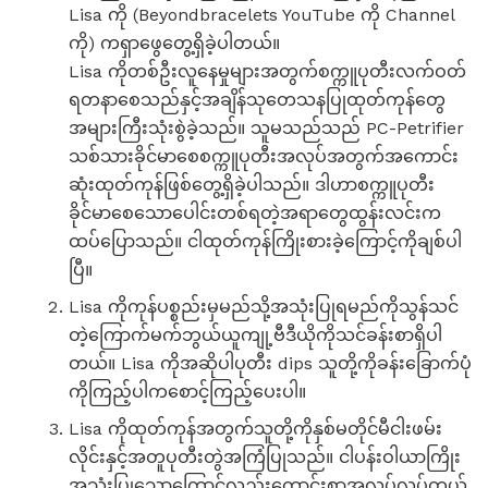
Lisa ကို (Beyondbracelets YouTube ကို Channel
ကို) ကရှာဖွေတွေ့ရှိခဲ့ပါတယ်။
Lisa ကိုတစ်ဦးလူနေမှုများအတွက်စက္ကူပုတီးလက်ဝတ်
ရတနာစေသည်နှင့်အချိန်သုတေသနပြုထုတ်ကုန်တွေ
အများကြီးသုံးစွဲခဲ့သည်။ သူမသည်သည် PC-Petrifier
သစ်သားခိုင်မာစေစက္ကူပုတီးအလုပ်အတွက်အကောင်း
ဆုံးထုတ်ကုန်ဖြစ်တွေ့ရှိခဲ့ပါသည်။ ဒါဟာစက္ကူပုတီး
ခိုင်မာစေသောပေါင်းတစ်ရတဲ့အရာတွေထွန်းလင်းက
ထပ်ပြောသည်။ ငါထုတ်ကုန်ကြိုးစားခဲ့ကြောင့်ကိုချစ်ပါ
ပြီ။
Lisa ကိုကုန်ပစ္စည်းမှမည်သို့အသုံးပြုရမည်ကိုသွန်သင်
တဲ့ကြောက်မက်ဘွယ်ယူကျု့ဗီဒီယိုကိုသင်ခန်းစာရှိပါ
တယ်။ Lisa ကိုအဆိုပါပုတီး dips သူတို့ကိုခန်းခြောက်ပုံ
ကိုကြည့်ပါကစောင့်ကြည့်ပေးပါ။
Lisa ကိုထုတ်ကုန်အတွက်သူတို့ကိုနှစ်မတိုင်မီငါးဖမ်း
လိုင်းနှင့်အတူပုတီးတွဲအကြံပြုသည်။ ငါပန်းဝါယာကြိုး
အသုံးပြုသောကြောင့်လည်းကောင်းစွာအလုပ်လုပ်တယ်