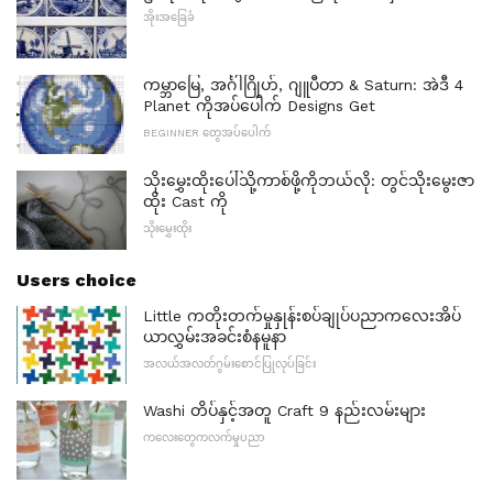
အိုးအခြေခံ
ကမ္ဘာမြေ, အင်္ဂါဂြိုဟ်, ဂျူပီတာ & Saturn: အဲဒီ 4
Planet ကိုအပ်ပေါက် Designs Get
BEGINNER တွေအပ်ပေါက်
သိုးမွှေးထိုးပေါ်သို့ကာစ်ဖို့ကိုဘယ်လို: တွင်သိုးမွေးဇာ
ထိုး Cast ကို
သိုးမွှေးထိုး
Users choice
Little ကတိုးတက်မှုနှုန်းစပ်ချုပ်ပညာကလေးအိပ်
ယာလွှမ်းအခင်းစံနမူနာ
အလယ်အလတ်ဂွမ်းစောင်ပြုလုပ်ခြင်း
Washi တိပ်နှင့်အတူ Craft 9 နည်းလမ်းများ
ကလေးတွေကလက်မှုပညာ