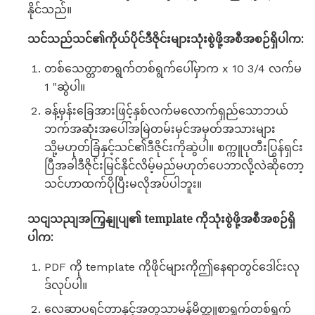
နိုင်သည်။
သင်သည်သင်၏ကိုယ်ပိုင်ဒီဇိုင်းများသုံးစွဲဖို့အစီအစဉ်ရှိပါက:
တစ်သေတ္တာစာရွက်တစ်ရွက်ပေါ်မှာက x 10 3/4 လက်မ
1 "ဆွဲပါ။
ခန့်မှန်းခြေအားဖြင့်နှစ်လက်မလောက်ရှည်သောဘယ်
ဘက်အဆုံးအပေါ်အမြဲတမ်းမှင်အမှတ်အသားများ
သို့မဟုတ်ခြံနှင့်သင်၏ဒီဇိုင်းကိုဆွဲပါ။ စက္ကူပုတီးပြွန်ရှင်း
ပြီအခါဒီဇိုင်းမြင်နိုင်လိမ့်မည်မဟုတ်ပေဘာလို့လဲဆိုတော့
သင်ဟာထက်ပိုပြီးမလိုအပ်ပါဘူး။
သငျသညျအကြှနျုပျ၏ template ကိုသုံးစွဲဖို့အစီအစဉ်ရှိ
ပါက:
PDF ကို template ကိုဖိုင်များကိုဤနေရာတွင်ဒေါင်းလု
ဒ်လုပ်ပါ။
လေဆာပရင်တာနှင့်အတူသာမန်မိတ္တူစာရွက်တစ်ရွက်