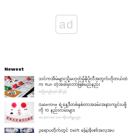
ad
Newest
သင်ကအိမ်များသို့မဟုတ်မိုနိုပိုလီအတွက်ဟိုတယ်ထဲ
က Run တဲ့အခါမှာဘာဖြစ်မည်နည်း
တဉီးတည်းလုပ်ကိုင်ခွင့်
Galentine ရဲ့နေ့ဒီတစ်နှစ်တာအခမ်းအနားကျင်းပဖို့
ကို 10 နည်းလမ်းများ
VALENTINE DAY ကိုလက်မှုပညာ
ဥရောပတိုက်တွင် Delft မြေအိုး၏အလှအပ