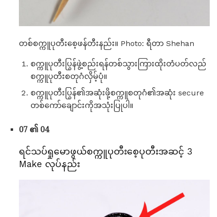
တစ်စက္ကူပုတီးစေ့ဖန်တီးနည်း။ Photo: ရီတာ Shehan
စက္ကူပုတီးပြွန်ဖွဲ့စည်းရန်တစ်သွားကြားထိုးတံပတ်လည်
စက္ကူပုတီးစတုဂံလှိမ့်ပုံ။
စက္ကူပုတီးပြွန်၏အဆုံးဖို့စက္ကူစတုဂံ၏အဆုံး secure
တစ်ကော်ချောင်းကိုအသုံးပြုပါ။
07 ၏ 04
ရင်သပ်ရှုမောဖွယ်စက္ကူပုတီးစေ့ပုတီးအဆင့် 3
Make လုပ်နည်း