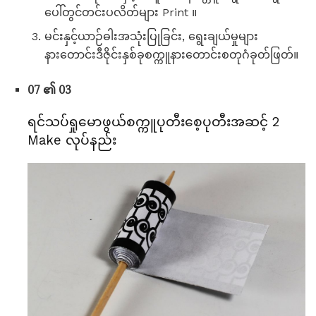
ပေါ်တွင်တင်းပလိတ်များ Print ။
မင်းနှင့်ယာဉ်ဓါးအသုံးပြုခြင်း, ရွေးချယ်မှုများ
နားတောင်းဒီဇိုင်းနှစ်ခုစက္ကူနားတောင်းစတုဂံခုတ်ဖြတ်။
07 ၏ 03
ရင်သပ်ရှုမောဖွယ်စက္ကူပုတီးစေ့ပုတီးအဆင့် 2
Make လုပ်နည်း