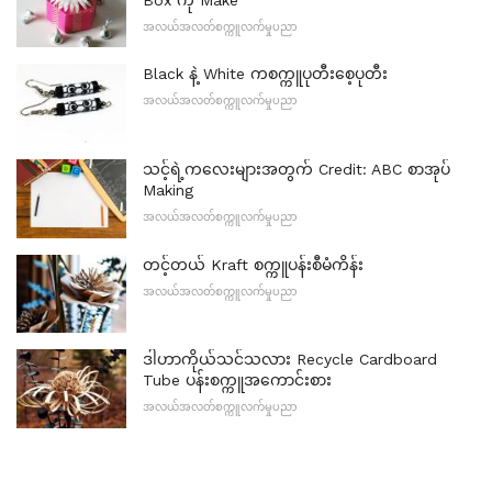
အလယ်အလတ်စက္ကူလက်မှုပညာ
Black နဲ့ White ကစက္ကူပုတီးစေ့ပုတီး
အလယ်အလတ်စက္ကူလက်မှုပညာ
သင့်ရဲ့ကလေးများအတွက် Credit: ABC စာအုပ်
Making
အလယ်အလတ်စက္ကူလက်မှုပညာ
တင့်တယ် Kraft စက္ကူပန်းစီမံကိန်း
အလယ်အလတ်စက္ကူလက်မှုပညာ
ဒါဟာကိုယ်သင်သလား Recycle Cardboard
Tube ပန်းစက္ကူအကောင်းစား
အလယ်အလတ်စက္ကူလက်မှုပညာ