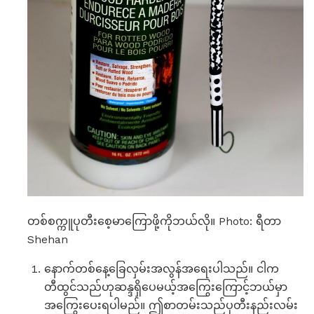
တစ်စက္ကူပုတီးစေ့မာကြောဖို့ကိုဘယ်လို။ Photo: ရီတာ
Shehan
နောက်တစ်နေ့ခြေလှမ်းအလွန်အရေးပါသည်။ ငါက
တီထွင်သည်ဟုဆန္ဒရှိပေမယ့်အကြွေးကြောင့်ဘယ်မှာ
အကြွေးပေးရပါမည်။ ဤစာတမ်းသည်ပုတီးနည်းလမ်း