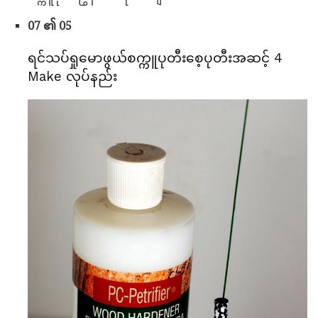
07 ၏ 05
ရင်သပ်ရှုမောဖွယ်စက္ကူပုတီးစေ့ပုတီးအဆင့် 4
Make လုပ်နည်း