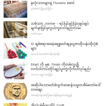
နှလုံးသားများနဲ့ Flowers စောင်
ဂွမ်းစောင်ပြုလုပ်ခြင်း
သစ်သား Jointer - ရင်ပြင်နှင့်ပြားချပ်ချပ်
မျက်နှာပြင်မှလွယ်ကူသောနည်းလမ်း
လက်သမား
12 ချစ်စရာအခမဲ့ခရစ္စမတ်စျခှငျဇာထိုးပန်းထိုးပုံစံ
များ
အလယ်အလတ်ဇာထိုးပန်းထိုး
Start ကို မှစ. Finish ကိုတစ်လူပျို
လက်ဝါးကပ်တိုင်ချုပ်ပူးတွဲလိုက်ပါလုပ်နည်း
CROSS-ချုပ်အခြေခံ
အဆိုပါသောမတ်စ်ဂျက်ဖာဆန်သမ္မတအိမ်တော်ဒေါ်
လာစျေး
အမေရိကန်အကြွေစေ့တန်ဖိုးများလမ်းညွှန်
အိုလံပစ်မီးရှုးတိုင် Craft