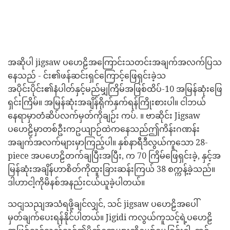
အဆိုပါ jigsaw ပဟေဠိအကြောင်းသတင်းအချက်အလက်ပြသ
နေသည် - င်း၏ဖန်ဆင်းရှင်ကြောင့်ဖြေရှင်းခဲ့သ
အပိုင်းပိုင်း၏နံပါတ်နှင့်မည်မျှကြိမ်အဖြစ်ထိပ်-10 အမြန်ဆုံးဖြေ
ရှင်းကြိမ်။ အမြန်ဆုံးအချိန်ရိုက်နှက်ရန်ကြိုးစားပါ။ ငါဘယ်
နေရာမှာတံဆိပ်လက်မှတ်ကိုချဉ်း ကပ်. ။ ဗာဆိုင်း Jigsaw
ပဟေဠိမှာတစ်ဦးကဥယျာဉ်ထဲကနေသည်ဤကိန်းဂဏန်း
အချက်အလက်များမှာကြည့်ပါ။ နှစ်နာရီဒီလွယ်ကူသော 28-
piece အပဟေဠိတက်ချပြီးအပြီး, က 70 ကြိမ်ဖြေရှင်းခဲ့, နှင့်အ
မြန်ဆုံးအချိန်ဟာစိတ်ကိုထူးခြားဆန်းကြယ် 38 စက္ကန့်ခဲ့သည်။
ဒါဟာငါ့ကိုမိနစ်အနည်းငယ်ယူခဲ့ပါတယ်။
သငျသညျအသံရဖို့ချင်လျှင်, သင် jigsaw ပဟေဠိအပေါ်
မှတ်ချက်ပေးရန်နိုင်ပါတယ်။ Jigidi ကလွယ်ကူသင့်ရဲ့ပဟေဠိ