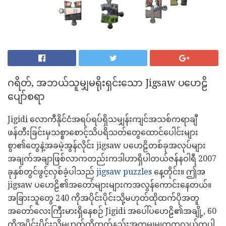
ဂရိတ်, အဘယ်သူမျှမရိုးရှင်းသော Jigsaw ပဟေဠိ
ပျော်စရာ
Jigidi လောကီနိုင်ငံအရပ်ရပ်ရှိသမျှန်းကျင်အသစ်ကရာချီ
ဖန်တီးခြင်းမှသစ္စာစောင့်သိပရိသတ်တွေထောင်ပေါင်းများ
စွာ၏တွေနဲ့အခမဲ့အွန်လိုင်း jigsaw ပဟေဠိတစ်ခုအလုပ်များ
အချက်အချာဖြစ်လာကတည်းကဒါဟာရှိပါတယ်ဇန်နဝါရီ 2007
ခုနှစ်တွင်ဖွင့်လှစ်ခဲ့ပါသည်
jigsaw puzzles
နေ့တိုင်း။ ဤအ
jigsaw ပဟေဠိ၏အတော်များများကအလွန်ကောင်းနေတယ်။
အခြားသူတွေ 240 ကိုအပိုင်းပိုင်းသို့မဟုတ်ထိုထက်ပိုအတူ
အတော်လေးကြီးမားရှိနေစဉ် Jigidi အပေါ်ပဟေဠိ၏အချို့, 60
ကိုအပိုင်းပိုင်းသို့မဟုတ်ထို့ထက်နည်းအတူမျှမျှတတလွယ်ကူပါ