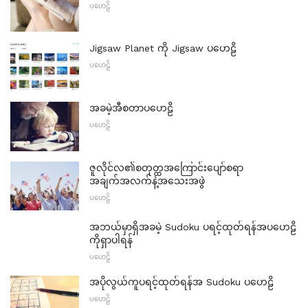
ပဟေဠိ
Jigsaw Planet ကို Jigsaw ပဟေဠိ
ပဟေဠိ
အခမဲ့အီစတာပဟေဠိ
ပဟေဠိ
ဇူလိုင်လ၏စတုတ္ထအကြောင်းပျော်စရာ
အချက်အလက်နဲ့အသေးအဖွဲ
ပဟေဠိ
အဘယ်မှာရှိအခမဲ့ Sudoku ပရင့်ထုတ်ရန်အပဟေဠိ
ကိုရှာပါရန်
ပဟေဠိ
အပိုလွယ်ကူပရင့်ထုတ်ရန်အ Sudoku ပဟေဠိ
ပဟေဠိ