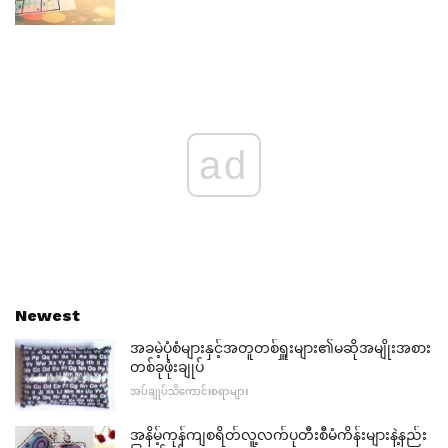
ad
Newest
အခမဲ့ပုံစံများနှင့်အတူတစ်ရှူးများ၏မဆိုအမျိုးအစား
တစ်ခုဖုံးချုပ်
အပ်ချုပ်သိကောင်းစရာများ
အနိမ့်ကုန်ကျစရိတ်လူ့လက်ပုတီးစီမံကိန်းများနဲ့နည်း