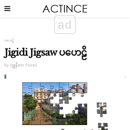
ad
ပဟေဠိ
Jigidi Jigsaw ပဟေဠိ
by ဂျူနီတာ Flores