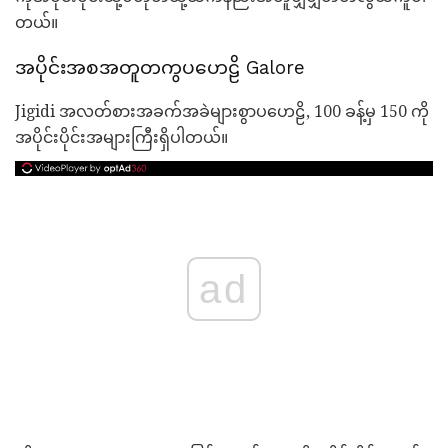
တယ်။
အပိုင်းအစအတူတကွပဟေဠိ Galore
Jigidi အလတ်စားအခက်အခဲများစွာပဟေဠိ, 100 ခန့်မှ 150 ကို
အပိုင်းပိုင်းအများကြီးရှိပါတယ်။
ad