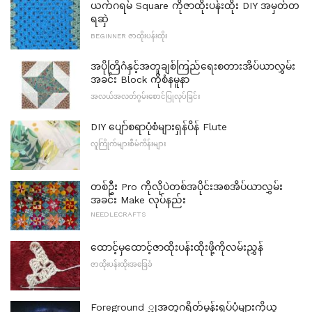
ယက်ဂရမ် Square ကိုဇာထိုးပန်းထိုး DIY အမှတ်တ
ရဆှဲ
BEGINNER ဇာထိုးပန်းထိုး
အပိုတြိဂံနှင့်အတူချစ်ကြည်ရေးစတားအိပ်ယာလွှမ်း
အခင်း Block ကိုစံနမူနာ
အလယ်အလတ်ဂွမ်းစောင်ပြုလုပ်ခြင်း
DIY ပျော်စရာပုံစံများရှန်ပိန် Flute
လူကြိုက်များစီမံကိန်းများ
တစ်ဦး Pro ကိုလိုပဲတစ်အပိုင်းအစအိပ်ယာလွှမ်း
အခင်း Make လုပ်နည်း
NEEDLECRAFTS
ထောင့်မှထောင့်ဇာထိုးပန်းထိုးဖို့ကိုလမ်းညွှန်
ဇာထိုးပန်းထိုးအခြေခံ
Foreground ္တုအတူဂရိတ်မွန်းရုပ်ပုံများကိုယူ