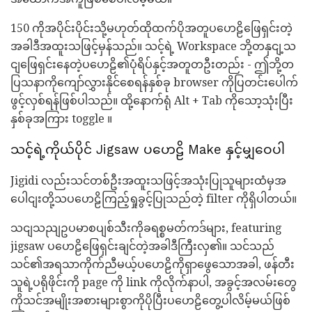
150 ကိုအပိုင်းပိုင်းသို့မဟုတ်ထိုထက်ပိုအတူပဟေဠိဖြေရှင်းတဲ့
အခါဒီအထူးသဖြင့်မှန်သည်။ သင့်ရဲ့ Workspace ဘို့တနှငျ့သ
ငျဖြေရှင်းနေတဲ့ပဟေဠိ၏ပုံရိပ်နှင့်အတူတဦးတည်း - ဤဘို့တ
ပြသနာကိုကျော်လွှားနိုင်စေရန်နှစ်ခု browser ကိုပြတင်းပေါက်
ဖွင့်လှစ်ရန်ဖြစ်ပါသည်။ ထို့နောက်ရုံ Alt + Tab ကိုသော့သုံးပြီး
နှစ်ခုအကြား toggle ။
သင့်ရဲ့ကိုယ်ပိုင် Jigsaw ပဟေဠိ Make နှင့်မျှဝေပါ
Jigidi လည်းသင်တစ်ဦးအထူးသဖြင့်အသုံးပြုသူများထံမှအ
ပေါငျးတို့သပဟေဠိကြည့်ရှုခွင့်ပြုသည်တဲ့ filter ကိုရှိပါတယ်။
သငျသညျဥပမာစပျစ်သီးကိုခရစ္စမတ်ကဒ်များ, featuring
jigsaw ပဟေဠိဖြေရှင်းချင်တဲ့အခါဒီကြီးလှ၏။ သင်သည်
သင်၏အရသာကိုက်ညီမယ့်ပဟေဠိကိုရှာဖွေသောအခါ, ဖန်တီး
သူရဲ့ပရိုဖိုင်းကို page ကို link ကိုလိုက်နာပါ, အခွင့်အလမ်းတွေ
ကိုသင်အမျိုးအစားများစွာကိုပိုပြီးပဟေဠိတွေ့ပါလိမ့်မယ်ဖြစ်