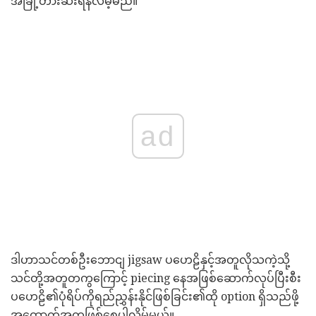
အခြို့တားဆီးရန်လိမ့်မည်။
ad
ဒါဟာသင်တစ်ဦးဘောငျ jigsaw ပဟေဠိနှင့်အတူလိုသကဲ့သို့
သင်တို့အတူတကွကြောင့် piecing နေအဖြစ်ဆောက်လုပ်ပြီးစီး
ပဟေဠိ၏ပုံရိပ်ကိုရည်ညွှန်းနိုင်ဖြစ်ခြင်း၏ထို option ရှိသည်ဖို့
အထောက်အကူဖြစ်စေပါလိမ့်မယ်။