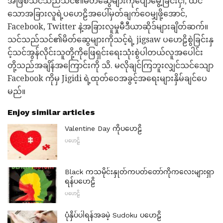
အဖြစ်သင်သည်သင်၏မိတ်ဆွေများကိုပျော်မွေ့ခြင်းငှါ, ထင်
သောအခြားလူရဲ့ပဟေဠိအပေါ်မှတ်ချက်ဝေမျှဖို့အောင်,
Facebook, Twitter နဲ့အခြားလူမှုမီဒီယာဆိုဒ်များချိတ်ဆက်။
သင်သည်သင်၏မိတ်ဆွေများကိုသင့်ရဲ့ jigsaw ပဟေဠိစွဲခြင်းနှ
င့်သင်အွန်လိုင်းသူတို့ကိုဖြေရှင်းရေးသုံးစွဲပါတယ်လူအပေါင်း
တို့သည်အချိန်အကြောင်းကို သိ. မလိုချင်ကြဘူးလျှင်သင်သျော
Facebook ကိုမှ Jigidi ရဲ့ထုတ်ဝေအခွင့်အရေးများနှိမ်ချင်ပေ
မည်။
Enjoy similar articles
Valentine Day ကိုပဟေဠိ
ပဟေဠိ
Black ကသမိုင်းနှုတ်ကပတ်တော်ကိုကလေးများရှာ
ရန်ပဟေဠိ
ပဟေဠိ
ပုံနှိပ်ပါရန်အခမဲ့ Sudoku ပဟေဠိ