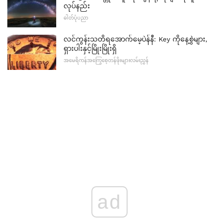
လုပ်နည်း
ဓါတ်ပုံပညာ
လင်ကွန်းသတိရအောက်မေ့ပဲန်နီ: Key ကိုနေ့စွဲများ,
ရှားပါးနှင့်မြိုးမြိုးရှိ
အမေရိကန်အကြွေစေ့တန်ဖိုးများလမ်းညွှန်
ad