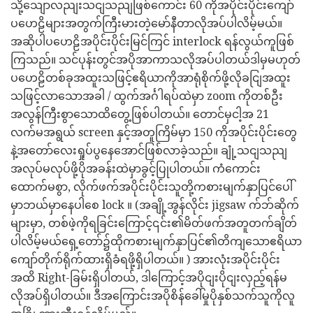
သို့သျောလညျးသငျသညျဖြစ်ကောင်း 60 ကိုအပိုင်းပိုင်းကျော်
ပဟေဠိများအတွက်ကြီးမားတဲ့မော်နီတာလိုအပ်ပါလိမ့်မယ်။
အဆိုပါပဟေဠိအပိုင်းပိုင်းမြင်ကြင် interlock ရန်လွယ်ကူဖြစ်
ကြသည်။ သင်ပုန်းတွင်အပိုအာကာသလိုအပ်ပါတယ်ဒါမှမဟုတ်
ပဟေဠိတစ်ခုအထူးသဖြင့်ဧရိယာကိုအာရုံစိုက်ဖို့လိုခငျြအထူး
သဖြင့်လာသောအခါ / ထွက်အင်္ဂါရပ်ထဲမှာ zoom ကိုတစ်ဦး
အလွန်ကြီးစွာသောထိတွေ့ဖြစ်ပါတယ်။ တောင်မှငါ့အ 21
လက်မအရွယ် screen နှင့်အတူကြိမ်မှာ 150 ကိုအပိုင်းပိုင်းတွေ
နဲ့အတော်လေးရှုပ်ပွနေအောင်ဖြစ်လာခဲ့သည်။ ချုံ့သငျသညျ
အလုပ်မလုပ်ဖို့ပိုအခန်းထဲမှာခွင့်ပြုပါတယ်။ ကံကောင်း
ထောက်မစွာ, လိုက်ဖက်အပိုင်းပိုင်းသူတို့ကစားမျက်နှာပြင်ပေါ်
မှာဘယ်မှာနေပါစေ lock ။ (အချို့အွန်လိုင်း jigsaw က်ဘ်ဆိုက်
များမှာ, တစ်ဖဲ့ကိုရခြင်းကြောင့်၎င်း၏မိတ်ဖက်အတူတက်ချိတ်
ပါလိမ့်မယ်ရှေ့တော်၌ထိုကစားမျက်နှာပြင်၏တိကျသောဧရိယာ
ကျော်တိုက်ရိုက်ထားရှိခံရဖို့ရှိပါတယ်။ ) အားလုံးအပိုင်းပိုင်း
အထိ Right-ခြမ်းရှိပါတယ်, ဒါကြောင့်အပိုငျးပိုငျးလှည့်ရန်မ
လိုအပ်ရှိပါတယ်။ ဒီအကြောင်းအပိုစိန်ခေါ်မှုပိုနှစ်သက်သူကိုလူ