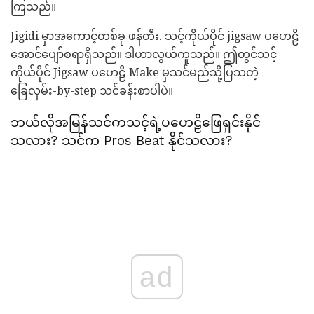
ကြသည်။
Jigidi မှာအကောင့်တစ်ခု ဖန်တီး. သင့်ကိုယ်ပိုင် jigsaw ပဟေဠိ
အောင်ပျော်စရာရှိသည်။ ဒါဟာလွယ်ကူသည်။ ဤတွင်သင့်
ကိုယ်ပိုင် Jigsaw ပဟေဠိ Make မှသင်မည်သို့ပြသတဲ့
ခြေလှမ်း-by-step သင်ခန်းစာပါပဲ။
ဘယ်လိုအမြန်သင်ကသင့်ရဲ့ပဟေဠိဖြေရှင်းနိုင်
သလား? သင်က Pros Beat နိုင်သလား?
ad