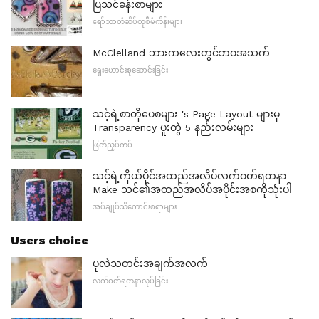
ပြသင်ခန်းစာများ
ရော်ဘာတံဆိပ်ထုစီမံကိန်းများ
McClelland ဘားကလေးတွင်ဘဝအသက်
ရှေးဟောင်းစုဆောင်းခြင်း
သင့်ရဲ့စာတိုပေစများ 's Page Layout များမှ
Transparency ပူးတွဲ 5 နည်းလမ်းများ
ဖြတ်ညှပ်ကပ်
သင့်ရဲ့ကိုယ်ပိုင်အထည်အလိပ်လက်ဝတ်ရတနာ
Make သင်၏အထည်အလိပ်အပိုင်းအစကိုသုံးပါ
အပ်ချုပ်သိကောင်းစရာများ
Users choice
ပုလဲသတင်းအချက်အလက်
လက်ဝတ်ရတနာလုပ်ခြင်း