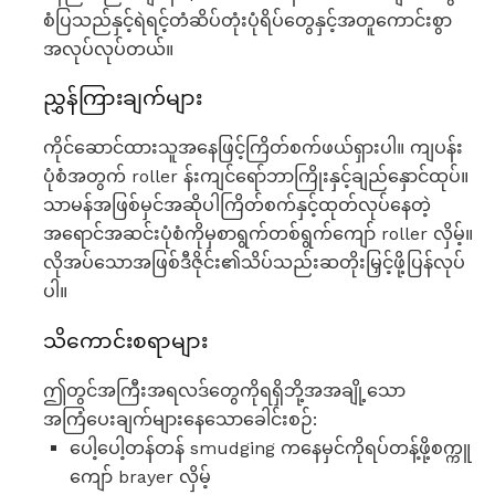
စံပြသည်နှင့်ရဲရင့်တံဆိပ်တုံးပုံရိပ်တွေနှင့်အတူကောင်းစွာ
အလုပ်လုပ်တယ်။
ညွှန်ကြားချက်များ
ကိုင်ဆောင်ထားသူအနေဖြင့်ကြိတ်စက်ဖယ်ရှားပါ။ ကျပန်း
ပုံစံအတွက် roller န်းကျင်ရော်ဘာကြိုးနှင့်ချည်နှောင်ထုပ်။
သာမန်အဖြစ်မှင်အဆိုပါကြိတ်စက်နှင့်ထုတ်လုပ်နေတဲ့
အရောင်အဆင်းပုံစံကိုမှစာရွက်တစ်ရွက်ကျော် roller လှိမ့်။
လိုအပ်သောအဖြစ်ဒီဇိုင်း၏သိပ်သည်းဆတိုးမြှင့်ဖို့ပြန်လုပ်
ပါ။
သိကောင်းစရာများ
ဤတွင်အကြီးအရလဒ်တွေကိုရရှိဘို့အအချို့သော
အကြံပေးချက်များနေသောခေါင်းစဉ်:
ပေါ့ပေါ့တန်တန် smudging ကနေမှင်ကိုရပ်တန့်ဖို့စက္ကူ
ကျော် brayer လှိမ့်