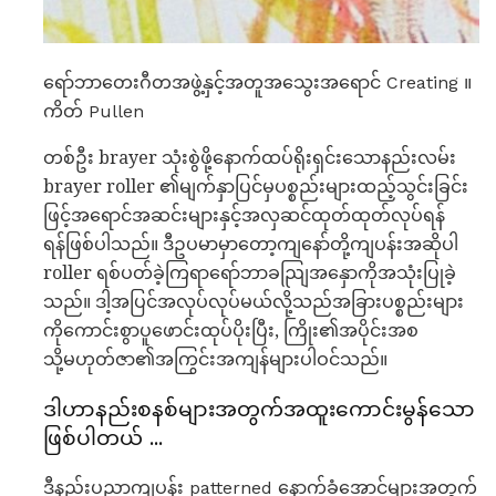
ရော်ဘာတေးဂီတအဖွဲ့နှင့်အတူအသွေးအရောင် Creating ။
ကိတ် Pullen
တစ်ဦး brayer သုံးစွဲဖို့နောက်ထပ်ရိုးရှင်းသောနည်းလမ်း
brayer roller ၏မျက်နှာပြင်မှပစ္စည်းများထည့်သွင်းခြင်း
ဖြင့်အရောင်အဆင်းများနှင့်အလှဆင်ထုတ်ထုတ်လုပ်ရန်
ရန်ဖြစ်ပါသည်။ ဒီဥပမာမှာတော့ကျနော်တို့ကျပန်းအဆိုပါ
roller ရစ်ပတ်ခဲ့ကြရာရော်ဘာခညျြအနှောကိုအသုံးပြုခဲ့
သည်။ ဒါ့အပြင်အလုပ်လုပ်မယ်လို့သည်အခြားပစ္စည်းများ
ကိုကောင်းစွာပူဖောင်းထုပ်ပိုးပြီး, ကြိုး၏အပိုင်းအစ
သို့မဟုတ်ဇာ၏အကြွင်းအကျန်များပါဝင်သည်။
ဒါဟာနည်းစနစ်များအတွက်အထူးကောင်းမွန်သော
ဖြစ်ပါတယ် ...
ဒီနည်းပညာကျပန်း patterned နောက်ခံအောင်များအတွက်