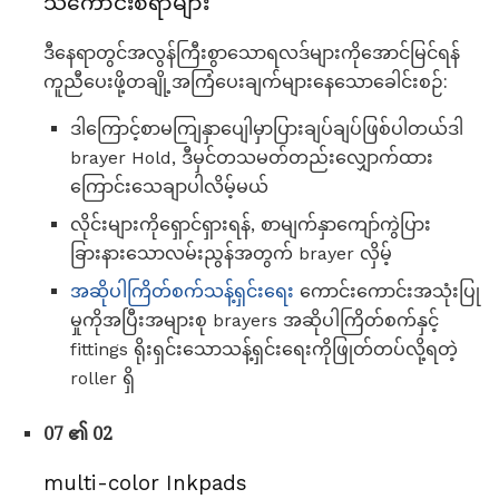
သိကောင်းစရာများ
ဒီနေရာတွင်အလွန်ကြီးစွာသောရလဒ်များကိုအောင်မြင်ရန်
ကူညီပေးဖို့တချို့အကြံပေးချက်များနေသောခေါင်းစဉ်:
ဒါကြောင့်စာမကျြနှာပျေါမှာပြားချပ်ချပ်ဖြစ်ပါတယ်ဒါ
brayer Hold, ဒီမှင်တသမတ်တည်းလျှောက်ထား
ကြောင်းသေချာပါလိမ့်မယ်
လိုင်းများကိုရှောင်ရှားရန်, စာမျက်နှာကျော်ကွဲပြား
ခြားနားသောလမ်းညွန်အတွက် brayer လှိမ့်
အဆိုပါကြိတ်စက်သန့်ရှင်းရေး
ကောင်းကောင်းအသုံးပြု
မှုကိုအပြီးအများစု brayers အဆိုပါကြိတ်စက်နှင့်
fittings ရိုးရှင်းသောသန့်ရှင်းရေးကိုဖြုတ်တပ်လို့ရတဲ့
roller ရှိ
07 ၏ 02
multi-color Inkpads