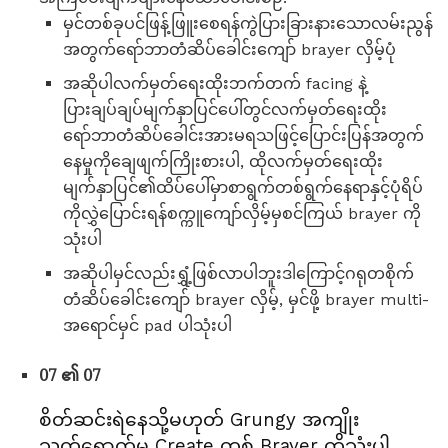
မှင်တစ်ခုပင်ဖြန့်ဖြူးစေရန်ကွဲပြားခြားနားသောလမ်းညွန်
အတွက်ရော်ဘာတံဆိပ်ခေါင်းကျော် brayer လှိမ့်ပုံ
အဆိုပါလက်မှတ်ရေးထိုးဘက်တက် facing နဲ့
ပြားချပ်ချပ်မျက်နှာပြင်ပေါ်တွင်လက်မှတ်ရေးထိုး
ရော်ဘာတံဆိပ်ခေါင်းအားမရသဖြင့်ပြောင်းပြန်အတွက်
နေမှုကိုချေဖျက်ကြိုးစားပါ, ထိုလက်မှတ်ရေးထိုး
မျက်နှာပြင်၏ထိပ်ပေါ်မှာစာရွက်တစ်ရွက်နေရာနှင့်ပုံရိပ်
ကိုလွှဲပြောင်းရန်စက္ကူကျော်လှိမ့်မှစင်ကြယ် brayer ကို
သုံးပါ
အဆိုပါမှင်လည်းရွှံ့ဖြစ်လာပါဘူးဒါကြောင့်ဂရုတစိုက်
တံဆိပ်ခေါင်းကျော် brayer လှိမ့်, မှင်ဖို့ brayer multi-
အရောင်မှင် pad ပါသုံးပါ
07 ၏ 07
စိတ်ဆင်းရဲနေသို့မဟုတ် Grungy အကျိုး
သက်ရောက်မှု Create တစ် Brayer ကိုသုံးပါ