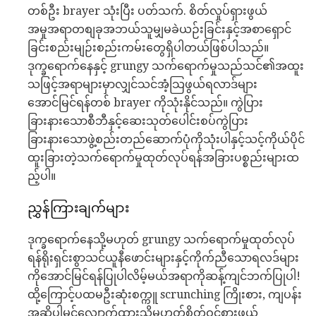
တစ်ဦး brayer သုံးပြီး ပတ်သက်. စိတ်လှုပ်ရှားဖွယ်
အမှုအရာတစျခုအဘယ်သူမျှမခဲယဉ်းခြင်းနှင့်အစာရှောင်
ခြင်းစည်းမျဉ်းစည်းကမ်းတွေရှိပါတယ်ဖြစ်ပါသည်။
ဒုက္ခရောက်နေနှင့် grungy သက်ရောက်မှုသည်သင်၏အထူး
သဖြင့်အရာများမှာလျှင်သင်အံ့သြဖွယ်ရလာဒ်များ
အောင်မြင်ရန်တစ် brayer ကိုသုံးနိုင်သည်။ ကွဲပြား
ခြားနားသောစီဘီနှင့်ဆေးသုတ်ပေါင်းစပ်ကွဲပြား
ခြားနားသောဖွဲ့စည်းတည်ဆောက်ပုံကိုသုံးပါနှင့်သင့်ကိုယ်ပိုင်
ထူးခြားတဲ့သက်ရောက်မှုထုတ်လုပ်ရန်အခြားပစ္စည်းများထ
ည့်ပါ။
ညွှန်ကြားချက်များ
ဒုက္ခရောက်နေသို့မဟုတ် grungy သက်ရောက်မှုထုတ်လုပ်
ရန်ရိုးရှင်းစွာသင်ယူနီဖောင်းများနှင့်ကိုက်ညီသောရလဒ်များ
ကိုအောင်မြင်ရန်ပြုပါလိမ့်မယ်အရာကိုဆန့်ကျင်ဘက်ပြုပါ!
ထို့ကြောင့်ပထမဦးဆုံးစက္ကူ scrunching ကြိုးစား, ကျပန်း
အဆိုပါမှင်လျှောက်ထားသို့မဟုတ်စိတ်ဝင်စားဖွယ်