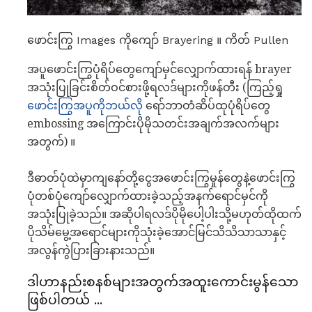
ဖောင်းကြွ Images ကိုကျော် Brayering ။ ကိတ် Pullen
အပူဖောင်းကြွပုံရိပ်တွေကျော်မှင်လျှောက်ထားရန် brayer
အသုံးပြုခြင်းစိတ်ဝင်စားဖို့ရလဒ်များကိုဖန်တီး (ကြည့်ရှု
ဖောင်းကြွအပူကိုဘယ်လို
ရော်ဘာတံဆိပ်ထုပုံရိပ်တွေ
embossing အကြောင်းပိုမိုသတင်းအချက်အလက်များ
အတွက်) ။
ဒီဓာတ်ပုံထဲမှာကျနော်တို့ငွေအဖောင်းကြွမှုန်တွေနဲ့ဖောင်းကြွ
ပုံတစ်ပုံကျော်လျှောက်ထားခဲ့သည့်အနက်ရောင်မှင်ကို
အသုံးပြုခဲ့သည်။ အဆိုပါရလဒ်ပိုမိုပေါ့ပါးသို့မဟုတ်ထိုထက်
ပိုသိမ်မွေ့အရောင်များကိုသုံးခဲ့အောင်မြင်သိသိသာသာနှင့်
အလွန်ကွဲပြားခြားနားသည်။
ဒါဟာနည်းစနစ်များအတွက်အထူးကောင်းမွန်သော
ဖြစ်ပါတယ် ...