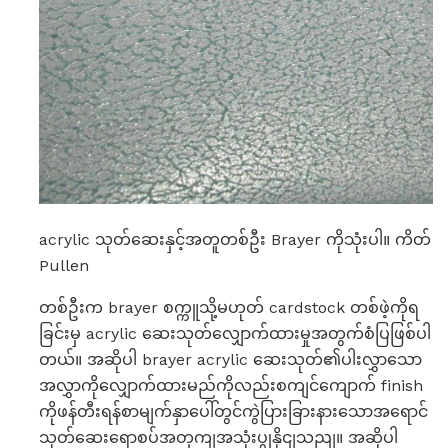
acrylic သုတ်ဆေးနှင့်အတူတစ်ဦး Brayer ကိုသုံးပါ။ ကိတ်
Pullen
တစ်ဦးက brayer စက္ကူသို့မဟုတ် cardstock တစ်ဖဲ့ကိုရ
ခြင်းမှ acrylic ဆေးသုတ်လျှောက်ထားမှုအတွက်စံပြဖြစ်ပါ
တယ်။ အဆိုပါ brayer acrylic ဆေးသုတ်၏ပါးလွှာသော
အလွှာကိုလျှောက်ထားမည်ကိုလည်းစကျင်ကျောက် finish
ကိုဖန်တီးရန်စာမျက်နှာပေါ်တွင်ကွဲပြားခြားနားသောအရောင်
သုတ်ဆေးရောစပ်အတှကျအသုံးပွုနိုငျသညျ။ အဆိုပါ