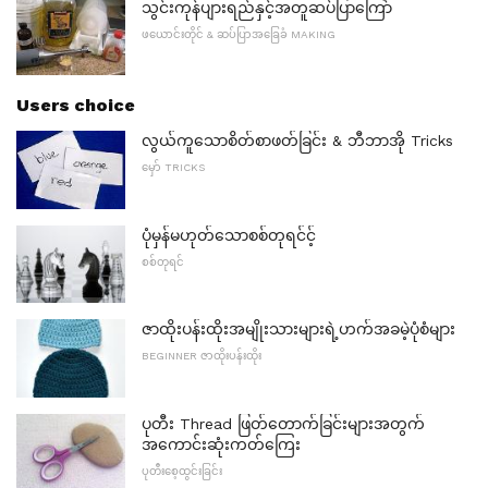
သွင်းကုန်ပျားရည်နှင့်အတူဆပ်ပြာကြော်
ဖယောင်းတိုင် & ဆပ်ပြာအခြေခံ MAKING
Users choice
လွယ်ကူသောစိတ်စာဖတ်ခြင်း & ဘီဘာအို Tricks
မှော် TRICKS
ပုံမှန်မဟုတ်သောစစ်တုရင်င့်
စစ်တုရင်
ဇာထိုးပန်းထိုးအမျိုးသားများရဲ့ဟက်အခမဲ့ပုံစံများ
BEGINNER ဇာထိုးပန်းထိုး
ပုတီး Thread ဖြတ်တောက်ခြင်းများအတွက်
အကောင်းဆုံးကတ်ကြေး
ပုတီးစေ့ထွင်းခြင်း