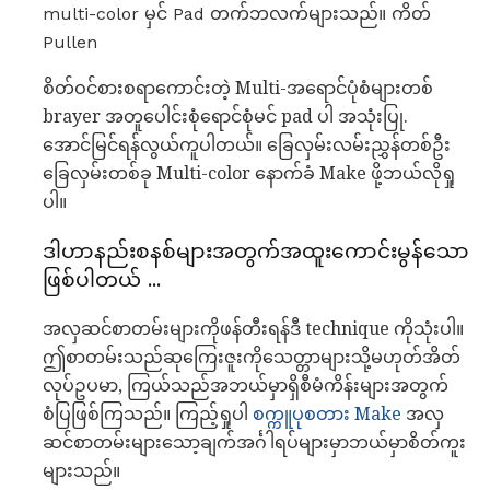
multi-color မှင် Pad တက်ဘလက်များသည်။ ကိတ်
Pullen
စိတ်ဝင်စားစရာကောင်းတဲ့ Multi-အရောင်ပုံစံများတစ်
brayer အတူပေါင်းစုံရောင်စုံမင် pad ပါ အသုံးပြု.
အောင်မြင်ရန်လွယ်ကူပါတယ်။ ခြေလှမ်းလမ်းညွှန်တစ်ဦး
ခြေလှမ်းတစ်ခု Multi-color နောက်ခံ Make ဖို့ဘယ်လိုရှု
ပါ။
ဒါဟာနည်းစနစ်များအတွက်အထူးကောင်းမွန်သော
ဖြစ်ပါတယ် ...
အလှဆင်စာတမ်းများကိုဖန်တီးရန်ဒီ technique ကိုသုံးပါ။
ဤစာတမ်းသည်ဆုကြေးဇူးကိုသေတ္တာများသို့မဟုတ်အိတ်
လုပ်ဥပမာ, ကြယ်သည်အဘယ်မှာရှိစီမံကိန်းများအတွက်
စံပြဖြစ်ကြသည်။ ကြည့်ရှုပါ
စက္ကူပုစတား Make
အလှ
ဆင်စာတမ်းများသော့ချက်အင်္ဂါရပ်များမှာဘယ်မှာစိတ်ကူး
များသည်။