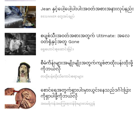
Jean နှင့်ပေါ့ပေါ့ပါးပါးအဝတ်အစားအနားလုပ်နည်း
BEGINNER တွေအပ်ချုပ်
စပျစ်သီးအဝတ်အစားအတွက် Ultimate: အလေ
ဝတ်ရုံနှင့်အတူ Gone
ရှေးဟောင်းစုဆောင်းခြင်း
စီမံကိန်းများအမျိုးမျိုးအတွက်ကျစ်ဇာထိုးပန်းထိုးဖို့
ကိုဘယ်လို
ဇာထိုးပန်းထိုးသိကောင်းစရာများ
စောင်ရေအတွက်ရှားပါးမှားယွင်းနေသည်ဒင်္ဂါးပြား
ကိုရှာပါဖို့ကိုဘယ်လို
အမေရိကန်အကြွေစေ့တန်ဖိုးများလမ်းညွှန်