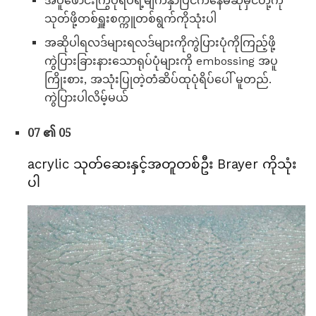
အပူဖောင်းကြွပုံရိပ်ရဲ့မျက်နှာပြင်ကနေမဆိုမှင်တို့ကို
သုတ်ဖို့တစ်ရှူးစက္ကူတစ်ရွက်ကိုသုံးပါ
အဆိုပါရလဒ်များရလဒ်များကိုကွဲပြားပုံကိုကြည့်ဖို့
ကွဲပြားခြားနားသောရုပ်ပုံများကို embossing အပူ
ကြိုးစား, အသုံးပြုတဲ့တံဆိပ်ထုပုံရိပ်ပေါ် မူတည်.
ကွဲပြားပါလိမ့်မယ်
07 ၏ 05
acrylic သုတ်ဆေးနှင့်အတူတစ်ဦး Brayer ကိုသုံး
ပါ