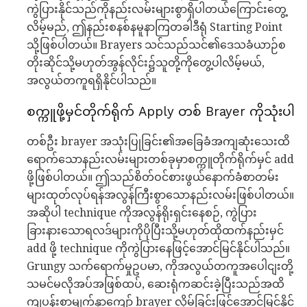
ကွဲပြားနိုင်သည်ကိုနည်းလမ်းများစွာရှိပါတယ်ကြောင်းတွေ့
လိမ့်မည်, ဤနည်းစနစ်နမူနာကြတခါဒီရုံ Starting Point
သို့ဖြစ်ပါတယ်။ Brayers သင်သည်သင်၏ဒေသခံယာဉ်စ
တိုးဆိုင်သို့မဟုတ်အွန်လိုင်း၌သူတို့ကိုတွေ့ပါလိမ့်မယ်,
အလွယ်တကူရရှိနိုင်ပါသည်။
စက္ကူဖို့မှင်တိုက်ရိုက် Apply တစ် Brayer ကိုသုံးပါ
တစ်ဦး brayer အသုံးပြုခြင်း၏အခြေခံအကျဆုံးသေးထိ
ရောက်သောနည်းလမ်းများတစ်ခုမှာစက္ကူတိုက်ရိုက်မှင် add
ဖို့ဖြစ်ပါတယ်။ ဤသည်စိတ်ဝင်စားဖွယ်နောက်ခံစာတမ်း
များထုတ်လုပ်ရန်အလွန်ကြီးစွာသောနည်းလမ်းဖြစ်ပါတယ်။
အဆိုပါ technique ကိုအလွန်ရိုးရှင်းနေစဉ်, ကွဲပြား
ခြားနားသောရလဒ်များကိုပိုပြီးသို့မဟုတ်ထိုထက်နည်းမှင်
add ဖို့ technique ကိုကွဲပြားနေဖြင့်အောင်မြင်နိုင်ပါသည်။
Grungy သက်ရောက်မှုဥပမာ, ကိုအလွယ်တကူအပေါငျးတို့
သမင်မလိုအပ်အဖြစ်ထပ်, ဆေးရုံကဆင်းခဲ့ပြီးသည်အထိ
ကျပန်းစာမျက်နှာကျော် brayer လှိမ့်ခြင်းဖြင့်အောင်မြင်နိုင်