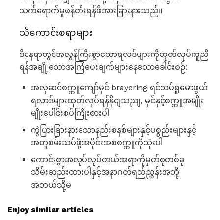
သက်ရောက်မှုဖန်တီးရန်ဖိအားခြားနားသည်။
သိကောင်းစရာများ
ဒီနေရာတွင်အလွန်ကြီးစွာသောရလဒ်များကိုထုတ်လုပ်ကူညီ
ရန်အချို့သောအကြံပေးချက်များနေသောခေါင်းစဉ်:
အလှဆင်စက္ကူကျော်မှင် brayering ရင်သပ်ရှုမောဖွယ်
ရလာဒ်များထုတ်လုပ်ရန်နိုငျသညျ, မှင်နှင့်စက္ကူအမျိုး
မျိုးပေါင်းစပ်ကြိုးစားပါ
ကွဲပြားခြားနားသောနည်းစနစ်များနှင့်ပစ္စည်းများနှင့်
အတူစမ်းသပ်ဖို့အပိုင်းအစစက္ကူကိုသုံးပါ
ကောင်းစွာအလုပ်လုပ်တယ်အရာကိုမှတ်စုတစ်ခု
သိမ်းဆည်းထားပါနှင့်အနာဂတ်ရည်ညွှန်းအဘို့
အဘယ်သို့မ
Enjoy similar articles