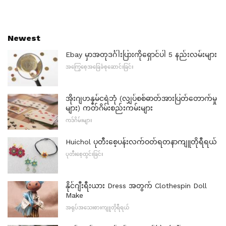
Newest
Ebay မှာအတုဒင်္ဂါးပြားကိုရှောင်ပါ 5 နည်းလမ်းများ
အကြွေစေ့အခြေခံစုဆောင်းခြင်း
အိုးဂျဟန္နမ်ငရဲဘုံ (လျှပ်စစ်ဓာတ်အားပြတ်တောက်မှု
များ) ကတ်ဂိမ်းစည်းကမ်းများ
ကဒ်ဂိမ်းများ
Huichol ပုတီးစေ့ပန်းလက်ဝတ်ရတနာကျူတိုရီရယ်
ပုတီးစေ့ထွင်းခြင်း
နိုင်ဂျီးရီးယား Dress အတွက် Clothespin Doll
Make
အရုပ်အသေးစားကျူတိုရီရယ်