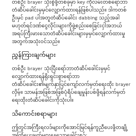
တစ်ဦး brayer သုံးစွဲဖို့တစ်ခုမှာ key ကိုလမ်းတစ်ရော်ဘာ
တံဆိပ်ခေါင်းမှမှင်လျှောက်ထားရန်ဖြစ်ပါသည်။ ဒါကတစ်
ဦးမှင် pad ပါအတူတံဆိပ်ခေါင်း dabbing သည့်အခါ
မဟုတ်ရင်ဒဏ်ငွေလိုင်းများကိုဖွဲ့စည်းစေခြင်းငှါအဘယ်
အရပ်ကြီးမားသောတံဆိပ်ခေါင်းများမှမှင်လျှောက်ထားမှု
အတွက်အသုံးဝင်သည်။
ညွှန်ကြားချက်များ
တစ်ဦး brayer သုံးပြီးရော်ဘာတံဆိပ်ခေါင်းမှမှင်
လျှောက်ထားရန်ရိုးရှင်းစွာရော်ဘာ
တံဆိပ်ခေါင်း၏မျက်နှာပြင်ကျော်လက်မှတ်ရေးထိုး brayer
လှိမ့်။ သာမန်အဖြစ်အဖြစ်ပုံရိပ်ချေမှုန်းပစ်ဖို့ရန်လက်မှတ်
ရေးထိုးတံဆိပ်ခေါင်းကိုသုံးပါ။
သိကောင်းစရာများ
ဤတွင်အကြီးရလဒ်များကိုအောင်မြင်ရန်ကူညီပေးဖို့တချို့
အကြံပေးချက်များနေသောခေါင်းစဉ်: