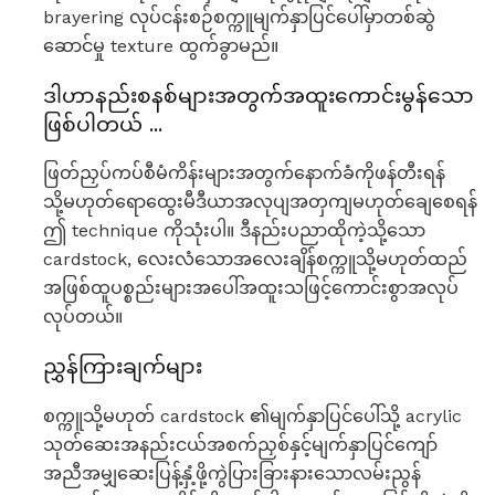
brayering လုပ်ငန်းစဉ်စက္ကူမျက်နှာပြင်ပေါ်မှာတစ်ဆွဲ
ဆောင်မှု texture ထွက်ခွာမည်။
ဒါဟာနည်းစနစ်များအတွက်အထူးကောင်းမွန်သော
ဖြစ်ပါတယ် ...
ဖြတ်ညှပ်ကပ်စီမံကိန်းများအတွက်နောက်ခံကိုဖန်တီးရန်
သို့မဟုတ်ရောထွေးမီဒီယာအလုပျအတှကျမဟုတ်ချေစေရန်
ဤ technique ကိုသုံးပါ။ ဒီနည်းပညာထိုကဲ့သို့သော
cardstock, လေးလံသောအလေးချိန်စက္ကူသို့မဟုတ်ထည်
အဖြစ်ထူပစ္စည်းများအပေါ်အထူးသဖြင့်ကောင်းစွာအလုပ်
လုပ်တယ်။
ညွှန်ကြားချက်များ
စက္ကူသို့မဟုတ် cardstock ၏မျက်နှာပြင်ပေါ်သို့ acrylic
သုတ်ဆေးအနည်းငယ်အစက်ညှစ်နှင့်မျက်နှာပြင်ကျော်
အညီအမျှဆေးပြန့်နှံ့ဖို့ကွဲပြားခြားနားသောလမ်းညွန်