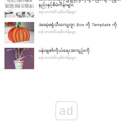
နည်းနှင့်စီမံကိန်းများ
ရော်ဘာတံဆိပ်ထုစီမံကိန်းများ
အခမဲ့ဖရုံသီးကျေးဇူး Box ကို Template ကို
ရော်ဘာတံဆိပ်ထုစီမံကိန်းများ
ပန်းဖျ၏ကိုယ်ရေးအကျဉ်းကို
ရော်ဘာတံဆိပ်ထုစီမံကိန်းများ
ad