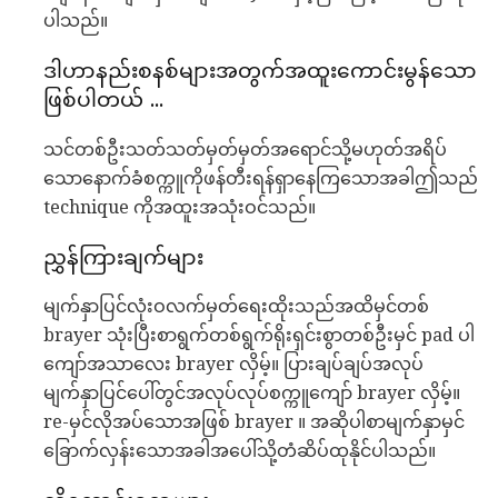
ပါသည်။
ဒါဟာနည်းစနစ်များအတွက်အထူးကောင်းမွန်သော
ဖြစ်ပါတယ် ...
သင်တစ်ဦးသတ်သတ်မှတ်မှတ်အရောင်သို့မဟုတ်အရိပ်
သောနောက်ခံစက္ကူကိုဖန်တီးရန်ရှာနေကြသောအခါဤသည်
technique ကိုအထူးအသုံးဝင်သည်။
ညွှန်ကြားချက်များ
မျက်နှာပြင်လုံးဝလက်မှတ်ရေးထိုးသည်အထိမှင်တစ်
brayer သုံးပြီးစာရွက်တစ်ရွက်ရိုးရှင်းစွာတစ်ဦးမှင် pad ပါ
ကျော်အသာလေး brayer လှိမ့်။ ပြားချပ်ချပ်အလုပ်
မျက်နှာပြင်ပေါ်တွင်အလုပ်လုပ်စက္ကူကျော် brayer လှိမ့်။
re-မှင်လိုအပ်သောအဖြစ် brayer ။ အဆိုပါစာမျက်နှာမှင်
ခြောက်လှန်းသောအခါအပေါ်သို့တံဆိပ်ထုနိုင်ပါသည်။