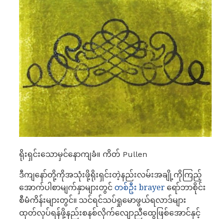
ရိုးရှင်းသောမှင်နောကျခံ။ ကိတ် Pullen
ဒီကျနော်တို့ကိုအသုံးဖို့ရိုးရှင်းတဲ့နည်းလမ်းအချို့ကိုကြည့်
အောက်ပါစာမျက်နှာများတွင်
တစ်ဦး brayer
ရော်ဘာစိုင်း
စီမံကိန်းများတွင်။ သင်ရင်သပ်ရှုမောဖွယ်ရလာဒ်များ
ထုတ်လုပ်ရန်ဖို့နည်းစနစ်လိုက်လျောညီထွေဖြစ်အောင်နှင့်