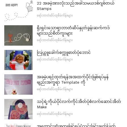
22 အခမဲ့အားလုံးသည်အခါသမယဒစ်ဂျစ်တယ်
Stamps
ရော်ဘာတံဆိပ်ထုစီမံကိန်းများ
ရိုးရှင်းသောရာဘာတံဆိပ်နှုတ်ခွန်းဆက်ကဒ်
များသည်စိတ်ကူးများ
ရော်ဘာတံဆိပ်ထုစီမံကိန်းများ
လြယ္ကူခေါက်စက္ကူဓာတ်ပုံဘောင်
ရော်ဘာတံဆိပ်ထုစီမံကိန်းများ
အခမဲ့ပရင့်ထုတ်ရန်အအထက်ပိုင်းဖြစ်ရပ်မှန်
ဗျည်းအက္ခရာ Template ကို
ရော်ဘာတံဆိပ်ထုစီမံကိန်းများ
သင့်ရဲ့ကိုယ်ပိုင်လက်ကိုင်အိတ်ပုံစံလက်ဆောင်အိတ်
Make
ရော်ဘာတံဆိပ်ထုစီမံကိန်းများ
အကောင်းဆုံးစက္ကူဖြင့်ရုပ်ပုံသွင်းခြင်းချက်ပြုတ်