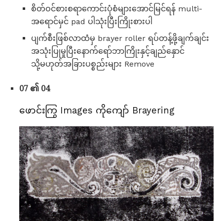
စိတ်ဝင်စားစရာကောင်းပုံစံများအောင်မြင်ရန် multi-
အရောင်မှင် pad ပါသုံးပြီးကြိုးစားပါ
ပျက်စီးဖြစ်လာထံမှ brayer roller ရပ်တန့်ဖို့ချက်ချင်း
အသုံးပြုမှုပြီးနောက်ရော်ဘာကြိုးနှင့်ချည်နှောင်
သို့မဟုတ်အခြားပစ္စည်းများ Remove
07 ၏ 04
ဖောင်းကြွ Images ကိုကျော် Brayering