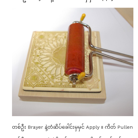
တစ်ဦး Brayer နဲ့တံဆိပ်ခေါင်းမှမှင် Apply ။ ကိတ် Pullen