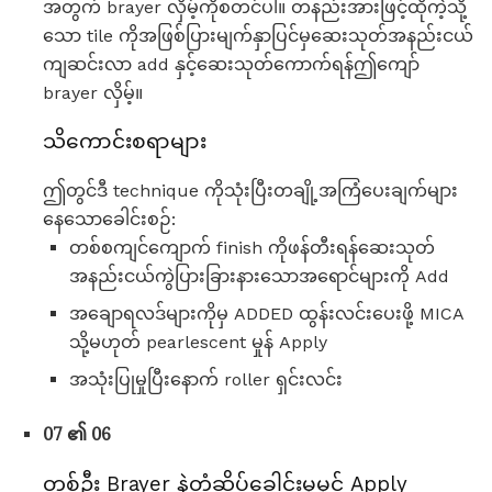
အတွက် brayer လှိမ့်ကိုစတင်ပါ။ တနည်းအားဖြင့်ထိုကဲ့သို့
သော tile ကိုအဖြစ်ပြားမျက်နှာပြင်မှဆေးသုတ်အနည်းငယ်
ကျဆင်းလာ add နှင့်ဆေးသုတ်ကောက်ရန်ဤကျော်
brayer လှိမ့်။
သိကောင်းစရာများ
ဤတွင်ဒီ technique ကိုသုံးပြီးတချို့အကြံပေးချက်များ
နေသောခေါင်းစဉ်:
တစ်စကျင်ကျောက် finish ကိုဖန်တီးရန်ဆေးသုတ်
အနည်းငယ်ကွဲပြားခြားနားသောအရောင်များကို Add
အချောရလဒ်များကိုမှ ADDED ထွန်းလင်းပေးဖို့ MICA
သို့မဟုတ် pearlescent မှုန် Apply
အသုံးပြုမှုပြီးနောက် roller ရှင်းလင်း
07 ၏ 06
တစ်ဦး Brayer နဲ့တံဆိပ်ခေါင်းမှမှင် Apply