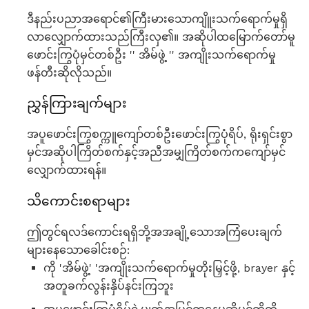
ဒီနည်းပညာအရောင်၏ကြီးမားသောကျိူးသက်ရောက်မှုရှိ
လာလျှောက်ထားသည်ကြီးလှ၏။ အဆိုပါထမြောက်တော်မူ
ဖောင်းကြွပုံမှင်တစ်ဦး '' အိမ်ဖွဲ့ '' အကျိုးသက်ရောက်မှု
ဖန်တီးဆိုလိုသည်။
ညွှန်ကြားချက်များ
အပူဖောင်းကြွစက္ကူကျော်တစ်ဦးဖောင်းကြွပုံရိပ်, ရိုးရှင်းစွာ
မှင်အဆိုပါကြိတ်စက်နှင့်အညီအမျှကြိတ်စက်ကကျော်မှင်
လျှောက်ထားရန်။
သိကောင်းစရာများ
ဤတွင်ရလဒ်ကောင်းရရှိဘို့အအချို့သောအကြံပေးချက်
များနေသောခေါင်းစဉ်:
ကို 'အိမ်ဖွဲ့' 'အကျိုးသက်ရောက်မှုတိုးမြှင့်ဖို့, brayer နှင့်
အတူခက်လွန်းနှိပ်နင်းကြဘူး