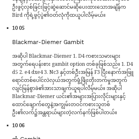
ဦးဖွင့်လှစ်ခြင်းဖြင့်ဆွဲဆောင်မဆိုပေးထားသောအချိန်က
Bird ကိုရဲ့ဖွင့်ပွဲ၏ဝတ်လုံကိုထယူပါလိမ့်မယ်။
10 05
Blackmar-Diemer Gambit
အဆိုပါ Blackmar-Diemer 1. D4 ကစားသမားများ
အတွက်ရေပန်းစား gambit option တစ်ခုဖြစ်သည်။ 1. D4
d5 2. e4 dxe4 3. Nc3 နှင့်တစ်ဦးအမြန် F3 ပြီးနောက်အဖြူ
ရောင်တစ်ပေါင်လဲလှယ်အတွက်ဖွံ့ဖြိုးတိုးတက်မှုအတွက်
လျင်မြန်စွာခဲ၏အားသာချက်ယူရပါလိမ့်မယ်။ အဆိုပါ
Blackmar-Diemer ယင်း၏အများအပြားလိုင်းများနှင့်
ထောင်ချောက်တွေနဲ့အကျွမ်းတဝင်ကစားသူတစ်
ဦး၏လက်၌အန္တရာယ်များတဲ့လက်နက်ဖြစ်ပါတယ်။
10 06