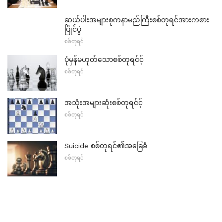
ဆယ်ပါးအများစုကနာမည်ကြီးစစ်တုရင်အားကစား
ပြိုင်ပွဲ
စစ်တုရင်
ပုံမှန်မဟုတ်သောစစ်တုရင်င့်
စစ်တုရင်
အသုံးအများဆုံးစစ်တုရင်င့်
စစ်တုရင်
Suicide စစ်တုရင်၏အခြေခံ
စစ်တုရင်