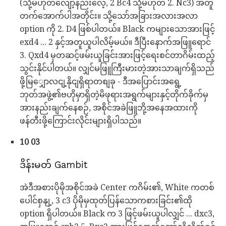
(သို့မဟုတ်လျော့နည်းလေ့, 2 Bc4 သို့မဟုတ် 2. Nc3) အတူ
တက်အောက်ပါအတိုင်း။ သို့သော်အခြားအလားအလာ
option ကို 2. D4 ဖြစ်ပါတယ်။ Black ကများသောအားဖြင့်
exd4 ... 2 နှင့်အတူယူပါလိမ့်မယ်။ ဒီပြီးနောက်အဖြူရောင်
3. Qxd4 မှတဆင့်ဖမ်းယူခြင်းအားဖြင့်ရေးစင်တာဂိမ်းထည့်
သွင်းနိုင်ပါတယ်။ လျှင်မဖြူကြီးမားတဲ့အားသာချက်ရှိသည်
ဖို့မြျှောလငျ့နိုငျရှိရာတစျခု - ဒီအပြောင်းအရွေ့
ဘုတ်အဖွဲ့၏ဗဟိုမှာရှိတဲ့မိဖုရားအရွက်များနှင့်တိုက်ခိုက်မှ
အားနည်းချက်နေစဉ်, အစိုင်အခဲဖြူဘို့အနေအထားကို
ဖန်တီးဖို့ကြောင်းလိုင်းများရှိပါသည်။
10 03
ဒိန်းမတ် Gambit
အဲဒီအစားပိုမိုအစိုင်အခဲ Center ကဂိမ်း၏, White ကတစ်
ပေါင်စှနျ့, 3 c3 ပိုမိုမှထုတ်ပြန်သောကစားခြင်း၏ထို
option ရှိပါတယ်။ Black က 3 ဖြင့်ဖမ်းယူပါလျှင် ... dxc3,