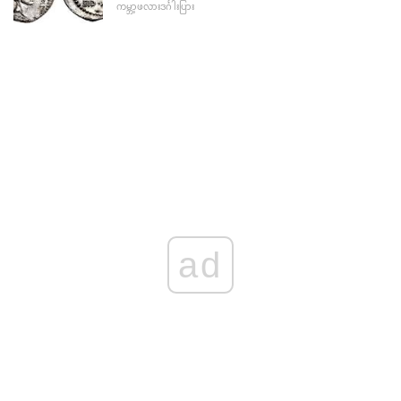
ကမ္ဘာ့ဖလားဒင်္ဂါးပြား
ad