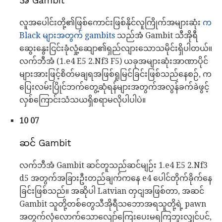
အံ Gambit
လူအပေါင်းတို့၏ဖြစ်ကောင်းဖြစ်နိုင်လူကြိုက်အများဆုံး
က
Black များအတွက် gambits
သည်အံ Gambit သီအိုရီ
ဆွေးနွေးငြင်းခုံလှုံ့ဆျော၏ရှည်လျားသောသမိုင်းရှိပါတယ်။
လက်ဘီအံ (1.e4 E5 2.Nf3 F5) ယခုအများဆုံးအာဏာပိုင်
များအားဖြင့်စိတ်မချရအဖြစ်ရှုမြင်ခြင်းဖြစ်သည်နေစဉ်, က
ပြေးလမ်းပြိုင်ဘက်တွေ့ဆုံရန်များအတွက်အလွန်ခက်ခဲဖွင့်
လှစ်ကြောင်းသံသယရှိစရာမလိုပါပါပဲ။
10 07
ဆင် Gambit
လက်ဘီအံ Gambit ဆင်တူသည်ဆင်မျဉ်း 1.e4 E5 2.Nf3
d5 အတွက်အခြားဦးတည်ချက်ကနေ e4 ပေါင်တိုက်ခိုက်နေ
ခြင်းဖြစ်သည်။ အဆိုပါ Latvian တှငျအဖြစ်တာ, အဆင်
Gambit သူတို့တစ်တွေသီအိုရီသဘောအရသူတို့ရဲ့ pawn
အတွက်လုံလောက်သောလျော်ကြေးပေးမရကြဘူးလျှင်ပင်,