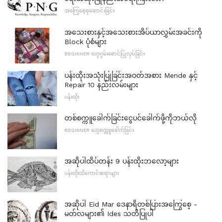
အကြွေစေ့စုဆောင်းခြင်း
အသေးစားနှင့်အသေးစားအိပ်ယာလွှမ်းအခင်းကို
Block ပုံစံများ
BEGINNER တွေဂွမ်းစောင်ပြုလုပ်ခြင်း
ပန်းထိုးအသုံးပြုခြင်းအဝတ်အစား Mende နှင့်
Repair 10 နည်းလမ်းများ
ပန်းထိုး
တစ်စက္ကူခေါက်ခြင်းငွေပင်ခေါက်ဖို့ကိုဘယ်လို
BEGINNER တွေစက္ကူခေါက်ခြင်း
အဆိုပါထိပ်တန်း 9 ပန်းထိုးဘလော့များ
ပန်းထိုးသိကောင်းစရာများ
အဆိုပါ Eid Mar ဒေနာရိတစ်ပြားအကြွေစေ့ -
မတ်လများ၏ Ides သတိပြုပါ