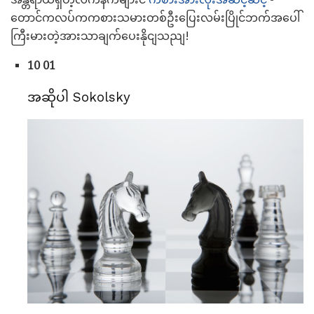
တောင်ကလပ်ကကစားသမားတစ်ဦးပြေးလမ်းပြိုင်ဘက်အပေါ်
ကြီးမားတဲ့အားသာချက်ပေးနိုငျသညျ!
10 01
အဆိုပါ Sokolsky