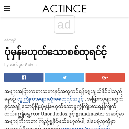
ad
စစ်တုရင်
ပုံမှန်မဟုတ်သောစစ်တုရင်င့်
by အက်ဒွပ် Scimia
အများအပြားကစားသမားနှင့်အတူကပ်ရန်ရွေးချယ်နိုင်ပါသည်
နေစဉ်
လူကြိုက်အများဆုံးစစ်တုရင်အဖွင့်
, အခြားသူများထွက်
နှင့်အချို့သောပိုပြီးပုံမှန်မဟုတ်သောမူကွဲကြိုးစားရန်ကြိုက်
တယ်။ ဤရွေ့ကား Unorthodox ဖွင့် grandmaster အဆင့်မှာ
အများကြီးကစားကြည့်ရှုနိုင်မည်မဟုတ်ပါ, ဒါပေမဲ့သူတို့မှာ
အန္တရာယ်ရှိတဲ့လက်နက်များင်
ကစားအားလုံးအဆင့်ဆင့်
-