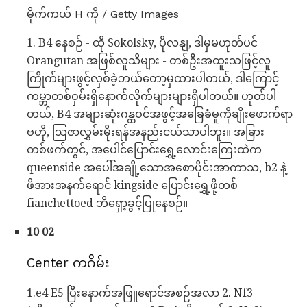
မိုက်ကယ် H ကို / Getty Images
1. B4 နေစဉ် - ထို Sokolsky, ပိုလနျ, ဒါမှမဟုတ်ပင်
Orangutan အဖြစ်လူသိများ - တစ်ဦးအထူးသဖြင့်လူ
ကြိုက်များဖွင့်လှစ်ခဲ့ဘယ်တော့မှထားပါတယ်, ဒါကြောင့်
ကမ္ဘာတစ်ဝှမ်းရှိနောက်လိုက်များများရှိပါတယ်။ ဟုတ်ပါ
တယ်, B4 အများဆုံးဂန္ထဝင်အဖွင့်အခြေခံမူကိုချိုးဖောက်ရာ
ဗဟို, သြဇာလွှမ်းမိုးရန်အနည်းငယ်သာပါဘူး။ အခြား
တစ်ဖက်တွင်, အပေါင်ပြောင်းရွှေ့လောင်းကြေးထဲက
queenside အပေါ်အချို့သောအစောပိုင်းအာကာသ, b2 နဲ့
ဖိအားအနက်ရောင် kingside ပြောင်းရွှေ့ဖို့တစ်
fianchettoed ဘိရှော့ခွင့်ပြုနေစဉ်။
10 02
Center ကဂိမ်း
1.e4 E5 ပြီးနောက်အဖြူရောင်အစဉ်အလာ 2. Nf3