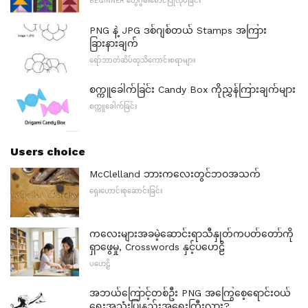
BEGINNER တွေဂွမ်းစောင်ပြုလုပ်ခြင်း
PNG နဲ့ JPG ဒစ်ဂျစ်တယ် Stamps အကြား
ခြားနားချက်
ရော်ဘာတံဆိပ်ထုသိကောင်းစရာများ
စက္ကူခေါက်ခြင်း Candy Box ကိုညွှန်ကြားချက်များ
စက္ကူခေါက်ခြင်း
Users choice
McClelland ဘားကလေးတွင်ဘဝအသက်
ရှေးဟောင်းစုဆောင်းခြင်း
ကလေးများအခမဲ့ဆောင်းရာသီနှုတ်ကပတ်တော်ကို
ရှာဖွေမှု, Crosswords နှင့်ပဟေဠိ
ပဟေဠိ
အဘယ်ကြောင့်တစ်ဦး PNG အကြွေစေ့ရောင်းဝယ်
ရေးအသုံးပြုနည်းအရေးကြီးလား?