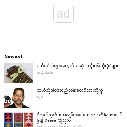
ad
Newest
ပုတီးအိတ်များအတွက်အခမဲ့ဇာထိုးပန်းထိုးပုံစံများ
ဇာထိုးပန်းထိုး
ဘယ်လိုဒါဝိဒ်သည်လိန်းလေဝိသားတို့ကို
မျှော
ဒီလွယ်ကူအိပ်ယာလွှမ်းအခင်း Block ကိုစံနမူနာချုပ်
မှပျံ Geese ကိုသုံးပါ