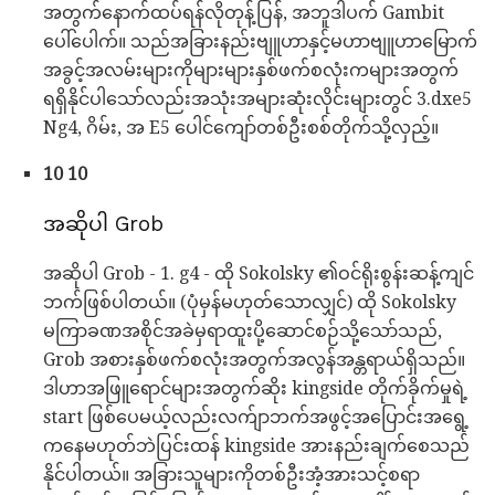
အတွက်နောက်ထပ်ရန်လိုတုန့်ပြန်, အဘူဒါပက် Gambit
ပေါ်ပေါက်။ သည်အခြားနည်းဗျူဟာနှင့်မဟာဗျူဟာမြောက်
အခွင့်အလမ်းများကိုများများနှစ်ဖက်စလုံးကများအတွက်
ရရှိနိုင်ပါသော်လည်းအသုံးအများဆုံးလိုင်းများတွင် 3.dxe5
Ng4, ဂိမ်း, အ E5 ပေါင်ကျော်တစ်ဦးစစ်တိုက်သို့လှည့်။
10 10
အဆိုပါ Grob
အဆိုပါ Grob - 1. g4 - ထို Sokolsky ၏ဝင်ရိုးစွန်းဆန့်ကျင်
ဘက်ဖြစ်ပါတယ်။ (ပုံမှန်မဟုတ်သောလျှင်) ထို Sokolsky
မကြာခဏအစိုင်အခဲမှရာထူးပို့ဆောင်စဉ်သို့သော်သည်,
Grob အစားနှစ်ဖက်စလုံးအတွက်အလွန်အန္တရာယ်ရှိသည်။
ဒါဟာအဖြူရောင်များအတွက်ဆိုး kingside တိုက်ခိုက်မှုရဲ့
start ဖြစ်ပေမယ့်လည်းလက်ျာဘက်အဖွင့်အပြောင်းအရွေ့
ကနေမဟုတ်ဘဲပြင်းထန် kingside အားနည်းချက်စေသည်
နိုင်ပါတယ်။ အခြားသူများကိုတစ်ဦးအံ့အားသင့်စရာ