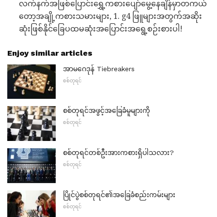
လက်နက်အဖြစ်ပြောင်းရွှေ့ကစားပျော်မွေ့နေချိန်မှာတကယ်
တော့အချို့ကစားသမားများ, 1. g4 ဖြူများအတွက်အဆိုး
ဆုံးဖြစ်နိုင်ခြေပထမဆုံးအပြောင်းအရွေ့စဉ်းစားပါ!
Enjoy similar articles
အာမဂေဒုန် Tiebreakers
စစ်တုရင်
စစ်တုရင်အဖွင့်အခြေခံမူများကို
စစ်တုရင်
စစ်တုရင်တစ်ဦးအားကစားရှိပါသလား?
စစ်တုရင်
ပြိုင်ပွဲစစ်တုရင်၏အခြေခံစည်းကမ်းများ
စစ်တုရင်