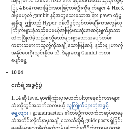
အဖြူရောင် cxb2 5. Bxc2 အားဖြင့်နောက်တော်သို့လိုက်ခွင့်
ပြု, 4 Bc4 ကစားခြင်းအားဖြင့်တစ်ဦးကိုချက်ချင်း 4. Nxc3,
ဒါမှမဟုတ် gambit နှင့်အတူသေးသောအခြား pawn တုံ့ပွ
နျနိုငျ! ဤသည် Hyper-ရန်လိုဖွင့်လှစ်တစ်ချိန်ကအလွန်လူ
ကြိုက်များခဲ့သည်ပေမယ့်အမြင့်မားဆုံးအဆင့်မျက်နှာသာ
ထဲကပြိုလဲခဲ့သည်။ သို့သော်များစွာသောအပျော်တမ်း
ကစားသမားကသူတို့ကိုအချို့သောမြန်ဆန်, နည်းဗျူဟာကို
အနိုင်ပေးဂိုးသွင်းနိုင်မ သိ. ဒိနျးမတျ Gambit ကစား
ပျော်မွေ့။
10 04
ငှက်ရဲ့အဖွင့်ပွဲ
1. f4 ဆို level မှာ၏ကြားဖူးမဟုတ်ပါဘူးနေစဉ်ကအများ
ဆုံးတို့တွင်အဆက်ဆက်မယ့်
လူကြိုက်များတဲ့အဖွင့်
ရွေ့လျား
။ grandmasters ၏တစ်ဦးကလက်တဆုပ်စာနေ
ဆဲအတိုင်းလိုက်နာမှအချို့သောသီအိုရီ guideposts ရှိခြင်း
နေချိန်မှာသောရိုက်နှက်လမ်းကြောင်းကိုပိတ်ထားမယ့်တစ်