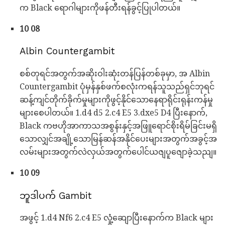
က Black ရောဂါများကိုဖန်တီးရန်ခွင့်ပြုပါတယ်။
10 08
Albin Countergambit
စစ်တုရင်အတွက်အဆိုးဝါးဆုံးတန်ပြန်တစ်ခုမှာ, အ Albin
Countergambit ပုံမှန်နှစ်ဖက်စလုံးကရန်သူသည်ရှင်ဘုရင်
ဆန့်ကျင်တိုက်ခိုက်မှုများကိုဖွင့်နိုင်သောနေရာရိုင်းရုန်းကန်မှု
များစေပါတယ်။ 1.d4 d5 2.c4 E5 3.dxe5 D4 ပြီးနောက်,
Black ကဗဟိုအာကာသအစွန်းနှင့်အဖြူရောင်စိုးရိမ်ခြင်းမရှိ
သောလျှင်အချို့သောမြန်ဆန်အနိုင်ပေးများအတွက်အခွင့်အ
လမ်းများအတွက်လဲလှယ်အတွက်ပေါင်ယဇျပူဇျောခဲ့သညျ။
10 09
ဘူဒါပက် Gambit
အဖွင့် 1.d4 Nf6 2.c4 E5 လှုံ့ဆျောပြီးနောက်က Black များ