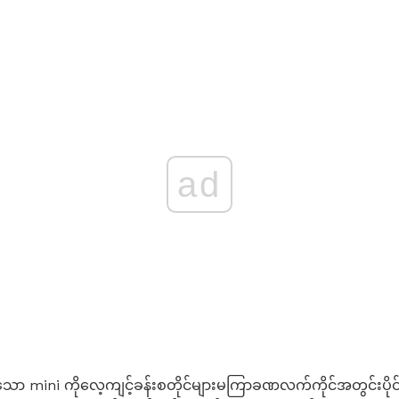
ad
င်းသော mini ကိုလေ့ကျင့်ခန်းစတိုင်များမကြာခဏလက်ကိုင်အတွင်းပိုင်