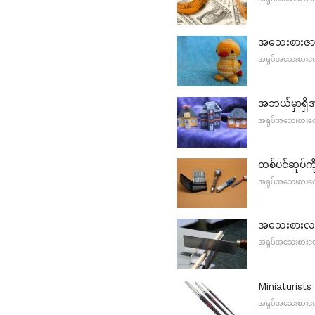
အသေးစားဇာထို
အရုပ်အသေးစားထော
အဘယ်မှာရှိအ
အရုပ်အသေးစားထော
တစ်ပင်ဆုပ်ကိ
အရုပ်အသေးစားထော
အသေးစားလက်သ
အရုပ်အသေးစားထော
Miniaturists
အရုပ်အသေးစားထော