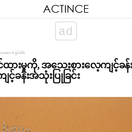
ad
ေးစား & ရုပ်အိမ်
င်ထားမှုကို, အသေးစားလေ့ကျင့်ခန်း
င့်ခန်းအသုံးပြုခြင်း