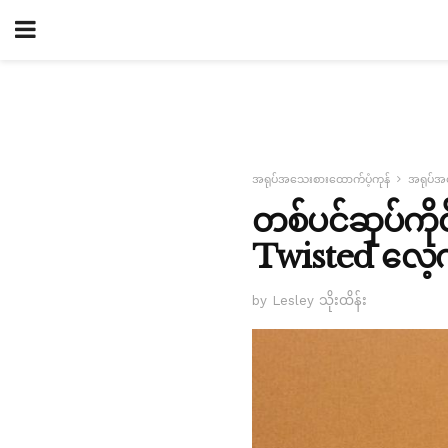
အရုပ်အသေးစားထောက်ပံ့ကုန်
အရုပ်အသ
တစ်ပင်ဆုပ်ကို
Twisted လေ့ကျ
by Lesley သိုးထိန်း