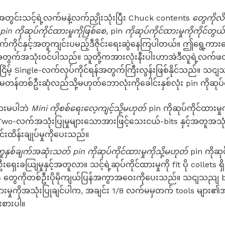
င်းသင့်ရဲ့လက်မနဲ့လက်ညှိုးသုံးပြီး Chuck contents
တွေကိုလိမ
pin ကိုဆုပ်ကိုင်ထားမှုကိုဖြစ်စေ,
pin
ကိုဆုပ်ကိုင်ထားမှုကိုကိုင်တွ
လက်ကိုင်နှင့်အတူကျင်းပမည့်ဒီဇိုင်းရေးဆွဲနေကြပါတယ်။ ဤရွေ့ကား
ားအတွက်အသုံးဝင်ပါသည်။ သူတို့ကအားလုံးနီးပါးဟာအဲဒီလူရဲ့လက်ဖဝါး 
ြိမ့် Single-လက်လုပ်ကိုင်ရန်အတွက်ကြီးလွန်းဖြစ်နိုင်သည်။ သ
်တစ်ဦးဆုံလည်သို့မဟုတ်ဘောလုံးကိုခေါင်းနှစ်လုံး pin ကိုဆုပ်ကိ
ျားမပါဘဲ
Mini ကိုစစ်ရေးလေ့ကျင့်သို့မဟုတ်
pin ကိုဆုပ်ကိုင်ထားမှု
Two-လက်အသုံးပြုမှုများသောအားဖြင့်သေးငယ်-bits နှင့်အတူအသုံ
်းထိန်းချုပ်မှုကိုပေးသည်။
တူနှစ်ချက်အဆုံးသတ် pin ကိုဆုပ်ကိုင်ထားမှုကိုသို့မဟုတ်
pin ကိုဆုပ်
ရှေးခယျြမှုနှင့်အတူလာ။ သင့်ရဲ့ဆုပ်ကိုင်ထားမှုကို fit ပို collets ရှိ
 တွေကိုတစ်ဦးပိုမိုကျယ်ပြန်အကွာအဝေးကိုပေးသည်။ သငျသညျ burs
ားမှုကိုအသုံးပြုချင်ပါက, အချင်း 1/8 လက်မမှတက် tools များ၏အသုံး
းစားပါ။