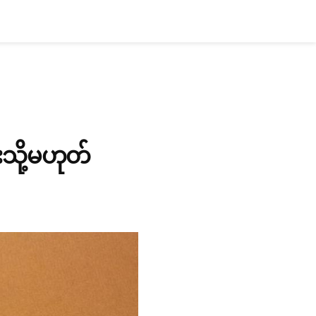
သို့မဟုတ်