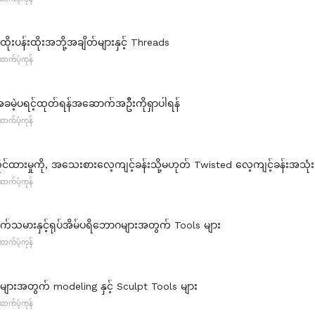
းပန်းထိုးအဘို့အချိတ်များနှင့် Threads
က်ပံ့ကုန်
ခမဲ့ပရင့်ထုတ်ရန်အဆောက်အဦးကိုရှာပါရန်
က်ပံ့ကုန်
ုင်ထားမှုကို, အသေးစားလေ့ကျင့်ခန်းသို့မဟုတ် Twisted လေ့ကျင့်ခန်းအသုံးပ
က်ပံ့ကုန်
မားနှင့်ရုပ်အိမ်ပရိဘောဂများအတွက် Tools များ
က်ပံ့ကုန်
 များအတွက် modeling နှင့် Sculpt Tools များ
က်ပံ့ကုန်