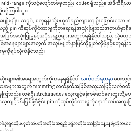
Mid-range ကိုသင့်လျော်တစ်ခုတည်း collet ရှိသည်။ အဲဒီကိရိယာမျိုး
ကိုမရှိကြပါဘူး။
ာအမျိုးမျိုး။ ဆဋ္ဌဂံ, စတုရန်းသို့မဟုတ်ရှည်လျားကျဉ်းမြောင်းသော pin
့ pin ကိုဆုပ်ကိုင်ထားမှုကိုစာရေးရန်အသုံးပြုသည်အဘယ်မှာရှိဓ
ဖြစ်အသုံးပြုမှုနှင့်အပိုအရှည်များအတွက်ရရှိနိုင်ပါသည်, သို့မဟုတ
နေများများအတွက် အလုပ်မျက်နှာပြင်ကိုချွတ်လှိမ့်နှင့်စတုရန်းသို
းမှုကိုရပ်လိုက်နိုင်သည်။
င့်ဆိုးများ၏အရေအတွက်ကိုကနေရရှိနိုင်ပါ
လက်ဝတ်ရတနာ
ပေးသွင်း
်ရတနာများအတွက် mounting လက်နက်အဖြစ်အထူးသဖြင့်လက်ဝတ်ရ
ကြသည်။ တစ်ဦး Archimedes လေ့ကျင့်ခန်းစစ်ဆင်ရေးတူးသို့မ
့်ခန်းဖြစ်ဖို့ဒီဇိုင်း pin ကိုဆုပ်ကိုင်ထားမှုကိုနောက်ထပ်အထူးပြ
်ခိုးရှင်သို့မဟုတ်တိပ်ကိုအတိုင်းအရှည်မရှိဘဲတိုင်းတာခြင်းခန့်မှန်းဖို့ကိုဘယ်လ
က်ပံ့ကုန်