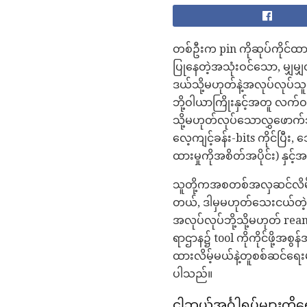
တစ်ဦးက pin ကိုဆုပ်ကိုင်ထာ
ပြုနေတဲ့အသုံးဝင်သော, မျှ
ဒယ်သို့မဟုတ်နဲ့အလုပ်လု
ဘို့ဝါယာကြိုးနှင့်အတူ လ
သို့မဟုတ်လုပ်သောလွှဖောက်ဘိ
လေ့ကျင့်ခန်း-bits ကိုင်ပြီ
ထားမှုကိုအစိတ်အပိုင်း) နှင
သူတို့ကအစတစ်အလှဆင်လိမ်ဝါယ
တယ်, ဒါမှမဟုတ်သေးငယ်တဲ့စိ
အလုပ်လုပ်ဘို့သို့မဟုတ် ream
ရာဌာန၌ tool ကိုကိုင်ဖို့အစ
ထားလိမ့်မယ်နဲ့တူစစ်ဆင်ရေးမ
ပါသည်။
ငါဘယ်အင်္ဂါရပ်များကိ