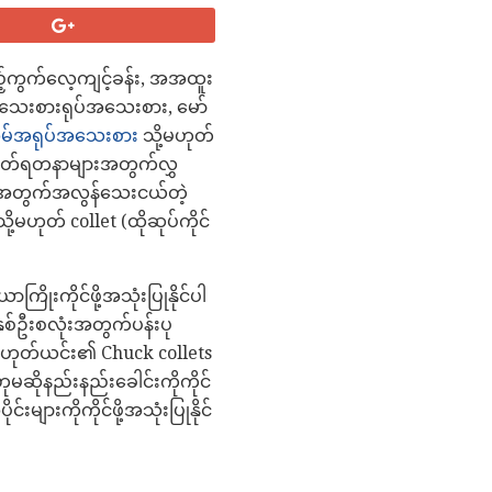
ည့်ကွက်လေ့ကျင့်ခန်း, အအထူး
ေးစားရုပ်အသေးစား, မော်
အိမ်အရုပ်အသေးစား
သို့မဟုတ်
်ဝတ်ရတနာများအတွက်လွှ
lets အတွက်အလွန်သေးငယ်တဲ့
့မဟုတ် collet (ထိုဆုပ်ကိုင်
းကိုင်ဖို့အသုံးပြုနိုင်ပါ
ှစ်ဦးစလုံးအတွက်ပန်းပု
ို့မဟုတ်ယင်း၏ Chuck collets
ုမဆိုနည်းနည်းခေါင်းကိုကိုင်
ားကိုကိုင်ဖို့အသုံးပြုနိုင်