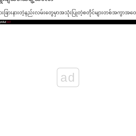
ဲပြားခြားနားတဲ့နည်းလမ်းတွေမှာအသုံးပြုတဲ့စတိုင်များတစ်အက
ad