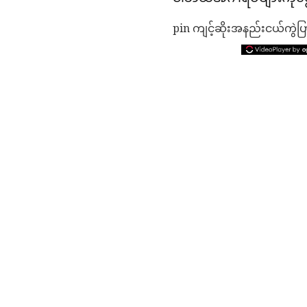
pin ကျင့်ဆိုးအနည်းငယ်ကွ