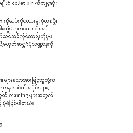
စုံ collet pin ကိုကျင့်ဆိုး
 ကိုဆုပ်ကိုင်ထားမှုကိုတစ်ဦး
ါးသို့မဟုတ်ဆေးထိုးအပ်
်သင်ဆုပ်ကိုင်ထားမှုကိုမှမ
့မဟုတ်ဆဋ္ဌဂံပုံသဏ္ဍာန်ကို
။ များသောအားဖြင့်သူတို့က
တနာအစိတ်အပိုင်းများ,
ဟုတ် reaming များအတွက်
ုပုံစံဖြစ်ပါတယ်။
ို