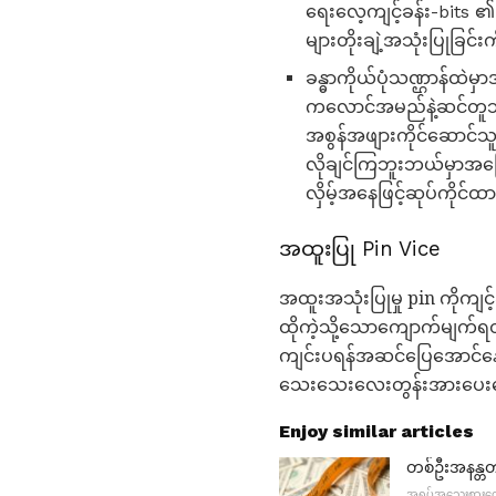
ရေးလေ့ကျင့်ခန်း-bits ၏ 
များတိုးချဲ့အသုံးပြုခြင်း
ခန္ဓာကိုယ်ပုံသဏ္ဌာန်ထဲမှ
ကလောင်အမည်နဲ့ဆင်တူသည်
အစွန်အဖျားကိုင်ဆောင်သူအ
လိုချင်ကြဘူးဘယ်မှာအခြေအ
လှိမ့်အနေဖြင့်ဆုပ်ကိုင်ထာ
အထူးပြု Pin Vice
အထူးအသုံးပြုမှု pin ကိုကျ
ထိုကဲ့သို့သောကျောက်မျက
ကျင်းပရန်အဆင်ပြေအောင်နေ
သေးသေးလေးတွန်းအားပေးလေ့ကျင
Enjoy similar articles
တစ်ဦးအနန္တတန
အရုပ်အသေးစားထော