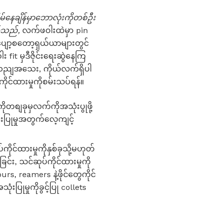
်နေချိန်မှာဘောလုံးကိုတစ်ဦး
ယ်သည်,
လက်ဖဝါးထဲမှာ pin
ပျော့စတော့ရှယ်ယာများတွင်
fit မှဒီဇိုင်းရေးဆွဲနေကြ
ငျသညျအသေး, ကိုယ်လက်ရှိပါ
ုင်ထားမှုကိုစမ်းသပ်ရန်။
ကိုတစျခုမှလက်ကိုအသုံးပွုဖို့
းပြုမှုအတွက်လေ့ကျင့်
ကိုင်ထားမှုကိုနှစ်ခုသို့မဟုတ်
ခြင်း, သင်ဆုပ်ကိုင်ထားမှုကို
, reamers နဲ့ဖိုင်တွေကိုင်
ပြုမှုကိုခွင့်ပြု collets