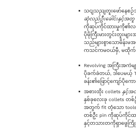
သငျသညျတူးဖော်နေစဉ်အတွ
ဆုံလည်ဦးခေါင်းနှင့်အတူ 
ကိုဆုပ်ကိုင်ထားမှုကို၏
ပိုမိုကြီးမားတွင်းတူးမျ
သည်များစွာသောမိန်းမအင
ကသင်ကမဝယ်မှီ, မထိုက်မတန
Revolving အကြီးအကဲမ
ပိုခက်ခဲတယ်, ဒါပေမယ့် 
ခန်း၏ဖြောင့်ကျော်ပိုကောင
အစားထိုး collets
နှင့်အ
နှစ်ခုလေးခု collets တစ်ဦး
အတွက် fit တံ့သော tools
တစ်ဦး pin ကိုဆုပ်ကိုင်ထ
နှင့်တသားတကိုရှာဖွေကြို