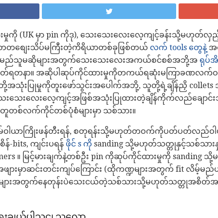
းမှုကို (UK မှာ pin ကိုဒု), သေးသေးလေးလေ့ကျင့်ခန်းသို့မဟုတ်လှ
မျှတတစျေးသိပ်မကြီးတဲ့ကိရိယာတစ်ခုဖြစ်တယ်
လက် tools တွေနဲ့
အသ
ပ်သူမည်သူမဆိုများအတွက်သေးသေးလေးအကယ်စင်စစ်အဘို့အ
ရုပ်
က်ဝတ်ရတနာ။ အဆိုပါဆုပ်ကိုင်ထားမှုကိုတကယ်ရဆုံးမကြာခဏလက
ု့အသုံးပြုမှုကိုတူးဖော်သွင်းအပေါက်အဘို့, သူတို့ရဲ့ချိန်ညှိ col
း, သေးသေးလေးလေ့ကျင့်အဖြစ်အသုံးပြုထားတဲ့ချိန်ကိုက်လည်ချောင်းသို
့်အတူတစ်လက်ကိုင်တစ်ပုံစံများမှာ သစ်သား။
ာကြိုးဖန်တီးရန်, စတုရန်းသို့မဟုတ်တဝက်ကိုပတ်ပတ်လည်ဝါယာကြို
န်-bits, ကျင်းပရန်
ဖိုင်
s ကို
sanding သို့မဟုတ်သတ္တုနှင့်သစ်သားန
ers ။ မြင့်မားချက်နဲ့တစ်ဦး pin ကိုဆုပ်ကိုင်ထားမှုကို sanding သ
ွန်အဖျားမှာဆင်းတင်းကျပ်ကြောင်း (ထိုကဏ္ဍများအတွက် fit လိမ့်မည်ဟ
ျားအတွက်နေတုန်းပဲသေးငယ်တဲ့သစ်သားသို့မဟုတ်သတ္တုအစိတ်အပိုင်းမျ
ုရွေးချယ်ပါသငျ့သလော