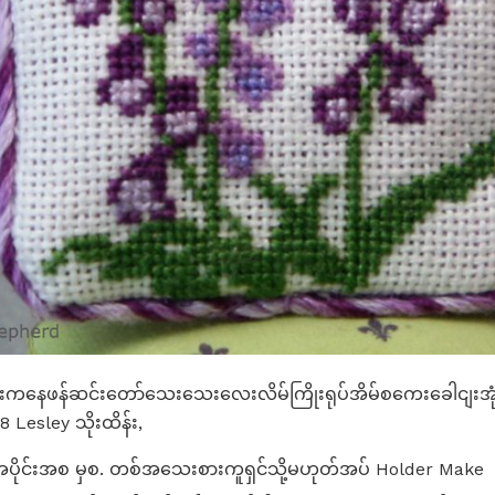
ျားကနေဖန်ဆင်းတော်သေးသေးလေးလိမ်ကြိုးရုပ်အိမ်စကေးခေါငျးအု
8 Lesley သိုးထိန်း,
ပိုင်းအစ မှစ. တစ်အသေးစားကူရှင်သို့မဟုတ်အပ် Holder Make