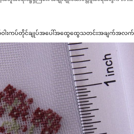
လက်ဝါးကပ်တိုင်ချုပ်အပေါ်အထွေထွေသတင်းအချက်အလက်