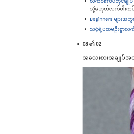
လက်ဝါးကပ်တိုင်ချုပ်
သို့မဟုတ်လက်ဝါးကပ်တ
Beginners များအတွ
သင့်ရဲ့ပထမဦးစွာလက်
08 ၏ 02
အသေးစားအချုပ်အလုပ