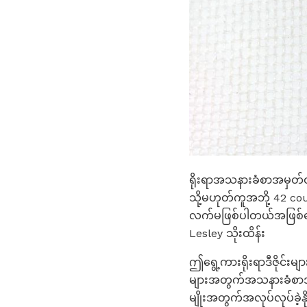
ရိုးရာအသနားခံစာအမှတ်ထ
သို့မဟုတ်ကူအဘို့ 42 co
လက်မဖြစ်ပါတယ်အဖြစ်ကောင
Lesley သိုးထိန်း
ဤရွေ့ကားရိုးရာဒီဇိုင်းမျ
များအတွက်အသနားခံစာအခ
မျိုးအတွက်အလုပ်လုပ်ခဲ့