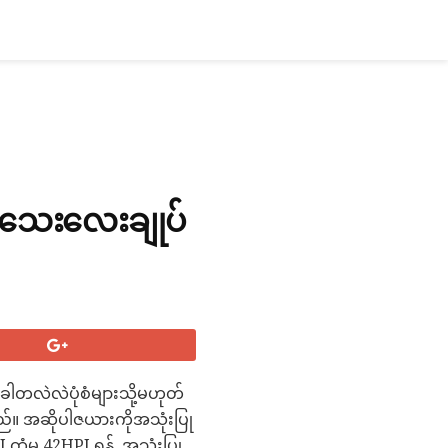
ေးသေးလေးချုပ်
လဲလဲပုံစံများသို့မဟုတ်
ိသည်။ အဆိုပါဇယားကိုအသုံးပြု
ထံမှ 42HPI ရန်, အသုံးပြု