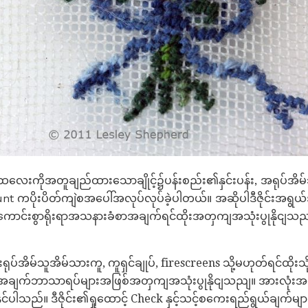
လေးကိုအတူချည်ထားသောချိုင့်၌ပန်းစည်း၏နှင်းပန်း, အရုပ်အိမ်သ
unt ကပိုးပိတ်ကျဲစအပေါ်အလုပ်လုပ်ခဲ့ပါတယ်။ အဆိုပါဒီဇိုင်းအရွ
်းစွာရိုးရာအသနားခံစာအချက်ရင်ထိုးအတှကျအသုံးပွုနိုငျသညျ။ ဓာတ
ားရုပ်အိမ်သူအိမ်သားကူ, ကူရှင်ချုပ်, firescreens သို့မဟုတ်ရင်ထို
ျက်ဘာသာရပ်များအဖြစ်အတှကျအသုံးပွုနိုငျသညျ။ အားလုံးအရွ
နိုင်ပါသည်။ ဒီဇိုင်း၏ရှုထောင့် Check နှင့်သင့်စကေးရည်ရွယ်ချက