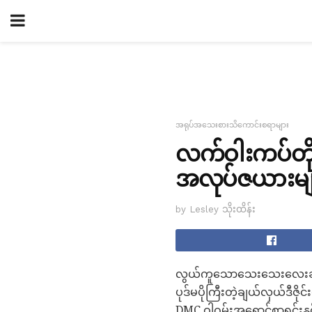
အရုပ်အသေးစားသိကောင်းစရာများ
လက်ဝါးကပ်တို
အလုပ်ဇယားမျ
by Lesley သိုးထိန်း
လွယ်ကူသောသေးသေးလေးချယ်
ပုဒ်မပိုကြီးတဲ့ချယ်လှယ်ဒီဇိ
DMC ဝါဂွမ်းအရောင်စာရင်းန