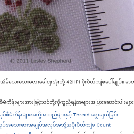
ိမ်သေးသေးလေးခေါငျးအုံးဘို့ 42HPI ပိုးပိတ်ကျဲစပေါ်ချုပ်။ ဓာတ်ပ
ကိန်းများအားဖြင့်သင်တို့ကိုကူညီရန်အများအပြားဆောင်းပါးများ
ီမံကိန်းများအဘို့အထည်များနှင့် Thread ရွေးချယ်ခြင်း
ပ်လုပ်အသေးစားအချုပ်အလုပ်အဘို့အပိုးပိတ်ကျဲစ Count