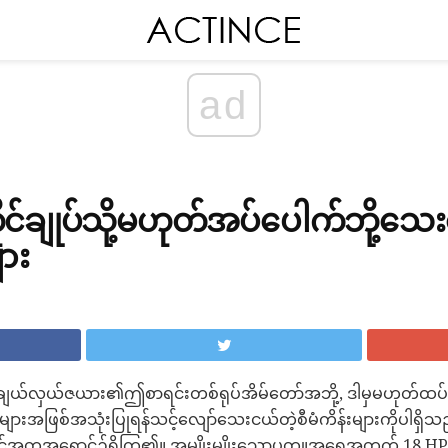
ad
င်ချုပ်သို့မဟုတ်အပ်ပေါက်ဘို့သ
ား
လှယ်ဇယား၏ဤစာရင်းတစ်ရုပ်အိမ်တော်အဘို့, ဒါမှမဟုတ်ထပ်ခါတ
ုင်းများအဖြစ်အသုံးပြုရန်သင့်လျော်သေးငယ်တဲ့စီမံကိန်းများကိုပါရှ
ှင့်အတူအရောင်၌ရှိကြ၏။ အမျိုးမျိုးသောပတ္တူအရေအတွက် 18 HPI 