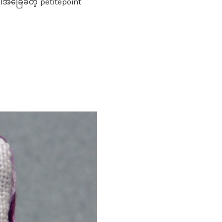
ခြေခံတဲ့ petitepoint