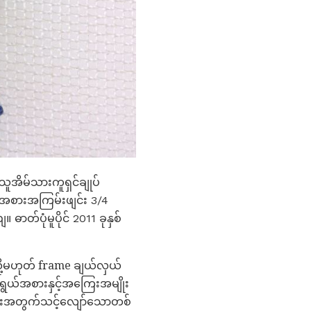
ူအိမ်သားကူရှင်ချုပ်
ယ်အစားအကြမ်းဖျင်း 3/4
်ပုံမူပိုင် 2011 ခုနှစ်
းသို့မဟုတ် frame ချယ်လှယ်
ယ်အစားနှင့်အကြေးအမျိုး
်များအတွက်သင့်လျော်သောတစ်