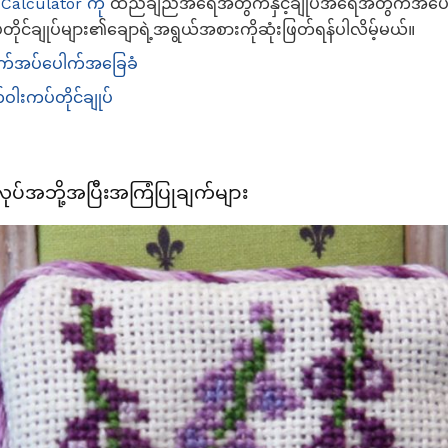
 Calculator ကို
ထည်ချည်အရေအတွက်နှင့်ချုပ်အရေအတွက်အပေါ်အ
ိုင်ချုပ်များ၏ချောရဲ့အရွယ်အစားကိုဆုံးဖြတ်ရန်ပါလိမ့်မယ်။
က်အပ်ပေါက်အခြေခံ
ဝါးကပ်တိုင်ချုပ်
်အဘို့အပြီးအကြံပြုချက်များ