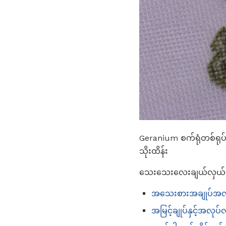
Geranium စက်ရုံတစ်ရုပ်အ
သိုးထိန်း
သေးသေးလေးချယ်လှယ်စီမံ
အသေးစားအချုပ်အလုပ်စ
အမြင့်ချုပ်နှင့်အလု