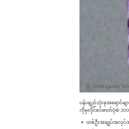
ပန်းချည်သုံးခုအရောင်မ
ကိုမှလိုင်စင်ဓာတ်ပုံ© 200
တစ်ဦးအချုပ်အလုပ်အ