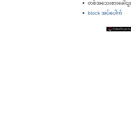
တစ်အသေးစားခေါငျးအု
block အပ်ပေါက်