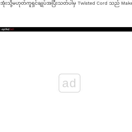
ံးသို့မဟုတ်ကူရှင်ချုပ်အပြီးသတ်ပါမှ Twisted Cord သည် Mak
ad