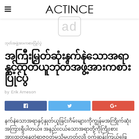
ad
ဘုတ်အဖွဲ့အားကစားပြိုင်ပွဲ
အကြီးမြတ်ဆုံးနက်နဲသောအရာ
နှင့်ထုတ်ယူဘုတ်အဖွဲ့အားကစား
ပြိုင်ပွဲ
by Erik Arneson
နက်နဲသောအရာနှင့်နှုတ်ယူခြင်းဂိမ်းများကိုကျွန်မအကြိုက်ဆုံး
အကြားရှိပါတယ်။ အနည်းငယ်သောအရာတို့ကိုကြိုးစား
အားထုတ်နေတဲ့ရာဇဝတ်မှုသို့မဟုတ်လျှို့ဝှက်ဆန်းကြယ်ဖြေ