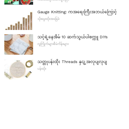
Gauge Knitting: ကအရေးကြီးအဘယ်ကြောင့်
သိုးမွှေးထိုးအခြေခံ
သင့်ရဲ့နေအိမ် 10 ဆက်သွယ်ပါစက္ကူ DIYs
လူကြိုက်များစီမံကိန်းများ
သတ္တုပန်းထိုး Threads နှငျ့အလုပျလုပျ
ပန်းထိုး