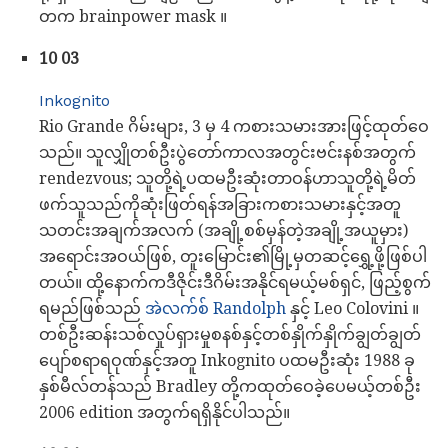
တက brainpower mask ။
10 03
Inkognito
Rio Grande ဂိမ်းများ, 3 မှ 4 ကစားသမားအားဖြင့်ထုတ်ဝေ
သည်။ သူလျှိုတစ်ဦးပွဲတော်ကာလအတွင်းဗင်းနစ်အတွက်
rendezvous; သူတို့ရဲ့ပထမဦးဆုံးတာဝန်ဟာသူတို့ရဲ့မိတ်
ဖက်သူသည်ကိုဆုံးဖြတ်ရန်အခြားကစားသမားနှင့်အတူ
သတင်းအချက်အလက် (အချို့စစ်မှန်တဲ့အချို့အယူမှား)
အရောင်းအဝယ်ဖြစ်, တူးမြောင်း၏မြို့မှတဆင့်ရွှေ့ဖို့ဖြစ်ပါ
တယ်။ ထို့နောက်ကဒီဇိုင်းဒီဂိမ်းအနိုင်ရမယ့်မစ်ရှင်, ဖြည့်စွက်
ရမည်ဖြစ်သည်
အဲလက်စ် Randolph
နှင့် Leo Colovini ။
တစ်ဦးဆန်းသစ်လှုပ်ရှားမှုစနစ်နှင့်တစ်နှိုက်နှိုက်ချွတ်ချွတ်
ပျော်စရာရဝုဏ်နှင့်အတူ Inkognito ပထမဦးဆုံး 1988 ခု
နှစ်မီလ်တန်သည် Bradley တို့ကထုတ်ဝေခဲ့ပေမယ့်တစ်ဦး
2006 edition အတွက်ရရှိနိုင်ပါသည်။