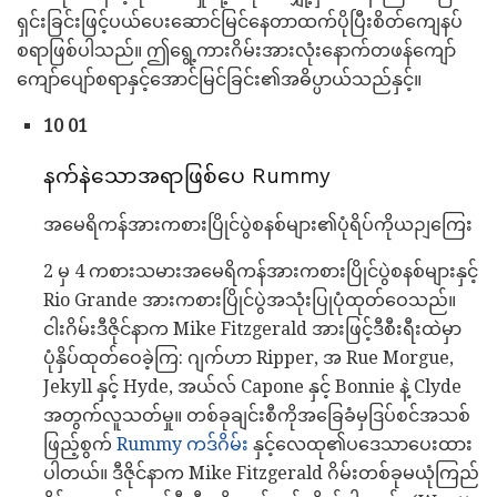
ရှင်းခြင်းဖြင့်ပယ်ပေးဆောင်မြင်နေတာထက်ပိုပြီးစိတ်ကျေနပ်
စရာဖြစ်ပါသည်။ ဤရွေ့ကားဂိမ်းအားလုံးနောက်တဖန်ကျော်
ကျော်ပျော်စရာနှင့်အောင်မြင်ခြင်း၏အဓိပ္ပာယ်သည်နှင့်။
10 01
နက်နဲသောအရာဖြစ်ပေ Rummy
အမေရိကန်အားကစားပြိုင်ပွဲစနစ်များ၏ပုံရိပ်ကိုယဉျကြေး
2 မှ 4 ကစားသမားအမေရိကန်အားကစားပြိုင်ပွဲစနစ်များနှင့်
Rio Grande အားကစားပြိုင်ပွဲအသုံးပြုပုံထုတ်ဝေသည်။
ငါးဂိမ်းဒီဇိုင်နာက Mike Fitzgerald အားဖြင့်ဒီစီးရီးထဲမှာ
ပုံနှိပ်ထုတ်ဝေခဲ့ကြ: ဂျက်ဟာ Ripper, အ Rue Morgue,
Jekyll နှင့် Hyde, အယ်လ် Capone နှင့် Bonnie နဲ့ Clyde
အတွက်လူသတ်မှု။ တစ်ခုချင်းစီကိုအခြေခံမှဒြပ်စင်အသစ်
ဖြည့်စွက်
Rummy ကဒ်ဂိမ်း
နှင့်လေထု၏ပဒေသာပေးထား
ပါတယ်။ ဒီဇိုင်နာက Mike Fitzgerald ဂိမ်းတစ်ခုမယုံကြည်