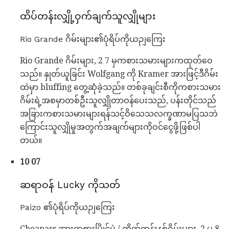
ထိပ်တန်းလျှို့ဝှက်ချက်သူလျှိုများ
Rio Grande ဂိမ်းများ၏ပုံရိပ်ကိုယဉျကြေး
Rio Grande ဂိမ်းများ, 2 7 မှကစားသမားများကထုတ်ဝေ
သည်။ နှုတ်ယူခြင်း Wolfgang ကို Kramer အားဖြင့်ဒီဂိမ်း
ထဲမှာ bluffing တွေ့ဆုံခဲ့သည်။ တစ်ခုချင်းစီကိုကစားသမား
ဂိမ်းရဲ့အစမှာတစ်ဦးသူလျှိုတာဝန်ပေးသည်, ပန်းတိုင်သည်
အခြားကစားသမားများရန်သင့်ဝိသေသလက္ခဏာမပြသဘဲ
ကြောင်းသူလျှိုမှုအတွက်အချက်များကိုဝင်ငွေဖို့ဖြစ်ပါ
တယ်။
10 07
ဆရာဝန် Lucky ကိုသတ်
Paizo ၏ပုံရိပ်ကိုယဉျကြေး
Cheapass အားကစားပြိုင်ပွဲ / တိုက်တန်းနစ်ဂိမ်းများ, 2 မှ 8