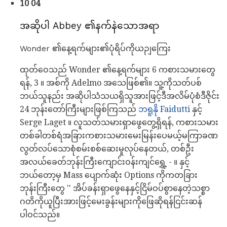
10 04
အဆိုပါ Abbey ၏နက်နဲသောအရာ
Wonder ၏နေ့ရက်များ၏ပုံရိပ်ကိုယဉျကြေး
ထုတ်ဝေသည် Wonder ၏နေ့ရက်များ 6 ကစားသမားတွေ
ရန်, 3 ။ အစ်ကို Adelmo အသေဖြစ်၏။ သူ့ကိုသတ်ပစ်
ဘယ်သူနည်း အဆိုပါသံသယရှိသူအားဖြင့်ဒီအလိမ်ပုံစံဒီဇိုင်း
24 ဘုန်းတော်ကြီးများဖြစ်ကြသည်
ဘရူနို Faidutti
နှင့်
Serge Laget ။ လူသတ်သမားရှာဖွေတွေ့ရှိရန်, ကစားသမား
တစ်ခါတစ်ရံအခြားကစားသမားမေးမြန်းပေမယ့်မကြာခဏ
လွတ်လပ်သောစုံစမ်းစစ်ဆေးမှုလုပ်နေတယ်, တစ်ဦး
အလယ်ခေတ်ဘုန်းကြီးကျောင်းဝန်းကျင်ရွှေ့ - ။ နှင့်
ဘယ်တော့မှ Mass ပျောက်ဆုံး Options ကိုကတခြား
ဘုန်းကြီးတွေ '' အိပ်ခန်းရှာဖွေနေနှင့်ငြိမ်ဝပ်စွာနေတဲ့သစ္စာ
ဂတိကိုယူပြီးအားဖြင့်မေးခွန်းများကိုဖြေဆိုရန်ငြင်းဆန်
ပါဝင်သည်။