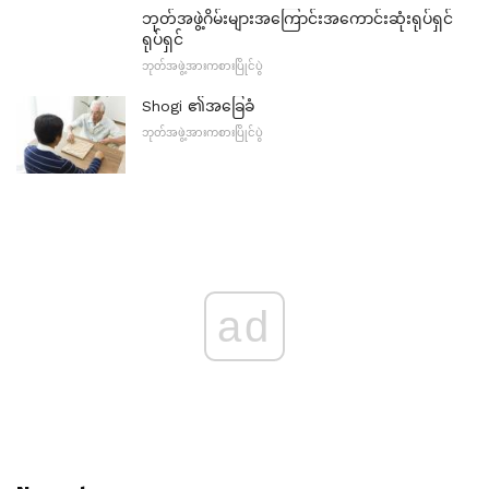
ဘုတ်အဖွဲ့ဂိမ်းများအကြောင်းအကောင်းဆုံးရုပ်ရှင်
ရုပ်ရှင်
ဘုတ်အဖွဲ့အားကစားပြိုင်ပွဲ
Shogi ၏အခြေခံ
ဘုတ်အဖွဲ့အားကစားပြိုင်ပွဲ
ad