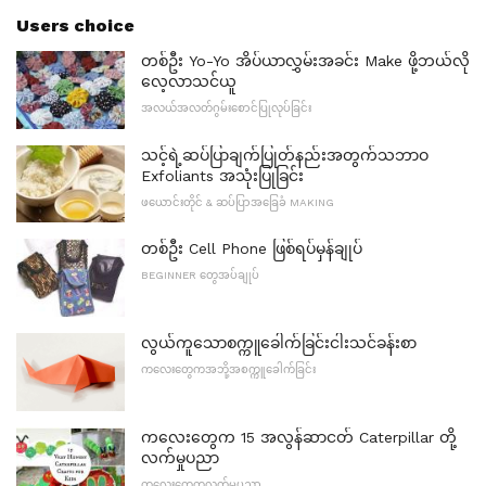
Users choice
တစ်ဦး Yo-Yo အိပ်ယာလွှမ်းအခင်း Make ဖို့ဘယ်လို
လေ့လာသင်ယူ
အလယ်အလတ်ဂွမ်းစောင်ပြုလုပ်ခြင်း
သင့်ရဲ့ဆပ်ပြာချက်ပြုတ်နည်းအတွက်သဘာဝ
Exfoliants အသုံးပြုခြင်း
ဖယောင်းတိုင် & ဆပ်ပြာအခြေခံ MAKING
တစ်ဦး Cell Phone ဖြစ်ရပ်မှန်ချုပ်
BEGINNER တွေအပ်ချုပ်
လွယ်ကူသောစက္ကူခေါက်ခြင်းငါးသင်ခန်းစာ
ကလေးတွေကအဘို့အစက္ကူခေါက်ခြင်း
ကလေးတွေက 15 အလွန်ဆာငတ် Caterpillar တို့
လက်မှုပညာ
ကလေးတွေကလက်မှုပညာ