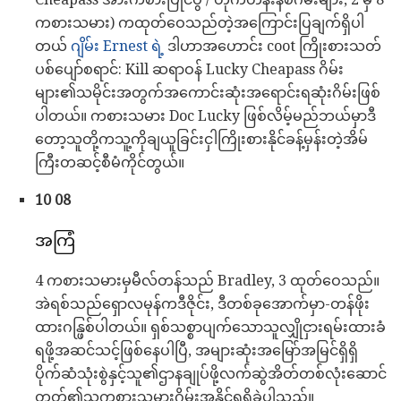
ကစားသမား) ကထုတ်ဝေသည်တဲ့အကြောင်းပြချက်ရှိပါ
တယ်
ဂျိမ်း Ernest ရဲ့
ဒါဟာအဟောင်း coot ကြိုးစားသတ်
ပစ်ပျော်စရာင်: Kill ဆရာဝန် Lucky Cheapass ဂိမ်း
များ၏သမိုင်းအတွက်အကောင်းဆုံးအရောင်းရဆုံးဂိမ်းဖြစ်
ပါတယ်။ ကစားသမား Doc Lucky ဖြစ်လိမ့်မည်ဘယ်မှာဒီ
တော့သူတို့ကသူ့ကိုချယူခြင်းငှါကြိုးစားနိုင်ခန့်မှန်းတဲ့အိမ်
ကြီးတဆင့်စီမံကိုင်တွယ်။
10 08
အကြံ
4 ကစားသမားမှမီလ်တန်သည် Bradley, 3 ထုတ်ဝေသည်။
အဲရစ်သည်ရှောလမုန်ကဒီဇိုင်း, ဒီတစ်ခုအောက်မှာ-တန်ဖိုး
ထားဂန္ဖြစ်ပါတယ်။ ရှစ်သစ္စာပျက်သောသူလျှိုငှားရမ်းထားခံ
ရဖို့အဆင်သင့်ဖြစ်နေပါပြီ, အများဆုံးအမြော်အမြင်ရှိရှိ
ပိုက်ဆံသုံးစွဲနှင့်သူ၏ဌာနချုပ်ဖို့လက်ဆွဲအိတ်တစ်လုံးဆောင်
တတ်၏သူကစားသမားဂိမ်းအနိုင်ရရှိခဲ့ပါသည်။