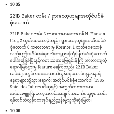
10 05
221B Baker လမ်း / ရှားလော့ဟုမျးအတိုင်ပင်ခံ
စုံထောက်
221B Baker လမ်း 6 ကစားသမားယောဟန် N. Hansen
Co. ,, 2 ထုတ်ဝေသောခဲ့သည်။ ရှားလော့ဟုမျးအတိုင်ပင်ခံ
စုံထောက် 6 ကစားသမားမှ Kosmos, 1 ထုတ်ဝေသောခဲ့
သည်။ ဤအဂိမ်းနှစ်ခုစလုံးကမ္ဘာ့အကြီးမြတ်ဆုံးစုံထောက်
ပေါ်အခြေခံပြီးနှင့်ကစားသမားဖြေရှင်းဖို့ကြိုးစားတိကျတဲ့
ရောဂါဖြစ်ပွားမှု feature နေကြသည်။ 221B Baker
လမ်းများတွင်ကစားသမားသဲလွန်စစုဆောင်းရန်လန်ဒန်
နေရာများသို့သွားရောက်; အတိုင်ပင်ခံစုံထောက်ပါ (1985
Spiel des Jahres ၏ဆုရှင်) အတွက်ကစားသမား
အင်တာဗျူးပြီးတော့သတင်းအချက်အလက်တွေစုဆောင်း
ရန်တစ်သဲလွန်စစာအုပ်ရည်ညွှန်းဖို့သူကိုဆုံးဖြတ်။
10 06