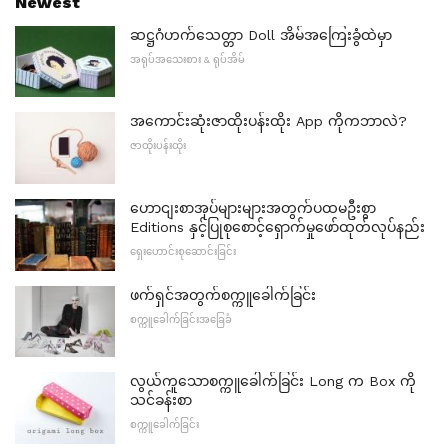
Newest
ဆဋ္ဌဂံဟက်သေတ္တာ Doll အိမ်အကြေးခွံထဲမှာ
အရုပ်အသေးစား & ရုပ်အိမ်
အကောင်းဆုံးဇာထိုးပန်းထိုး App ကိုကဘာလဲ?
ဇာထိုးပန်းထိုး
ဟောငျးစာအုပ်များများအတွက်ပထမဦးစွာ
Editions နှင့်ပြုစုစောင့်ရှောက်မှုဖော်ထုတ်လုပ်နည်း
ရှေးဟောင်းစုဆောင်းခြင်း
ဖက်ရှင်အတွက်စက္ကူခေါက်ခြင်း
စက္ကူခေါက်ခြင်းအခြေခံ
လွယ်ကူသောစက္ကူခေါက်ခြင်း Long က Box ကို
သင်ခန်းစာ
စက္ကူခေါက်ခြင်း