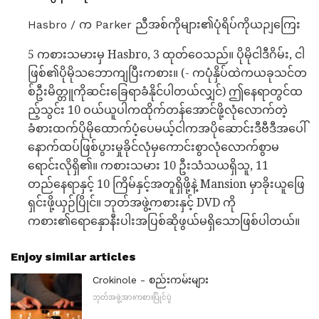
Hasbro / က Parker ညီအစ်ကိုများ၏ပုံရိပ်ကိုယဉျကြေး
5 ကစားသမားမှ Hasbro, 3 ထုတ်ဝေသည်။ ပိုမိုငါဒီဂိမ်း, ငါ
ဖြစ်၏ပိုမိုသဘောကျပြီးကစား။ (- ကပုံနှိပ်ထဲကယခုသင်တ
စ်ဦးမိတ္တူကိုဆင်းခြေရာခံနိုင်ပါတယ်လျှင်) ဤနေရာတွင်ထ
ည့်သွင်း 10 ဝယ်ယူပါကထိုက်တန်အောင်ဖို့လုံလောက်တဲ့
ခံစားထက်ပိုမိုထောက်ပံ့ပေမယ့်ငါကအပိုဆောင်းဒီဗီဒီအပေါ်
နောက်ထပ်ဖြစ်ပွားမှုခိုင်လုံမှကောင်းစွာလုံလောက်စွာမ
ရောင်းလိုရှိ၏။ ကစားသမား 10 ဦးသံသယရှိသူ, 11
တည်နေရာနှင့် 10 ကြိမ်နှင့်အတူရှိဖို့နဲ့ Mansion မှာခိုးယူဖြေ
ရှင်းဖို့ယှဉ်ပြိုင်။ ဘုတ်အဖွဲ့ကစားနှင့် DVD ကို
ကစား၏ရောနှောနီးပါးအပြစ်ဆိုဖွယ်မရှိသောဖြစ်ပါတယ်။
Enjoy similar articles
Crokinole - စည်းကမ်းများ
ဘုတ်အဖွဲ့အားကစားပြိုင်ပွဲ