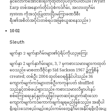
နိုင်လောက်အောင်စီးရီးကိုထုတ်လုပ်လိုက်ပါတယ်။ (Wyatt
Earp တစ်အနောက်တိုင်းပုံစံကဒ်ဂိမ်း, အလားတူဂိမ်း
system ကိုအသုံးပြုထားပြီးမကြာခဏဒီစီး
ရီး၏အစိတ်အပိုင်းတစ်ရပ်အဖြစ်ယူဆနေသည်။ )
10 02
Sleuth
မျက်နှာ 2 မျက်နှာဂိမ်းများ၏ပုံရိပ်ကိုယဉျကြေး
မျက်နှာ 2 မျက်နှာဂိမ်းများ, 3, 7 မှကစားသမားများကထုတ်
ဝေသည်။ မာစတာဒီဇိုင်နာ Sid Sackson 1967 ၌ဤစိန်
created; တစ်ဦး 2004 ထုတ်ဝေရရှိနိုင်ပါသည်။ 36
ကျောက်မျက်ကဒ်များတစ်ဦးကကုန်းပတ် shuffled
သည်နှင့်တစ်ဖယ်ရှားသည်။ ကစားသမားလိမ္မာပါးနပ်
စစ်ကြောရေးနှင့်နှုတ်ယူခြင်းမှတဆင့်ပျောက်ဆုံးသော
ကျောက်မျက်ကဒ်ကောက်ချက်ချရမည်ဖြစ်သည်။ အဆိုပါ
ရိုးရှင်းသောစည်းမျဉ်းစည်းကမ်းတွေနဲ့ဂိမ်းအနိုင်ရဖို့လိုအပျ