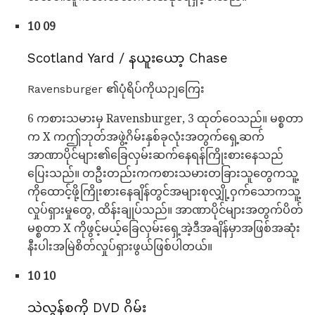
10 09
Scotland Yard / နယူးယော့ Chase
Ravensburger ၏ပုံရိပ်ကိုယဉျကြေး
6 ကစားသမားမှ Ravensburger, 3 ထုတ်ဝေသည်။ မစ္စတာ
က X ကဤဘုတ်အဖွဲ့ဂိမ်းနှစ်ခုလုံးအတွက်ရှေ့ဆက်
အာဏာပိုင်များ၏ခြေလှမ်းဆက်နေရန်ကြိုးစားနေသည်
ပြေးသည်။ တဦးတည်းကကစားသမားတခြားသူတွေကသူ့
ကိုထောင့်ဖို့ကြိုးစားနေချိန်တွင်အများစုလျှို့ဝှက်သောကသူ့
လှုပ်ရှားမှုတွေ, ထိန်းချုပ်သည်။ အာဏာပိုင်များအတွက်ပိတ်
မစ္စတာ X ကိုဖွင့်မယ့်ခြေလှမ်းရှေ့အဲ့ဒီအချိန်မှာအဖြစ်အဆုံး
နီးပါးအမြဲစိတ်လှုပ်ရှားဖွယ်ဖြစ်ပါတယ်။
10 10
သဲလွန်စကို DVD ဂိမ်း