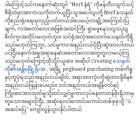
ဒါကြောင့်သင်ကနောက်ဆုံးတွင် "Nerf နံရံ" ကိုဖန်တီးလျက်သင့်
ဗီရိုထဲမှာအာကာသကိုတက်ယူပြီးသူအပေါငျးတို့ Nerf သေနတ်
ကိုစည်းရုံးရေးမှလှည့်ပတ်တယ်ဒါပေမယ့်တချို့အကြောင်းပြ
ချက်, ကအတော်လေးအဖြစ်အထင်ကြီး-ရှာဖွေနေသငျသညျ
စိတ်ကူးအတိုင်းမဟုတ်ဘူး။ သင်ရုံအလုံအလောက်သေနတ်ကိုရှိ
သည်မဟုတ်ကြဘူး, သင်မူကားအနည်းငယ်ပိုပြီးဆွဲထားပါတယ်
ပင်ပြီးနောက်အမှုအရာနေဆဲအတော်လေးအတူတူလာမယ့်ကြ
သည်မဟုတ်ကြောင့်ထိုသို့င်ယူဆ။ အဆိုပါ Creating
သေနတ်
ကို၏အန္တိမမြို့ရိုးအ
, အခြို့ pegboard purchasing တစ်ကိစ္စ
နှင့်တူပုံရသည်အနည်းငယ်ချိတ်, အရာအားလုံးကိုဆွဲထားဖို့မိနစ်
အနည်းငယ်ဖြုန်းပေမည်။ သင်အနည်းငယ်အချိန်ဝတ်နှင့်
ကြိုးစားအားထုတ်မှုသို့ထင်လျှင်မူကားလုပ်နေတာတန်ဖိုးရှိဘာမှ
တူသောအများကြီး, အဆုံးရလဒ်ကောင်းကောင်းတစ်ခုခုသို့ "ပဲ
အဆင်ပြေ" ကျော်လွန်သွားနိုင်ပါတယ်