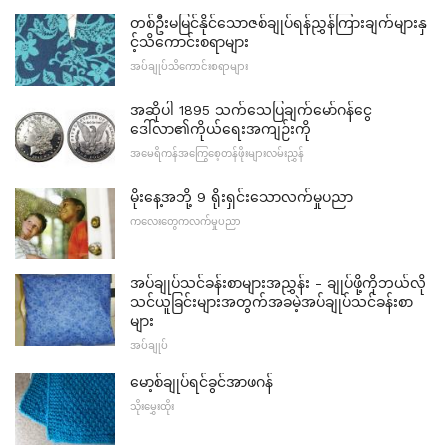
တစ်ဦးမမြင်နိုင်သောဇစ်ချုပ်ရန်ညွှန်ကြားချက်များနှ
င့်သိကောင်းစရာများ
အပ်ချုပ်သိကောင်းစရာများ
အဆိုပါ 1895 သက်သေပြချက်မော်ဂန်ငွေ
ဒေါ်လာ၏ကိုယ်ရေးအကျဉ်းကို
အမေရိကန်အကြွေစေ့တန်ဖိုးများလမ်းညွှန်
မိုးနေ့အဘို့ 9 ရိုးရှင်းသောလက်မှုပညာ
ကလေးတွေကလက်မှုပညာ
အပ်ချုပ်သင်ခန်းစာများအညွှန်း - ချုပ်ဖို့ကိုဘယ်လို
သင်ယူခြင်းများအတွက်အခမဲ့အပ်ချုပ်သင်ခန်းစာ
များ
အပ်ချုပ်
မော့စ်ချုပ်ရင်ခွင်အာဖဂန်
သိုးမွှေးထိုး