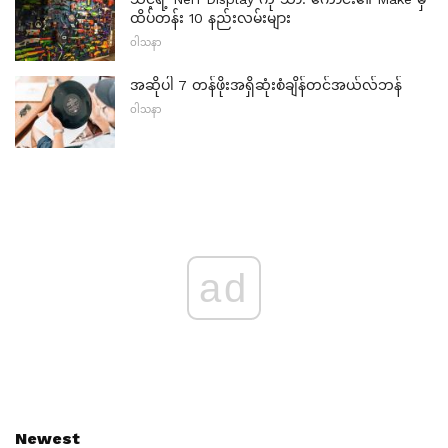
ထိပ်တန်း 10 နည်းလမ်းများ
ဝါသနာ
အဆိုပါ 7 တန်ဖိုးအရှိဆုံးစံချိန်တင်အယ်လ်ဘန်
ဝါသနာ
ad
Newest