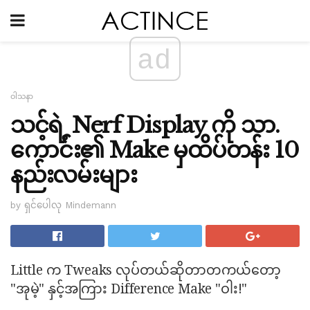
ad
ဝါသနာ
သင့်ရဲ့ Nerf Display ကို သာ.
ကောင်း၏ Make မှထိပ်တန်း 10
နည်းလမ်းများ
by ရှင်ပေါလု Mindemann
Little က Tweaks လုပ်တယ်ဆိုတာတကယ်တော့
"အုမဲ့" နှင့်အကြား Difference Make "ဝါး!"