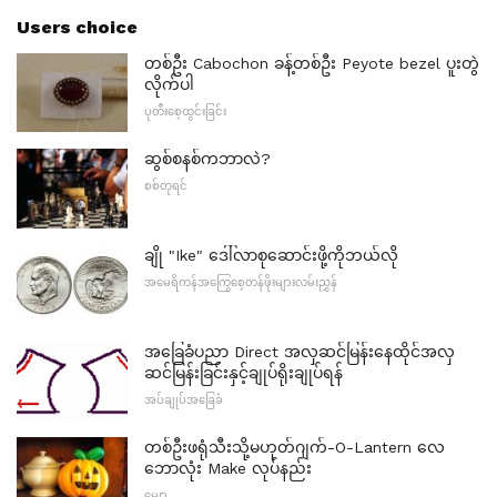
Users choice
တစ်ဦး Cabochon ခန့်တစ်ဦး Peyote bezel ပူးတွဲ
လိုက်ပါ
ပုတီးစေ့ထွင်းခြင်း
ဆွစ်စနစ်ကဘာလဲ?
စစ်တုရင်
ချို "Ike" ဒေါ်လာစုဆောင်းဖို့ကိုဘယ်လို
အမေရိကန်အကြွေစေ့တန်ဖိုးများလမ်းညွှန်
အခြေခံပညာ Direct အလှဆင်မြန်းနေထိုင်အလှ
ဆင်မြန်းခြင်းနှင့်ချုပ်ရိုးချုပ်ရန်
အပ်ချုပ်အခြေခံ
တစ်ဦးဖရုံသီးသို့မဟုတ်ဂျက်-O-Lantern လေ
ဘောလုံး Make လုပ်နည်း
မျှော