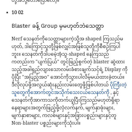
တို့အဘို့ဟောပြောလော့။
10 02
Blaster ခန့် Group မှမဟုတ်ဘဲသေတ္တာ
Nerf သေနတ်ကိုသေတ္တာများကဲ့သို့အ shaped ကြသည်မ
ဟုတ်, ဒါကြောင့်သူတို့ဖြစ်လျှင်အဖြစ်သူတို့ကိုစီစဉ်ကြပါ
ဘူး။ သေနတ်ကိုဒါပမေဲ့အံ့သွ-shaped နေကြသည်
ကတည်းက "ပျက်ပြယ်" တွင်ဖြည့်စွက်တဲ့ blaster ဆွဲထား
သည့်အခါရှည်လျားသောလမ်းခံစားချက်သင့်ရဲ့ Display ကို
ပိုပြီး "အပြည့်အဝ" အောင်ကိုသွားပါလိမ့်မယ်ထားခဲ့တယ်။
ဒီလိုလုပ်ဖို့အလွယ်ဆုံးနည်းလမ်းတွေဖို့ဖြစ်ပါတယ်
ပိုကြီးတဲ့
သူတွေကိုအောက်တွင်အသိုက်သေးငယ်သေနတ်ကို
, နှင့်
သေနတ်ကိုအာကာသကိုတက်ယူပြီးကြသည်မဟုတ်ရှိရာ
နေရာများအတွက်ဖြည့်ဖို့လှံလက်နက်, မျက်နှာဖုံးများ,
မျက်နှာစာများ, ကလစ်များနှင့်အခြားပစ္စည်းများနှင့်တူ
Non-blaster ပစ္စည်းများကိုသုံးပါ။