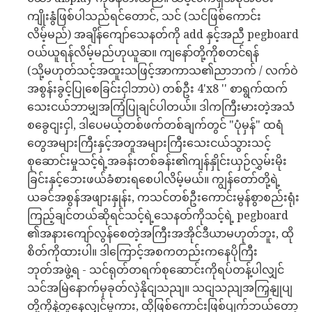
ကျိုးနွံဖြစ်ပါသည်ရင်တောင်, သင် (သင်ဖြစ်ကောင်း
လိမ့်မည်) အချိန်ကျော်သေနတ်ကို add နှင့်အညီ pegboard
ဝယ်ယူရန်လိမ့်မည်ဟုယူဆ။ ကျနော်တို့ကိုစတင်ရန်
(သို့မဟုတ်သင့်အထူးသဖြင့်အာကာသ၏ညာဘက် / လက်ဝဲ
အစွန်းခွင့်ပြုစေခြင်းငှါဘာပဲ) တစ်ဦး 4'x8 '' စာရွက်ထက်
သေးငယ်ဘာမျှအကြံပြုချင်ပါတယ်။ ဒါကကြီးမားတဲ့အသံ
စခွေငျးငှါ, ဒါပေမယ့်တစ်ဖက်တစ်ချက်တွင် "ပုံမှန်" ထရံ
တွေအများကြီးနှင့်အတူအများကြီးသေးငယ်သွားသင့်
စုဆောင်းမှုသင့်ရဲ့အခန်းတစ်ခန်း၏ကျန်နှိုင်းယှဉ်လွှမ်းမိုး
ခြင်းနှင့်ဘေးဖယ်ခံစားရစေပါလိမ့်မယ်။ ကျွန်တော်တို့ရဲ့
ယခင်အစွန်အဖျားနှုန်း, ကသင်တစ်ဦးကောင်းမွန်စွာစည်းရုံး
ကြည့်ချင်တယ်ဆိုရင်သင့်ရဲ့သေနတ်ကိုသင့်ရဲ့ pegboard
၏အနားကျော်လွန်စေတဲ့အကြီးအအိုင်ဒီယာမဟုတ်ဘူး, ထို
စိတ်ကိုထားပါ။ ဒါကြောင့်အစကတည်းကနေပိုကြီး
ဘုတ်အဖွဲ့ရ - သင်ရုတ်တရက်စုဆောင်းကိုရပ်တန့်ပါလျှင်
သင်အမြဲနောက်မှခုတ်လှဲနိုငျသညျ။ သငျသညျအကြှနျုပျ
တို့ကိုနဲ့တူနေလျှင်မူကား, ထိုဖြစ်ကောင်းဖြစ်ပျက်ဘယ်တော့