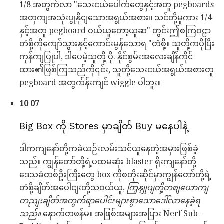
1/8 အတွက်လာ "သေးငယ်ပေါက်တွေနှင့်အတူ pegboards
အတှကျအသုံးပွုနိုငျသောအရွယ်အစား။ သင်တို့မူကား 1/4
နှင့်အတူ pegboard ဝယ်ယူတော့ယူဆ" တွင်းဤစကြဝဠာ
တံစို့ကိုကျော်သွားနှင့်ကောင်းမွန်သောရ "တံစို့။ သူတို့ကပိုပြီး
ကုန်ကျပြုပါ, ဒါပေမဲ့သူတို့ ပို. နိုင်စွမ်းအလေးချိန်ကိုင်
ထား၏ဖြစ်ကြသည်ကို၎င်း, သူတို့သေးငယ်အရွယ်အစားတူ
pegboard အတွက်န်းကျင် wiggle ပါဘူး။
10 07
Big Box ကို Stores မှာချိတ် Buy မနေပါနဲ့
ဒါကကျနော်တို့ကခဲယဉ်းလမ်းသင်ယူနေတဲ့အမှားဖြစ်ခဲ့
သည်။ ကျွန်တော်တို့ရဲ့ပထမဆုံး blaster ရိုးကျနော်တို့
ဒေသခံတစ်ဦးကြီးတွေ box ကိုစတိုးဆိုင်မှာကျွန်တော်တို့ရဲ့
တံစို့ချိတ်အပေါငျးတို့သဝယ်ယူ,
ကြှနျုပျတို့တစျယောကျ
တညျးချိတ်အတွက်ရာပေါင်းများစွာသောဒေါ်လာနေခဲ့ရ
သည်။
နောက်တဖန်မ။ အဖြစ်အများအပြား Nerf Sub-