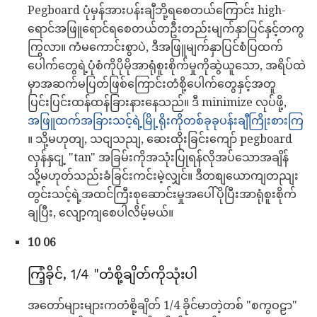
Pegboard ပုံမှန်အားပန်းချီဘို့ရစေတယ်ကြောင်း high-
ရောင်အဖြူရောင်ရစေတယ်တဦးတည်းမျက်နှာပြင်နှင့်တကွ
ကြွလာ။ ကံမကောင်းစွာပဲ, ဒီအဖြူမျက်နှာပြင်စံပြထက်
ပေါက်တွေရဲ့ပုံစံကိုပိုမိုအာရုံစူးစိုက်မှုကိုဆွဲယူသော, အရိပ်ထဲ
မှာအဆက်မပြတ်ဖြစ်ကြောင်းတံစို့ပေါက်တွေနှင့်အတူ
ပြင်းပြင်းထန်ထန်ခြားနားနေသည်။ ဒီ minimize လုပ်ဖို့,
အဖြူထက်အခြားသင့်ရဲ့မြို့ရိုးကိုတစ်ခုခုပန်းချီကြိုးစားကြ
။ သို့မဟုတျ, သငျသညျ, ဆေးထိုးခြင်းကျော် pegboard
လှန်နှငျ့ "tan" အခြမ်းကိုအသုံးပြုရန်လိုအပ်သောအချိန်
သို့မဟုတ်သည်းခံခြင်းကင်းမဲ့လျှင်။ ဒီတစျယောကျတညျး
တွင်းသင့်ရဲ့အထင်ကြီးစုဆောင်းမှုအပေါ်ပိုပြီးအာရုံစူးစိုက်
ချပြီး, လျော့ကျစေပါလိမ့်မယ်။
10 06
ကြံ့ခိုင်, 1/4 "တံစို့ချိတ်ကိုသုံးပါ
အတော်များများကတံစို့ချိတ် 1/4 ခိုင်မာတဲ့တစ် "စကွဝဠာ"