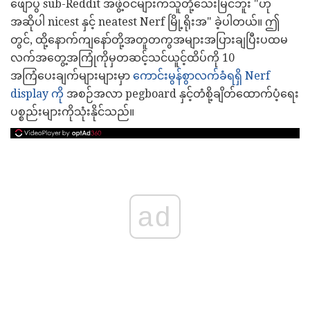
ဖျောပွ sub-Reddit အဖွဲ့ဝင်များကသူတို့သေးမြင်ဘူး "ဟု
အဆိုပါ nicest နှင့် neatest Nerf မြို့ရိုးအ" ခဲ့ပါတယ်။ ဤ
တွင်, ထို့နောက်ကျနော်တို့အတူတကွအများအပြားချပြီးပထမ
လက်အတွေ့အကြုံကိုမှတဆင့်သင်ယူင့်ထိပ်ကို 10
အကြံပေးချက်များများမှာ
ကောင်းမွန်စွာလက်ခံရရှိ Nerf
display ကို
အစဉ်အလာ pegboard နှင့်တံစို့ချိတ်ထောက်ပံ့ရေး
ပစ္စည်းများကိုသုံးနိုင်သည်။
ad