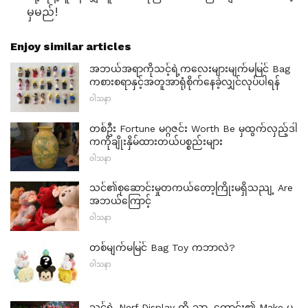
မှမည်!
Enjoy similar articles
အဘယ်အရာကိုသင့်ရဲ့ကလေးများမျက်မမြင် Bag
ကစားစရာနှင့်အတူအာရုံစိုက်နေခဲ့လျှင်လုပ်ပါရန်
ဝါသနာ
တစ်ဦး Fortune မဂ္ဂဇင်း Worth Be မှထွက်လှည့်ဒါ
ကကိုချိုးနှိမ်ထားတယ်ပစ္စည်းများ
ဝါသနာ
သင်၏စုဆောင်းမှုတကယ်တော့ကြိုးမရှိသညျ့ Are
အဘယ်ကြောင့်
ဝါသနာ
တစ်မျက်မမြင် Bag Toy ကဘာလဲ?
ဝါသနာ
သင့်ရဲ့ Nerf Display ကို သာ. ကောင်း၏ Make မှ