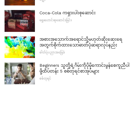
Coca-Cola ကရှားပါးစုဆောင်း
ရှေးဟောင်းစုဆောင်းခြင်း
အစားအသောက်အရောင်သို့မဟုတ်ဆိုးဆေးရေ
အတွက်စိုက်ထားသောဓာတ်ပုံဆရာလုပ်နည်း
ဓါတ်ပုံပညာအခြေခံ
Beginners သူတို့ရဲ့ဂိမ်းကိုပိုမိုကောင်းမွန်စေကူညီပါ
ဖို့ထိပ်တန်း 5 စစ်တုရင်စာအုပ်များ
စစ်တုရင်