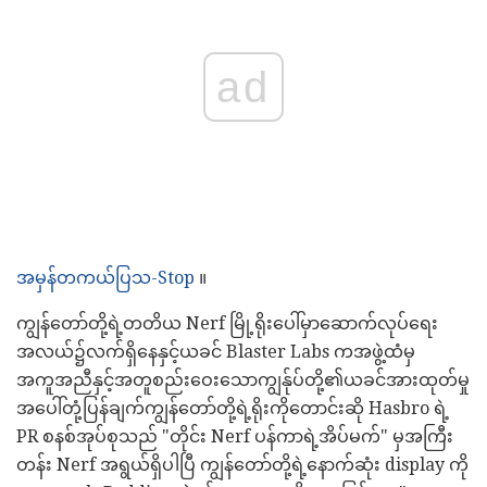
ad
အမှန်တကယ်ပြသ-Stop
။
ကျွန်တော်တို့ရဲ့တတိယ Nerf မြို့ရိုးပေါ်မှာဆောက်လုပ်ရေး
အလယ်၌လက်ရှိနေနှင့်ယခင် Blaster Labs ကအဖွဲ့ထံမှ
အကူအညီနှင့်အတူစည်းဝေးသောကျွန်ုပ်တို့၏ယခင်အားထုတ်မှု
အပေါ်တုံ့ပြန်ချက်ကျွန်တော်တို့ရဲ့ရိုးကိုတောင်းဆို Hasbro ရဲ့
PR စနစ်အုပ်စုသည် "တိုင်း Nerf ပန်ကာရဲ့အိပ်မက်" မှအကြီး
တန်း Nerf အရွယ်ရှိပါပြီ ကျွန်တော်တို့ရဲ့နောက်ဆုံး display ကို