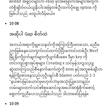
Reddit အဖွဲ့ဝင်များက ebay မှာအမြောက်အများအတွက်
တံစို့ချိတ်ဝယ်ယူနီးပါးအမြဲတစ်ဦးထက်ပိုချွေ option ကို
ဖြစ်ပါသည်, ထေူပါလိမ့်မယ်။
10 08
အဆိုပါ Gap စိတ်ထဲ
အဘယ်အရာကိုမျှသေနတ်ကိုအကြားကြီးမားသော, မညီမ
ညာဖြစ်နေသောကွက်လပ်ထက်ပိုပြီးကောင်းတစ်ဦး Nerf
မြို့ရိုးကို့ဝှက်ချက်များကိုပျက်စီးစေ။ ဒီမှာ key ကို
တင်းကျပ်စွာအုပ်စုများ Creating ။ သင်မှန်သငျသညျ
ဆွဲထားကြသည်စီနောက်ဆက်တွဲကို item နှင့်အတူစစ်ချီလာ
ရန်ကြိုးစားနေသည်ဟုဦးချင်းစီ blaster ပတ်လည် 2-3
"နယ်စပ်မြင်ယောင်မှမဟုတ်ဘဲမှအသုံးပြုသောနည်း
လမ်းများထက်သင်၏စုဆောင်းမှုအပေါ်အာရုံစိုက်စောင့်
ရှောက်ကူညီပေးသည်ဖြစ်ပါသည် ဒါဟာဖော်ပြရန်။
10 09