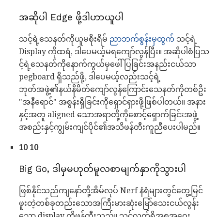
အဆိုပါ Edge ဖို့ဒါဟာယူပါ
သင့်ရဲ့သေနတ်ကိုယူမစိုးရိမ်
ညာဘက်စွန်းမှထွက်
သင့်ရဲ့
Display ကိုထရံ, ဒါပေမယ့်မရကျော်လွန်ပြီး။ အဆိုပါစံပြသ
င့်ရဲ့သေနတ်ကိုနောက်ကွယ်မှဖေါ်ပြခြင်းအနည်းငယ်သာ
pegboard ရှိသည်ဖို့, ဒါပေမယ့်လည်းသင့်ရဲ့
ဘုတ်အဖွဲ့၏နယ်နိမိတ်ကျော်လွန်ကြောင်းသေနတ်ကိုတစ်ဦး
"အနီရောင်" အစွန်းရှိခြင်းကိုရှောင်ရှားဖို့ဖြစ်ပါတယ်။ အနား
နှင့်အတူ aligned သောအရာတို့ကိုစောင့်ရှောက်ခြင်းအဖွဲ့
အစည်းနှင့်ကျွမ်းကျင်ပိုင်၏အသိဖန်တီးကူညီပေးပါမည်။
10 10
Big Go, ဒါမှမဟုတ်မူလစာမျက်နှာကိုသွားပါ
ဖြစ်နိုင်သည်ကျနော်တို့အိမ်လုပ် Nerf နံရံများတွင်တွေ့မြင်
ဖူးတဲ့တစ်ခုတည်းသောအကြီးမားဆုံးမြော်သေးငယ်လွန်း
သော display ကိုဖန်တီးသည်။ သင့်လက်ရှိအစုအဝေး