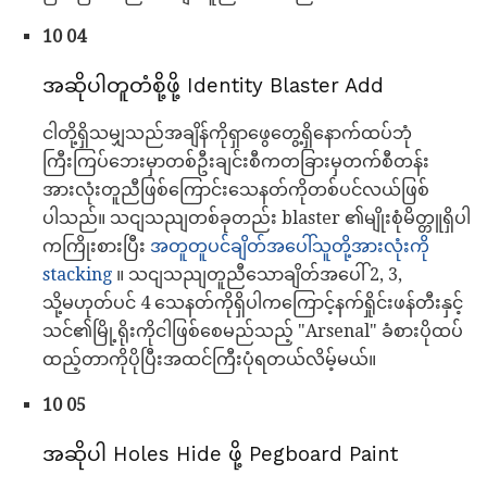
10 04
အဆိုပါတူတံစို့ဖို့ Identity Blaster Add
ငါတို့ရှိသမျှသည်အချိန်ကိုရှာဖွေတွေ့ရှိနောက်ထပ်ဘုံ
ကြီးကြပ်ဘေးမှာတစ်ဦးချင်းစီကတခြားမှတက်စီတန်း
အားလုံးတူညီဖြစ်ကြောင်းသေနတ်ကိုတစ်ပင်လယ်ဖြစ်
ပါသည်။ သငျသညျတစ်ခုတည်း blaster ၏မျိုးစုံမိတ္တူရှိပါ
ကကြိုးစားပြီး
အတူတူပင်ချိတ်အပေါ်သူတို့အားလုံးကို
stacking
။ သငျသညျတူညီသောချိတ်အပေါ် 2, 3,
သို့မဟုတ်ပင် 4 သေနတ်ကိုရှိပါကကြောင့်နက်ရှိုင်းဖန်တီးနှင့်
သင်၏မြို့ရိုးကိုငါဖြစ်စေမည်သည့် "Arsenal" ခံစားပိုထပ်
ထည့်တာကိုပိုပြီးအထင်ကြီးပုံရတယ်လိမ့်မယ်။
10 05
အဆိုပါ Holes Hide ဖို့ Pegboard Paint