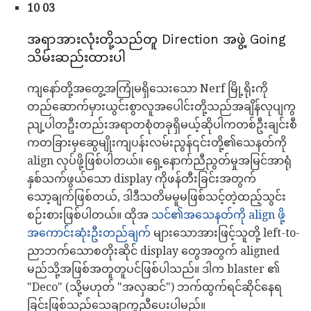
10 03
အရာအားလုံးတို့သည်တူ Direction အဖွဲ့ Going
သိမ်းဆည်းထားပါ
ကျနော်တို့အတွေ့အကြုံမရှိသေးသော Nerf မြို့ရိုးကို
တည်ဆောက်မှားယွင်းစွာလူအပေါင်းတို့သည်အချိန်လုပျကွ
ညျ့ပါတဦးတည်းအရာတစုံတခုရှိမယ့်ဆိုပါကတစ်ဦးချင်းစီ
ကတခြားမှဆွေမျိုးကျပန်းလမ်းညွန်၎င်းတို့၏သေနတ်ကို
align လုပ်ဖို့ဖြစ်ပါတယ်။ ရှေ့နောက်ညီညွတ်မှုအမြင်အာရုံ
နှစ်သက်ဖွယ်သော display ကိုဖန်တီးခြင်းအတွက်
သော့ချက်ဖြစ်တယ်, ဒါဒီသတိမမူမဖြစ်သင့်တဲ့ထည့်သွင်း
စဉ်းစားဖြစ်ပါတယ်။ ထိုအ
သင်၏အသေနတ်ကို align ဖို့
အကောင်းဆုံးဦးတည်ချက်
များသောအားဖြင့်သူတို့ left-to-
ညာဘက်သောစတိုးဆိုင် display တွေအတွက် aligned
မည်သို့အဖြစ်အတူတူပင်ဖြစ်ပါသည်။ ဒါက blaster ၏
"Deco" (သို့မဟုတ် "အလှဆင်") ဘက်ထွက်ရင်ဆိုင်နေရ
ခြင်းဖြစ်သည်သေချာကူညီပေးပါမည်။