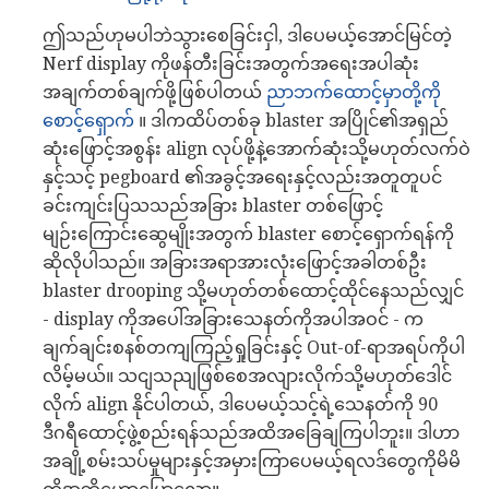
ဤသည်ဟုမပါဘဲသွားစေခြင်းငှါ, ဒါပေမယ့်အောင်မြင်တဲ့
Nerf display ကိုဖန်တီးခြင်းအတွက်အရေးအပါဆုံး
အချက်တစ်ချက်ဖို့ဖြစ်ပါတယ်
ညာဘက်ထောင့်မှာတို့ကို
စောင့်ရှောက်
။ ဒါကထိပ်တစ်ခု blaster အပြိုင်၏အရှည်
ဆုံးဖြောင့်အစွန်း align လုပ်ဖို့နဲ့အောက်ဆုံးသို့မဟုတ်လက်ဝဲ
နှင့်သင့် pegboard ၏အခွင့်အရေးနှင့်လည်းအတူတူပင်
ခင်းကျင်းပြသသည်အခြား blaster တစ်ဖြောင့်
မျဉ်းကြောင်းဆွေမျိုးအတွက် blaster စောင့်ရှောက်ရန်ကို
ဆိုလိုပါသည်။ အခြားအရာအားလုံးဖြောင့်အခါတစ်ဦး
blaster drooping သို့မဟုတ်တစ်ထောင့်ထိုင်နေသည်လျှင်
- display ကိုအပေါ်အခြားသေနတ်ကိုအပါအဝင် - က
ချက်ချင်းစနစ်တကျကြည့်ရှုခြင်းနှင့် Out-of-ရာအရပ်ကိုပါ
လိမ့်မယ်။ သငျသညျဖြစ်စေအလျားလိုက်သို့မဟုတ်ဒေါင်
လိုက် align နိုင်ပါတယ်, ဒါပေမယ့်သင့်ရဲ့သေနတ်ကို 90
ဒီဂရီထောင့်ဖွဲ့စည်းရန်သည်အထိအခြေချကြပါဘူး။ ဒါဟာ
အချို့စမ်းသပ်မှုများနှင့်အမှားကြာပေမယ့်ရလဒ်တွေကိုမိမိ