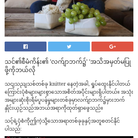
သင်၏စီမံကိန်း၏ 'လက်ျာဘက်၌' 'အသိအမှတ်မပြု
ဖို့ကိုဘယ်လို
သငျသညျသစ်တစ်ခု knitter နေတဲ့အခါ, ရှုပ်ထွေးနိုင်ပါတယ်
ကြောင်းပုံစံများများစွာသောအစိတ်အပိုင်းများရှိပါတယ်။ အသုံး
အများဆုံးစိုးရိမ်ပူပန်မှုများတစ်ခုမှာလက်ျာဘက်၌မှားဘက်
နှိုင်းယှဉ်သည်အဘယ်အရာကိုထုတ်ရှာဖွေသည်။
သင့်ရဲ့ပုံစံကိုဤကဲ့သို့သောအရာတစ်ခုခုနှင့်အတူစတင်နိုင်
ပါသည်: