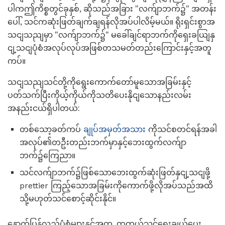
ပါကဤကိစ္စတွင်ခုနှစ်, ဆိုသည်အခြား "လက်ျာဘက်၌" အတန်း
ပေါ်, သင်ကဆုံးဖြတ်ချက်ချရန်လိုအပ်ပါလိမ့်မယ်။ ရိုးရှင်းစွာအ
သငျသညျမှာ "လက်ျာဘက်၌" မခေါ်ချင်ရာဘက်ကိုရှေးခယျြနှ
ငျ့သငျပုံစံအလုပ်လုပ်အဖြစ်တသမတ်တည်းကြောင်းနှင့်အတူ
ကပ်။
သငျသညျသင်တို့ကိုရွေးကောက်တော်မူသောအခြမ်းနှင့်
ပတ်သက်ပြီးကိုယ့်ကိုယ်ကိုသတိပေးနိုငျသောနည်းလမ်း
အနည်းငယ်ရှိပါတယ်:
တစ်သော့ခတ်ကပ်
ချုပ်အမှတ်အသား
ကိုသင်စတင်ရန်အခါ
အလုပ်၏တဦးတည်းဘက်မှာနှင့်ဘေးထွက်လက်ျာ
ဘက်၌ကြေညာ။
သင်လက်ျာဘက်၌ဖြစ်သောဘေးထွက်ဆုံးဖြတ်နှငျ့သငျဖို့
prettier ကြည့်သောအခြမ်းကိုကောက်ဖို့လိုအပ်သည်အထိ
သို့မဟုတ်သင်စောင့်ဆိုင်းနိုင်။
နောက်ပြန်လှည်ပုံစံများနှင့်အတူ, တကယ့်သင်ရွေးချယ်ပေး