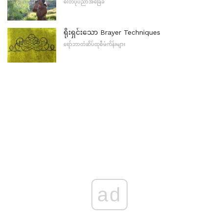
ဓါတ်ပုံပညာအခြေခံ
ရိုးရှင်းသော Brayer Techniques
ရော်ဘာတံဆိပ်ထုစီမံကိန်းများ
ad