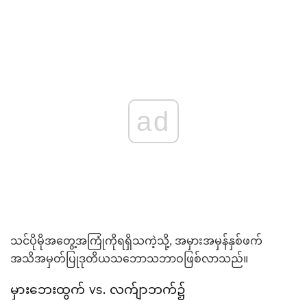
ad
သင်ပိုမိုအတွေ့အကြုံကိုရရှိသကဲ့သို့, အမှားအမှန်နှစ်ဖက်
အသိအမှတ်ပြုဒုတိယသဘောသဘာဝဖြစ်လာသည်။
မှားဘေးထွက် vs. လက်ျာဘက်၌