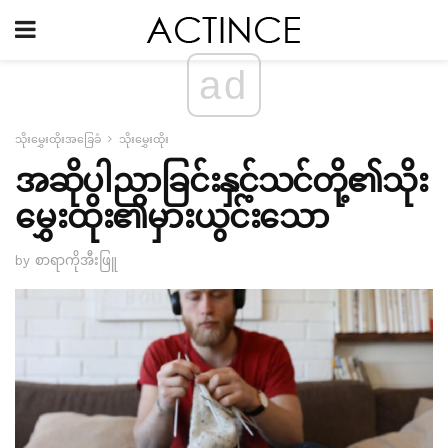
ad
သိုးမွှေးထိုးအခြေခံ
သိုးမွှေးထိုး
အဆိုပါညာခြင်းနှင့်သင်တို့၏သိုး
မွှေးထိုး၏မှားယွင်းသော
by စာရာကိုအီးဖြူ