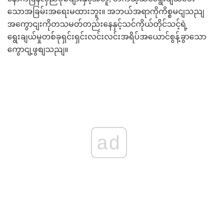
သောအခြမ်းအရေးမထားဘူး။ အဘယ်အရာကိုကိစ္စမငျသညျ
အကွောငျးကိုတသမတ်တည်းနေနှင့်သင်ကိုယ်တိုင်သင့်ရဲ့
ရွေးချယ်မှုတစ်ခုရှင်းရှင်းလင်းလင်းအရိပ်အယောင်စွန့်ခွာသော
ကွောငျ့ဖွစျသညျ။
ad