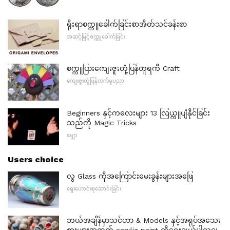
ရိုးရာစက္ကူခေါက်ခြင်းစာအိတ်သင်ခန်းစာ
အဆင့်မြင့်စက္ကူခေါက်ခြင်း
စက္ကူပြားကျေးဇူးတုံ့ပြန်တူရကီ Craft
ကျေးဇူးတုံ့ပြန်လက်မှုပညာ
Beginners နှင့်ကလေးများ 13 လြယ္ကူပျံနိုင်ခြင်း
သည်ကို Magic Tricks
မျှော
Users choice
လွ Glass ကိုအကြောင်းမေးခွန်းများအဖြေ
ရှေးဟောင်းစုဆောင်းခြင်း
ဘယ်အချိန်မှာသင်ဟာ & Models နှင့်အရုပ်အသေး