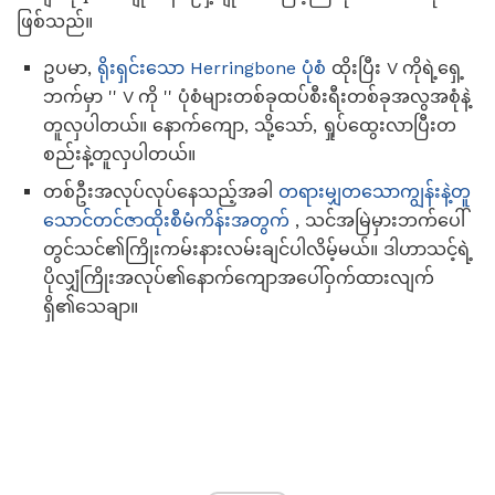
ဖြစ်သည်။
ဥပမာ,
ရိုးရှင်းသော Herringbone ပုံစံ
ထိုးပြီး V ကိုရဲ့ရှေ့
ဘက်မှာ '' V ကို '' ပုံစံများတစ်ခုထပ်စီးရီးတစ်ခုအလွအစုံနဲ့
တူလှပါတယ်။ နောက်ကျော, သို့သော်, ရှုပ်ထွေးလာပြီးတ
စည်းနဲ့တူလှပါတယ်။
တစ်ဦးအလုပ်လုပ်နေသည့်အခါ
တရားမျှတသောကျွန်းနဲ့တူ
သောင်တင်ဇာထိုးစီမံကိန်းအတွက်
, သင်အမြဲမှားဘက်ပေါ်
တွင်သင်၏ကြိုးကမ်းနားလမ်းချင်ပါလိမ့်မယ်။ ဒါဟာသင့်ရဲ့
ပိုလျှံကြိုးအလုပ်၏နောက်ကျောအပေါ်ဝှက်ထားလျက်
ရှိ၏သေချာ။