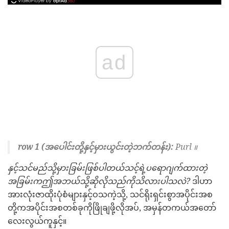
ad
row 1 (အပေါင်းတို့နှင့်မှားယွင်းတဲ့ဘက်တန်း):
Purl ။
နှင့်သင်မည်သို့မှားခြမ်းဖြစ်ပါတယ်သင့်ရဲ့ပရောဂျက်ထားတဲ့
အခြမ်းကဤအဘယ်သို့ဆိုလိုသည်ကိုသိလားပါသလဲ?
ဒါဟာ
အားလုံးဇာထိုးပုံစံများနှင့်ဝသကဲ့သို့, သင်ရိုးရှင်းစွာအပိုင်းအစ
တို့ကအပိုင်းအစတစ်ခုကိုဖြိုချဖို့လိုအပ်, အမှန်တကယ်အတော်
လေးလွယ်ကူနှင့်။