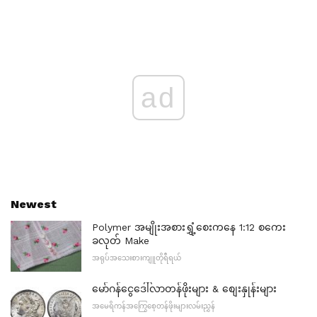
ad
Newest
Polymer အမျိုးအစားရွှံ့စေးကနေ 1:12 စကေး
ခလုတ် Make
အရုပ်အသေးစားကျူတိုရီရယ်
မော်ဂန်ငွေဒေါ်လာတန်ဖိုးများ & စျေးနှုန်းများ
အမေရိကန်အကြွေစေ့တန်ဖိုးများလမ်းညွှန်