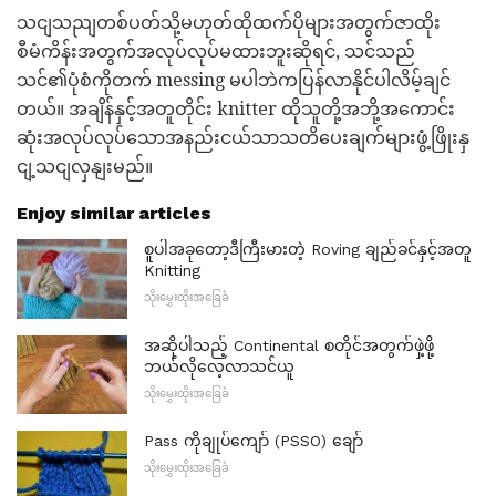
သငျသညျတစ်ပတ်သို့မဟုတ်ထိုထက်ပိုများအတွက်ဇာထိုး
စီမံကိန်းအတွက်အလုပ်လုပ်မထားဘူးဆိုရင်, သင်သည်
သင်၏ပုံစံကိုတက် messing မပါဘဲကပြန်လာနိုင်ပါလိမ့်ချင်
တယ်။ အချိန်နှင့်အတူတိုင်း knitter ထိုသူတို့အဘို့အကောင်း
ဆုံးအလုပ်လုပ်သောအနည်းငယ်သာသတိပေးချက်များဖွံ့ဖြိုးနှ
ငျ့သငျလှနျးမည်။
Enjoy similar articles
စူပါအခုတော့ဒီကြီးမားတဲ့ Roving ချည်ခင်နှင့်အတူ
Knitting
သိုးမွှေးထိုးအခြေခံ
အဆိုပါသည့် Continental စတိုင်အတွက်ဖှဲ့ဖို့
ဘယ်လိုလေ့လာသင်ယူ
သိုးမွှေးထိုးအခြေခံ
Pass ကိုချုပ်ကျော် (PSSO) ချော်
သိုးမွှေးထိုးအခြေခံ