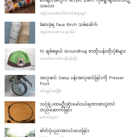
စားများအတွက် acrylic paint ကိုရွေးချယ်ပါသငျ့
သလော
အရုပ်အသေးစားသိကောင်းစရာများ
ခံစားခဲ့ရ faux Birch သစ်ခေါက်
အရုပ်အသေးစား & ရုပ်အိမ်
10 ချစ်စဖွယ် Groundhog ဇာထိုးပန်းထိုးပုံစံများ
အလယ်အလတ်ဇာထိုးပန်းထိုး
အလှဆင် Daisy ပန်းအလှဆင်ခြင်းကို Presser
Foot
အပ်ချုပ်အခြေခံ
သင့်ရဲ့ပထမဦးဆုံးမော်ဒယ်ရထားစားပွဲတင်
တည်ဆောက်ခြင်း
မော်ဒယ်ရထား
ဓါတ်ပုံပညာအလင်းပေးခြင်း