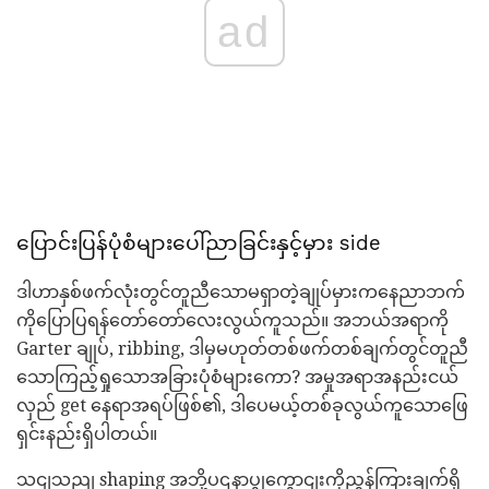
ad
ပြောင်းပြန်ပုံစံများပေါ်ညာခြင်းနှင့်မှား side
ဒါဟာနှစ်ဖက်လုံးတွင်တူညီသောမရှာတဲ့ချုပ်မှားကနေညာဘက်
ကိုပြောပြရန်တော်တော်လေးလွယ်ကူသည်။ အဘယ်အရာကို
Garter ချုပ်, ribbing, ဒါမှမဟုတ်တစ်ဖက်တစ်ချက်တွင်တူညီ
သောကြည့်ရှုသောအခြားပုံစံများကော? အမှုအရာအနည်းငယ်
လှည် get နေရာအရပ်ဖြစ်၏, ဒါပေမယ့်တစ်ခုလွယ်ကူသောဖြေ
ရှင်းနည်းရှိပါတယ်။
သငျသညျ shaping အဘို့ပဌနာပွုကွောငျးကိုညွှန်ကြားချက်ရှိ