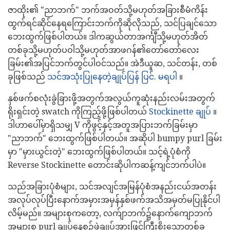
ဇာထိုး၏ "ညာဘက်" ဘက်အဝတ်သို့မဟုတ်အခြားစီမံကိန်း
ထွက်ရင်ဆိုင်နေရကြောင်းဘက်ကိုဆိုလိုသည်, သင်ပြချင်သော
ဘေးထွက်ဖြစ်ပါတယ်။ ဒါကဆွယ်တာအင်္ကျီသို့မဟုတ်အိတ်
တစ်ခုသို့မဟုတ်ပဝါသို့မဟုတ်အာဖဂန်၏တော်တော်လေး
ခြမ်း၏အပြင်ဘက်တွင်ပါဝင်သည်။ အဲဒီယူဆ, သင်တန်း, တစ်
ခုဖြစ်သည်
သင်အသုံးပြုနေတဲ့ချုပ်ပြန် ပြင်. မရပါ
။
နှစ်ဖက်စလုံးခွဲခြားဖို့အတွက်အလွယ်ကူဆုံးနည်းလမ်းအတွက်
ရိုးရှင်းတဲ့ swatch ကိုကြည့်ဖို့ဖြစ်ပါတယ်
Stockinette ချုပ်
။
ဒါဟာပေါ်မှာရှိသမျှ V ကိုဖွင့်နှင့်အတူအပြားဘက်ခြမ်းမှာ
"ညာဘက်" ဘေးထွက်ဖြစ်ပါတယ်။ အဆိုပါ bumpy purl ခြမ်း
မှာ "မှားယွင်းတဲ့" ဘေးထွက်ဖြစ်ပါတယ်။ သင့်ရဲ့ပုံစံကို
Reverse Stockinette တောင်းဆိုပါကဆန့်ကျင်ဘက်ပါပဲ။
သည်အခြားပုံစံများ, သင်အလျင်အမြန်ပုံစံအနည်းငယ်အတန်း
အလုပ်လုပ်ပြီးနောက်အမှားအမှန်နှစ်ဖက်အသိအမှတ်မပြုနိုင်ပါ
လိမ့်မည်။ အများစုကတော့, လက်ျာဘက်၌နောက်ကျောဘက်
အများစု purl ချုပ်နေစဉ်ဖှဲ့ချုပ်အားဖြင့်ကြီးစိုးသောတစ်ခု