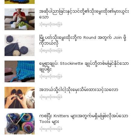
အဆိုပါညာခြင်းနှင့်သင်တို့၏သိုးမွှေးထိုး၏မှားယွင်း
သော
သိုးမွှေးထိုးအခြေခံ
မြို့ပတ်သိုးမွှေးထိုးဘို့က Round အတွက် Join ဖို့
ကိုဘယ်လို
သိုးမွှေးထိုးအခြေခံ
မွေ့ရာချုပ်: Stockinette ချုပ်ဘို့တစ်မမြင်နိုင်သော
ချုပ်ရိုး
သိုးမွှေးထိုးအခြေခံ
အဘယ်သို့ငါငါ့သိုးမှေးသိမ်းထားသင့်သလော
သိုးမွှေးထိုးအခြေခံ
ကစပြီး Knitters များအတွက်မရှိမဖြစ်လိုအပ်သော
Tools များ
သိုးမွှေးထိုးအခြေခံ