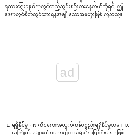
ရထားရွေးချယ်ရာတွင်ထည့်သွင်းစဉ်းစားနေတယ်ဆိုရင်, ဤ
နေရာတွင်စိတ်တွင်ထားရန်အချို့သောအတှေးဖြစ်ကြသည်။
ad
ရရှိနိုင်မှု
- N ကိုစကေးအတွက်ကုန်ပစ္စည်းရရှိနိုင်မှုယခု HO,
လူကြိုက်အများဆုံးစကေး၌တည်ရှိ၏အဖြစ်နီးပါးအဖြစ်