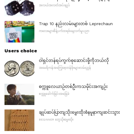
အလယ်အလတ်အပ်ချုပ်
Trap 10 နည်းလမ်းများတစ် Leprechaun
ကလေးများစိန့်ပက်ထရစ်နေ့လက်မှုပညာ
Users choice
ဝါရှင်တန်ရပ်ကွက်စုဆောင်းဖို့ကိုဘယ်လို
အမေရိကန်အကြွေစေ့တန်ဖိုးများလမ်းညွှန်
စက္ကူလေယာဉ်တစ်ဦးကသမိုင်းအကျဉ်း
စက္ကူခေါက်ခြင်းအခြေခံ
ချုပ်ဆပ်ပြာတျသိုးမွှေးထိုးစံနမူနာကျဆင်းသွား
BEGINNER တွေသိုးမွှေးထိုး