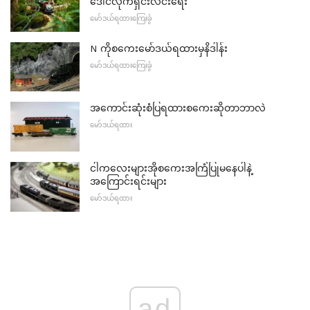
ဒေါင်လိုက်ရှင်းလင်းရေး
မော်ဒယ်ရထားကြေးခွံ
N ကိုစကေးမော်ဒယ်ရထားမှနိဒါန်း
မော်ဒယ်ရထားကြေးခွံ
အကောင်းဆုံးစံပြရထားစကေးဆိုတာဘာလဲ
မော်ဒယ်ရထား
ငါကလေးများအိုစကေးအကြံပြုမနေပါနဲ့
အကြောင်းရင်းများ
မော်ဒယ်ရထား
ad