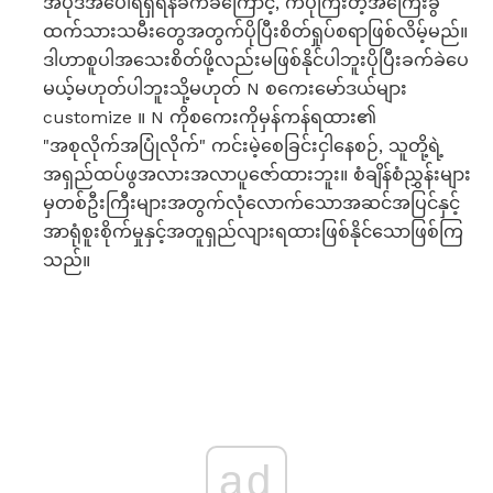
အပုဒ်အပေါ်ရရှိရန်ခက်ခဲကြောင့်, ကပိုကြီးတဲ့အကြေးခွံ
ထက်သားသမီးတွေအတွက်ပိုပြီးစိတ်ရှုပ်စရာဖြစ်လိမ့်မည်။
ဒါဟာစူပါအသေးစိတ်ဖို့လည်းမဖြစ်နိုင်ပါဘူးပိုပြီးခက်ခဲပေ
မယ့်မဟုတ်ပါဘူးသို့မဟုတ် N စကေးမော်ဒယ်များ
customize ။ N ကိုစကေးကိုမှန်ကန်ရထား၏
"အစုလိုက်အပြုံလိုက်" ကင်းမဲ့စေခြင်းငှါနေစဉ်, သူတို့ရဲ့
အရှည်ထပ်ဖွအလားအလာပူဇော်ထားဘူး။ စံချိန်စံညွှန်းများ
မှတစ်ဦးကြီးများအတွက်လုံလောက်သောအဆင်အပြင်နှင့်
အာရုံစူးစိုက်မှုနှင့်အတူရှည်လျားရထားဖြစ်နိုင်သောဖြစ်ကြ
သည်။
ad