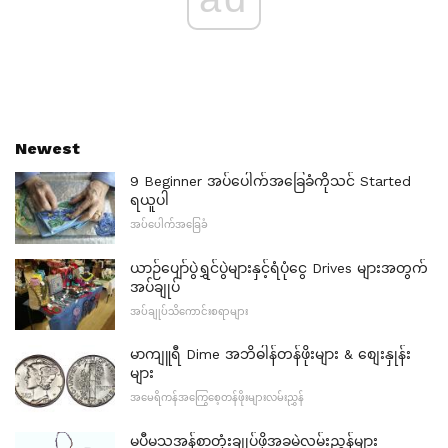
Newest
9 Beginner အပ်ပေါက်အခြေခံကိုသင် Started
ရယူပါ
အပ်ပေါက်အခြေခံ
ယာဉ်ပျော်ပွဲရွှင်ပွဲများနှင့်ရံပုံငွေ Drives များအတွက်
အပ်ချုပ်
အပ်ချုပ်သိကောင်းစရာများ
မာကျူရီ Dime အဘိဓါန်တန်ဖိုးများ & စျေးနှုန်း
များ
အမေရိကန်အကြွေစေ့တန်ဖိုးများလမ်းညွှန်
မပီမသအန်စာတုံးချုပ်ဖို့အခမဲ့လမ်းညွှန်များ