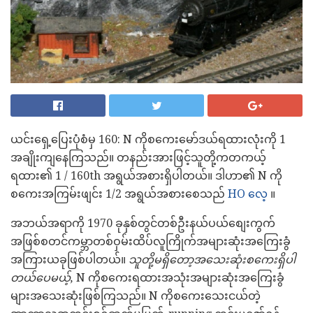
ယင်းရှေ့ပြေးပုံစံမှ 160: N ကိုစကေးမော်ဒယ်ရထားလုံးကို 1
အချိုးကျနေကြသည်။ တနည်းအားဖြင့်သူတို့ကတကယ့်
ရထား၏ 1 / 160th အရွယ်အစားရှိပါတယ်။ ဒါဟာ၏ N ကို
စကေးအကြမ်းဖျင်း 1/2 အရွယ်အစားစေသည်
HO လေ့
။
အဘယ်အရာကို 1970 ခုနှစ်တွင်တစ်ဦးနယ်ပယ်စျေးကွက်
အဖြစ်စတင်ကမ္ဘာတစ်ဝှမ်းထိပ်လူကြိုက်အများဆုံးအကြေးခွံ
အကြားယခုဖြစ်ပါတယ်။
သူတို့မရှိတော့အသေးဆုံးစကေးရှိပါ
တယ်ပေမယ့်,
N ကိုစကေးရထားအသုံးအများဆုံးအကြေးခွံ
များအသေးဆုံးဖြစ်ကြသည်။ N ကိုစကေးသေးငယ်တဲ့