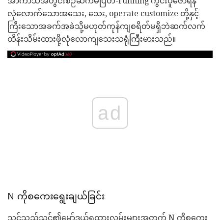
အာကာသအတွင်းစဉ်ဆက်မပြတ်-running ကွင်းပူဇော်ရန်
လုံလောက်သောအသေး, သေး, operate customize တို့နှင့်
ကြီးသောအခက်အခဲသို့မဟုတ်ကုန်ကျစရိတ်မရှိဘဲဆက်လက်
ထိန်းသိမ်းထားဖို့လုံလောကျသေးသရုံကြီးမားသည်။
ad
N ကိုစကေးရွေးချယ်ခြင်း
သင်သည်သင်၏မော်ဒယ်ရထားလမ်းများအတွက် N ကိုစကေး