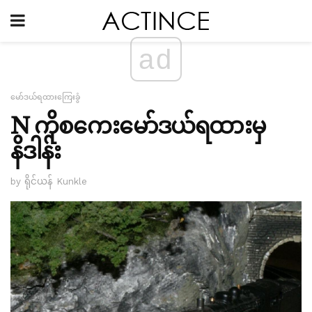
ad
မော်ဒယ်ရထားကြေးခွံ
N ကိုစကေးမော်ဒယ်ရထားမှ
နိဒါန်း
by ရိုင်ယန် Kunkle