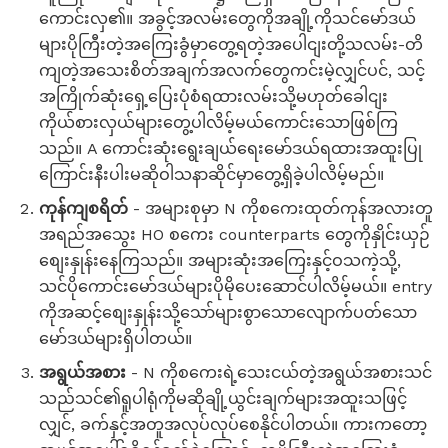
ကောင်းလှ၏။ အခွင့်အလမ်းတွေကိုအချို့ကိုသင်မော်ဒယ်
များပိုကြီးတဲ့အကြေးခွံမှာတွေ့ရတဲ့အပေါငျးတို့သလမ်း-တိ
ကျတဲ့အသေးစိတ်အချက်အလက်တွေကင်းမဲ့လျှင်ပင်, သင့်
အကြိုက်ဆုံးရှေ့ပြေးပုံစံရထားလမ်းသို့မဟုတ်ခေါငျး
ကိုယ်စားလှယ်များတွေ့ပါလိမ့်မယ်ကောင်းသောဖြစ်ကြ
သည်။ A ကောင်းဆုံးရွေးချယ်ရေးမော်ဒယ်ရထားအထူးပြု
ကြောင်းနီးပါးမဆိုဝါသနာဆိုင်မှာတွေ့ရှိခဲ့ပါလိမ့်မည်။
ကုန်ကျစရိတ်
- အများစုမှာ N ကိုစကေးထုတ်ကုန်အလားတူ
အရည်အသွေး HO စကေး counterparts တွေကိုနှိုင်းယှဉ်
စျေးနှုန်းနေကြသည်။ အများဆုံးအကြေးနှင့်ဝသကဲ့သို့,
သင်ပိုကောင်းမော်ဒယ်များပိုမိုပေးဆောင်ပါလိမ့်မယ်။ entry
ကိုအဆင့်စျေးနှုန်းသို့သော်များစွာသောလျောက်ပတ်သော
မော်ဒယ်များရှိပါတယ်။
အရွယ်အစား
- N ကိုစကေးရဲ့သေးငယ်တဲ့အရွယ်အစားသင်
သည်သင်၏ရူပါရုံကိုမဆိုချို့ယွင်းချက်များအထူးသဖြင့်
လျှင်, ခက်နှင့်အတူအလုပ်လုပ်စေနိုင်ပါတယ်။ ကားကတော့