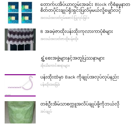
တောက်ပအိပ်ယာလွှမ်းအခင်း Block ကိုစံနမူနာတ
စိတ်တပိုင်းချုပ်ရိုးရှင်းပြလိမ့်မယ်လို့မျှော်လင့်
အလယ်အလတ်ဂွမ်းစောင်ပြုလုပ်ခြင်း
8 အခမဲ့ဇာထိုးပန်းထိုးကုလားကာပုံစံများ
အလယ်အလတ်ဇာထိုးပန်းထိုး
ရွှံ့စေးအဖွဲ့များနှင့်အတူပြဿနာများ
အိုးသိကောင်းစရာများ
ပန်းထိုးထဲမှာ Back ကိုချုပ်အလုပ်လုပ်နည်း
ပန်းထိုးအခြေခံ
တစ်ဦးအိမ်သာစက္ကူအလိပ်ချုပ်ဖို့ကိုဘယ်လို
အပ်ချုပ်