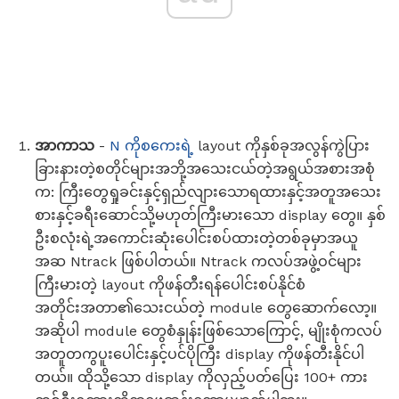
အာကာသ
-
N ကိုစကေးရဲ့
layout ကိုနှစ်ခုအလွန်ကွဲပြား
ခြားနားတဲ့စတိုင်များအဘို့အသေးငယ်တဲ့အရွယ်အစားအစုံ
က: ကြီးတွေရှုခင်းနှင့်ရှည်လျားသောရထားနှင့်အတူအသေး
စားနှင့်ခရီးဆောင်သို့မဟုတ်ကြီးမားသော display တွေ။ နှစ်
ဦးစလုံးရဲ့အကောင်းဆုံးပေါင်းစပ်ထားတဲ့တစ်ခုမှာအယူ
အဆ Ntrack ဖြစ်ပါတယ်။ Ntrack ကလပ်အဖွဲ့ဝင်များ
ကြီးမားတဲ့ layout ကိုဖန်တီးရန်ပေါင်းစပ်နိုင်စံ
အတိုင်းအတာ၏သေးငယ်တဲ့ module တွေဆောက်လော့။
အဆိုပါ module တွေစံနှုန်းဖြစ်သောကြောင့်, မျိုးစုံကလပ်
အတူတကွပူးပေါင်းနှင့်ပင်ပိုကြီး display ကိုဖန်တီးနိုင်ပါ
တယ်။ ထိုသို့သော display ကိုလှည့်ပတ်ပြေး 100+ ကား