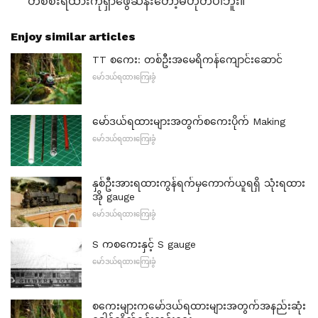
တစ်စီးရထားကိုရှာဖွေဆန်းတော့မဟုတ်ပါဘူး။
Enjoy similar articles
TT စကေး: တစ်ဦးအမေရိကန်ကျောင်းဆောင်
မော်ဒယ်ရထားကြေးခွံ
မော်ဒယ်ရထားများအတွက်စကေးပိုက် Making
မော်ဒယ်ရထားကြေးခွံ
နှစ်ဦးအားရထားကွန်ရက်မှကောက်ယူရရှိ သုံးရထား
အို gauge
မော်ဒယ်ရထားကြေးခွံ
S ကစကေးနှင့် S gauge
မော်ဒယ်ရထားကြေးခွံ
စကေးများကမော်ဒယ်ရထားများအတွက်အနည်းဆုံး